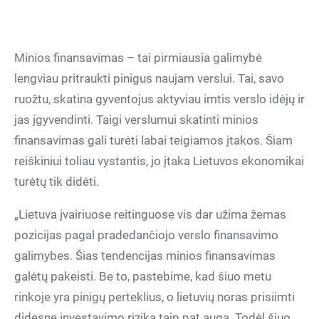
Minios finansavimas – tai pirmiausia galimybė
lengviau pritraukti pinigus naujam verslui. Tai, savo
ruožtu, skatina gyventojus aktyviau imtis verslo idėjų ir
jas įgyvendinti. Taigi verslumui skatinti minios
finansavimas gali turėti labai teigiamos įtakos. Šiam
reiškiniui toliau vystantis, jo įtaka Lietuvos ekonomikai
turėtų tik didėti.
„Lietuva įvairiuose reitinguose vis dar užima žemas
pozicijas pagal pradedančiojo verslo finansavimo
galimybes. Šias tendencijas minios finansavimas
galėtų pakeisti. Be to, pastebime, kad šiuo metu
rinkoje yra pinigų perteklius, o lietuvių noras prisiimti
didesnę investavimo riziką taip pat auga. Todėl šiuo