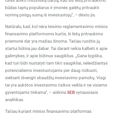
turės atlikti milžinišką darbą, kad šis lėšų pritraukimo
būdas taptų populiarus ir įmonės galėtų pritraukti
norimą pinigų sumą iš investuotojų“, – dėsto jis.
Natūralu, kad, kol nėra teisinio reglamentavimo minios
finansavimo platformoms kurtis, ši lėšų pritraukimo
priemonė dar yra mažiau žinoma. Tačiau ruoštis jų
startui būtina jau dabar. Tai darant reikia kalbėti ir apie
galimybes, ir apie būtinus saugiklius. „Gana logiška,
kad turi būti nustatyti tam tikri saugikliai, neleidžiantys
potencialiems investuotojams per daug rizikuoti,
siekiant išvengti skaudžių investavimo pamokų. Visgi
tai yra aukštos investavimo rizikos veikla ir ne visiems
gyventojams tinkama“, – aiškina
SEB
vyriausiasis
analitikas.
Tačiau kuriant minios finansavimo platformas