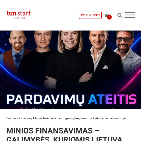
PRISIJUNGTI
0
Pradžia
/
Finansai
/
Minios finansavimas – galimybės, kuriomis Lietuva dar nesinaudoja
MINIOS FINANSAVIMAS –
GALIMYBĖS, KURIOMIS LIETUVA