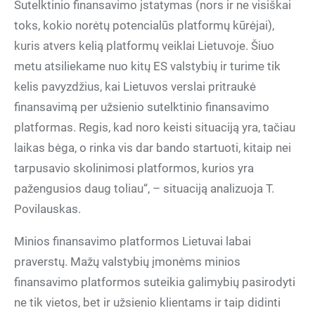
Sutelktinio finansavimo įstatymas (nors ir ne visiškai
toks, kokio norėtų potencialūs platformų kūrėjai),
kuris atvers kelią platformų veiklai Lietuvoje. Šiuo
metu atsiliekame nuo kitų ES valstybių ir turime tik
kelis pavyzdžius, kai Lietuvos verslai pritraukė
finansavimą per užsienio sutelktinio finansavimo
platformas. Regis, kad noro keisti situaciją yra, tačiau
laikas bėga, o rinka vis dar bando startuoti, kitaip nei
tarpusavio skolinimosi platformos, kurios yra
pažengusios daug toliau“, – situaciją analizuoja T.
Povilauskas.
Minios finansavimo platformos Lietuvai labai
praverstų. Mažų valstybių įmonėms minios
finansavimo platformos suteikia galimybių pasirodyti
ne tik vietos, bet ir užsienio klientams ir taip didinti