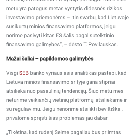
metu yra patogus metas vystytis didesnės rizikos
investavimo priemonėms – itin svarbu, kad Lietuvoje
susikurtų minios finansavimo platformos, jeigu
norime pasivyti kitas ES šalis pagal sutelktinio
finansavimo galimybes“, – dėsto T. Povilauskas.
Mažai šaliai – papildomos galimybės
Visgi
SEB
banko vyriausiasis analitikas pastebi, kad
Lietuva minios finansavimo srityje gana stipriai
atsilieka nuo pasaulinių tendencijų. Šiuo metu mes
neturime veikiančių vietinių platformų, atsiliekame ir
su reguliavimu. Jeigu nenorime atsilikti beviltiškai,
privalome spręsti šias problemas jau dabar.
„Tikėtina, kad rudenį Seime pagaliau bus priimtas