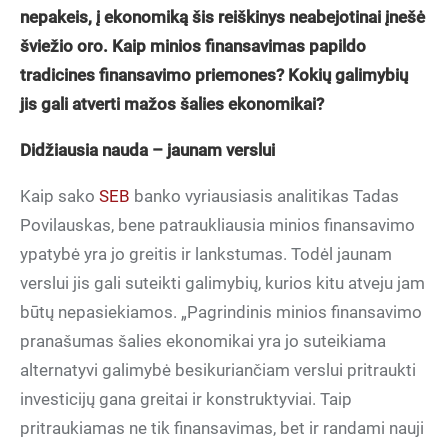
nepakeis, į ekonomiką šis reiškinys neabejotinai įnešė
šviežio oro. Kaip minios finansavimas papildo
tradicines finansavimo priemones? Kokių galimybių
jis gali atverti mažos šalies ekonomikai?
Didžiausia nauda – jaunam verslui
Kaip sako
SEB
banko vyriausiasis analitikas Tadas
Povilauskas, bene patraukliausia minios finansavimo
ypatybė yra jo greitis ir lankstumas. Todėl jaunam
verslui jis gali suteikti galimybių, kurios kitu atveju jam
būtų nepasiekiamos. „Pagrindinis minios finansavimo
pranašumas šalies ekonomikai yra jo suteikiama
alternatyvi galimybė besikuriančiam verslui pritraukti
investicijų gana greitai ir konstruktyviai. Taip
pritraukiamas ne tik finansavimas, bet ir randami nauji