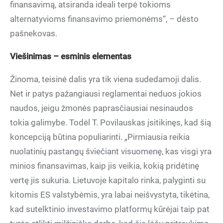
finansavimą, atsiranda ideali terpė tokioms
alternatyvioms finansavimo priemonėms“, – dėsto
pašnekovas.
Viešinimas – esminis elementas
Žinoma, teisinė dalis yra tik viena sudedamoji dalis.
Net ir patys pažangiausi reglamentai neduos jokios
naudos, jeigu žmonės paprasčiausiai nesinaudos
tokia galimybe. Todėl T. Povilauskas įsitikinęs, kad šią
koncepciją būtina populiarinti. „Pirmiausia reikia
nuolatinių pastangų šviečiant visuomenę, kas visgi yra
minios finansavimas, kaip jis veikia, kokią pridėtinę
vertę jis sukuria. Lietuvoje kapitalo rinka, palyginti su
kitomis ES valstybėmis, yra labai neišvystyta, tikėtina,
kad sutelktinio investavimo platformų kūrėjai taip pat