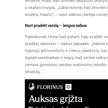
Moterys viliasi, kad žmonės nenustos skaityti,
o skaitys knygas. „Labai norime, kad žmonės t
muzika, maistu“, – savo siekius įvardija moter
Nori pradėti verslą – lengva nebus
Pašnekovės tikina, kad patarti, kaip pradėti v
pradėsi, nenorėsi – niekas nepadės. „Galime t
trypčioji ant komforto ir rizikos slenksčio, tur
šypteli verslininkės ir teigia, kad verslui reik
ramaus gyvenimo, verslas malonumo neteiks. Fi
situacijų.