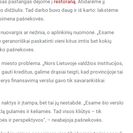
 Visas pastangas dėjome į
restoraną
. Atidarėme jį
o didžiulis. Tad darbo buvo daug ir iš karto: lakstėme
risimena pašnekovės.
 nuovargis ar nežinia, o aplinkinių nuomonė. „Esame
 ne geranoriškai paskatinti vieni kitus imtis bet kokių
ako pašnekovės.
 miesto problema. „Nors Lietuvoje valdžios institucijos,
auti kreditus, galime drąsiai teigti, kad provincijoje tai
Moterys finansavimą verslui gavo tik savarankiškai
aktys ir įtampa, bet tai jų nestabdė. „Esame šio verslo
lą gulamės ir keliamės. Tad visos kliūtys – tik
ybės ir perspektyvos“, – neabejoja pašnekovės.