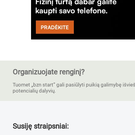
Organizuojate renginį?
Tuomet „bzn start” gali pasiūlyti puikią galimybę išvieši
potencialių dalyvių.
Susiję straipsniai: