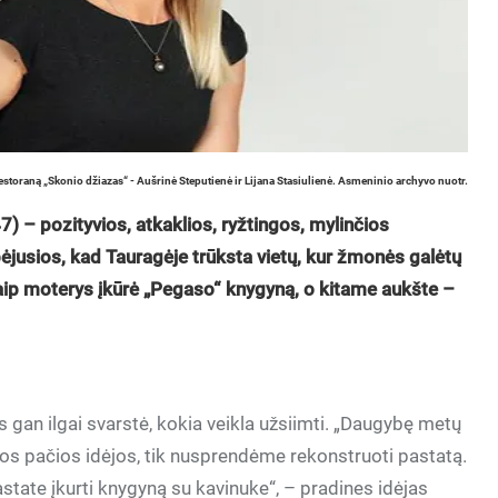
estoraną „Skonio džiazas“ - Aušrinė Steputienė ir Lijana Stasiulienė. Asmeninio archyvo nuotr.
47) – pozityvios, atkaklios, ryžtingos, mylinčios
ėjusios, kad Tauragėje trūksta vietų, kur žmonės galėtų
 Taip moterys įkūrė „Pegaso“ knygyną, o kitame aukšte –
s gan ilgai svarstė, kokia veikla užsiimti. „Daugybę metų
os pačios idėjos, tik nusprendėme rekonstruoti pastatą.
tate įkurti knygyną su kavinuke“, – pradines idėjas