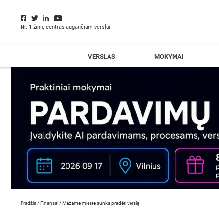
Nr. 1 žinių centras augančiam verslui
VERSLAS
MOKYMAI
Pradžia
/
Finansai
/
Mažame mieste sunku pradėti verslą