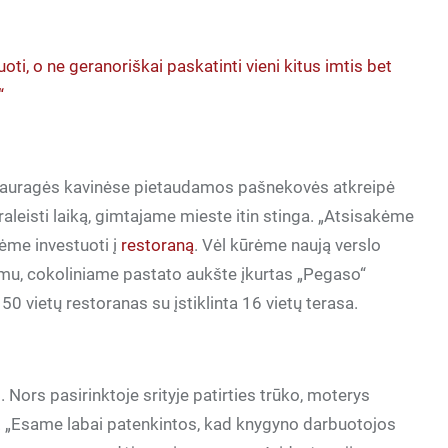
uoti, o ne geranoriškai paskatinti vieni kitus imtis bet
“
 Tauragės kavinėse pietaudamos pašnekovės atkreipė
raleisti laiką, gimtajame mieste itin stinga. „Atsisakėme
rėme investuoti į
restoraną
. Vėl kūrėme naują verslo
dimu, cokoliniame pastato aukšte įkurtas „Pegaso“
0 vietų restoranas su įstiklinta 16 vietų terasa.
 Nors pasirinktoje srityje patirties trūko, moterys
ėją. „Esame labai patenkintos, kad knygyno darbuotojos