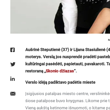
R
Aušrinė Steputienė (37) ir Lijana Stasiulienė (
moterys. Verslą jos nusprendė pradėti pasteb
kultūringai pasėdėti, papietauti, pavakaroti.
restoraną „
Skonio džiazas
“.
Verslo idėją padiktavo padėtis mieste
Įsigijusios patalpas miesto centre, verslininkė
šiose patalpose buvo knygynas. Likome prie t
Vieną aukštą ketinome išnuomoti, o kitame pas