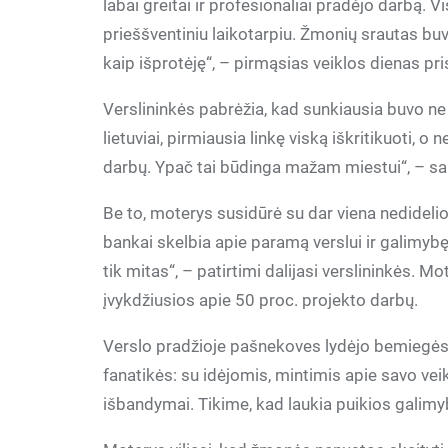
labai greitai ir profesionaliai pradėjo darbą.
prieššventiniu laikotarpiu. Žmonių srautas buv
kaip išprotėję“, – pirmąsias veiklos dienas p
Verslininkės pabrėžia, kad sunkiausia buvo ne
lietuviai, pirmiausia linkę viską iškritikuoti, o
darbų. Ypač tai būdinga mažam miestui“, – s
Be to, moterys susidūrė su dar viena nedidelio
bankai skelbia apie paramą verslui ir galimybę g
tik mitas“, – patirtimi dalijasi verslininkės. 
įvykdžiusios apie 50 proc. projekto darbų.
Verslo pradžioje pašnekoves lydėjo bemiegės n
fanatikės: su idėjomis, mintimis apie savo veik
išbandymai. Tikime, kad laukia puikios galim