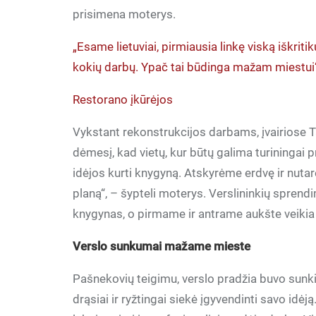
prisimena moterys.
„Esame lietuviai, pirmiausia linkę viską iškritik
kokių darbų. Ypač tai būdinga mažam miestui
Restorano įkūrėjos
Vykstant rekonstrukcijos darbams, įvairiose
dėmesį, kad vietų, kur būtų galima turiningai p
idėjos kurti knygyną. Atskyrėme erdvę ir nuta
planą“, – šypteli moterys. Verslininkių spren
knygynas, o pirmame ir antrame aukšte veikia 5
Verslo sunkumai mažame mieste
Pašnekovių teigimu, verslo pradžia buvo sunki.
drąsiai ir ryžtingai siekė įgyvendinti savo id