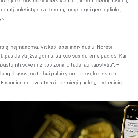
 kad jaunimas nepasiners vien tik į kompiuterinį pasaulį,
ruputį sulėtintų savo tempą, mėgautųsi gera aplinka,
ys.
erslą, neįmanoma. Viskas labai individualu. Norėsi –
ik pasidalyti įžvalgomis, su kuo susidūrėme pačios. Kai
i pastumti save į rizikos zoną, o tada jau kapstytis“, –
ia daug drąsos, ryžto bei palaikymo. Toms, kurios nori
nansinė gerovė atneš ir bemiegių naktų, ir stresinių