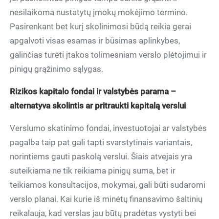
nesilaikoma nustatytų įmokų mokėjimo termino.
Pasirenkant bet kurį skolinimosi būdą reikia gerai
apgalvoti visas esamas ir būsimas aplinkybes,
galinčias turėti įtakos tolimesniam verslo plėtojimui ir
pinigų grąžinimo sąlygas.
Rizikos kapitalo fondai ir valstybės parama –
alternatyva skolintis ar pritraukti kapitalą
verslui
Verslumo skatinimo fondai, investuotojai ar valstybės
pagalba taip pat gali tapti svarstytinais variantais,
norintiems gauti paskolą verslui. Šiais atvejais yra
suteikiama ne tik reikiama pinigų suma, bet ir
teikiamos konsultacijos, mokymai, gali būti sudaromi
verslo planai. Kai kurie iš minėtų finansavimo šaltinių
reikalauja, kad verslas jau būtų pradėtas vystyti bei