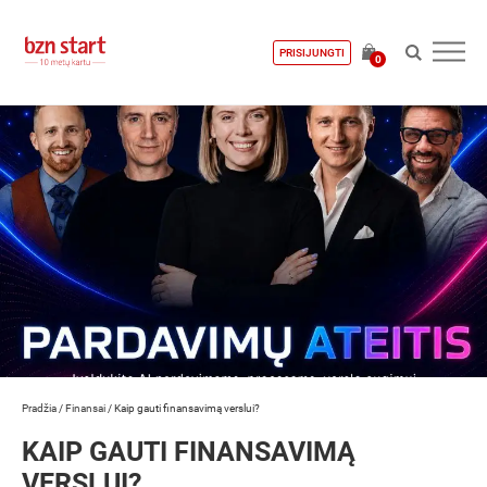
PRISIJUNGTI
0
Pradžia
/
Finansai
/
Kaip gauti finansavimą verslui?
KAIP GAUTI FINANSAVIMĄ
VERSLUI?