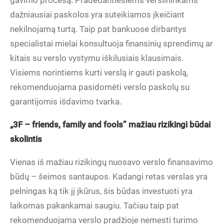
gavimo procesą. Pradedantiesiems verslininkams
dažniausiai paskolos yra suteikiamos įkeičiant
nekilnojamą turtą. Taip pat bankuose dirbantys
specialistai mielai konsultuoja finansinių sprendimų ar
kitais su verslo vystymu iškilusiais klausimais.
Visiems norintiems kurti verslą ir gauti paskolą,
rekomenduojama pasidomėti verslo paskolų su
garantijomis išdavimo tvarka.
„3F – friends
, family
and fools” mažiau rizikingi būdai
skolintis
Vienas iš mažiau rizikingų nuosavo verslo finansavimo
būdų – šeimos santaupos. Kadangi retas verslas yra
pelningas ką tik jį įkūrus, šis būdas investuoti yra
laikomas pakankamai saugiu. Tačiau taip pat
rekomenduojama verslo pradžioje nemesti turimo