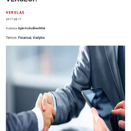
VERSLAS
2017.08.11
Autorius:
Eglė Andruškevičiūtė
Temos:
Finansai
,
Vadyba
.