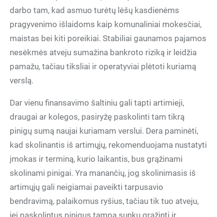
darbo tam, kad asmuo turėtų lėšų kasdienėms
pragyvenimo išlaidoms kaip komunaliniai mokesčiai,
maistas bei kiti poreikiai. Stabiliai gaunamos pajamos
nesėkmės atveju sumažina bankroto riziką ir leidžia
pamažu, tačiau tiksliai ir operatyviai plėtoti kuriamą
verslą.
Dar vienu finansavimo šaltiniu gali tapti artimieji,
draugai ar kolegos, pasiryžę paskolinti tam tikrą
pinigų sumą naujai kuriamam verslui. Dera paminėti,
kad skolinantis iš artimųjų, rekomenduojama nustatyti
įmokas ir terminą, kurio laikantis, bus grąžinami
skolinami pinigai. Yra manančių, jog skolinimasis iš
artimųjų gali neigiamai paveikti tarpusavio
bendravimą, palaikomus ryšius, tačiau tik tuo atveju,
jei paskolintus pinigus tampa sunku grąžinti ir