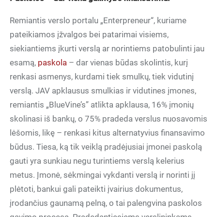
Remiantis verslo portalu „Enterpreneur“, kuriame
pateikiamos įžvalgos bei patarimai visiems,
siekiantiems įkurti verslą ar norintiems patobulinti jau
esamą,
paskola
– dar vienas būdas skolintis, kurį
renkasi asmenys, kurdami tiek smulkų, tiek vidutinį
verslą. JAV apklausus smulkias ir vidutines įmones,
remiantis „BlueVine’s” atlikta apklausa, 16% įmonių
skolinasi iš bankų, o 75% pradeda verslus nuosavomis
lėšomis, likę – renkasi kitus alternatyvius finansavimo
būdus. Tiesa, ką tik veiklą pradėjusiai įmonei paskolą
gauti yra sunkiau negu turintiems verslą kelerius
metus. Įmonė, sėkmingai vykdanti verslą ir norinti jį
plėtoti, bankui gali pateikti įvairius dokumentus,
įrodančius gaunamą pelną, o tai palengvina paskolos