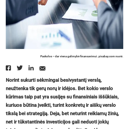
Paskolos – dar viena galimybė finansavimui. pixabay.com nuotr.
Norint sukurti sėkmingai besivystantį verslą,
neužtenka tik gerų norų ir idėjos. Bet kokio verslo
kūrimas taip pat yra susijęs su finansiniais iššūkiais,
kuriuos būtina įveikti, turint konkretų ir aiškų verslo
tikslą bei strategiją. Deja, bet neturint reikiamų žinių,
net ir tūkstantinės investicijos gali neduoti jokių