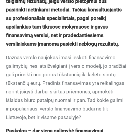
teigiamų rezultatų, jeigu verslo plėtojimui bus
pasirinkti netinkami metodai. Tačiau konsultuojantis
su profesionaliais specialistais, pagal poreikį
apsilankius tam tikruose mokymuose ir gavus
finansavimą verslui, net ir pradedantiesiems
verslininkams įmanoma pasiekti neblogų rezultatų.
Dažnas verslo naujokas imasi ieškoti finansavimo
galimybių, nes, atsižvelgiant į verslo modelį, jo pradžiai
gali prireikti nuo poros tūkstančių iki keleto šimtų
tūkstančių eurų. Pradinis finansavimas yra reikalingas
norint įsigyti darbui skirtas priemones, apmokėti
išlaidas biuro patalpų nuomai ir pan. Tad kokie galimi
ir populiariausi verslo finansavimo būdai ne tik
Lietuvoje, bet ir visame pasaulyje?
Paskolos
–
dar viena galimyb
ė finansavimui