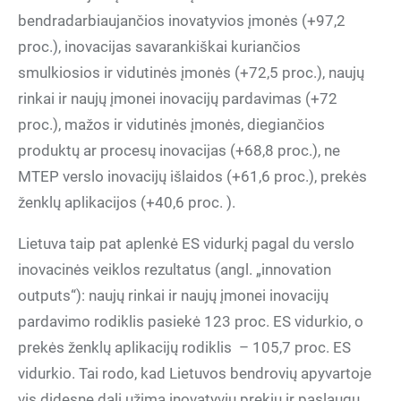
bendradarbiaujančios inovatyvios įmonės (+97,2
proc.), inovacijas savarankiškai kuriančios
smulkiosios ir vidutinės įmonės (+72,5 proc.), naujų
rinkai ir naujų įmonei inovacijų pardavimas (+72
proc.), mažos ir vidutinės įmonės, diegiančios
produktų ar procesų inovacijas (+68,8 proc.), ne
MTEP verslo inovacijų išlaidos (+61,6 proc.), prekės
ženklų aplikacijos (+40,6 proc. ).
Lietuva taip pat aplenkė ES vidurkį pagal du verslo
inovacinės veiklos rezultatus (angl. „innovation
outputs“): naujų rinkai ir naujų įmonei inovacijų
pardavimo rodiklis pasiekė 123 proc. ES vidurkio, o
prekės ženklų aplikacijų rodiklis – 105,7 proc. ES
vidurkio. Tai rodo, kad Lietuvos bendrovių apyvartoje
vis didesnę dalį užima inovatyvių prekių ir paslaugų