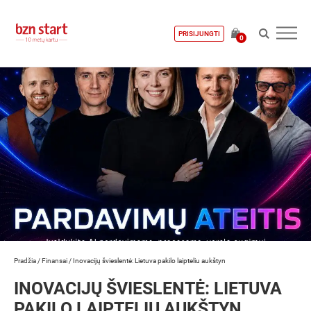
PRISIJUNGTI
0
Pradžia
/
Finansai
/
Inovacijų švieslentė: Lietuva pakilo laipteliu aukštyn
INOVACIJŲ ŠVIESLENTĖ: LIETUVA
PAKILO LAIPTELIU AUKŠTYN