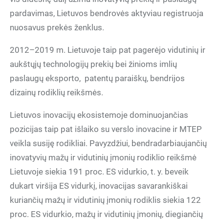
pardavimas, Lietuvos bendrovės aktyviau registruoja
nuosavus prekės ženklus.
2012–2019 m. Lietuvoje taip pat pagerėjo vidutinių ir
aukštųjų technologijų prekių bei žinioms imlių
paslaugų eksporto, patentų paraiškų, bendrijos
dizainų rodiklių reikšmės.
Lietuvos inovacijų ekosistemoje dominuojančias
pozicijas taip pat išlaiko su verslo inovacine ir MTEP
veikla susiję rodikliai. Pavyzdžiui, bendradarbiaujančių
inovatyvių mažų ir vidutinių įmonių rodiklio reikšmė
Lietuvoje siekia 191 proc. ES vidurkio, t. y. beveik
dukart viršija ES vidurkį, inovacijas savarankiškai
kuriančių mažų ir vidutinių įmonių rodiklis siekia 122
proc. ES vidurkio, mažų ir vidutinių įmonių, diegiančių