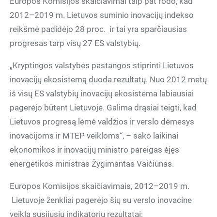
Europos Komisijos skaičiavimai taip pat rodo, kad
2012–2019 m. Lietuvos suminio inovacijų indekso
reikšmė padidėjo 28 proc. ir tai yra sparčiausias
progresas tarp visų 27 ES valstybių.
„Kryptingos valstybės pastangos stiprinti Lietuvos
inovacijų ekosistemą duoda rezultatų. Nuo 2012 metų
iš visų ES valstybių inovacijų ekosistema labiausiai
pagerėjo būtent Lietuvoje. Galima drąsiai teigti, kad
Lietuvos progresą lėmė valdžios ir verslo dėmesys
inovacijoms ir MTEP veikloms“, – sako laikinai
ekonomikos ir inovacijų ministro pareigas ėjęs
energetikos ministras Žygimantas Vaičiūnas.
Europos Komisijos skaičiavimais, 2012–2019 m.
Lietuvoje ženkliai pagerėjo šių su verslo inovacine
veikla susijusių indikatorių rezultatai: