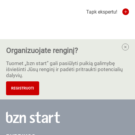
Tapk ekspertu!
Organizuojate renginį?
Tuomet „bzn start” gali pasiūlyti puikią galimybę
išviešinti Jūsų renginį ir padėti pritraukti potencialių
dalyvių.
REGISTRUOTI