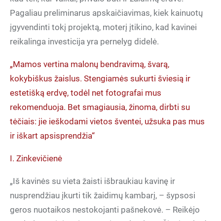
Pagaliau preliminarus apskaičiavimas, kiek kainuotų
įgyvendinti tokį projektą, moterį įtikino, kad kavinei
reikalinga investicija yra pernelyg didelė.
„Mamos vertina malonų bendravimą, švarą,
kokybiškus žaislus. Stengiamės sukurti šviesią ir
estetišką erdvę, todėl net fotografai mus
rekomenduoja. Bet smagiausia, žinoma, dirbti su
tėčiais: jie ieškodami vietos šventei, užsuka pas mus
ir iškart apsisprendžia“
I. Zinkevičienė
„Iš kavinės su vieta žaisti išbraukiau kavinę ir
nusprendžiau įkurti tik žaidimų kambarį, – šypsosi
geros nuotaikos nestokojanti pašnekovė. – Reikėjo