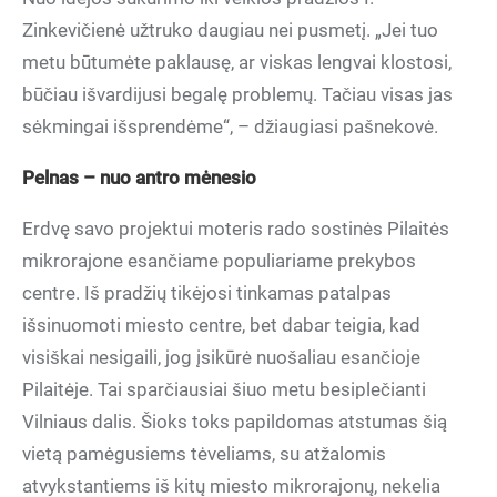
Zinkevičienė užtruko daugiau nei pusmetį. „Jei tuo
metu būtumėte paklausę, ar viskas lengvai klostosi,
būčiau išvardijusi begalę problemų. Tačiau visas jas
sėkmingai išsprendėme“, – džiaugiasi pašnekovė.
Pelnas – nuo antro mėnesio
Erdvę savo projektui moteris rado sostinės Pilaitės
mikrorajone esančiame populiariame prekybos
centre. Iš pradžių tikėjosi tinkamas patalpas
išsinuomoti miesto centre, bet dabar teigia, kad
visiškai nesigaili, jog įsikūrė nuošaliau esančioje
Pilaitėje. Tai sparčiausiai šiuo metu besiplečianti
Vilniaus dalis. Šioks toks papildomas atstumas šią
vietą pamėgusiems tėveliams, su atžalomis
atvykstantiems iš kitų miesto mikrorajonų, nekelia