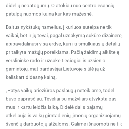
didelių nepatogumų. O atokiau nuo centro esančių
patalpų nuomos kaina kur kas mažesnė.
Baltus nykštukų namelius, į kuriuos sutelpa ne tik
vaikai, bet ir jų tėvai, pagal užsakymą sukūrė dizainerė,
apipavidalinusi visą erdvę, kuri iki smulkiausių detalių
pritaikyta mažųjų poreikiams. Pačią žaidimų aikštelę
verslininkė rado ir užsakė tiesiogiai iš užsienio
gamintojų, mat pardavėjai Lietuvoje siūlė ją už
keliskart didesnę kainą.
„Patys vaikų priežiūros paslaugų neteikiame, todėl
buvo paprasčiau. Tėveliai su mažyliais atvyksta pas
mus ir kartu leidžia laiką. Didelė dalis pajamų
atkeliauja iš vaikų gimtadienių, įmonių organizuojamų
švenčių darbuotojų atžaloms. Galime išnuomoti ne tik