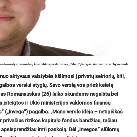
s dekoratyvinės moterų kosmetikos parduotuvės „Ratu.lt“ įkūrėjas. Asmeninio archyvo nuotr.
a nuo aktyvaus valstybės kišimosi į privatų sektorių, kiti,
galbos verslui stygių. Savo verslą vos prieš keletą
ntas Romanauskas (26) laiko skundams negaišta bei
a įsteigtos ir Ūkio ministerijos valdomos finansų
jos“ („Invega“) pagalba. „Mano verslo idėja – netipiškas
 ar privačius rizikos kapitalo fondus bandžiau, tačiau
, apsisprendžiau imti paskolą. Dėl „Invegos“ siūlomų