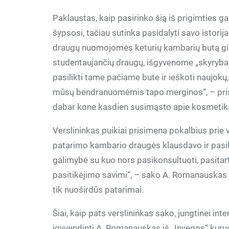
Paklaustas, kaip pasirinko šią iš prigimties ga
šypsosi, tačiau sutinka pasidalyti savo istorij
draugų nuomojomės keturių kambarių butą gi
studentaujančių draugų, išgyvenome „skyrybas
pasilikti tame pačiame bute ir ieškoti naujokų,
mūsų bendranuomėmis tapo merginos“, – prisim
dabar kone kasdien susimąsto apie kosmetik
Verslininkas puikiai prisimena pokalbius prie v
patarimo kambario draugės klausdavo ir pasi
galimybė su kuo nors pasikonsultuoti, pasitar
pasitikėjimo savimi“, – sako A. Romanauskas i
tik nuoširdūs patarimai.
Šiai, kaip pats verslininkas sako, jungtinei in
įgyvendinti A. Romanauskas iš „Invegos“ kur