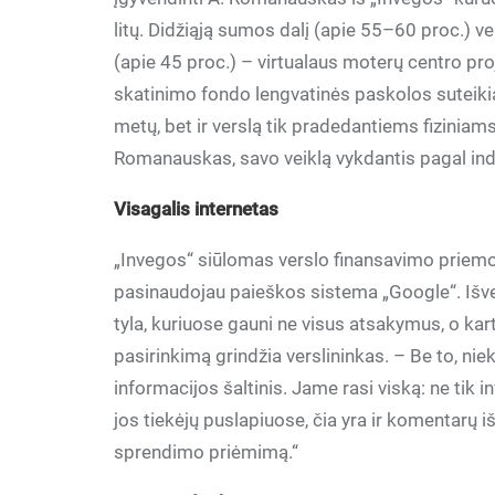
litų. Didžiąją sumos dalį (apie 55–60 proc.) ve
(apie 45 proc.) – virtualaus moterų centro pro
skatinimo fondo lengvatinės paskolos suteik
metų, bet ir verslą tik pradedantiems fizinia
Romanauskas, savo veiklą vykdantis pagal ind
Visagalis internetas
„Invegos“ siūlomas verslo finansavimo priem
pasinaudojau paieškos sistema „Google“. Išven
tyla, kuriuose gauni ne visus atsakymus, o kar
pasirinkimą grindžia verslininkas. – Be to, ni
informacijos šaltinis. Jame rasi viską: ne tik i
jos tiekėjų puslapiuose, čia yra ir komentarų iš
sprendimo priėmimą.“