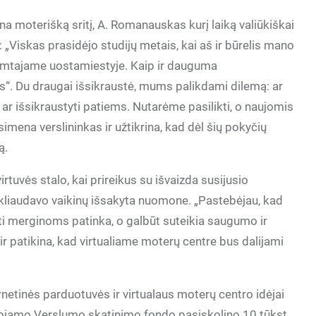
na moterišką sritį, A. Romanauskas kurį laiką valiūkiškai
a: „Viskas prasidėjo studijų metais, kai aš ir būrelis mano
mtajame uostamiestyje. Kaip ir dauguma
“. Du draugai išsikraustė, mums palikdami dilemą: ar
 ar išsikraustyti patiems. Nutarėme pasilikti, o naujomis
ena verslininkas ir užtikrina, kad dėl šių pokyčių
ą.
irtuvės stalo, kai prireikus su išvaizda susijusio
kliaudavo vaikinų išsakyta nuomone. „Pastebėjau, kad
ti merginoms patinka, o galbūt suteikia saugumo ir
r patikina, kad virtualiame moterų centre bus dalijami
ternetinės parduotuvės ir virtualaus moterų centro idėjai
uojamo Verslumo skatinimo fondo pasiskolino 10 tūkst.