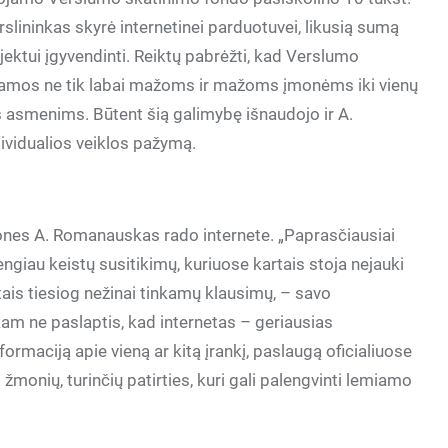
rslininkas skyrė internetinei parduotuvei, likusią sumą
jektui įgyvendinti. Reiktų pabrėžti, kad Verslumo
iamos ne tik labai mažoms ir mažoms įmonėms iki vienų
ms asmenims. Būtent šią galimybę išnaudojo ir A.
ividualios veiklos pažymą.
ones A. Romanauskas rado internete. „Paprasčiausiai
giau keistų susitikimų, kuriuose kartais stoja nejauki
tais tiesiog nežinai tinkamų klausimų, – savo
ekam ne paslaptis, kad internetas – geriausias
nformaciją apie vieną ar kitą įrankį, paslaugą oficialiuose
 žmonių, turinčių patirties, kuri gali palengvinti lemiamo