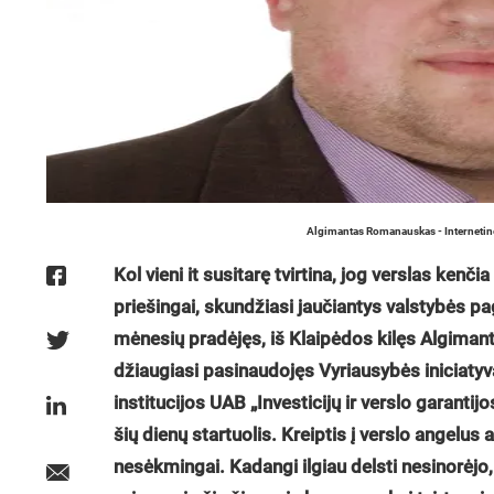
Algimantas Romanauskas - Internetinė
Kol vieni it susitarę tvirtina, jog verslas kenči
priešingai, skundžiasi jaučiantys valstybės pa
mėnesių pradėjęs, iš Klaipėdos kilęs Algima
džiaugiasi pasinaudojęs Vyriausybės iniciatyv
institucijos UAB „Investicijų ir verslo garanti
šių dienų startuolis. Kreiptis į verslo angelus
nesėkmingai. Kadangi ilgiau delsti nesinorėjo