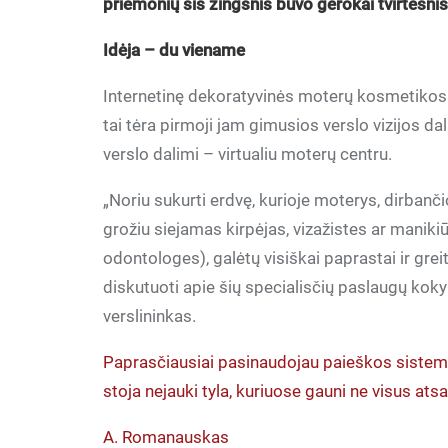
priemonių šis žingsnis buvo gerokai tvirtesnis
Idėja – du viename
Internetinę dekoratyvinės moterų kosmetiko
tai tėra pirmoji jam gimusios verslo vizijos dal
verslo dalimi – virtualiu moterų centru.
„Noriu sukurti erdvę, kurioje moterys, dirbančio
grožiu siejamas kirpėjas, vizažistes ar maniki
odontologes), galėtų visiškai paprastai ir greit
diskutuoti apie šių specialisčių paslaugų koky
verslininkas.
Paprasčiausiai pasinaudojau paieškos sistema 
stoja nejauki tyla, kuriuose gauni ne visus at
A. Romanauskas