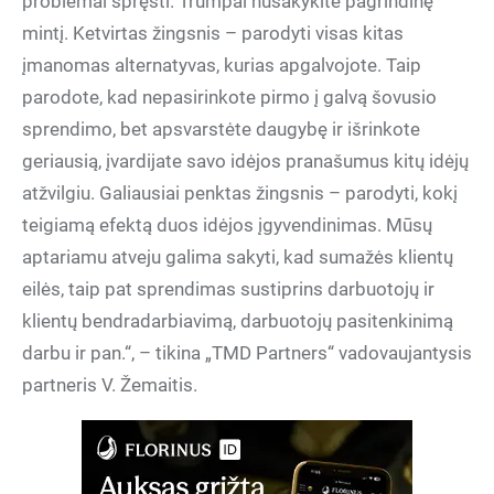
problemai spręsti. Trumpai nusakykite pagrindinę
mintį. Ketvirtas žingsnis – parodyti visas kitas
įmanomas alternatyvas, kurias apgalvojote. Taip
parodote, kad nepasirinkote pirmo į galvą šovusio
sprendimo, bet apsvarstėte daugybę ir išrinkote
geriausią, įvardijate savo idėjos pranašumus kitų idėjų
atžvilgiu. Galiausiai penktas žingsnis – parodyti, kokį
teigiamą efektą duos idėjos įgyvendinimas. Mūsų
aptariamu atveju galima sakyti, kad sumažės klientų
eilės, taip pat sprendimas sustiprins darbuotojų ir
klientų bendradarbiavimą, darbuotojų pasitenkinimą
darbu ir pan.“, – tikina „TMD Partners“ vadovaujantysis
partneris V. Žemaitis.