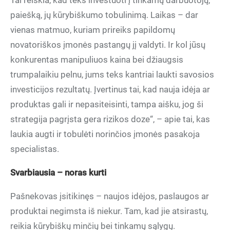
Tai reiškia, kad teks investuoti į tinkamų darbuotojų,
paiešką, jų kūrybiškumo tobulinimą. Laikas – dar
vienas matmuo, kuriam prireiks papildomų
novatoriškos įmonės pastangų jį valdyti. Ir kol jūsų
konkurentas manipuliuos kaina bei džiaugsis
trumpalaikiu pelnu, jums teks kantriai laukti savosios
investicijos rezultatų. Įvertinus tai, kad nauja idėja ar
produktas gali ir nepasiteisinti, tampa aišku, jog ši
strategija pagrįsta gera rizikos doze“, – apie tai, kas
laukia augti ir tobulėti norinčios įmonės pasakoja
specialistas.
Svarbiausia – noras kurti
Pašnekovas įsitikinęs – naujos idėjos, paslaugos ar
produktai negimsta iš niekur. Tam, kad jie atsirastų,
reikia kūrybiškų minčių bei tinkamų sąlygų.