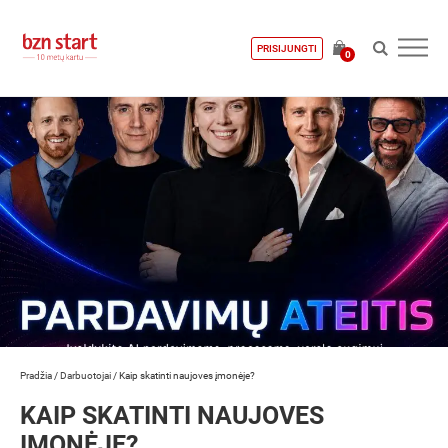
PRISIJUNGTI
0
Pradžia
/
Darbuotojai
/
Kaip skatinti naujoves įmonėje?
KAIP SKATINTI NAUJOVES
ĮMONĖJE?