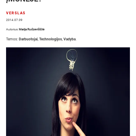
VERSLAS
2014.07.09
Autorius:
Marija Rudzevičiūtė
Temos:
Darbuotojai
,
Technologijos
,
Vadyba
.