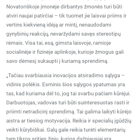
Novatoriškoje įmonėje dirbantys žmonės turi būti
atviri naujai patirčiai – tik tuomet jie laisvai priims ir
vertins kiekvieną idėją ar mintį, nenaudodami
gynybinių reakcijų, nevaržydami savęs stereotipų
rėmais. Visa tai, esą, gimsta laisvoje, ramioje
socialinėje ir fizinėje aplinkoje, kurioje žmogus gali
savo dėmesį sukaupti į kuriamą sprendimą.
„Tačiau svarbiausia inovacijos atsiradimo sąlyga –
vidinis polėkis. Esminis šios sąlygos ypatumas yra
tas, kad kuriama dėl to, jog tai svarbu pačiam kūrėjui.
Darbuotojas, vadovas turi būti suinteresuotas rasti ir
priimti netradicinį sprendimą. Tai galima laikyti kūrėjo
aistra ar tiesiog motyvacija. Reikia ir specialių įgūdžių
veikti kūrybiškai. Galų gale reikia turėti elementarių
tam tikros srities žinių, kurios dažniausiai yra