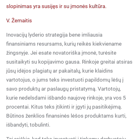
slopinimas yra susijęs ir su įmonės kultūra.
V. Žemaitis
Inovacijų lyderio strategija bene imliausia
finansiniams resursams, kurių reikės kiekviename
žingsnyje. Jei esate novatoriška įmonė, turėsite
susitaikyti su kopijavimo gausa. Rinkoje greitai atsiras
jūsų idėjos plagiatų ar pakaitalų, kurie klaidins
vartotojus, o jums teks investuoti papildomų lėšų į
savo produktų ar paslaugų pristatymą. Vartotojų,
kurie nedelsdami išbando naujovę rinkoje, yra vos 5
procentai. Kitus teks įtikinti ir įgyti jų pasitikėjimą.
Būtinos ženklios finansinės lėšos produktams kurti,
išbandyti, tobulinti.