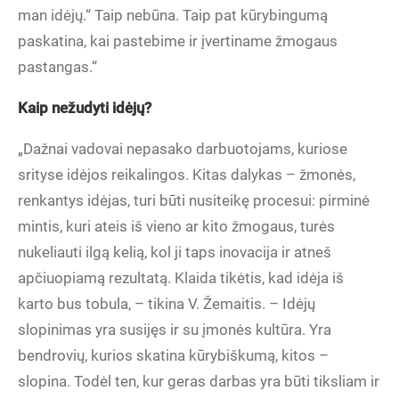
man idėjų.“ Taip nebūna. Taip pat kūrybingumą
paskatina, kai pastebime ir įvertiname žmogaus
pastangas.“
Kaip nežudyti idėjų?
„Dažnai vadovai nepasako darbuotojams, kuriose
srityse idėjos reikalingos. Kitas dalykas – žmonės,
renkantys idėjas, turi būti nusiteikę procesui: pirminė
mintis, kuri ateis iš vieno ar kito žmogaus, turės
nukeliauti ilgą kelią, kol ji taps inovacija ir atneš
apčiuopiamą rezultatą. Klaida tikėtis, kad idėja iš
karto bus tobula, – tikina V. Žemaitis. – Idėjų
slopinimas yra susijęs ir su įmonės kultūra. Yra
bendrovių, kurios skatina kūrybiškumą, kitos –
slopina. Todėl ten, kur geras darbas yra būti tiksliam ir