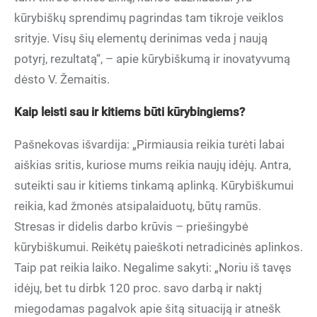
kūrybiškų sprendimų pagrindas tam tikroje veiklos
srityje. Visų šių elementų derinimas veda į naują
potyrį, rezultatą“, – apie kūrybiškumą ir inovatyvumą
dėsto V. Žemaitis.
Kaip leisti sau ir kitiems būti kūrybingiems?
Pašnekovas išvardija: „Pirmiausia reikia turėti labai
aiškias sritis, kuriose mums reikia naujų idėjų. Antra,
suteikti sau ir kitiems tinkamą aplinką. Kūrybiškumui
reikia, kad žmonės atsipalaiduotų, būtų ramūs.
Stresas ir didelis darbo krūvis – priešingybė
kūrybiškumui. Reikėtų paieškoti netradicinės aplinkos.
Taip pat reikia laiko. Negalime sakyti: „Noriu iš tavęs
idėjų, bet tu dirbk 120 proc. savo darbą ir naktį
miegodamas pagalvok apie šitą situaciją ir atnešk