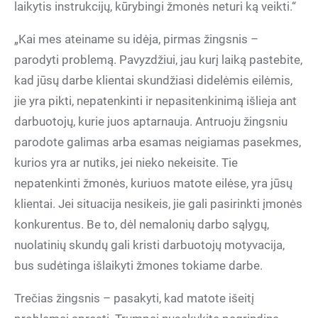
laikytis instrukcijų, kūrybingi žmonės neturi ką veikti.“
„Kai mes ateiname su idėja, pirmas žingsnis –
parodyti problemą. Pavyzdžiui, jau kurį laiką pastebite,
kad jūsų darbe klientai skundžiasi didelėmis eilėmis,
jie yra pikti, nepatenkinti ir nepasitenkinimą išlieja ant
darbuotojų, kurie juos aptarnauja. Antruoju žingsniu
parodote galimas arba esamas neigiamas pasekmes,
kurios yra ar nutiks, jei nieko nekeisite. Tie
nepatenkinti žmonės, kuriuos matote eilėse, yra jūsų
klientai. Jei situacija nesikeis, jie gali pasirinkti įmonės
konkurentus. Be to, dėl nemalonių darbo sąlygų,
nuolatinių skundų gali kristi darbuotojų motyvacija,
bus sudėtinga išlaikyti žmones tokiame darbe.
Trečias žingsnis – pasakyti, kad matote išeitį