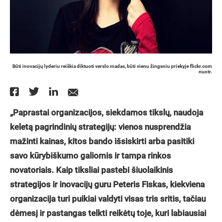
Būti inovacijų lyderiu reiškia diktuoti verslo madas, būti vienu žingsniu priekyje flickr.com
nuotr.
„Paprastai organizacijos, siekdamos tikslų, naudoja
keletą pagrindinių strategijų: vienos nusprendžia
mažinti kainas, kitos bando išsiskirti arba pasitiki
savo kūrybiškumo galiomis ir tampa rinkos
novatoriais. Kaip tiksliai pastebi šiuolaikinis
strategijos ir inovacijų guru Peteris Fiskas, kiekviena
organizacija turi puikiai valdyti visas tris sritis, tačiau
dėmesį ir pastangas telkti reikėtų toje, kuri labiausiai