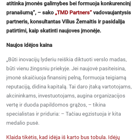
atitinka įmonės galimybes bei formuoja konkurencinį
pranašumą“, – sako
„TMD Partners“
vadovaujantysis
partneris, konsultantas Vilius Žemaitis ir pasidalija
patirtimi, kaip skatinti naujoves įmonėje.
Naujos idėjos kaina
„Būti inovacijų lyderiu reiškia diktuoti verslo madas,
būti vienu žingsniu priekyje. Jei naujovė pasiteisina,
įmonė skaičiuoja finansinį pelną, formuoja teigiamą
reputaciją, didina kapitalą. Tai daro įtaką vartotojams,
akcininkams, investuotojams, augina organizacijos
vertę ir duoda papildomos grąžos, – tikina
specialistas ir priduria: – Tačiau egzistuoja ir kita
medalio pusė.
Klaida tikėtis, kad idėja iš karto bus tobula. Idėjų