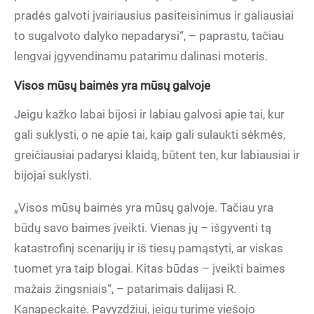
pradės galvoti įvairiausius pasiteisinimus ir galiausiai
to sugalvoto dalyko nepadarysi“, – paprastu, tačiau
lengvai įgyvendinamu patarimu dalinasi moteris.
Visos mūsų baimės yra mūsų galvoje
Jeigu kažko labai bijosi ir labiau galvosi apie tai, kur
gali suklysti, o ne apie tai, kaip gali sulaukti sėkmės,
greičiausiai padarysi klaidą, būtent ten, kur labiausiai ir
bijojai suklysti.
„Visos mūsų baimės yra mūsų galvoje. Tačiau yra
būdų savo baimes įveikti. Vienas jų – išgyventi tą
katastrofinį scenarijų ir iš tiesų pamąstyti, ar viskas
tuomet yra taip blogai. Kitas būdas – įveikti baimes
mažais žingsniais“, – patarimais dalijasi R.
Kanapeckaitė. Pavyzdžiui, jeigu turime viešojo