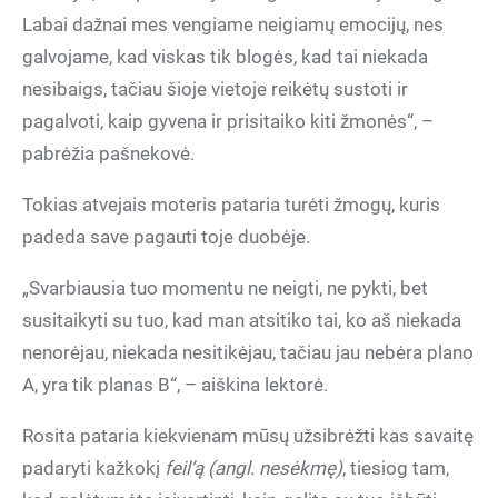
Labai dažnai mes vengiame neigiamų emocijų, nes
galvojame, kad viskas tik blogės, kad tai niekada
nesibaigs, tačiau šioje vietoje reikėtų sustoti ir
pagalvoti, kaip gyvena ir prisitaiko kiti žmonės“, –
pabrėžia pašnekovė.
Tokias atvejais moteris pataria turėti žmogų, kuris
padeda save pagauti toje duobėje.
„Svarbiausia tuo momentu ne neigti, ne pykti, bet
susitaikyti su tuo, kad man atsitiko tai, ko aš niekada
nenorėjau, niekada nesitikėjau, tačiau jau nebėra plano
A, yra tik planas B“, – aiškina lektorė.
Rosita pataria kiekvienam mūsų užsibrėžti kas savaitę
padaryti kažkokį
feil’ą (angl. nesėkmę)
, tiesiog tam,