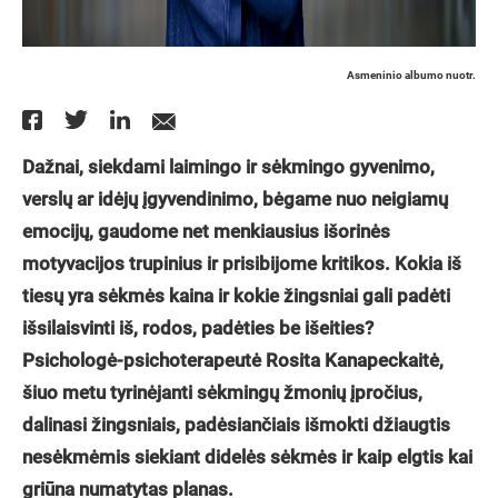
Asmeninio albumo nuotr.
Dažnai, siekdami laimingo ir sėkmingo gyvenimo,
verslų ar idėjų įgyvendinimo, bėgame nuo neigiamų
emocijų, gaudome net menkiausius išorinės
motyvacijos trupinius ir prisibijome kritikos. Kokia iš
tiesų yra sėkmės kaina ir kokie žingsniai gali padėti
išsilaisvinti iš, rodos, padėties be išeities?
Psichologė-psichoterapeutė Rosita Kanapeckaitė,
šiuo metu tyrinėjanti sėkmingų žmonių įpročius,
dalinasi žingsniais, padėsiančiais išmokti džiaugtis
nesėkmėmis siekiant didelės sėkmės ir kaip elgtis kai
griūna numatytas planas.