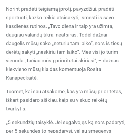
Norint pradėti teigiamą įprotį, pavyzdžiui, pradėti
sportuoti, kažko reikia atsisakyti, išmesti iš savo
kasdienės rutinos. „Tavo diena ir taip yra užimta,
daugiau valandų tikrai neatsiras. Todėl dažnai
daugelis mūsų sako „neturiu tam laiko“, nors iš tiesų
derėtų sakyti „neskiriu tam laiko“. Mes visi jo turim
vienodai, tačiau mūsų prioritetai skiriasi“, – dažnas
kiekvieno mūsų klaidas komentuoja Rosita
Kanapeckaitė.
Tuomet, kai sau atsakome, kas yra mūsų prioritetas,
iškart pasidaro aiškiau, kaip su viskuo reikėtų
tvarkytis.
„5 sekundžių taisyklė. Jei sugalvojęs ką nors padaryti,
per 5 sekundes to nepadarysi, vėliau smegenys