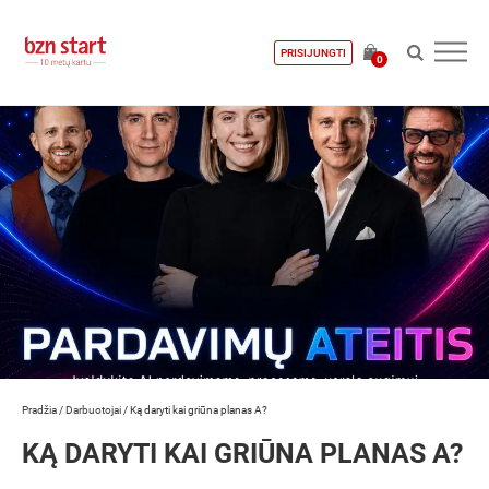
PRISIJUNGTI
0
Pradžia
/
Darbuotojai
/
Ką daryti kai griūna planas A?
KĄ DARYTI KAI GRIŪNA PLANAS A?