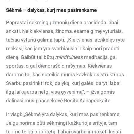
Sėkmė – dalykas, kurį mes pasirenkame
Paprastai sėkmingų žmonių diena prasideda labai
anksti. Ne kiekvienas, žinoma, esame gimę vyturiais,
tačiau vyturiu galima tapti. „Kiekvienas, atsikėlęs ryte
renkasi, kas jam yra svarbiausia ir kaip nori pradėti
dieną. Galbūt tai būtų
mindfulness
meditacija, gal
sportas, o gal dienoraščio rašymas. Kiekvienas
darome tai, kas suteikia mums kažkokios struktūros.
Svarbu pasirinkti tokį dalyką, kurį galėsi daryti labai
ilgą laiką arba netgi visą gyvenimą“, – įžvalgomis
dalinasi mūsų pašnekovė Rosita Kanapeckaitė.
Ir visgi: „Sėkmė yra dalykas, kurį mes pasirenkame.
Jeigu norime būti sėkmingi kažkurioje srityje, tam
turime teikti prioritetą. Labai svarbu ir mokėti keisti