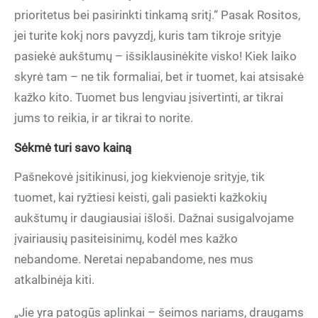
prioritetus bei pasirinkti tinkamą sritį.“ Pasak Rositos,
jei turite kokį nors pavyzdį, kuris tam tikroje srityje
pasiekė aukštumų – išsiklausinėkite visko! Kiek laiko
skyrė tam – ne tik formaliai, bet ir tuomet, kai atsisakė
kažko kito. Tuomet bus lengviau įsivertinti, ar tikrai
jums to reikia, ir ar tikrai to norite.
Sėkmė turi savo kainą
Pašnekovė įsitikinusi, jog kiekvienoje srityje, tik
tuomet, kai ryžtiesi keisti, gali pasiekti kažkokių
aukštumų ir daugiausiai išloši. Dažnai susigalvojame
įvairiausių pasiteisinimų, kodėl mes kažko
nebandome. Neretai nepabandome, nes mus
atkalbinėja kiti.
„Jie yra patogūs aplinkai – šeimos nariams, draugams