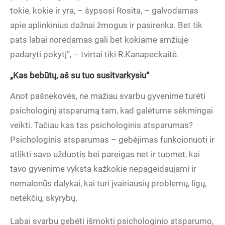
tokie, kokie ir yra, – šypsosi Rosita, – galvodamas
apie aplinkinius dažnai žmogus ir pasirenka. Bet tik
pats labai norėdamas gali bet kokiame amžiuje
padaryti pokytį“, – tvirtai tiki R.Kanapeckaitė.
„Kas bebūtų, aš su tuo susitvarkysiu“
Anot pašnekovės, ne mažiau svarbu gyvenime turėti
psichologinį atsparumą tam, kad galėtume sėkmingai
veikti. Tačiau kas tas psichologinis atsparumas?
Psichologinis atsparumas – gebėjimas funkcionuoti ir
atlikti savo užduotis bei pareigas net ir tuomet, kai
tavo gyvenime vyksta kažkokie nepageidaujami ir
nemalonūs dalykai, kai turi įvairiausių problemų, ligų,
netekčių, skyrybų.
Labai svarbu gebėti išmokti psichologinio atsparumo,