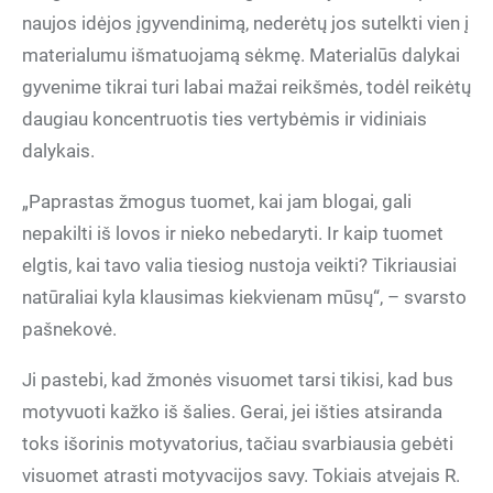
naujos idėjos įgyvendinimą, nederėtų jos sutelkti vien į
materialumu išmatuojamą sėkmę. Materialūs dalykai
gyvenime tikrai turi labai mažai reikšmės, todėl reikėtų
daugiau koncentruotis ties vertybėmis ir vidiniais
dalykais.
„Paprastas žmogus tuomet, kai jam blogai, gali
nepakilti iš lovos ir nieko nebedaryti. Ir kaip tuomet
elgtis, kai tavo valia tiesiog nustoja veikti? Tikriausiai
natūraliai kyla klausimas kiekvienam mūsų“, – svarsto
pašnekovė.
Ji pastebi, kad žmonės visuomet tarsi tikisi, kad bus
motyvuoti kažko iš šalies. Gerai, jei išties atsiranda
toks išorinis motyvatorius, tačiau svarbiausia gebėti
visuomet atrasti motyvacijos savy. Tokiais atvejais R.