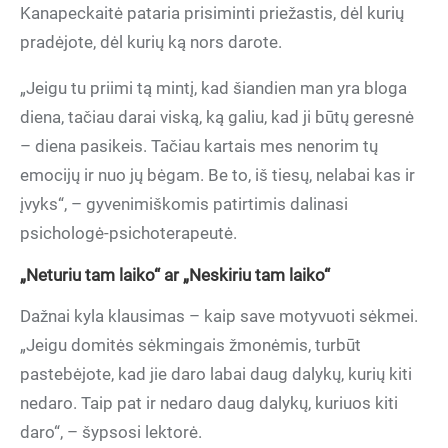
Kanapeckaitė pataria prisiminti priežastis, dėl kurių
pradėjote, dėl kurių ką nors darote.
„Jeigu tu priimi tą mintį, kad šiandien man yra bloga
diena, tačiau darai viską, ką galiu, kad ji būtų geresnė
– diena pasikeis. Tačiau kartais mes nenorim tų
emocijų ir nuo jų bėgam. Be to, iš tiesų, nelabai kas ir
įvyks“, – gyvenimiškomis patirtimis dalinasi
psichologė-psichoterapeutė.
„Neturiu tam laiko“ ar „Neskiriu tam laiko“
Dažnai kyla klausimas – kaip save motyvuoti sėkmei.
„Jeigu domitės sėkmingais žmonėmis, turbūt
pastebėjote, kad jie daro labai daug dalykų, kurių kiti
nedaro. Taip pat ir nedaro daug dalykų, kuriuos kiti
daro“, – šypsosi lektorė.