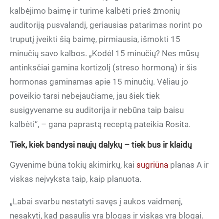
kalbėjimo baimę ir turime kalbėti prieš žmonių
auditoriją pusvalandį, geriausias patarimas norint po
truputį įveikti šią baimę, pirmiausia, išmokti 15
minučių savo kalbos. „Kodėl 15 minučių? Nes mūsų
antinksčiai gamina kortizolį (streso hormoną) ir šis
hormonas gaminamas apie 15 minučių. Vėliau jo
poveikio tarsi nebejaučiame, jau šiek tiek
susigyvename su auditorija ir nebūna taip baisu
kalbėti“, – gana paprastą receptą pateikia Rosita.
Tiek, kiek bandysi naujų dalykų – tiek bus ir klaidų
Gyvenime būna tokių akimirkų, kai
sugriūna
planas A ir
viskas neįvyksta taip, kaip planuota.
„Labai svarbu nestatyti savęs į aukos vaidmenį,
nesakyti, kad pasaulis yra blogas ir viskas yra blogai.