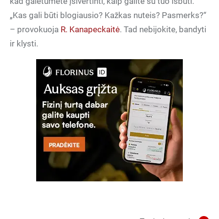
kad galėtumėte įsivertinti, kaip galite su tuo išbūti.
„Kas gali būti blogiausio? Kažkas nuteis? Pasmerks?“
– provokuoja
R. Kanapeckaitė
. Tad nebijokite, bandyti
ir klysti.