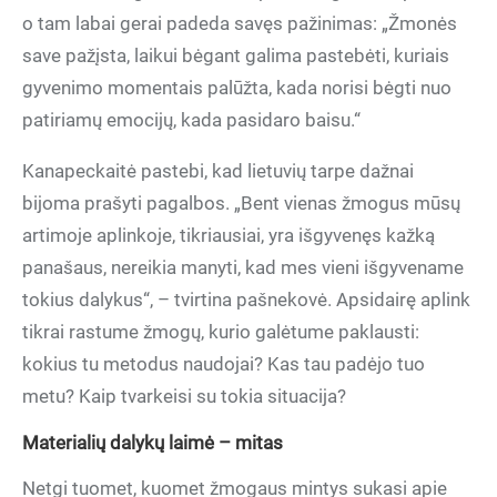
o tam labai gerai padeda savęs pažinimas: „Žmonės
save pažįsta, laikui bėgant galima pastebėti, kuriais
gyvenimo momentais palūžta, kada norisi bėgti nuo
patiriamų emocijų, kada pasidaro baisu.“
Kanapeckaitė pastebi, kad lietuvių tarpe dažnai
bijoma prašyti pagalbos. „Bent vienas žmogus mūsų
artimoje aplinkoje, tikriausiai, yra išgyvenęs kažką
panašaus, nereikia manyti, kad mes vieni išgyvename
tokius dalykus“, – tvirtina pašnekovė. Apsidairę aplink
tikrai rastume žmogų, kurio galėtume paklausti:
kokius tu metodus naudojai? Kas tau padėjo tuo
metu? Kaip tvarkeisi su tokia situacija?
Materialių dalykų laimė – mitas
Netgi tuomet, kuomet žmogaus mintys sukasi apie