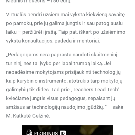
Metinis mokestis –150 eurų.
Virtualūs bendri užsiėmimai vyksta kiekvieną savaitę
po pamokų, prie jų galima jungtis ir sau patogiausiu
laiku – peržiūrėti įrašą. Taip pat, iškart po užsiėmimo
vyksta konsultacijos, padeda ir mentoriai.
„Pedagogams nėra paprasta naudoti skaitmeninį
turininį, nes tai įvyko per labai trumpą laiką. Jei
nepadėsime mokytojams prisijaukinti technologijų
kaip kūrybinio instrumento, atotrūkis tarp mokytojų
galimybių tik didės. Tad prie „Teachers Lead Tech“
kviečiame jungtis visus pedagogus, nepaisant jų
amžiaus ar technologijų naudojimo įgūdžių, “ – sakė
M. Katkutė-Gelžinė.