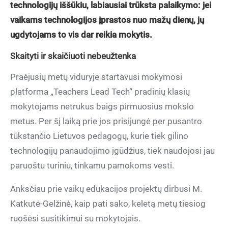
technologijų iššūkiu, labiausiai trūksta palaikymo: jei
vaikams technologijos įprastos nuo mažų dienų, jų
ugdytojams to vis dar reikia mokytis.
Skaityti ir skaičiuoti nebeužtenka
Praėjusių metų viduryje startavusi mokymosi
platforma „Teachers Lead Tech“ pradinių klasių
mokytojams netrukus baigs pirmuosius mokslo
metus. Per šį laiką prie jos prisijungė per pusantro
tūkstančio Lietuvos pedagogų, kurie tiek gilino
technologijų panaudojimo įgūdžius, tiek naudojosi jau
paruoštu turiniu, tinkamu pamokoms vesti.
Anksčiau prie vaikų edukacijos projektų dirbusi M.
Katkutė-Gelžinė, kaip pati sako, keletą metų tiesiog
ruošėsi susitikimui su mokytojais.