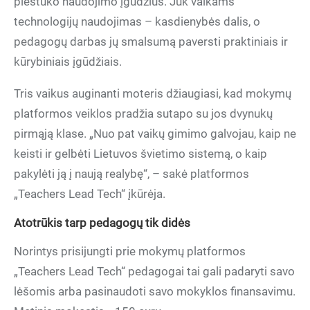
pieštuko naudojimo įgūdžius. Juk vaikams
technologijų naudojimas – kasdienybės dalis, o
pedagogų darbas jų smalsumą paversti praktiniais ir
kūrybiniais įgūdžiais.
Tris vaikus auginanti moteris džiaugiasi, kad mokymų
platformos veiklos pradžia sutapo su jos dvynukų
pirmąją klase. „Nuo pat vaikų gimimo galvojau, kaip ne
keisti ir gelbėti Lietuvos švietimo sistemą, o kaip
pakylėti ją į naują realybę“, – sakė platformos
„Teachers Lead Tech“ įkūrėja.
Atotrūkis tarp pedagogų tik didės
Norintys prisijungti prie mokymų platformos
„Teachers Lead Tech“ pedagogai tai gali padaryti savo
lėšomis arba pasinaudoti savo mokyklos finansavimu.