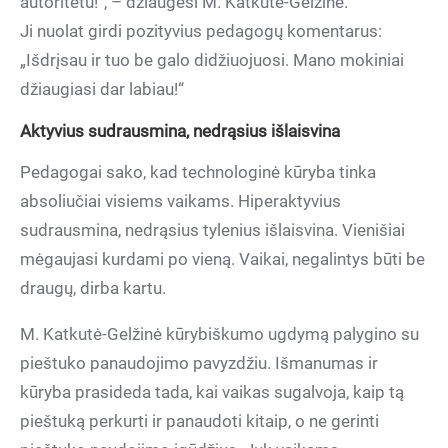
autoritetu!“, – džiaugėsi M. Katkutė-Gelžinė.
Ji nuolat girdi pozityvius pedagogų komentarus:
„Išdrįsau ir tuo be galo didžiuojuosi. Mano mokiniai
džiaugiasi dar labiau!“
Aktyvius sudrausmina, nedrąsius išlaisvina
Pedagogai sako, kad technologinė kūryba tinka
absoliučiai visiems vaikams. Hiperaktyvius
sudrausmina, nedrąsius tylenius išlaisvina. Vienišiai
mėgaujasi kurdami po vieną. Vaikai, negalintys būti be
draugų, dirba kartu.
M. Katkutė-Gelžinė kūrybiškumo ugdymą palygino su
pieštuko panaudojimo pavyzdžiu. Išmanumas ir
kūryba prasideda tada, kai vaikas sugalvoja, kaip tą
pieštuką perkurti ir panaudoti kitaip, o ne gerinti