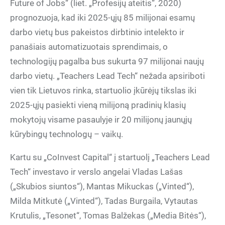
Future of Jobs“ (liet. „Profesijų ateitis“, 2020)
prognozuoja, kad iki 2025-ųjų 85 milijonai esamų
darbo vietų bus pakeistos dirbtinio intelekto ir
panašiais automatizuotais sprendimais, o
technologijų pagalba bus sukurta 97 milijonai naujų
darbo vietų. „Teachers Lead Tech“ nežada apsiriboti
vien tik Lietuvos rinka, startuolio įkūrėjų tikslas iki
2025-ųjų pasiekti vieną milijoną pradinių klasių
mokytojų visame pasaulyje ir 20 milijonų jaunųjų
kūrybingų technologų – vaikų.
Kartu su „CoInvest Capital“ į startuolį „Teachers Lead
Tech“ investavo ir verslo angelai Vladas Lašas
(„Skubios siuntos“), Mantas Mikuckas („Vinted“),
Milda Mitkutė („Vinted“), Tadas Burgaila, Vytautas
Krutulis, „Tesonet“, Tomas Balžekas („Media Bitės“),