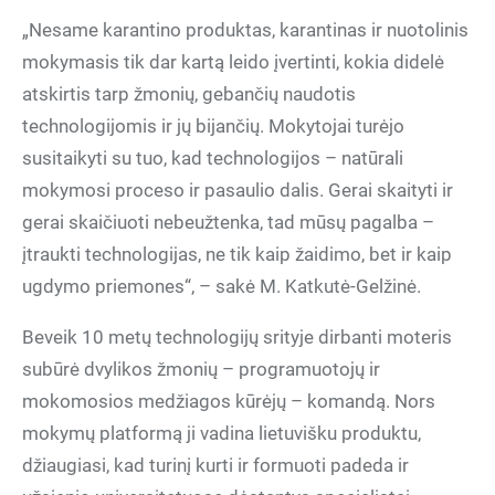
„Nesame karantino produktas, karantinas ir nuotolinis
mokymasis tik dar kartą leido įvertinti, kokia didelė
atskirtis tarp žmonių, gebančių naudotis
technologijomis ir jų bijančių. Mokytojai turėjo
susitaikyti su tuo, kad technologijos – natūrali
mokymosi proceso ir pasaulio dalis. Gerai skaityti ir
gerai skaičiuoti nebeužtenka, tad mūsų pagalba –
įtraukti technologijas, ne tik kaip žaidimo, bet ir kaip
ugdymo priemones“, – sakė M. Katkutė-Gelžinė.
Beveik 10 metų technologijų srityje dirbanti moteris
subūrė dvylikos žmonių – programuotojų ir
mokomosios medžiagos kūrėjų – komandą. Nors
mokymų platformą ji vadina lietuvišku produktu,
džiaugiasi, kad turinį kurti ir formuoti padeda ir