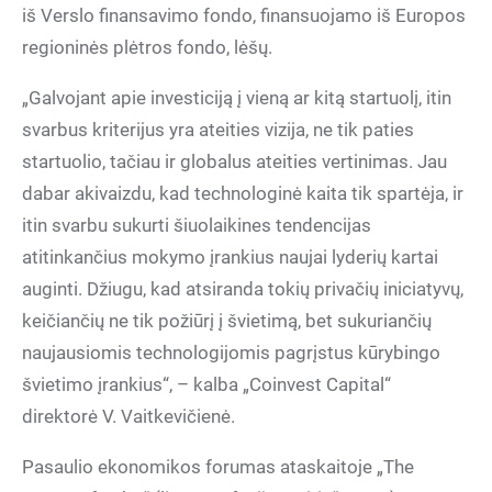
iš Verslo finansavimo fondo, finansuojamo iš Europos
regioninės plėtros fondo, lėšų.
„Galvojant apie investiciją į vieną ar kitą startuolį, itin
svarbus kriterijus yra ateities vizija, ne tik paties
startuolio, tačiau ir globalus ateities vertinimas. Jau
dabar akivaizdu, kad technologinė kaita tik spartėja, ir
itin svarbu sukurti šiuolaikines tendencijas
atitinkančius mokymo įrankius naujai lyderių kartai
auginti. Džiugu, kad atsiranda tokių privačių iniciatyvų,
keičiančių ne tik požiūrį į švietimą, bet sukuriančių
naujausiomis technologijomis pagrįstus kūrybingo
švietimo įrankius“, – kalba „Coinvest Capital“
direktorė V. Vaitkevičienė.
Pasaulio ekonomikos forumas ataskaitoje „The