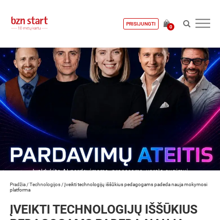
PRISIJUNGTI
0
Pradžia
/
Technologijos
/
Įveikti technologijų iššūkius pedagogams padeda nauja mokymosi
platforma
ĮVEIKTI TECHNOLOGIJŲ IŠŠŪKIUS