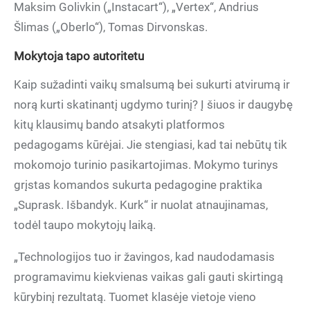
Maksim Golivkin („Instacart“), „Vertex“, Andrius
Šlimas („Oberlo“), Tomas Dirvonskas.
Mokytoja tapo autoritetu
Kaip sužadinti vaikų smalsumą bei sukurti atvirumą ir
norą kurti skatinantį ugdymo turinį? Į šiuos ir daugybę
kitų klausimų bando atsakyti platformos
pedagogams kūrėjai. Jie stengiasi, kad tai nebūtų tik
mokomojo turinio pasikartojimas. Mokymo turinys
grįstas komandos sukurta pedagogine praktika
„Suprask. Išbandyk. Kurk“ ir nuolat atnaujinamas,
todėl taupo mokytojų laiką.
„Technologijos tuo ir žavingos, kad naudodamasis
programavimu kiekvienas vaikas gali gauti skirtingą
kūrybinį rezultatą. Tuomet klasėje vietoje vieno