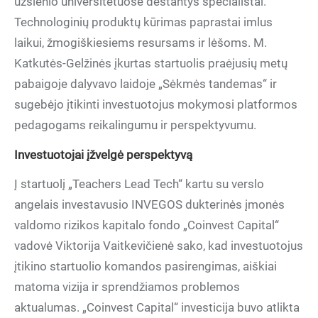
užsienio universitetuose dėstantys specialistai.
Technologinių produktų kūrimas paprastai imlus
laikui, žmogiškiesiems resursams ir lėšoms. M.
Katkutės-Gelžinės įkurtas startuolis praėjusių metų
pabaigoje dalyvavo laidoje „Sėkmės tandemas“ ir
sugebėjo įtikinti investuotojus mokymosi platformos
pedagogams reikalingumu ir perspektyvumu.
Investuotojai įžvelgė perspektyvą
Į startuolį „Teachers Lead Tech“ kartu su verslo
angelais investavusio INVEGOS dukterinės įmonės
valdomo rizikos kapitalo fondo „Coinvest Capital“
vadovė Viktorija Vaitkevičienė sako, kad investuotojus
įtikino startuolio komandos pasirengimas, aiškiai
matoma vizija ir sprendžiamos problemos
aktualumas. „Coinvest Capital“ investicija buvo atlikta