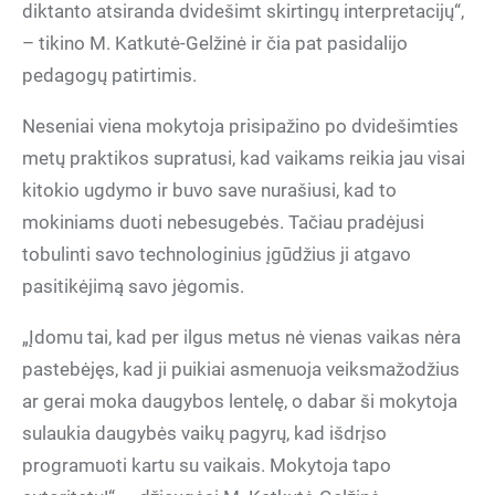
diktanto atsiranda dvidešimt skirtingų interpretacijų“,
– tikino M. Katkutė-Gelžinė ir čia pat pasidalijo
pedagogų patirtimis.
Neseniai viena mokytoja prisipažino po dvidešimties
metų praktikos supratusi, kad vaikams reikia jau visai
kitokio ugdymo ir buvo save nurašiusi, kad to
mokiniams duoti nebesugebės. Tačiau pradėjusi
tobulinti savo technologinius įgūdžius ji atgavo
pasitikėjimą savo jėgomis.
„Įdomu tai, kad per ilgus metus nė vienas vaikas nėra
pastebėjęs, kad ji puikiai asmenuoja veiksmažodžius
ar gerai moka daugybos lentelę, o dabar ši mokytoja
sulaukia daugybės vaikų pagyrų, kad išdrįso
programuoti kartu su vaikais. Mokytoja tapo