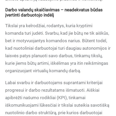
Darbo valandų skaičiavimas – neadekvatus būdas
įvertinti darbuotojo indėlį
Tikslai yra kelrodžiai, rodantys, kuria kryptimi
komanda turi judėti. Svarbu, kad jie būtų ne tik aiškūs,
bet ir motyvuojantys komandos narius. Būtent todėl,
kad nuotoliniai darbuotojai turi daugiau autonomijos ir
laisvės patys planuoti savo darbus, tinkamų tikslų,
kurie jiems būtų artimi, iškėlimas yra itin reikšmingas
organizuojant virtualių komandų darbą.
Labai svarbu ir darbuotojams suprantami kriterijai
progresui ir darbo rezultatams išmatuoti. Aiškiai
apibrėžti našumo rodikliai (KPI), tinkamai
iškomunikuojami lūkesčiai ir tikslai suteikia savotišką
nuotolinio darbo struktūrą, prie kurios darbuotojai