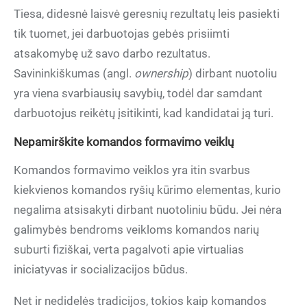
Tiesa, didesnė laisvė geresnių rezultatų leis pasiekti
tik tuomet, jei darbuotojas gebės prisiimti
atsakomybę už savo darbo rezultatus.
Savininkiškumas (angl.
ownership
) dirbant nuotoliu
yra viena svarbiausių savybių, todėl dar samdant
darbuotojus reikėtų įsitikinti, kad kandidatai ją turi.
Nepamirškite komandos formavimo veiklų
Komandos formavimo veiklos yra itin svarbus
kiekvienos komandos ryšių kūrimo elementas, kurio
negalima atsisakyti dirbant nuotoliniu būdu. Jei nėra
galimybės bendroms veikloms komandos narių
suburti fiziškai, verta pagalvoti apie virtualias
iniciatyvas ir socializacijos būdus.
Net ir nedidelės tradicijos, tokios kaip komandos