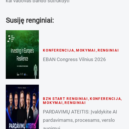
kai vadovas bando sutrukdyti
Susiję renginiai:
KONFERENCIJA
,
MOKYMAI
,
RENGINIAI
EBAN Congress Vilnius 2026
BZN START RENGINIAI
,
KONFERENCIJA
,
MOKYMAI
,
RENGINIAI
PARDAVIMŲ ATEITIS: Įvaldykite AI
pardavimams, procesams, verslo
augimui