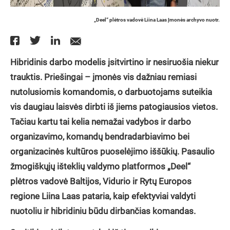
„Deel“ plėtros vadovė Liina Laas Įmonės archyvo nuotr.
Hibridinis darbo modelis įsitvirtino ir nesiruošia niekur
trauktis. Priešingai – įmonės vis dažniau remiasi
nutolusiomis komandomis, o darbuotojams suteikia
vis daugiau laisvės dirbti iš jiems patogiausios vietos.
Tačiau kartu tai kelia nemažai vadybos ir darbo
organizavimo, komandų bendradarbiavimo bei
organizacinės kultūros puoselėjimo iššūkių.
Pasaulio
žmogiškųjų išteklių valdymo platformos „Deel“
plėtros vadovė Baltijos, Vidurio ir Rytų Europos
regione Liina Laas pataria, kaip efektyviai valdyti
nuotoliu ir hibridiniu būdu dirbančias komandas.