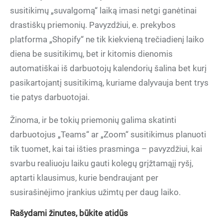
susitikimų „suvalgomą“ laiką imasi netgi ganėtinai
drastiškų priemonių. Pavyzdžiui, e. prekybos
platforma „Shopify“ ne tik kiekvieną trečiadienį laiko
diena be susitikimų, bet ir kitomis dienomis
automatiškai iš darbuotojų kalendorių šalina bet kurį
pasikartojantį susitikimą, kuriame dalyvauja bent trys
tie patys darbuotojai.
Žinoma, ir be tokių priemonių galima skatinti
darbuotojus „Teams“ ar „Zoom“ susitikimus planuoti
tik tuomet, kai tai išties prasminga – pavyzdžiui, kai
svarbu realiuoju laiku gauti kolegų grįžtamąjį ryšį,
aptarti klausimus, kurie bendraujant per
susirašinėjimo įrankius užimtų per daug laiko.
Rašydami žinutes, būkite atidūs