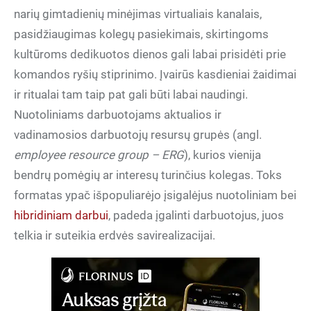
narių gimtadienių minėjimas virtualiais kanalais,
pasidžiaugimas kolegų pasiekimais, skirtingoms
kultūroms dedikuotos dienos gali labai prisidėti prie
komandos ryšių stiprinimo. Įvairūs kasdieniai žaidimai
ir ritualai tam taip pat gali būti labai naudingi.
Nuotoliniams darbuotojams aktualios ir
vadinamosios darbuotojų resursų grupės (angl.
employee resource group – ERG
), kurios vienija
bendrų pomėgių ar interesų turinčius kolegas. Toks
formatas ypač išpopuliarėjo įsigalėjus nuotoliniam bei
hibridiniam darbui
, padeda įgalinti darbuotojus, juos
telkia ir suteikia erdvės savirealizacijai.