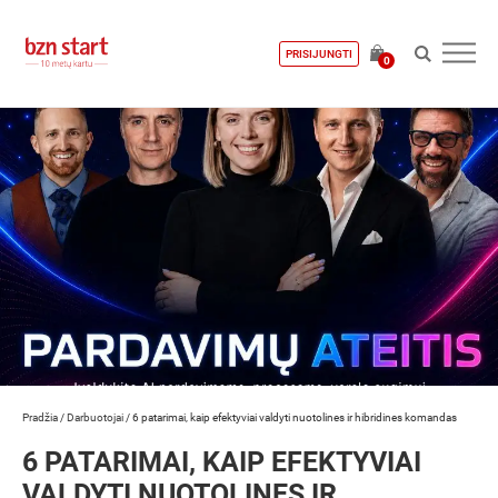
PRISIJUNGTI
0
Pradžia
/
Darbuotojai
/
6 patarimai, kaip efektyviai valdyti nuotolines ir hibridines komandas
6 PATARIMAI, KAIP EFEKTYVIAI
VALDYTI NUOTOLINES IR