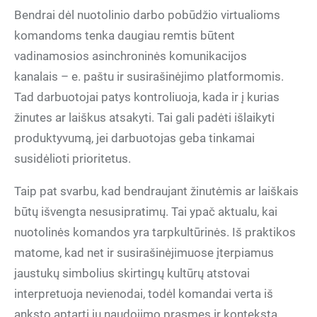
Bendrai dėl nuotolinio darbo pobūdžio virtualioms
komandoms tenka daugiau remtis būtent
vadinamosios asinchroninės komunikacijos
kanalais – e. paštu ir susirašinėjimo platformomis.
Tad darbuotojai patys kontroliuoja, kada ir į kurias
žinutes ar laiškus atsakyti. Tai gali padėti išlaikyti
produktyvumą, jei darbuotojas geba tinkamai
susidėlioti prioritetus.
Taip pat svarbu, kad bendraujant žinutėmis ar laiškais
būtų išvengta nesusipratimų. Tai ypač aktualu, kai
nuotolinės komandos yra tarpkultūrinės. Iš praktikos
matome, kad net ir susirašinėjimuose įterpiamus
jaustukų simbolius skirtingų kultūrų atstovai
interpretuoja nevienodai, todėl komandai verta iš
anksto aptarti jų naudojimo prasmes ir kontekstą.