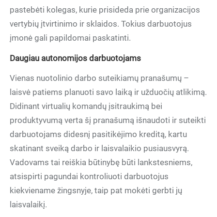
pastebėti kolegas, kurie prisideda prie organizacijos
vertybių įtvirtinimo ir sklaidos. Tokius darbuotojus
įmonė gali papildomai paskatinti.
Daugiau autonomijos darbuotojams
Vienas nuotolinio darbo suteikiamų pranašumų –
laisvė patiems planuoti savo laiką ir užduočių atlikimą.
Didinant virtualių komandų įsitraukimą bei
produktyvumą verta šį pranašumą išnaudoti ir suteikti
darbuotojams didesnį pasitikėjimo kreditą, kartu
skatinant sveiką darbo ir laisvalaikio pusiausvyrą.
Vadovams tai reiškia būtinybę būti lankstesniems,
atsispirti pagundai kontroliuoti darbuotojus
kiekviename žingsnyje, taip pat mokėti gerbti jų
laisvalaikį.