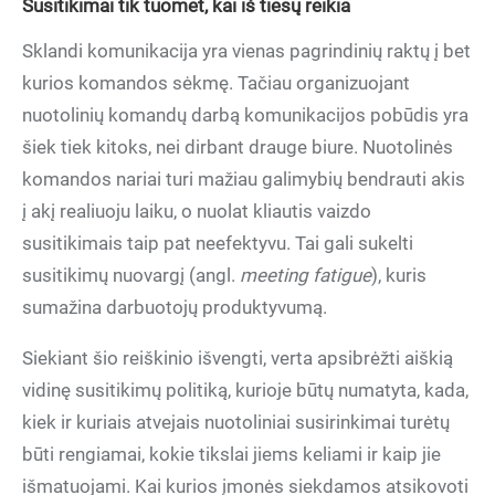
Susitikimai tik tuomet, kai iš tiesų reikia
Sklandi komunikacija yra vienas pagrindinių raktų į bet
kurios komandos sėkmę. Tačiau organizuojant
nuotolinių komandų darbą komunikacijos pobūdis yra
šiek tiek kitoks, nei dirbant drauge biure. Nuotolinės
komandos nariai turi mažiau galimybių bendrauti akis
į akį realiuoju laiku, o nuolat kliautis vaizdo
susitikimais taip pat neefektyvu. Tai gali sukelti
susitikimų nuovargį (angl.
meeting fatigue
), kuris
sumažina darbuotojų produktyvumą.
Siekiant šio reiškinio išvengti, verta apsibrėžti aiškią
vidinę susitikimų politiką, kurioje būtų numatyta, kada,
kiek ir kuriais atvejais nuotoliniai susirinkimai turėtų
būti rengiamai, kokie tikslai jiems keliami ir kaip jie
išmatuojami. Kai kurios įmonės siekdamos atsikovoti