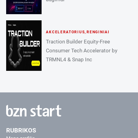
AKCELERATORIUS
,
RENGINIAI
Traction Builder Equity-Free
Consumer Tech Accelerator by
TRMNL4 & Snap Inc
RUBRIKOS