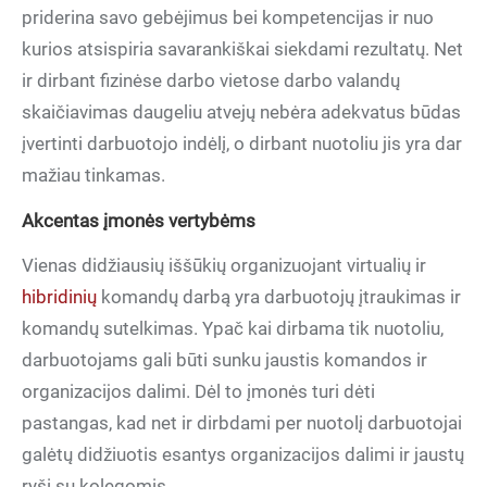
priderina savo gebėjimus bei kompetencijas ir nuo
kurios atsispiria savarankiškai siekdami rezultatų. Net
ir dirbant fizinėse darbo vietose darbo valandų
skaičiavimas daugeliu atvejų nebėra adekvatus būdas
įvertinti darbuotojo indėlį, o dirbant nuotoliu jis yra dar
mažiau tinkamas.
Akcentas įmonės vertybėms
Vienas didžiausių iššūkių organizuojant virtualių ir
hibridinių
komandų darbą yra darbuotojų įtraukimas ir
komandų sutelkimas. Ypač kai dirbama tik nuotoliu,
darbuotojams gali būti sunku jaustis komandos ir
organizacijos dalimi. Dėl to įmonės turi dėti
pastangas, kad net ir dirbdami per nuotolį darbuotojai
galėtų didžiuotis esantys organizacijos dalimi ir jaustų
ryšį su kolegomis.