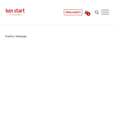
PRISIJUNGTI
0
Pradžia
/
Vartotojas
Jurgita Bliznikienė