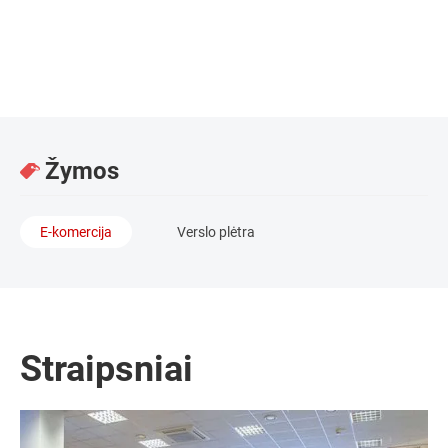
Direktorius / Abipus pasaulio, UAB
Žymos
E-komercija
Verslo plėtra
Straipsniai