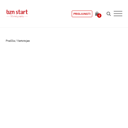
PRISIJUNGTI
0
Pradžia
/
Vartotojas
Robertas Jackus