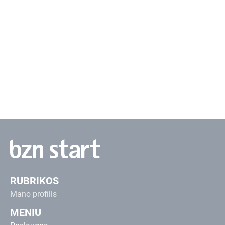
Advokatė / Advokatės Lauros Beinorienės kontora
RUBRIKOS
Mano profilis
MENIU