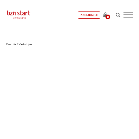
PRISIJUNGTI
0
Pradžia
/
Vartotojas
Laura Beinorienė