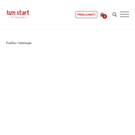
PRISIJUNGTI
0
Pradžia
/
Vartotojas
Auksė Vizbarienė