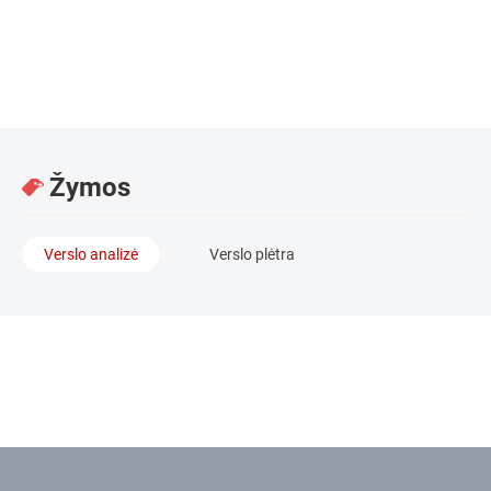
Atstovė regione / VšĮ Versli Lietuva
Žymos
Verslo analizė
Verslo plėtra