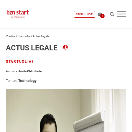
PRISIJUNGTI
0
Pradžia
/
Startuoliai
/
Actus Legale
ACTUS LEGALE
STARTUOLIAI
Autorius:
Jovita Chlibikaitė
Temos:
Technology