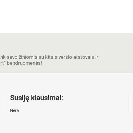
ink savo žiniomis su kitais verslo atstovais ir
tart” bendruomenės!
Susiję klausimai:
Nėra