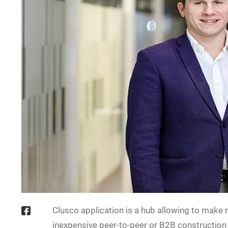
Clusco application is a hub allowing to make 
inexpensive peer-to-peer or B2B construction 