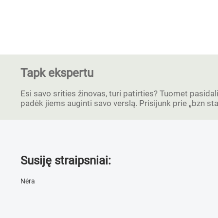
Tapk ekspertu
Esi savo srities žinovas, turi patirties? Tuomet pasidal
padėk jiems auginti savo verslą. Prisijunk prie „bzn s
Susiję straipsniai:
Nėra