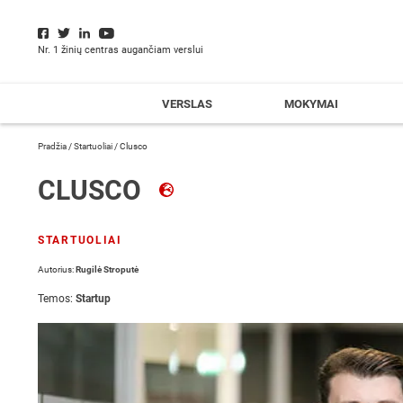
Nr. 1 žinių centras augančiam verslui
VERSLAS
MOKYMAI
Pradžia
/
Startuoliai
/
Clusco
CLUSCO
STARTUOLIAI
Autorius:
Rugilė Stroputė
Temos:
Startup