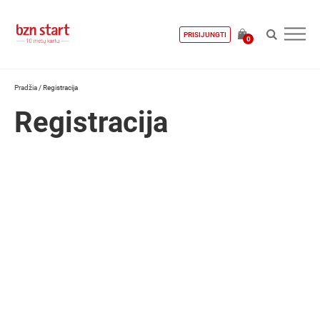
PRISIJUNGTI
0
Pradžia
/
Registracija
Registracija
Vartotojo vardas
Vartotojo prisijungimo vardas gali būti tik vienas žodis, taip pat negalima
vest lietuviškų raidžių.
Vardas