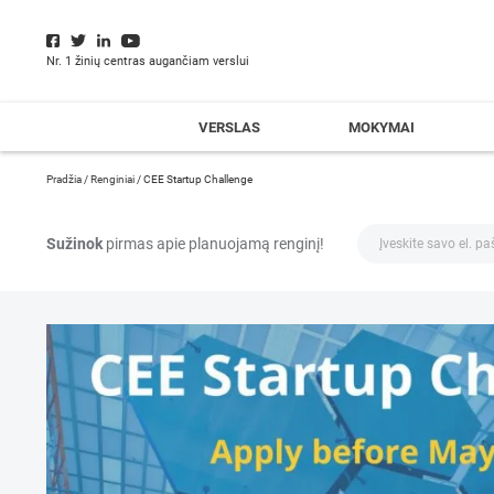
Nr. 1 žinių centras augančiam verslui
VERSLAS
MOKYMAI
Pradžia
/
Renginiai
/
CEE Startup Challenge
Sužinok
pirmas apie planuojamą renginį!