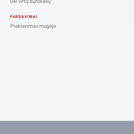
Dėl virtų burokėlių
PARDAVIMAI
Prekiavimas mugėje