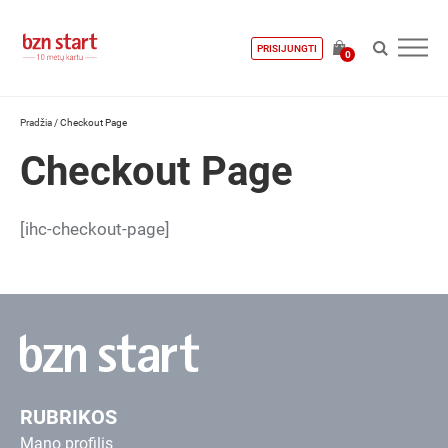
PRISIJUNGTI
0
Pradžia
/
Checkout Page
Checkout Page
[ihc-checkout-page]
RUBRIKOS
Mano profilis