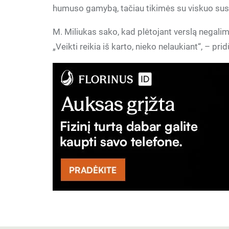
humuso gamybą, tačiau tikimės su viskuo susi
M. Miliukas sako, kad plėtojant verslą negalim
„Veikti reikia iš karto, nieko nelaukiant“, – pr