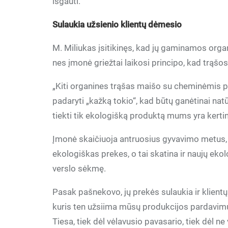
išgauti.
Sulaukia užsienio klientų dėmesio
M. Miliukas įsitikinęs, kad jų gaminamos orga
nes įmonė griežtai laikosi principo, kad trąšos 
„Kiti organines trąšas maišo su cheminėmis
padaryti „kažką tokio“, kad būtų ganėtinai nat
tiekti tik ekologišką produktą mums yra kertin
Įmonė skaičiuoja antruosius gyvavimo metus, 
ekologiškas prekes, o tai skatina ir naujų ek
verslo sėkmę.
Pasak pašnekovo, jų prekės sulaukia ir klientų
kuris ten užsiima mūsų produkcijos pardavimu.
Tiesa, tiek dėl vėlavusio pavasario, tiek dėl 