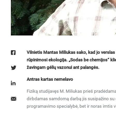
Vilnietis Mantas Miliukas sako, kad jo verslas 
rūpinimosi ekologija. „Sodas be chemijos“ kli
žavingam gėlių vazonui ant palangės.
Antras kartas nemelavo
Fiziką studijavęs M. Miliukas prieš pradėda
dirbdamas samdomą darbą jis susipažino su dab
programavimo specialybė, bet ir noras imtis ver