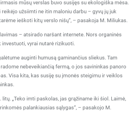
Pirmasis mūsų verslas buvo susijęs su ekologiška mėsa.
 reikėjo užsiimti ne itin maloniu darbu – gyvų jų juk
utarėme ieškoti kitų verslo nišų“, – pasakoja M. Miliukas.
rdavimas – atsirado naršant internete. Nors organinės
 investuoti, vyrai nutarė rizikuoti.
r galėtume auginti humusą gaminančius sliekus. Tam
 radome nebeveikiančią fermą, o jos savininkas panoro
pas. Visa kita, kas susiję su įmonės steigimu ir veiklos
ninkas.
litų. „Teko imti paskolas, jas grąžiname iki šiol. Laimė,
i, rinkomės palankiausias sąlygas“, – pasakojo M.