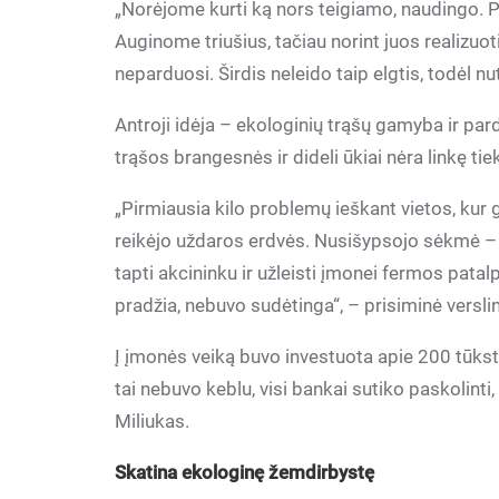
„Norėjome kurti ką nors teigiamo, naudingo. 
Auginome triušius, tačiau norint juos realizuoti
neparduosi. Širdis neleido taip elgtis, todėl n
Antroji idėja – ekologinių trąšų gamyba ir pa
trąšos brangesnės ir dideli ūkiai nėra linkę tiek
„Pirmiausia kilo problemų ieškant vietos, ku
reikėjo uždaros erdvės. Nusišypsojo sėkmė –
tapti akcininku ir užleisti įmonei fermos patal
pradžia, nebuvo sudėtinga“, – prisiminė versli
Į įmonės veiką buvo investuota apie 200 tūkst. 
tai nebuvo keblu, visi bankai sutiko paskolint
Miliukas.
Skatina ekologinę žemdirbystę