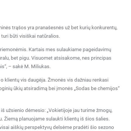
ninės trąšos yra pranašesnės už bet kurių konkurentų,
turi būti visiškai natūralios.
 priemonėmis. Kartais mes sulaukiame pageidavimų
ūralu, bet pigu. Visuomet atsisakome, nes principas
is“, – sakė M. Miliukas.
o klientų vis daugėja. Žmonės vis dažniau renkasi
ologinių ūkių atsiradimą bei įmonės „Sodas be chemijos“
 iš užsienio dėmesio: „Vokietijoje jau turime žmogų,
 Žiemą planuojame sulaukti klientų iš šios šalies.
ne visai aiškių perspektyvų delsėme pradėti šio sezono