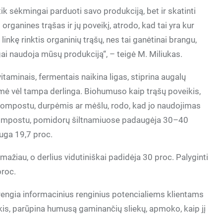
ik sėkmingai parduoti savo produkciją, bet ir skatinti
organines trąšas ir jų poveikį, atrodo, kad tai yra kur
linkę rinktis organinių trąšų, nes tai ganėtinai brangu,
gai naudoja mūsų produkciją“, – teigė M. Miliukas.
taminais, fermentais naikina ligas, stiprina augalų
emė vėl tampa derlinga. Biohumuso kaip trąšų poveikis,
kompostu, durpėmis ar mėšlu, rodo, kad jo naudojimas
u kompostu, pomidorų šiltnamiuose padaugėja 30–40
auga 19,7 proc.
mažiau, o derlius vidutiniškai padidėja 30 proc. Palyginti
proc.
 rengia informacinius renginius potencialiems klientams
ikis, parūpina humusą gaminančių sliekų, apmoko, kaip jį