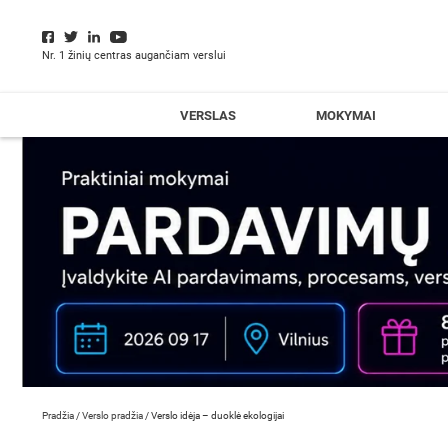
Nr. 1 žinių centras augančiam verslui
VERSLAS
MOKYMAI
Pradžia
/
Verslo pradžia
/
Verslo idėja – duoklė ekologijai