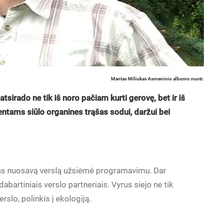
Mantas Miliukas Asmeninio albumo nuotr.
atsirado ne tik iš noro pačiam kurti gerovę, bet ir iš
entams siūlo organines trąšas sodui, daržui bei
mas nuosavą verslą užsiėmė programavimu. Dar
artiniais verslo partneriais. Vyrus siejo ne tik
slo, polinkis į ekologiją.