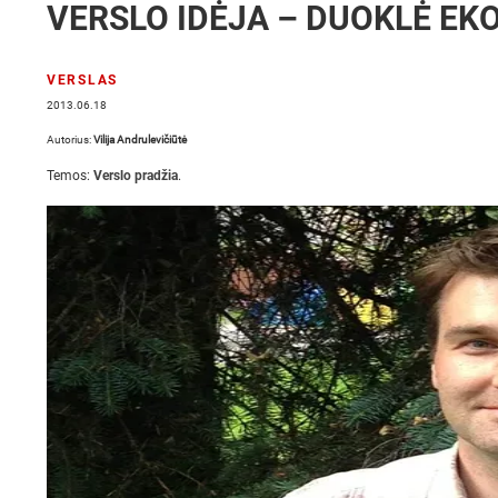
VERSLO IDĖJA – DUOKLĖ EK
VERSLAS
2013.06.18
Autorius:
Vilija Andrulevičiūtė
Temos:
Verslo pradžia
.