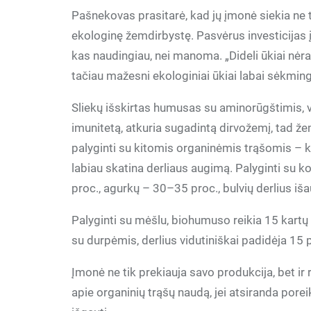
Pašnekovas prasitarė, kad jų įmonė siekia ne t
ekologinę žemdirbystę. Pasvėrus investicijas į 
kas naudingiau, nei manoma. „Dideli ūkiai nėra 
tačiau mažesni ekologiniai ūkiai labai sėkmin
Sliekų išskirtas humusas su aminorūgštimis, vi
imunitetą, atkuria sugadintą dirvožemį, tad ž
palyginti su kitomis organinėmis trąšomis – 
labiau skatina derliaus augimą. Palyginti s
proc., agurkų – 30–35 proc., bulvių derlius iš
Palyginti su mėšlu, biohumuso reikia 15 kartų 
su durpėmis, derlius vidutiniškai padidėja 15 
Įmonė ne tik prekiauja savo produkcija, bet ir
apie organinių trąšų naudą, jei atsiranda pore