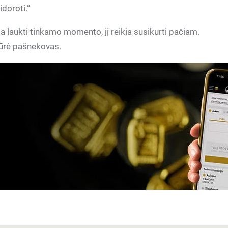
doroti.“
a laukti tinkamo momento, jį reikia susikurti pačiam.
idūrė pašnekovas.