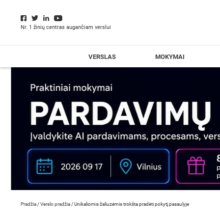
Nr. 1 žinių centras augančiam verslui
VERSLAS
MOKYMAI
Pradžia
/
Verslo pradžia
/
Unikaliomis žaliuzėmis trokšta pradėti pokytį pasaulyje