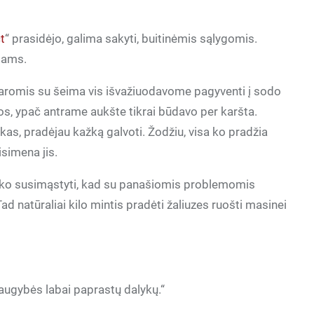
ct
“ prasidėjo, galima sakyti, buitinėmis sąlygomis.
kiams.
asaromis su šeima vis išvažiuodavome pagyventi į sodo
ros, ypač antrame aukšte tikrai būdavo per karšta.
kas, pradėjau kažką galvoti. Žodžiu, visa ko pradžia
simena jis.
ko susimąstyti, kad su panašiomis problemomis
 natūraliai kilo mintis pradėti žaliuzes ruošti masinei
augybės labai paprastų dalykų.“