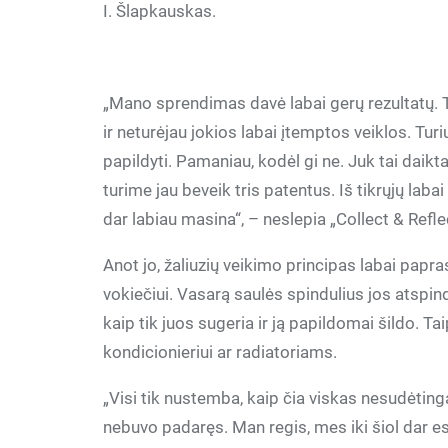
I. Šlapkauskas.
„Mano sprendimas davė labai gerų rezultatų. 
ir neturėjau jokios labai įtemptos veiklos. Turi
papildyti. Pamaniau, kodėl gi ne. Juk tai daikt
turime jau beveik tris patentus. Iš tikrųjų laba
dar labiau masina“, – neslepia „Collect & Refle
Anot jo, žaliuzių veikimo principas labai paprasta
vokiečiui. Vasarą saulės spindulius jos atspind
kaip tik juos sugeria ir ją papildomai šildo. 
kondicionieriui ar radiatoriams.
„Visi tik nustemba, kaip čia viskas nesudėtinga.
nebuvo padaręs. Man regis, mes iki šiol dar 