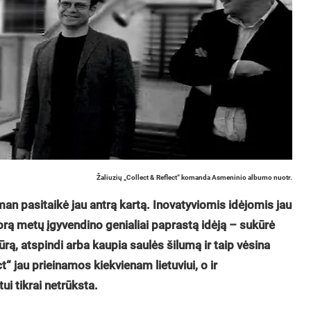
Žaliuzių „Collect & Reflect“ komanda Asmeninio albumo nuotr.
 pasitaikė jau antrą kartą. Inovatyviomis idėjomis jau
orą metų įgyvendino genialiai paprastą idėją – sukūrė
ą, atspindi arba kaupia saulės šilumą ir taip vėsina
t“ jau prieinamos kiekvienam lietuviui, o ir
i tikrai netrūksta.