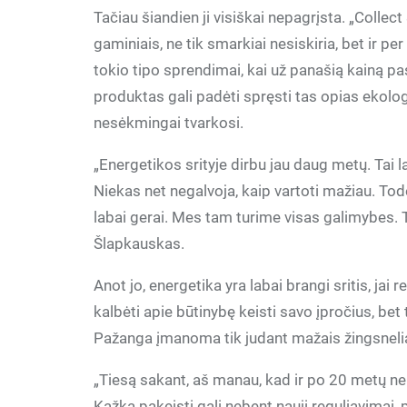
Tačiau šiandien ji visiškai nepagrįsta. „Collec
gaminiais, ne tik smarkiai nesiskiria, bet ir
tokio tipo sprendimai, kai už panašią kainą p
produktas gali padėti spręsti tas opias ekolo
nesėkmingai tvarkosi.
„Energetikos srityje dirbu jau daug metų. Tai l
Niekas net negalvoja, kaip vartoti mažiau. Todė
labai gerai. Mes tam turime visas galimybes. Ta
Šlapkauskas.
Anot jo, energetika yra labai brangi sritis, jai 
kalbėti apie būtinybę keisti savo įpročius, be
Pažanga įmanoma tik judant mažais žingsnelia
„Tiesą sakant, aš manau, kad ir po 20 metų n
Kažką pakeisti gali nebent nauji reguliavimai, 