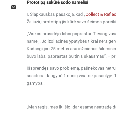
Prototipą sukūrė sodo nameliui
I. Šlapkauskas pasakoja, kad „
Collect & Refle
Žaliuzių prototipą jis kūrė savo šeimos porei
„Viskas prasidėjo labai paprastai. Tiesiog v
namelį. Jo izoliacinės ypatybės tikrai nėra ge
Kadangi jau 25 metus esu inžinierius šiluminin
buvo labai paprastas buitinis skausmas“, – pri
Išsprendęs savo problemą, pašnekovas netru
susiduria daugybė žmonių visame pasaulyje. Tad
gamybai.
„Man regis, mes iki šiol dar esame neatradę d