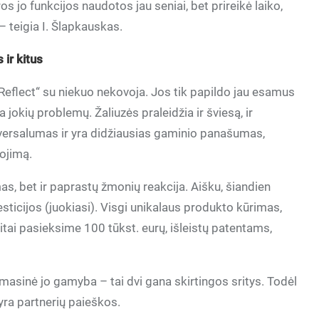
os jo funkcijos naudotos jau seniai, bet prireikė laiko,
– teigia I. Šlapkauskas.
 ir kitus
Reflect“ su niekuo nekovoja. Jos tik papildo jau esamus
jokių problemų. Žaliuzės praleidžia ir šviesą, ir
iversalumas ir yra didžiausias gaminio panašumas,
nojimą.
as, bet ir paprastų žmonių reakcija. Aišku, šiandien
sticijos (juokiasi). Visgi unikalaus produkto kūrimas,
eitai pasieksime 100 tūkst. eurų, išleistų patentams,
 masinė jo gamyba – tai dvi gana skirtingos sritys. Todėl
yra partnerių paieškos.