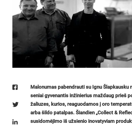
Malonumas pabendrauti su Ignu Šlapkausku man
seniai gyvenantis inžinierius maždaug prieš p
žaliuzes, kurios, reaguodamos į oro temperatūr
arba šildo patalpas. Šiandien „Collect & Reflec
susidomėjimo iš užsienio inovatyviam produktu