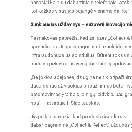
panašiai kaip su dabartiniais telefonais. Atskir
kol kažkas visas jas sujungė viename daikte“, 
Sunkiausias uždavinys – sužavėti inovacijomis
Pašnekovas pabrėžia, kad žaliuzės „Collect & 
sprendimus. Jeigu žmogus nori užuolaidų, nėra 
infraraudonuosius spindulius. Būtent toks un
padėjęs pelnyti ir ne vieną tarptautinį apdova
„Be jokios abejonės, džiugina ne tik pripažinim
daug geriau už visokius pripažinimus būtų inve
patentavimas yra baisi pinigų leidykla. Jau gr
ribą“, – atvirauja I. Šlapkauskas.
Jis puikiai suvokia, kad produkto išradimas ir
dabar pagrindinė „Collect & Reflect“ užduotis 