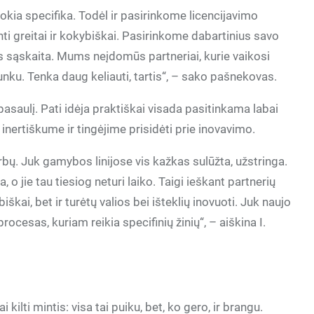
okia specifika. Todėl ir pasirinkome licencijavimo
i greitai ir kokybiškai. Pasirinkome dabartinius savo
s sąskaita. Mums neįdomūs partneriai, kurie vaikosi
unku. Tenka daug keliauti, tartis“, – sako pašnekovas.
 pasaulį. Pati idėja praktiškai visada pasitinkama labai
inertiškume ir tingėjime prisidėti prie inovavimo.
rbų. Juk gamybos linijose vis kažkas sulūžta, užstringa.
a, o jie tau tiesiog neturi laiko. Taigi ieškant partnerių
iškai, bet ir turėtų valios bei išteklių inovuoti. Juk naujo
ocesas, kuriam reikia specifinių žinių“, – aiškina I.
 kilti mintis: visa tai puiku, bet, ko gero, ir brangu.