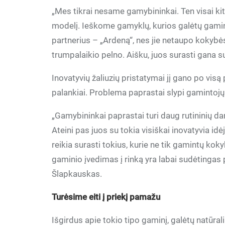
„Mes tikrai nesame gamybininkai. Ten visai kit
modelį. Ieškome gamyklų, kurios galėtų gamint
partnerius – „Ardeną“, nes jie netaupo kokybė
trumpalaikio pelno. Aišku, juos surasti gana s
Inovatyvių žaliuzių pristatymai jį gano po visą
palankiai. Problema paprastai slypi gamintojų 
„Gamybininkai paprastai turi daug rutininių da
Ateini pas juos su tokia visiškai inovatyvia idėj
reikia surasti tokius, kurie ne tik gamintų kokyb
gaminio įvedimas į rinką yra labai sudėtingas pr
Šlapkauskas.
Turėsime eiti į priekį pamažu
Išgirdus apie tokio tipo gaminį, galėtų natūraliai