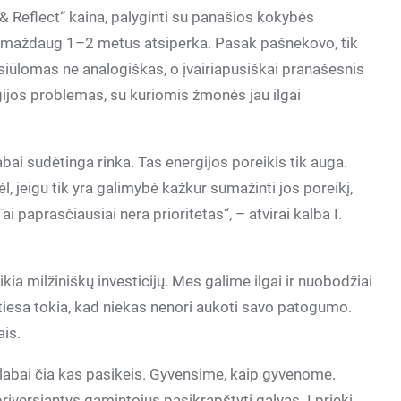
t & Reflect“ kaina, palyginti su panašios kokybės
 per maždaug 1–2 metus atsiperka. Pasak pašnekovo, tik
asiūlomas ne analogiškas, o įvairiapusiškai pranašesnis
gijos problemas, su kuriomis žmonės jau ilgai
abai sudėtinga rinka. Tas energijos poreikis tik auga.
l, jeigu tik yra galimybė kažkur sumažinti jos poreikį,
i paprasčiausiai nėra prioritetas“, – atvirai kalba I.
reikia milžiniškų investicijų. Mes galime ilgai ir nuobodžiai
t tiesa tokia, kad niekas nenori aukoti savo patogumo.
is.
elabai čia kas pasikeis. Gyvensime, kaip gyvenome.
priversiantys gamintojus pasikrapštyti galvas. Į priekį