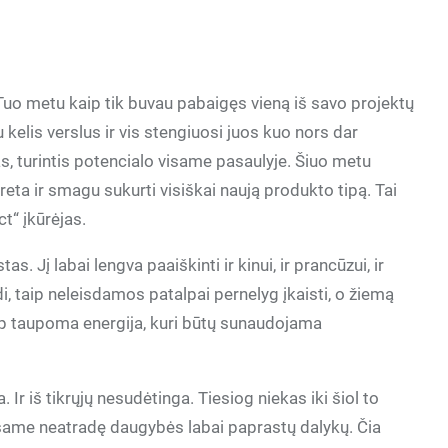
Tuo metu kaip tik buvau pabaigęs vieną iš savo projektų
u kelis verslus ir vis stengiuosi juos kuo nors dar
as, turintis potencialo visame pasaulyje. Šiuo metu
i reta ir smagu sukurti visiškai naują produkto tipą. Tai
ct“ įkūrėjas.
s. Jį labai lengva paaiškinti ir kinui, ir prancūzui, ir
i, taip neleisdamos patalpai pernelyg įkaisti, o žiemą
Taip taupoma energija, kuri būtų sunaudojama
 Ir iš tikrųjų nesudėtinga. Tiesiog niekas iki šiol to
esame neatradę daugybės labai paprastų dalykų. Čia