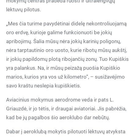
mokymų centras pradeda ruošti ir ultralengvųjų
lėktuvų pilotus.
„Mes čia turime pavydėtinai didelę nekontroliuojamą
oro erdvę, kurioje galime funkcionuoti be jokių
apribojimų. Šalia mūsų nėra jokių karinių poligonų,
nėra tarptautinio oro uosto, kurie ribotų mūsų aukštį,
ir jokių papildomų plotą ribojančių zonų. Tuo Kupiškis
yra palankus. Na, ir mūsų peizažą puošia Kupiškio
marios, kurios yra vos už kilometro“, – susižavėjimo
savo kraštu neslepia kupiškietis.
Aviacinius mokymus aerodrome veda ir pats L.
Griauzdė, ir jo tėtis, ir draugai aviatoriai. Jis pabrėžia,
kad be jų pagalbos šio aeroklubo dar nebūtų.
Dabar į aeroklubą mokytis pilotuoti lėktuvų atvyksta