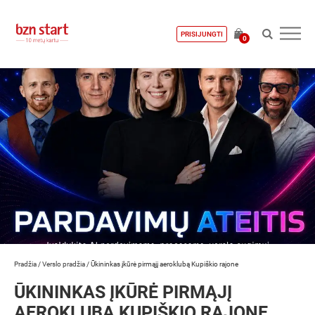
PRISIJUNGTI
0
Pradžia
/
Verslo pradžia
/
Ūkininkas įkūrė pirmąjį aeroklubą Kupiškio rajone
ŪKININKAS ĮKŪRĖ PIRMĄJĮ
AEROKLUBĄ KUPIŠKIO RAJONE