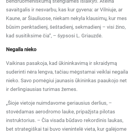
bendruomeniškumą stengiamės išlaikyti. Ateina
savaitgalis ir nesvarbu, kas kur gyvena: ar Vilniuje, ar
Kaune, ar Šiauliuose, niekam nekyla klausimų, kur mes
būsim penktadienį, šeštadienį, sekmadienį – visi žino,
kad susitiksime čia“, – šypsosi L. Griauzdė.
Negaila nieko
Vaikinas pasakoja, kad ūkininkavimą ir skraidymą
suderinti nėra lengva, tačiau mėgstamai veiklai negaila
nieko. Savo pomėgiui jaunasis ūkininkas paaukojo net
ir derlingiausias turimas žemes.
„Šioje vietoje nuimdavome geriausius derlius, –
stovėdamas aerodromo lauke, pripažįsta pilotas
instruktorius. – Čia visada būdavo rekordinis laukas,
bet strategiškai tai buvo vienintelė vieta, kur galėjome