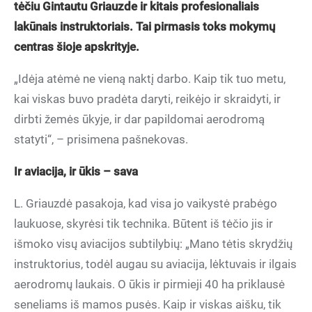
tėčiu Gintautu Griauzde ir kitais profesionaliais
lakūnais instruktoriais. Tai pirmasis toks mokymų
centras šioje apskrityje.
„Idėja atėmė ne vieną naktį darbo. Kaip tik tuo metu,
kai viskas buvo pradėta daryti, reikėjo ir skraidyti, ir
dirbti žemės ūkyje, ir dar papildomai aerodromą
statyti“, – prisimena pašnekovas.
Ir aviacija, ir ūkis – sava
L. Griauzdė pasakoja, kad visa jo vaikystė prabėgo
laukuose, skyrėsi tik technika. Būtent iš tėčio jis ir
išmoko visų aviacijos subtilybių: „Mano tėtis skrydžių
instruktorius, todėl augau su aviacija, lėktuvais ir ilgais
aerodromų laukais. O ūkis ir pirmieji 40 ha priklausė
seneliams iš mamos pusės. Kaip ir viskas aišku, tik