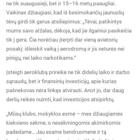
ne tik suaugusieji, bet ir 15–16 metų paaugliai.
Vaikinas džiaugiasi, kad iš besimokančių jaunuolių
tėvų girdi tik gerus atsiliepimus: „Tėvai, patikintys
mums savo atžalas, dėkoja, kad jie ilgainiui pasikeičia
tik į gera. Čia norėčiau įterpti dar vieną aviatorių
posakį: išleiskit vaiką į aerodromą ir jis neturės nei
pinigų, nei laiko narkotikams.“
Įsteigti aeroklubą prireikė ne tik didelių laiko ir darbo
sąnaudų, bet ir finansinių investicijų, apie kurias
pašnekovas nėra linkęs atvirauti. Anot jo, dar daug
derlių reikės nuimti, kad investicijos atsipirktų.
„Mūsų klubo, mokyklos esmė – mes džiaugiamės
kiekvieno sėkme, o nesėkmingomis akimirkomis
padedame… Jau esame bendruomenė ir tą