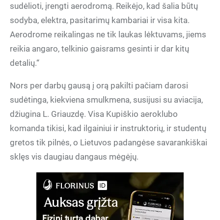
sudėlioti, įrengti aerodromą. Reikėjo, kad šalia būtų
sodyba, elektra, pasitarimų kambariai ir visa kita.
Aerodrome reikalingas ne tik laukas lėktuvams, jiems
reikia angaro, telkinio gaisrams gesinti ir dar kitų
detalių.“
Nors per darbų gausą į orą pakilti pačiam darosi
sudėtinga, kiekviena smulkmena, susijusi su aviacija,
džiugina L. Griauzdę. Visa Kupiškio aeroklubo
komanda tikisi, kad ilgainiui ir instruktorių, ir studentų
gretos tik pilnės, o Lietuvos padangėse savarankiškai
sklęs vis daugiau dangaus mėgėjų.