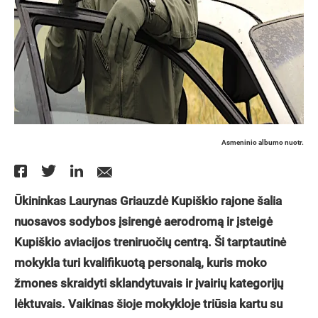
Asmeninio albumo nuotr.
Ūkininkas Laurynas Griauzdė Kupiškio rajone šalia
nuosavos sodybos įsirengė aerodromą ir įsteigė
Kupiškio aviacijos treniruočių centrą. Ši tarptautinė
mokykla turi kvalifikuotą personalą, kuris moko
žmones skraidyti sklandytuvais ir įvairių kategorijų
lėktuvais. Vaikinas šioje mokykloje triūsia kartu su