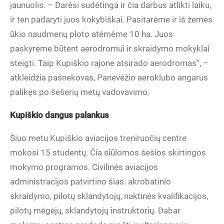
jaunuolis. – Darėsi sudėtinga ir čia darbus atlikti laiku,
ir ten padaryti juos kokybiškai. Pasitarėme ir iš žemės
ūkio naudmenų ploto atėmėme 10 ha. Juos
paskyrėme būtent aerodromui ir skraidymo mokyklai
steigti. Taip Kupiškio rajone atsirado aerodromas“, –
atkleidžia pašnekovas, Panevėžio aeroklubo angarus
palikęs po šešerių metų vadovavimo.
Kupiškio dangus palankus
Šiuo metu Kupiškio aviacijos treniruočių centre
mokosi 15 studentų. Čia siūlomos šešios skirtingos
mokymo programos. Civilinės aviacijos
administracijos patvirtino šias: akrobatinio
skraidymo, pilotų sklandytojų, naktinės kvalifikacijos,
pilotų mėgėjų, sklandytojų instruktorių. Dabar