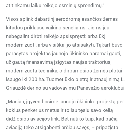
atitinkamu laiku reikėjo esminių sprendimų.“
Visos aplink dabartinį aerodromą esančios žemės
kitados priklausė vaikino seneliams. Jiems jau
nebegalint dirbti reikėjo apsispręsti: arba ūkį
modernizuoti, arba visiškai jo atsisakyti. Tąkart buvo
parašytas projektas jaunojo ūkininko paramai gauti,
už gautą finansavimą įsigytas naujas traktorius,
modernizuota technika, o dirbamosios žemės plotai
išaugo iki 200 ha. Tuomet ūkio plėtrą ir atnaujinimą L.
Griauzdė derino su vadovavimu Panevėžio aeroklubui.
„Maniau, įgyvendinsime jaunojo ūkininko projektą per
kokius penkerius metus ir toliau tęsiu savo kelią
didžiosios aviacijos link. Bet nutiko taip, kad pačią
aviaciją teko atsigabenti arčiau savęs, – pripažįsta