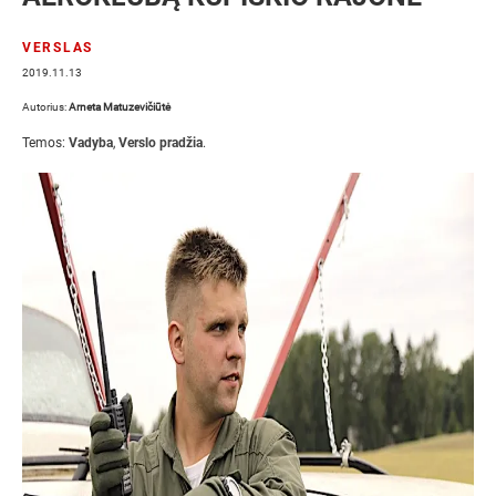
VERSLAS
2019.11.13
Autorius:
Arneta Matuzevičiūtė
Temos:
Vadyba
,
Verslo pradžia
.