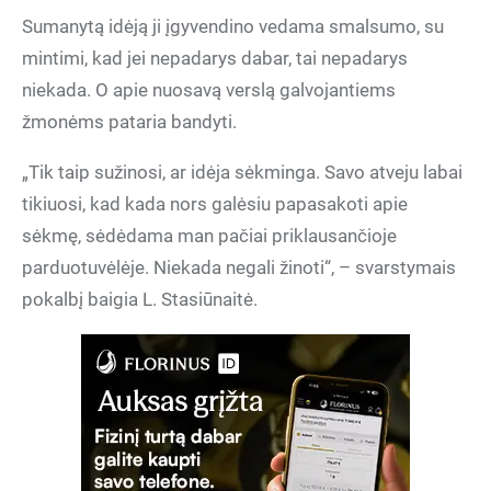
Sumanytą idėją ji įgyvendino vedama smalsumo, su
mintimi, kad jei nepadarys dabar, tai nepadarys
niekada. O apie nuosavą verslą galvojantiems
žmonėms pataria bandyti.
„Tik taip sužinosi, ar idėja sėkminga. Savo atveju labai
tikiuosi, kad kada nors galėsiu papasakoti apie
sėkmę, sėdėdama man pačiai priklausančioje
parduotuvėlėje. Niekada negali žinoti“, – svarstymais
pokalbį baigia L. Stasiūnaitė.