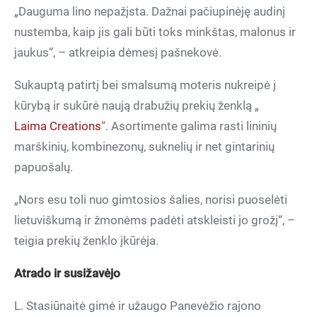
„Dauguma lino nepažįsta. Dažnai pačiupinėję audinį
nustemba, kaip jis gali būti toks minkštas, malonus ir
jaukus“, – atkreipia dėmesį pašnekovė.
Sukauptą patirtį bei smalsumą moteris nukreipė į
kūrybą ir sukūrė naują drabužių prekių ženklą „
Laima Creations
“. Asortimente galima rasti lininių
marškinių, kombinezonų, suknelių ir net gintarinių
papuošalų.
„Nors esu toli nuo gimtosios šalies, norisi puoselėti
lietuviškumą ir žmonėms padėti atskleisti jo grožį“, –
teigia prekių ženklo įkūrėja.
Atrado ir susižavėjo
L. Stasiūnaitė gimė ir užaugo Panevėžio rajono