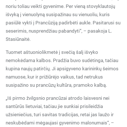
noriu toliau veikti gyvenime. Per vieną stovyklautojų
išvyką į vienuolyną susipažinau su vienuoliu, kuris
pasiūlė vykti į Prancūziją padirbėti aukle. Pasitarusi su
seserimis, nusprendžiau pabandyti“, – pasakoja L.
Stasiūnaitė.
Tuomet aštuoniolikmetė į svečią šalį išvyko
nemokėdama kalbos. Pradžia buvo sudėtinga, tačiau
kupina naujų patirčių. Ji apsigyveno karininkų šeimos
namuose, kur ir prižiūrėjo vaikus, tad netrukus
susipažino su prancūzų kultūra, pramoko kalbą.
„Iš pirmo žvilgsnio prancūzai atrodo laisvesni nei
santūrūs lietuviai, tačiau jie sunkiai prisileidžia
užsieniečius, turi savitas tradicijas, retai jas laužo ir
neskubėdami mėgaujasi gyvenimo malonumais“, –