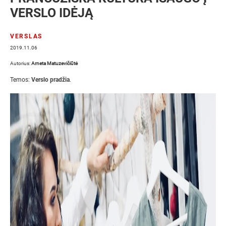
VERSLO IDĖJĄ
VERSLAS
2019.11.06
Autorius:
Arneta Matuzevičiūtė
Temos:
Verslo pradžia
.