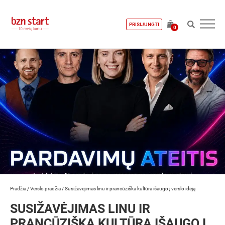
PRISIJUNGTI
0
Pradžia
/
Verslo pradžia
/
Susižavėjimas linu ir prancūziška kultūra išaugo į verslo idėją
SUSIŽAVĖJIMAS LINU IR
PRANCŪZIŠKA KULTŪRA IŠAUGO Į