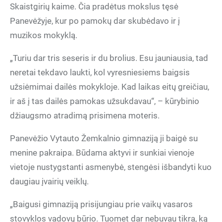
Skaistgirių kaime. Čia pradėtus mokslus tęsė
Panevėžyje, kur po pamokų dar skubėdavo ir į
muzikos mokyklą.
„Turiu dar tris seseris ir du brolius. Esu jauniausia, tad
neretai tekdavo laukti, kol vyresniesiems baigsis
užsiėmimai dailės mokykloje. Kad laikas eitų greičiau,
ir aš į tas dailės pamokas užsukdavau“, – kūrybinio
džiaugsmo atradimą prisimena moteris.
Panevėžio Vytauto Žemkalnio gimnaziją ji baigė su
menine pakraipa. Būdama aktyvi ir sunkiai vienoje
vietoje nustygstanti asmenybė, stengėsi išbandyti kuo
daugiau įvairių veiklų.
„Baigusi gimnaziją prisijungiau prie vaikų vasaros
stovyklos vadovų būrio. Tuomet dar nebuvau tikra, ką