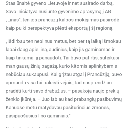
Stasiūnaitė gyveno Lietuvoje ir net susirado darbą.
Savo iniciatyva nusiuntė gyvenimo aprašymą į AB
„Linas“, ten jos prancūzų kalbos mokėjimas pasirodė
kaip puiki perspektyva plėsti eksportą į šį regioną.
„Išdirbau ten nepilnus metus, bet per tą laiką išmokau
labai daug apie liną, audinius, kaip jis gaminamas ir
kaip tinkamai jį panaudoti. Tai buvo patirtis, suteikusi
man gausų žinių bagažą, kurio kitomis aplinkybėmis
nebūčiau sukaupusi. Kai grįžau atgal į Prancūziją, buvo
apmaudu visa tai paleisti vėjais, tad nusprendžiau
pradėti kurti savo drabužius, – pasakoja naujo prekių
ženklo įkūrėja. – Juo labiau kad prabangių pasibuvimų
Kanuose metu matydavau pasiturinčius žmones,
pasipuošusius lino gaminiais.“