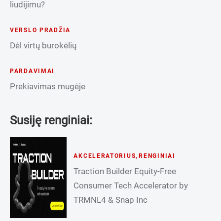
liudijimu?
VERSLO PRADŽIA
Dėl virtų burokėlių
PARDAVIMAI
Prekiavimas mugėje
Susiję renginiai:
AKCELERATORIUS
,
RENGINIAI
Traction Builder Equity-Free
Consumer Tech Accelerator by
TRMNL4 & Snap Inc