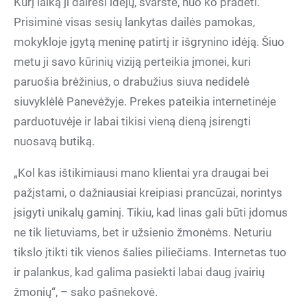
Kurį laiką ji dairėsi idėjų, svarstė, nuo ko pradėti.
Prisiminė visas sesių lankytas dailės pamokas,
mokykloje įgytą meninę patirtį ir išgrynino idėją. Šiuo
metu ji savo kūrinių viziją perteikia įmonei, kuri
paruošia brėžinius, o drabužius siuva nedidelė
siuvyklėlė Panevėžyje. Prekes pateikia internetinėje
parduotuvėje ir labai tikisi vieną dieną įsirengti
nuosavą butiką.
„Kol kas ištikimiausi mano klientai yra draugai bei
pažįstami, o dažniausiai kreipiasi prancūzai, norintys
įsigyti unikalų gaminį. Tikiu, kad linas gali būti įdomus
ne tik lietuviams, bet ir užsienio žmonėms. Neturiu
tikslo įtikti tik vienos šalies piliečiams. Internetas tuo
ir palankus, kad galima pasiekti labai daug įvairių
žmonių“, – sako pašnekovė.