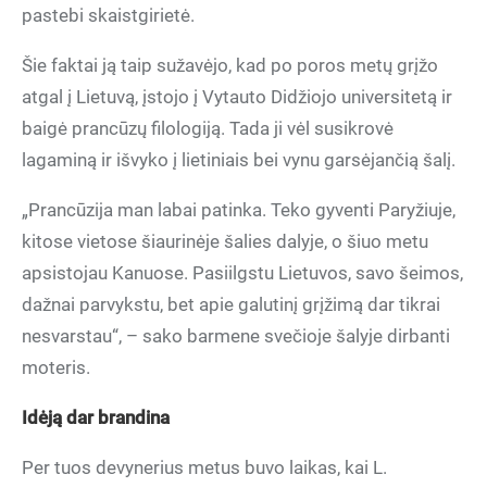
pastebi skaistgirietė.
Šie faktai ją taip sužavėjo, kad po poros metų grįžo
atgal į Lietuvą, įstojo į Vytauto Didžiojo universitetą ir
baigė prancūzų filologiją. Tada ji vėl susikrovė
lagaminą ir išvyko į lietiniais bei vynu garsėjančią šalį.
„Prancūzija man labai patinka. Teko gyventi Paryžiuje,
kitose vietose šiaurinėje šalies dalyje, o šiuo metu
apsistojau Kanuose. Pasiilgstu Lietuvos, savo šeimos,
dažnai parvykstu, bet apie galutinį grįžimą dar tikrai
nesvarstau“, – sako barmene svečioje šalyje dirbanti
moteris.
Idėją dar brandina
Per tuos devynerius metus buvo laikas, kai L.