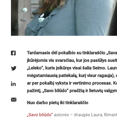
Tardamasis dėl pokalbio su tinklaraščio „Sava
įkūrėjomis vis svarsčiau, kur jos pasiūlys sus
„Leleko“, kuris įsikūręs visai šalia Seimo. Laur
mėgstamiausią patiekalą, kurį visur ragauja), 
ar per pokalbį vyksta ir vertinimo procesas. 
pažintį, „Savo bliūdo“ pradžią ir lietuvių valgy
Nuo darbo pietų iki tinklaraščio
„Savo bliūdo“
autorės – draugės Laura, Rimant