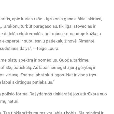
itis, apie kurias rašo. Jų skonis gana aiškiai skiriasi,
„Tarakonų turbūt paragaučiau, tik ilgai stovėčiau ir
same didelės ekstremalės, bet mūsų komandoje kažkaip
ekspertė ir subtilesnių patiekalų žinovė. Rimantė
 sudėtinės dalys“, – teigė Laura.
ame platų spektrą ir pomėgius. Guoda, tarkime,
zotiškų patiekalų. Aš labai nemėgstu jūrų gėrybių ir
s virtuvę. Esame labai skirtingos. Net ir visos trys
labai skirtingus patiekalus.“
poilsio forma. Rašydamos tinklaraštį jos atitrūksta nuo
imų neturi.
Tas tinklaraštis mums yra labiau hobis. Šia mintimi ir