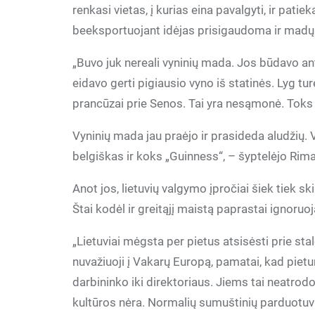
renkasi vietas, į kurias eina pavalgyti, ir pati
beeksportuojant idėjas prisigaudoma ir madų
„Buvo juk nereali vyninių mada. Jos būdavo ant
eidavo gerti pigiausio vyno iš statinės. Lyg turė
prancūzai prie Senos. Tai yra nesąmonė. Toks 
Vyninių mada jau praėjo ir prasideda aludžių. Vi
belgiškas ir koks „Guinness“, – šyptelėjo Rim
Anot jos, lietuvių valgymo įpročiai šiek tiek s
Štai kodėl ir greitąjį maistą paprastai ignoruo
„Lietuviai mėgsta per pietus atsisėsti prie stal
nuvažiuoji į Vakarų Europą, pamatai, kad pie
darbininko iki direktoriaus. Jiems tai neatr
kultūros nėra. Normalių sumuštinių parduotuvi