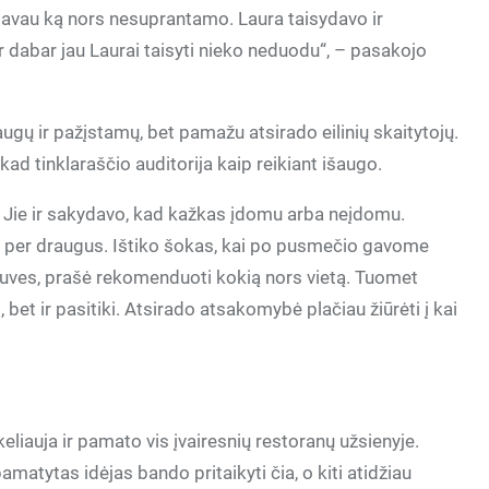
ldavau ką nors nesuprantamo. Laura taisydavo ir
 ir dabar jau Laurai taisyti nieko neduodu“, – pasakojo
ugų ir pažįstamų, bet pamažu atsirado eilinių skaitytojų.
kad tinklaraščio auditorija kaip reikiant išaugo.
ai. Jie ir sakydavo, kad kažkas įdomu arba neįdomu.
rgi per draugus. Ištiko šokas, kai po pusmečio gavome
stuves, prašė rekomenduoti kokią nors vietą. Tuomet
 bet ir pasitiki. Atsirado atsakomybė plačiau žiūrėti į kai
keliauja ir pamato vis įvairesnių restoranų užsienyje.
amatytas idėjas bando pritaikyti čia, o kiti atidžiau