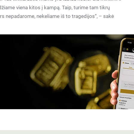
iame viena kitos į kampą. Taip, turime tam tikrų
nors nepadarome, nekeliame iš to tragedijos“, – sakė