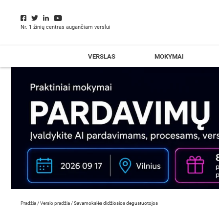
Nr. 1 žinių centras augančiam verslui
VERSLAS
MOKYMAI
Pradžia
/
Verslo pradžia
/
Savamokslės didžiosios degustuotojos