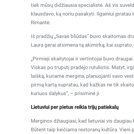
tiek mūsų didžiausia specialistė. Aš vis suve
klausdavo, ką noriu pasakyti. Ilgainiui įpratau
Rimantė.
Iš pradžių „Savas bliūdas“ buvo skaitomas dra
Laura gerai atsimena tą akimirką, kai suprato, 
„Pirmieji skaitytojai ir vertintojai buvo draug
Viskas po truputį pradėjo rutuliotis. Matyt, i
laišką, kuriame mergina, planuojanti savo ve
pirmą kartą supratau, kad kažkas ne tik skaito,
kuriuos dalykus“, – prisiminė ji.
Lietuviui per pietus reikia trijų patiekalų
Merginos džiaugiasi, kad lietuviai vis daugiau 
Būtent taip keičiama restoranų kultūra. Vieni p