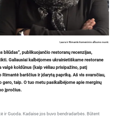
Laura ir Rimantė Asmeninio albumo nuotr.
s bliūdas“, publikuojančio restoranų recenzijas,
itikti. Galiausiai kalbėjomes ukrainietiškame restorane
a valgė koldūnus (kaip vėliau prisipažino, patį
o Rimantė barščius ir įdarytą papriką. Aš vis svarsčiau,
Ko gero, taip. O tuo metu pasikalbėjome apie merginų
mo įpročius.
ė ir Guoda. Kadaise jos buvo bendradarbės. Būtent