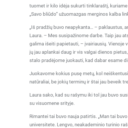
tuomet ir kilo idėja sukurti tinklaraštį, kuriam
„Savo bliūdo“ užuomazgas merginos kalba lin
„Iš pradžių buvo neapykanta… – paklaustus, ar 
Laura. – Mes susipažinome darbe. Taip jau atsit
galima išeiti papietauti, – įvairiausių. Vienoje
jų jau aplankai daug ir vis valgai dienos piet
stalo pradėjome juokauti, kad dabar esame d
Juokavome kokius pusę metų, kol neiškentusi v
natūraliai, be jokių terminų ir štai jau beveik tre
Laura sako, kad su rašymu iki tol jau buvo susi
su visuomene srityje.
Rimantei tai buvo nauja patirtis. „Man tai buvo
universitete. Lengvo, neakademinio turinio raš