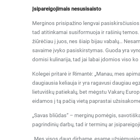
Įsipareigojimais nesusisaisto
Merginos prisipažino lengvai pasiskirsčiusios sr
tad atitinkamai susiformuoja ir rašinių temos. 
žiūrėčiau į juos, nes šiaip bijau vabalų… Ne
savaime įvyko pasiskirstymas. Guoda yra vyno 
domisi kulinarija, tad jai labai įdomios viso ko
Kolegei pritarė ir Rimantė: „Manau, mes apim
daugiausia keliauja ir yra ragavusi daugiau eg
lietuviškų patiekalų, bet mėgstu Vakarų Europo
eidamos į tą pačią vietą paprastai užsisakome 
„Savas bliūdas“ – merginų pomėgis, savotiška 
pagrindinių darbų, tad ir terminų ar įsipareigoj
„Mes visos daug dirbame, esame užsiėmusios. 