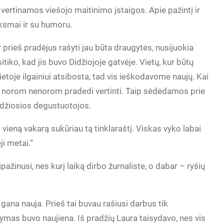
e vertinamos viešojo maitinimo įstaigos. Apie pažintį ir
ksmai ir su humoru.
prieš pradėjus rašyti jau būta draugytės, nusijuokia
iko, kad jis buvo Didžiojoje gatvėje. Vietų, kur būtų
 vietoje ilgainiui atsibosta, tad vis ieškodavome naujų. Kai
us, norom nenorom pradedi vertinti. Taip sėdėdamos prie
idžiosios degustuotojos.
ieną vakarą sukūriau tą tinklaraštį. Viskas vyko labai
ji metai.“
pažinusi, nes kurį laiką dirbo žurnaliste, o dabar – ryšių
 gana nauja. Prieš tai buvau rašiusi darbus tik
ymas buvo naujiena. Iš pradžių Laura taisydavo, nes vis