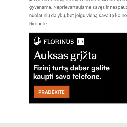
gyvename. Neprievartaujame savęs ir nespaudž
nuolatinių dalykų, bet jeigu vieną savaitę ko 
Rimantė.