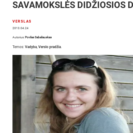
SAVAMOKSLĖS DIDŽIOSIOS
VERSLAS
2013.04.24
Autorius:
Povilas Sabaliauskas
Temos:
Vadyba
,
Verslo pradžia
.