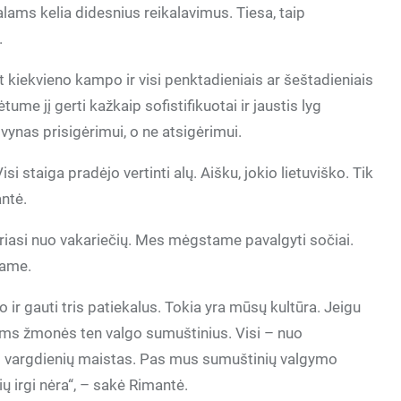
ekalams kelia didesnius reikalavimus. Tiesa, taip
.
 kiekvieno kampo ir visi penktadieniais ar šeštadieniais
tume jį gerti kažkaip sofistifikuotai ir jaustis lyg
vynas prisigėrimui, o ne atsigėrimui.
si staiga pradėjo vertinti alų. Aišku, jokio lietuviško. Tik
antė.
kiriasi nuo vakariečių. Mes mėgstame pavalgyti sočiai.
jame.
o ir gauti tris patiekalus. Tokia yra mūsų kultūra. Jeigu
tums žmonės ten valgo sumuštinius. Visi – nuo
odo vargdienių maistas. Pas mus sumuštinių valgymo
ų irgi nėra“, – sakė Rimantė.