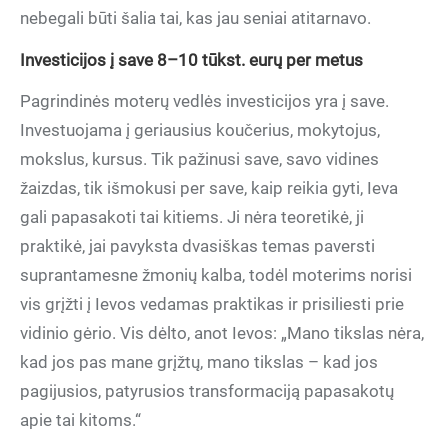
nebegali būti šalia tai, kas jau seniai atitarnavo.
I
nvesticijos į save 8–10 tūkst. eurų per metus
Pagrindinės moterų vedlės investicijos yra į save.
Investuojama į geriausius koučerius, mokytojus,
mokslus, kursus. Tik pažinusi save, savo vidines
žaizdas, tik išmokusi per save, kaip reikia gyti, Ieva
gali papasakoti tai kitiems. Ji nėra teoretikė, ji
praktikė, jai pavyksta dvasiškas temas paversti
suprantamesne žmonių kalba, todėl moterims norisi
vis grįžti į Ievos vedamas praktikas ir prisiliesti prie
vidinio gėrio. Vis dėlto, anot Ievos: „Mano tikslas nėra,
kad jos pas mane grįžtų, mano tikslas – kad jos
pagijusios, patyrusios transformaciją papasakotų
apie tai kitoms.“