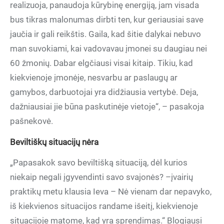
realizuoja, panaudoja kūrybinę energiją, jam visada
bus tikras malonumas dirbti ten, kur geriausiai save
jaučia ir gali reikštis. Gaila, kad šitie dalykai nebuvo
man suvokiami, kai vadovavau įmonei su daugiau nei
60 žmonių. Dabar elgčiausi visai kitaip. Tikiu, kad
kiekvienoje įmonėje, nesvarbu ar paslaugų ar
gamybos, darbuotojai yra didžiausia vertybė. Deja,
dažniausiai jie būna paskutinėje vietoje“, – pasakoja
pašnekovė.
Beviltiškų situacijų nėra
„Papasakok savo beviltišką situaciją, dėl kurios
niekaip negali įgyvendinti savo svajonės? –įvairių
praktikų metu klausia Ieva – Nė vienam dar nepavyko,
iš kiekvienos situacijos randame išeitį, kiekvienoje
situacijoje matome, kad yra sprendimas.“ Blogiausi