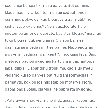
scenarijai kuriasi tik mūsų galvoje. Bet esminis
klausimas ir yra, kurį turime sau užduoti prieš
esminius pokyčius: kas blogiausia gali nutikti, jei
sieksi savo svajonės? „Neįsivaizduojate, kaip
nustemba žmonės, supratę, kad „tas blogas“ nėra jau
toks blogas. Juk nenumirsi. O visos baimės
dažniausiai ir veda į mirties baimę. Na, o jeigu jau
išgyvensi, vadinasi, gali keisti“, – juokiasi Ieva. Šiuo
metu jos pačios svajonės kartu yra ir paprastos, ir
labai gilios: „Dabar turiu troškimą, kad šiuo metu
vedamo kurso dalyvės patirtų transformacijas ir
pamatytų, kokios jos nuostabios moterys. Nors,
dabar pagalvojau, čia visai ne paprasta svajonė…“
„Pats gyvenimas yra mano didžiausias įkvėpimas.
Jaučiu didžiausią dėkingumą, kad galiu patirti jame