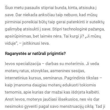
Šiuo metu pasaulis stipriai bunda, kinta, atsisuka į
save. Dar niekada anksčiau taip nebuvo, kad mūsų
pirminiai poreikiai būtų taip gerai patenkinti ir suteiktų
galimybę atsisukti į save. Stipri technologinė pažanga,
apsirūpinimas, bet laimės nėra. Tai kurgi ji? „Ji mūsų
viduje“, – įsitikinusi Ieva.
Raganystės ar natūrali prigimtis?
Ievos specializacija – darbas su moterimis. Ji veda
moterų ratus, stovyklas, asmenines sesijas,
internetinius kursus, seminarus. Pagrindinis tikslas –
kaip įmanoma daugiau moterų edukuoti tokiomis
temomis, apie kurias dar mažai kas išdrįsta kalbėti.
Anot Ievos, moterys jaučiasi išsekusios, nes vis dar
nesimoko gyventi pagal savo menstruacijų ciklą. Tad ji