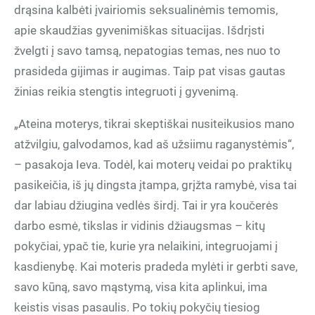
drąsina kalbėti įvairiomis seksualinėmis temomis,
apie skaudžias gyvenimiškas situacijas. Išdrįsti
žvelgti į savo tamsą, nepatogias temas, nes nuo to
prasideda gijimas ir augimas. Taip pat visas gautas
žinias reikia stengtis integruoti į gyvenimą.
„Ateina moterys, tikrai skeptiškai nusiteikusios mano
atžvilgiu, galvodamos, kad aš užsiimu raganystėmis“,
– pasakoja Ieva. Todėl, kai moterų veidai po praktikų
pasikeičia, iš jų dingsta įtampa, grįžta ramybė, visa tai
dar labiau džiugina vedlės širdį. Tai ir yra koučerės
darbo esmė, tikslas ir vidinis džiaugsmas – kitų
pokyčiai, ypač tie, kurie yra nelaikini, integruojami į
kasdienybę. Kai moteris pradeda mylėti ir gerbti save,
savo kūną, savo mąstymą, visa kita aplinkui, ima
keistis visas pasaulis. Po tokių pokyčių tiesiog