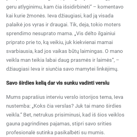
geru atlyginimu, kam čia išsidirbinėti“ – komentavo
kai kurie žmonės. Ieva džiaugiasi, kad ją visada
palaikė jos vyras ir draugai. Tik, deja, tokio moters
sprendimo nesuprato mama. „Vis dėlto ilgainiui
priprato prie to, ką veikiu, juk kiekvienai mamai
svarbiausia, kad jos vaikas būtų laimingas. O mano
veikla man teikia labai daug prasmės ir laimės“, –
džiaugiasi Ieva ir siunčia savo mamytei linkėjimų.
Savo širdies kelią dar vis sunku vadinti verslu
Mums paprašius interviu verslo istorijos tema, Ieva
nustemba: „Koks čia verslas? Juk tai mano širdies
veikla.“ Bet, netrukus prisiminusi, kad iš šios veiklos
gauna pagrindines pajamas, stipri savo srities
profesionalė sutinka pasikalbėti su mumis.