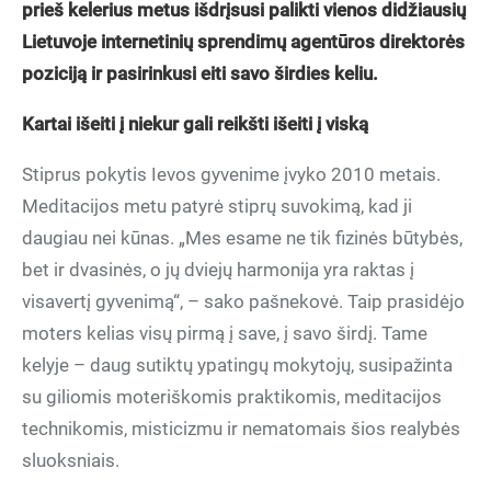
prieš kelerius metus išdrįsusi palikti vienos didžiausių
Lietuvoje internetinių sprendimų agentūros direktorės
poziciją ir pasirinkusi eiti savo širdies keliu.
Kartai išeiti į niekur gali reikšti išeiti į viską
Stiprus pokytis Ievos gyvenime įvyko 2010 metais.
Meditacijos metu patyrė stiprų suvokimą, kad ji
daugiau nei kūnas. „Mes esame ne tik fizinės būtybės,
bet ir dvasinės, o jų dviejų harmonija yra raktas į
visavertį gyvenimą“, – sako pašnekovė. Taip prasidėjo
moters kelias visų pirmą į save, į savo širdį. Tame
kelyje – daug sutiktų ypatingų mokytojų, susipažinta
su giliomis moteriškomis praktikomis, meditacijos
technikomis, misticizmu ir nematomais šios realybės
sluoksniais.