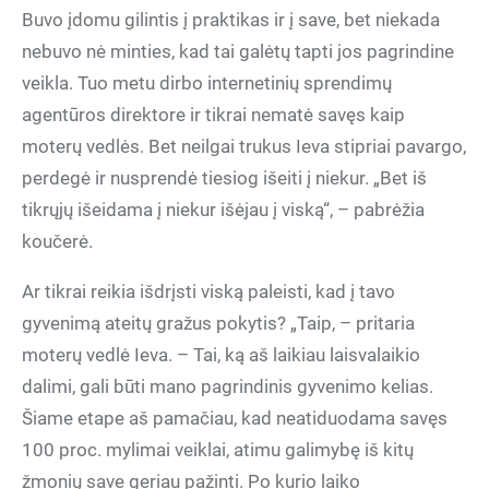
Buvo įdomu gilintis į praktikas ir į save, bet niekada
nebuvo nė minties, kad tai galėtų tapti jos pagrindine
veikla. Tuo metu dirbo internetinių sprendimų
agentūros direktore ir tikrai nematė savęs kaip
moterų vedlės. Bet neilgai trukus Ieva stipriai pavargo,
perdegė ir nusprendė tiesiog išeiti į niekur. „Bet iš
tikrųjų išeidama į niekur išėjau į viską“, – pabrėžia
koučerė.
Ar tikrai reikia išdrįsti viską paleisti, kad į tavo
gyvenimą ateitų gražus pokytis? „Taip, – pritaria
moterų vedlė Ieva. – Tai, ką aš laikiau laisvalaikio
dalimi, gali būti mano pagrindinis gyvenimo kelias.
Šiame etape aš pamačiau, kad neatiduodama savęs
100 proc. mylimai veiklai, atimu galimybę iš kitų
žmonių save geriau pažinti. Po kurio laiko