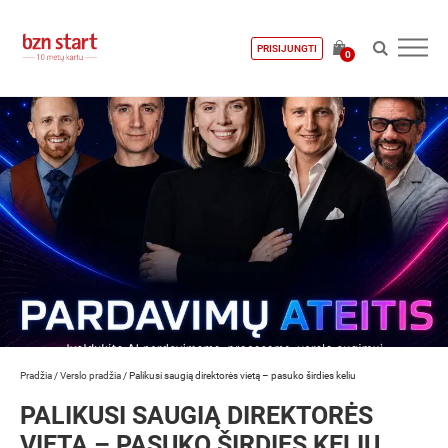
PRISIJUNGTI
0
Pradžia
/
Verslo pradžia
/
Palikusi saugią direktorės vietą – pasuko širdies keliu
PALIKUSI SAUGIĄ DIREKTORĖS
VIETĄ – PASUKO ŠIRDIES KELIU