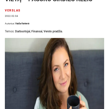
VERSLAS
2022.02.04
Autorius:
Vaida Kerienė
Temos:
Darbuotojai
,
Finansai
,
Verslo pradžia
.