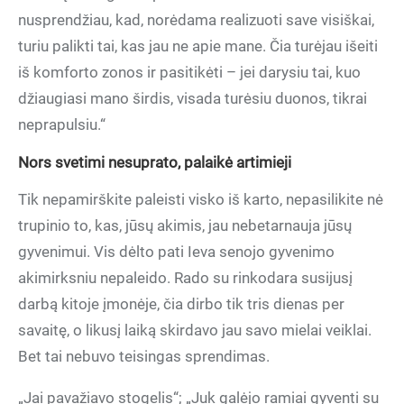
nusprendžiau, kad, norėdama realizuoti save visiškai,
turiu palikti tai, kas jau ne apie mane. Čia turėjau išeiti
iš komforto zonos ir pasitikėti – jei darysiu tai, kuo
džiaugiasi mano širdis, visada turėsiu duonos, tikrai
neprapulsiu.“
Nors svetimi nesuprato, palaikė artimieji
Tik nepamirškite paleisti visko iš karto, nepasilikite nė
trupinio to, kas, jūsų akimis, jau nebetarnauja jūsų
gyvenimui. Vis dėlto pati Ieva senojo gyvenimo
akimirksniu nepaleido. Rado su rinkodara susijusį
darbą kitoje įmonėje, čia dirbo tik tris dienas per
savaitę, o likusį laiką skirdavo jau savo mielai veiklai.
Bet tai nebuvo teisingas sprendimas.
„Jai pavažiavo stogelis“; „Juk galėjo ramiai gyventi su