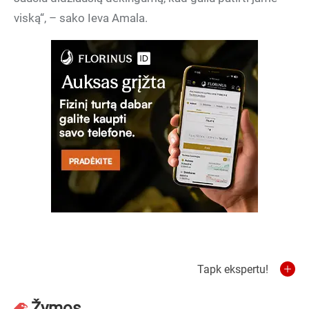
viską“, – sako Ieva Amala.
Tapk ekspertu!
Žymos