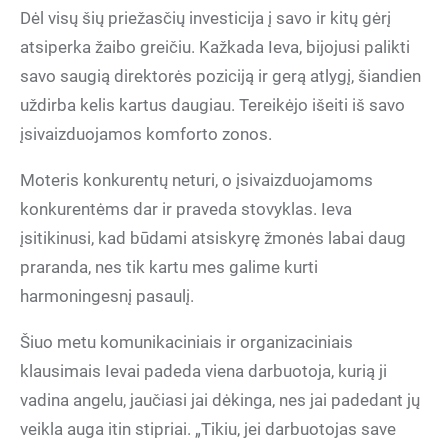
Dėl visų šių priežasčių investicija į savo ir kitų gėrį
atsiperka žaibo greičiu. Kažkada Ieva, bijojusi palikti
savo saugią direktorės poziciją ir gerą atlygį, šiandien
uždirba kelis kartus daugiau. Tereikėjo išeiti iš savo
įsivaizduojamos komforto zonos.
Moteris konkurentų neturi, o įsivaizduojamoms
konkurentėms dar ir praveda stovyklas. Ieva
įsitikinusi, kad būdami atsiskyrę žmonės labai daug
praranda, nes tik kartu mes galime kurti
harmoningesnį pasaulį.
Šiuo metu komunikaciniais ir organizaciniais
klausimais Ievai padeda viena darbuotoja, kurią ji
vadina angelu, jaučiasi jai dėkinga, nes jai padedant jų
veikla auga itin stipriai. „Tikiu, jei darbuotojas save