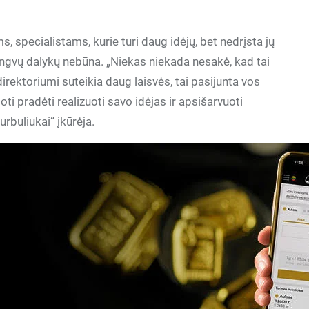
, specialistams, kurie turi daug idėjų, bet nedrįsta jų
lengvų dalykų nebūna. „Niekas niekada nesakė, kad tai
irektoriumi suteikia daug laisvės, tai pasijunta vos
oti pradėti realizuoti savo idėjas ir apsišarvuoti
rbuliukai“ įkūrėja.