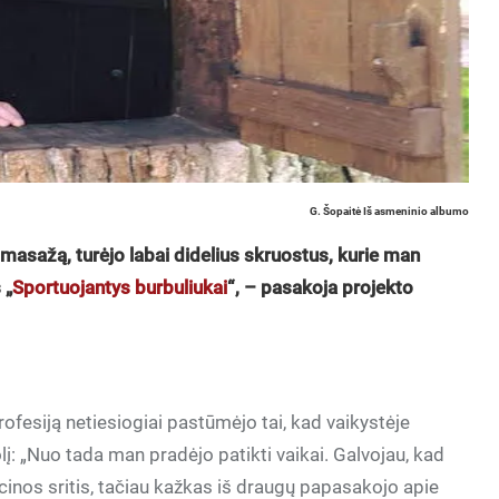
G. Šopaitė Iš asmeninio albumo
au masažą, turėjo labai didelius skruostus, kurie man
 „
Sportuojantys burbuliukai
“, – pasakoja projekto
rofesiją netiesiogiai pastūmėjo tai, kad vaikystėje
į: „Nuo tada man pradėjo patikti vaikai. Galvojau, kad
icinos sritis, tačiau kažkas iš draugų papasakojo apie