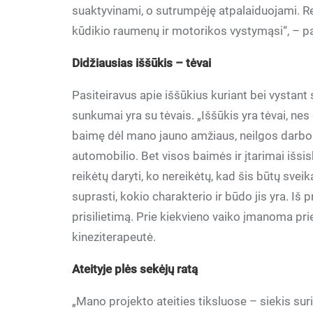
suaktyvinami, o sutrumpėję atpalaiduojami. R
kūdikio raumenų ir motorikos vystymąsi“, – pa
Didžiausias iššūkis – tėvai
Pasiteiravus apie iššūkius kuriant bei vystant
sunkumai yra su tėvais. „Iššūkis yra tėvai, n
baimę dėl mano jauno amžiaus, neilgos darbo pa
automobilio. Bet visos baimės ir įtarimai išsis
reikėtų daryti, ko nereikėtų, kad šis būtų sve
suprasti, kokio charakterio ir būdo jis yra. Iš
prisilietimą. Prie kiekvieno vaiko įmanoma prieiti
kineziterapeutė.
Ateityje plės sekėjų ratą
„Mano projekto ateities tiksluose – siekis surin