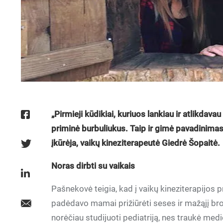
„Pirmieji kūdikiai, kuriuos lankiau ir atlikdav
priminė burbuliukus. Taip ir gimė pavadinimas
įkūrėja, vaikų kineziterapeutė Giedrė Šopaitė.
Noras dirbti su vaikais
Pašnekovė teigia, kad į vaikų kineziterapijos p
padėdavo mamai prižiūrėti seses ir mažąjį brol
norėčiau studijuoti pediatriją, nes traukė med