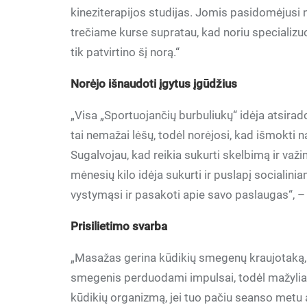
kineziterapijos studijas. Jomis pasidomėjusi n
trečiame kurse supratau, kad noriu specializuo
tik patvirtino šį norą.“
Norėjo išnaudoti įgytus įgūdžius
„Visa „Sportuojančių burbuliukų“ idėja atsirad
tai nemažai lėšų, todėl norėjosi, kad išmokti n
Sugalvojau, kad reikia sukurti skelbimą ir važ
mėnesių kilo idėja sukurti ir puslapį socialinia
vystymąsi ir pasakoti apie savo paslaugas“, – 
Prisilietimo svarba
„Masažas gerina kūdikių smegenų kraujotaką, o 
smegenis perduodami impulsai, todėl mažyliai 
kūdikių organizmą, jei tuo pačiu seanso metu