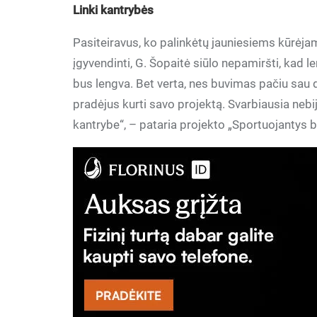
Linki kantrybės
Pasiteiravus, ko palinkėtų jauniesiems kūrėjams
įgyvendinti, G. Šopaitė siūlo nepamiršti, kad 
bus lengva. Bet verta, nes buvimas pačiu sau d
pradėjus kurti savo projektą. Svarbiausia nebij
kantrybe“, – pataria projekto „Sportuojantys bu