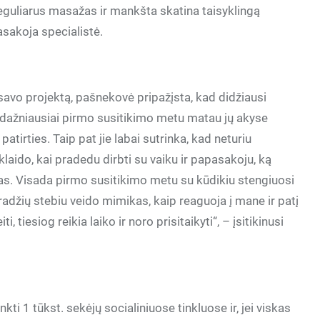
eguliarus masažas ir mankšta skatina taisyklingą
sakoja specialistė.
 savo projektą, pašnekovė pripažįsta, kad didžiausi
es dažniausiai pirmo susitikimo metu matau jų akyse
tirties. Taip pat jie labai sutrinka, kad neturiu
klaido, kai pradedu dirbti su vaiku ir papasakoju, ką
ikas. Visada pirmo susitikimo metu su kūdikiu stengiuosi
 pradžių stebiu veido mimikas, kaip reaguoja į mane ir patį
, tiesiog reikia laiko ir noro prisitaikyti“, – įsitikinusi
kti 1 tūkst. sekėjų socialiniuose tinkluose ir, jei viskas