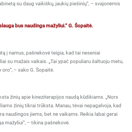
kabinetą su daug vaikiškų, jaukių piešinių“, – svajonėmis
paslauga bus naudinga mažyliui.“ G. Šopaitė.
utą į namus, pašnekovė teigia, kad tai neseniai
eliai su mažais vaikais. „Tai ypač populiaru šaltuoju metu,
to oro“, – sako G. Šopaitė.
ksta žinių apie kineziterapijos naudą kūdikiams. „Nors
liams žinių tikrai trūksta. Manau, tėvai nepagalvoja, kad
a naudingos jiems, bet ne vaikams. Reikia labai gerai
a mažyliui“, – tikina pašnekovė.