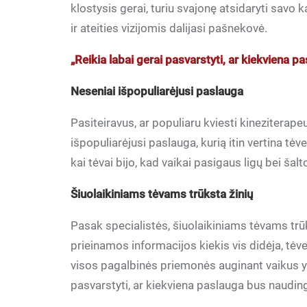
klostysis gerai, turiu svajonę atsidaryti savo 
ir ateities vizijomis dalijasi pašnekovė.
„Reikia labai gerai pasvarstyti, ar kiekviena 
Neseniai išpopuliarėjusi paslauga
Pasiteiravus, ar populiaru kviesti kineziterape
išpopuliarėjusi paslauga, kurią itin vertina tėv
kai tėvai bijo, kad vaikai pasigaus ligų bei šal
Šiuolaikiniams tėvams trūksta žinių
Pasak specialistės, šiuolaikiniams tėvams trū
prieinamos informacijos kiekis vis didėja, tėve
visos pagalbinės priemonės auginant vaikus yr
pasvarstyti, ar kiekviena paslauga bus nauding