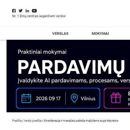
Nr. 1 žinių centras augančiam verslui
VERSLAS
MOKYMAI
Pradžia
/
Verslo pradžia
/
Kineziterapija ir masažais padeda mažyliams augti stipriems