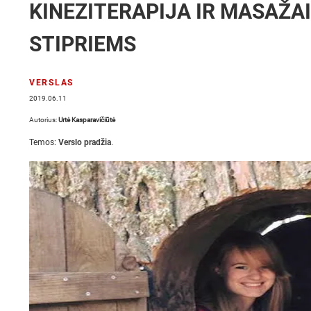
KINEZITERAPIJA IR MASAŽA
STIPRIEMS
VERSLAS
2019.06.11
Autorius:
Urtė Kasparavičiūtė
Temos:
Verslo pradžia
.