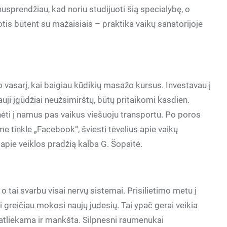
usprendžiau, kad noriu studijuoti šią specialybę, o
tis būtent su mažaisiais – praktika vaikų sanatorijoje
o vasarį, kai baigiau kūdikių masažo kursus. Investavau į
auji įgūdžiai neužsimirštų, būtų pritaikomi kasdien.
inėti į namus pas vaikus viešuoju transportu. Po poros
me tinkle „Facebook“, šviesti tėvelius apie vaikų
apie veiklos pradžią kalba G. Šopaitė.
tai svarbu visai nervų sistemai. Prisilietimo metu į
greičiau mokosi naujų judesių. Tai ypač gerai veikia
 atliekama ir mankšta. Silpnesni raumenukai