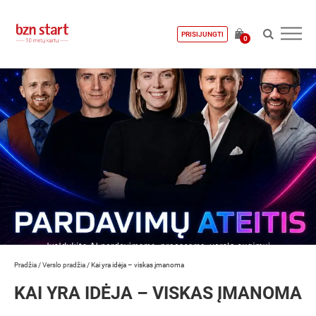
PRISIJUNGTI
0
Pradžia
/
Verslo pradžia
/
Kai yra idėja – viskas įmanoma
KAI YRA IDĖJA – VISKAS ĮMANOMA