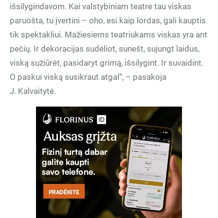
išsilygindavom. Kai valstybiniam teatre tau viskas
paruošta, tu įvertini – oho, esi kaip lordas, gali kauptis
tik spektakliui. Mažiesiems teatriukams viskas yra ant
pečių. Ir dekoracijas sudėliot, sunešt, sujungt laidus,
viską sužiūrėt, pasidaryt grimą, išsilygint. Ir suvaidint.
O paskui viską susikraut atgal“, – pasakoja
J. Kalvaitytė.