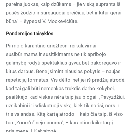
pareina juokas, kaip dzūkams – jie viską supranta iš
pusės žodžio ir sureaguoja greičiau, bet ir kitur gerai
būna“ – šypsosi V. Mockevičiūtė.
Pandemijos taisyklės
Pirmojo karantino griežtesni reikalavimai
susibūrimams ir susitikimams ne tik apribojo
galimybę rodyti spektaklius gyvai, bet pakoregavo ir
kitus darbus. Bene įsimintiniausias pokytis – naujas
repeticijų formatas. Vis dėlto, net jei iš pradžių atrodė,
kad tai gali būti nemenkas trukdis darbo kokybei,
paaiškėjo, kad viskas nėra taip jau blogai. „Pavyzdžiui,
užsikabini ir išdiskutuoji viską, kiek tik norisi, nors ir
tris valandas. Kitą kartą atrodo – kaip čia taip, iš viso
tuo „Zoom’u“ neįmanoma“, – karantino laikotarpį
prisimena J. Kalvaitytė.