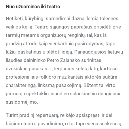
Nuo užuominos iki teatro
Netikėti, kūrybingi sprendimai dažnai lemia tolesnės
veiklos kelią. Teatro sąjungos paprašius prisidėti prie
tarmių metams organizuotų renginių, tai, kas iš
pradžių atrodė kaip vienkartinis pasirodymas, tapo
lūžiu, paskatinusiu plėtoti idėją. Panaudojusios lietuvių
liaudies dainininko Petro Zalansko surinktas
dzūkiškas pasakas ir įterpusios keletą kitų, kartu su
profesionaliais folkloro muzikantais aktorės sukūrė
charakteringą, linksmą pasakojimą. Būtent tai virto
pirmuoju spektakliu, šiandien sulaukiančiu daugiausia
susidomėjimo.
Turint pradinį repertuarą, reikėjo apsispręsti ir dėl
būsimo teatro pavadinimo, o tai tapo viena sunkesnių