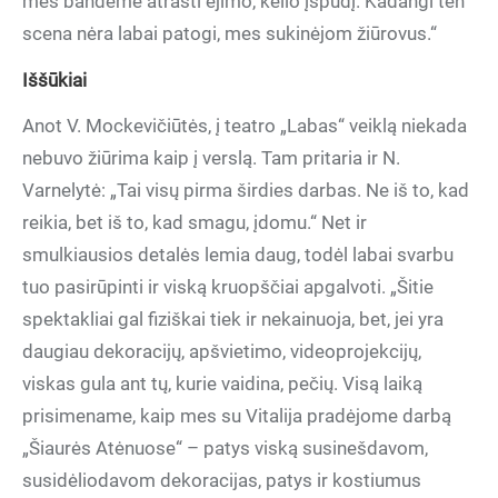
mes bandėme atrasti ėjimo, kelio įspūdį. Kadangi ten
scena nėra labai patogi, mes sukinėjom žiūrovus.“
Iššūkiai
Anot V. Mockevičiūtės, į teatro „Labas“ veiklą niekada
nebuvo žiūrima kaip į verslą. Tam pritaria ir N.
Varnelytė: „Tai visų pirma širdies darbas. Ne iš to, kad
reikia, bet iš to, kad smagu, įdomu.“ Net ir
smulkiausios detalės lemia daug, todėl labai svarbu
tuo pasirūpinti ir viską kruopščiai apgalvoti. „Šitie
spektakliai gal fiziškai tiek ir nekainuoja, bet, jei yra
daugiau dekoracijų, apšvietimo, videoprojekcijų,
viskas gula ant tų, kurie vaidina, pečių. Visą laiką
prisimename, kaip mes su Vitalija pradėjome darbą
„Šiaurės Atėnuose“ – patys viską susinešdavom,
susidėliodavom dekoracijas, patys ir kostiumus