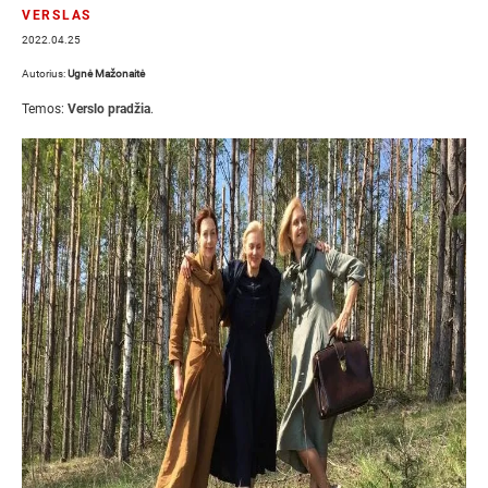
VERSLAS
2022.04.25
Autorius:
Ugnė Mažonaitė
Temos:
Verslo pradžia
.