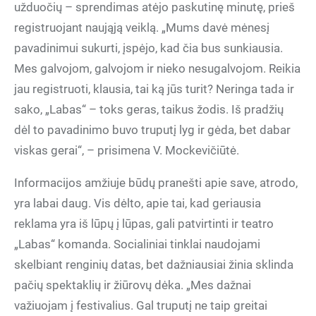
užduočių – sprendimas atėjo paskutinę minutę, prieš
registruojant naująją veiklą. „Mums davė mėnesį
pavadinimui sukurti, įspėjo, kad čia bus sunkiausia.
Mes galvojom, galvojom ir nieko nesugalvojom. Reikia
jau registruoti, klausia, tai ką jūs turit? Neringa tada ir
sako, „Labas“ – toks geras, taikus žodis. Iš pradžių
dėl to pavadinimo buvo truputį lyg ir gėda, bet dabar
viskas gerai“, – prisimena V. Mockevičiūtė.
Informacijos amžiuje būdų pranešti apie save, atrodo,
yra labai daug. Vis dėlto, apie tai, kad geriausia
reklama yra iš lūpų į lūpas, gali patvirtinti ir teatro
„Labas“ komanda. Socialiniai tinklai naudojami
skelbiant renginių datas, bet dažniausiai žinia sklinda
pačių spektaklių ir žiūrovų dėka. „Mes dažnai
važiuojam į festivalius. Gal truputį ne taip greitai