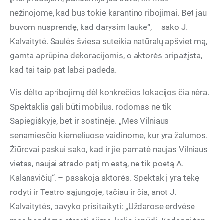
nežinojome, kad bus tokie karantino ribojimai. Bet jau
buvom nusprendę, kad darysim lauke“, – sako J.
Kalvaitytė. Saulės šviesa suteikia natūralų apšvietimą,
gamta aprūpina dekoracijomis, o aktorės pripažįsta,
kad tai taip pat labai padeda.
Vis dėlto apribojimų dėl konkrečios lokacijos čia nėra.
Spektaklis gali būti mobilus, rodomas ne tik
Sapiegiškyje, bet ir sostinėje. „Mes Vilniaus
senamiesčio kiemeliuose vaidinome, kur yra žalumos.
Žiūrovai paskui sako, kad ir jie pamatė naujas Vilniaus
vietas, naujai atrado patį miestą, ne tik poetą A.
Kalanavičių“, – pasakoja aktorės. Spektaklį yra tekę
rodyti ir Teatro sąjungoje, tačiau ir čia, anot J.
Kalvaitytės, pavyko prisitaikyti: „Uždarose erdvėse