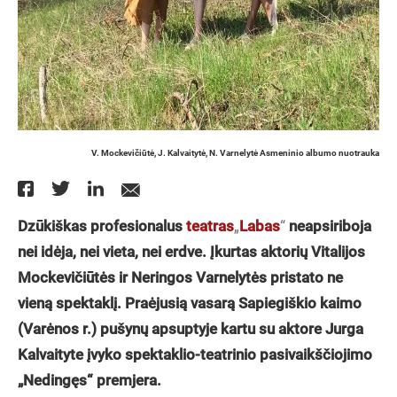
V. Mockevičiūtė, J. Kalvaitytė, N. Varnelytė Asmeninio albumo nuotrauka
Dzūkiškas profesionalus
teatras
„
Labas
“
neapsiriboja
nei idėja, nei vieta, nei erdve. Įkurtas aktorių Vitalijos
Mockevičiūtės ir Neringos Varnelytės pristato ne
vieną spektaklį. Praėjusią vasarą Sapiegiškio kaimo
(Varėnos r.) pušynų apsuptyje kartu su aktore Jurga
Kalvaityte įvyko spektaklio-teatrinio pasivaikščiojimo
„
Nedingęs
“
premjera.