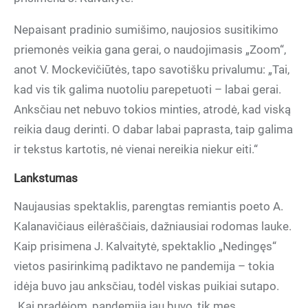
Nepaisant pradinio sumišimo, naujosios susitikimo
priemonės veikia gana gerai, o naudojimasis „Zoom“,
anot V. Mockevičiūtės, tapo savotišku privalumu: „Tai,
kad vis tik galima nuotoliu parepetuoti – labai gerai.
Anksčiau net nebuvo tokios minties, atrodė, kad viską
reikia daug derinti. O dabar labai paprasta, taip galima
ir tekstus kartotis, nė vienai nereikia niekur eiti.“
Lankstumas
Naujausias spektaklis, parengtas remiantis poeto A.
Kalanavičiaus eilėraščiais, dažniausiai rodomas lauke.
Kaip prisimena J. Kalvaitytė, spektaklio „Nedingęs“
vietos pasirinkimą padiktavo ne pandemija – tokia
idėja buvo jau anksčiau, todėl viskas puikiai sutapo.
„Kai pradėjom, pandemija jau buvo, tik mes