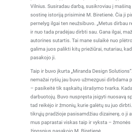
Vilnius. Susiradau darbą, susikroviau į mašiną v
sostinę istoriją prisiminė M. Biretienė. Čia ji
pernelyg ilgai ten neužsibuvo. „Metus dirbau
ir nuo tada pradėjau dirbti sau. Gana ilgai, m
autorines sutartis. Tai mane sulaikė nuo plėtros
galima juos palikti kitų priežiūrai, nutariau, k
pasakojo ji.
Taip ir buvo įkurta „Miranda Design Solutions“. 
nemažai ryšių jau buvo užmezgusi dirbdama paga
– pasikeitė tik sąskaitų išrašymo tvarka. Kadan
darbuotojų. Buvo nuspręsta įsigyti nuosavą spa
tad reikėjo ir žmonių, kurie galėtų su juo dirbt
tikrųjų pradžioje pasisamdžiau dizainerę, o ji 
mus paprastai viskas taip ir vyksta – žmonės 
žingsnius pasakojo M. Biretienė.