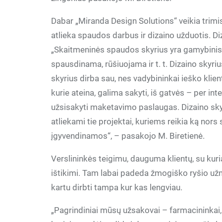
Dabar „Miranda Design Solutions“ veikia trimis
atlieka spaudos darbus ir dizaino užduotis. Di
„Skaitmeninės spaudos skyrius yra gamybinis,
spausdinama, rūšiuojama ir t. t. Dizaino skyr
skyrius dirba sau, nes vadybininkai ieško klient
kurie ateina, galima sakyti, iš gatvės – per int
užsisakyti maketavimo paslaugas. Dizaino skyr
atliekami tie projektai, kuriems reikia ką nors 
įgyvendinamos“, – pasakojo M. Biretienė.
Verslininkės teigimu, dauguma klientų, su kuriai
ištikimi. Tam labai padeda žmogiško ryšio užm
kartu dirbti tampa kur kas lengviau.
„Pagrindiniai mūsų užsakovai – farmacininkai,