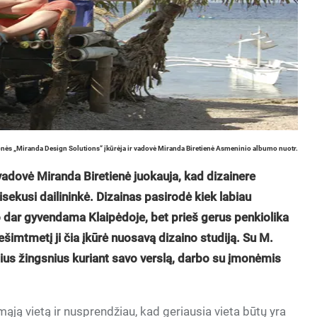
nės „Miranda Design Solutions“ įkūrėja ir vadovė Miranda Biretienė Asmeninio albumo nuotr.
vadovė Miranda Biretienė juokauja, kad dizainere
isekusi dailininkė. Dizainas pasirodė kiek labiau
ėjo dar gyvendama Klaipėdoje, bet prieš gerus penkiolika
ešimtmetį ji čia įkūrė nuosavą dizaino studiją. Su M.
ius žingsnius kuriant savo verslą, darbo su įmonėmis
mąją vietą ir nusprendžiau, kad geriausia vieta būtų yra