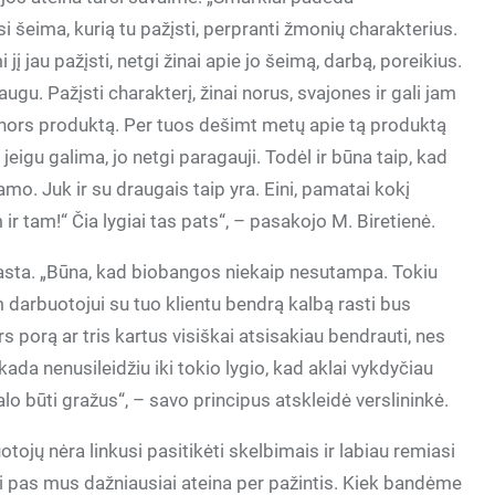
si šeima, kurią tu pažįsti, perpranti žmonių charakterius.
jau pažįsti, netgi žinai apie jo šeimą, darbą, poreikius.
augu. Pažįsti charakterį, žinai norus, svajones ir gali jam
į nors produktą. Per tuos dešimt metų apie tą produktą
, jeigu galima, jo netgi paragauji. Todėl ir būna taip, kad
o. Juk ir su draugais taip yra. Eini, pamatai kokį
m ir tam!“ Čia lygiai tas pats“, – pasakojo M. Biretienė.
asta. „Būna, kad biobangos niekaip nesutampa. Tokiu
 darbuotojui su tuo klientu bendrą kalbą rasti bus
s porą ar tris kartus visiškai atsisakiau bendrauti, nes
kada nenusileidžiu iki tokio lygio, kad aklai vykdyčiau
o būti gražus“, – savo principus atskleidė verslininkė.
ojų nėra linkusi pasitikėti skelbimais ir labiau remiasi
pas mus dažniausiai ateina per pažintis. Kiek bandėme