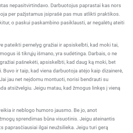
antas nepasitvirtindavo. Darbuotojus paprastai kas nors
toja per pažįstamus įsiprašė pas mus atlikti praktikos.
kitur, o paskui paskambino pasiklausti, ar negalėtų ateiti
pateikti pernelyg gražiai ir apsiskelbti, kad moki tai,
 žmogus iš tikrųjų išmano, yra sudėtinga. Darbais, o ne
i gražiai pašnekėti, apsiskelbti, kad daug ką moki, bet
 Buvo ir taip, kad viena darbuotoja atėjo kaip dizainerė,
 Jai jau net neįdomu montuoti, norisi bendrauti su
ada atsižvelgiu. Jeigu matau, kad žmogus linkęs į vieną
 reikia ir neblogo humoro jausmo. Be jo, anot
nt žmogų sprendimas būna visuotinis. Jeigu ateinantis
 paprasčiausiai ilgai neužsilieka. Jeigu turi gerą