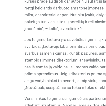
kuriais pradėjau dirbti dar autorinių sutarčių lai
Netgi keičiantis darbuotojams tose įmonėse j
mūsų charakteriai ar pan. Nutinka įvairių dalykų
pakeitęs turi visai kitokių poreikių ir reikalavi
įmonėmis“, – kalbėjo verslininkė.
Jos teigimu, Lietuva yra savotiškas giminių k
svarbios. „Lietuvoje labai priimtinas principa
svarbus asmeniškumas. Kur tik pažiūrėsi, asme
stambios įmonės direktoriumi ar savininku, ta
nes iš esmės ją valdo ne jis. Įmones valdo par
priima sprendimus. Jeigu direktorius priima sp
Jeigu vadybininkai to nenori, jie taip viską ap
„Nuvažiuok, susipažinsi su tokiu ir tokiu direkt
Verslininkės teigimu, su ilgamečiais partneria
atliekant užsakymus. Neretai jiems skirtos id