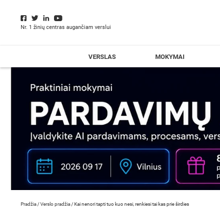
Nr. 1 žinių centras augančiam verslui
VERSLAS
MOKYMAI
Pradžia
/
Verslo pradžia
/
Kai nenori tapti tuo kuo nesi, renkiesi tai kas prie širdies