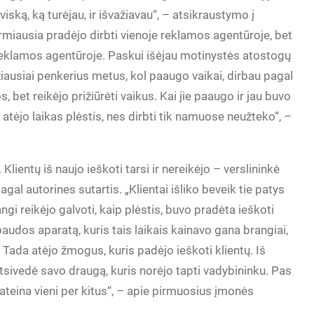
iską, ką turėjau, ir išvažiavau“, – atsikraustymo į
 pirmiausia pradėjo dirbti vienoje reklamos agentūroje, bet
 reklamos agentūroje. Paskui išėjau motinystės atostogų
ažiausiai penkerius metus, kol paaugo vaikai, dirbau pagal
, bet reikėjo prižiūrėti vaikus. Kai jie paaugo ir jau buvo
ad atėjo laikas plėstis, nes dirbti tik namuose neužteko“, –
Klientų iš naujo ieškoti tarsi ir nereikėjo – verslininkė
l autorines sutartis. „Klientai išliko beveik tie patys
gi reikėjo galvoti, kaip plėstis, buvo pradėta ieškoti
udos aparatą, kuris tais laikais kainavo gana brangiai,
i. Tada atėjo žmogus, kuris padėjo ieškoti klientų. Iš
atsivedė savo draugą, kuris norėjo tapti vadybininku. Pas
ateina vieni per kitus“, – apie pirmuosius įmonės