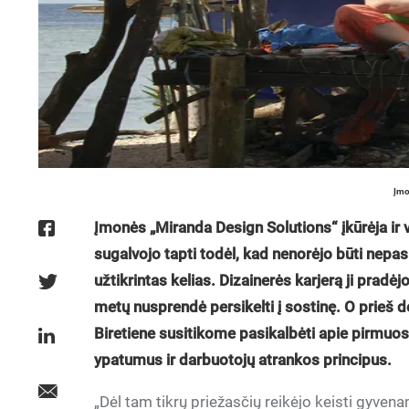
Įmo
Įmonės „Miranda Design Solutions“ įkūrėja ir 
sugalvojo tapti todėl, kad nenorėjo būti nepas
užtikrintas kelias. Dizainerės karjerą ji prad
metų nusprendė persikelti į sostinę. O prieš d
Biretiene susitikome pasikalbėti apie pirmuos
ypatumus ir darbuotojų atrankos principus.
„Dėl tam tikrų priežasčių reikėjo keisti gyvena