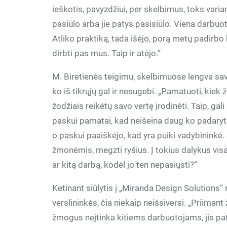
ieškotis, pavyzdžiui, per skelbimus, toks vari
pasiūlo arba jie patys pasisiūlo. Viena darbuo
Atliko praktiką, tada išėjo, porą metų padirbo 
dirbti pas mus. Taip ir atėjo.“
M. Biretienės teigimu, skelbimuose lengva save 
ko iš tikrųjų gal ir nesugebi. „Pamatuoti, kiek
žodžiais reikėtų savo vertę įrodinėti. Taip, gal
paskui pamatai, kad neišeina daug ko padaryti.
o paskui paaiškėjo, kad yra puiki vadybininkė.
žmonėmis, megzti ryšius. Į tokius dalykus vis
ar kitą darbą, kodėl jo ten nepasiųsti?“
Ketinant siūlytis į „Miranda Design Solutions“
verslininkės, čia niekaip neišsiversi. „Priima
žmogus neįtinka kitiems darbuotojams, jis pats