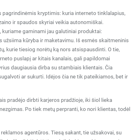
 pagrindinėmis kryptimis: kuria interneto tinklalapius,
zaino ir spaudos skyriai veikia autonomiškai.
 kuriame gaminami jau galutiniai produktai:
ius užsiima kūryba ir maketavimu. Iš esmės skaitmeninis
ų, kurie tiesiog norėtų ką nors atsispausdinti. O tie,
erneto puslapį ar kitais kanalais, gali papildomai
ius daugiausia dirba su stambiais klientais. Čia
sugalvoti ar sukurti. Idėjos čia ne tik pateikiamos, bet ir
s pradėjo dirbti karjeros pradžioje, iki šiol lieka
ezgimas. Po tiek metų perpranti, ko nori klientas, todėl
 reklamos agentūros. Tiesą sakant, tie užsakovai, su