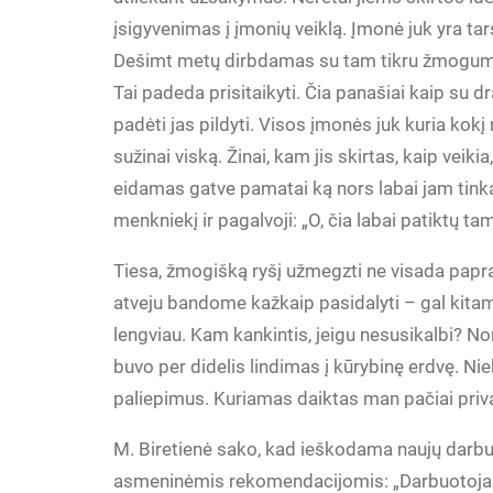
įsigyvenimas į įmonių veiklą. Įmonė juk yra tar
Dešimt metų dirbdamas su tam tikru žmogumi jį 
Tai padeda prisitaikyti. Čia panašiai kaip su dr
padėti jas pildyti. Visos įmonės juk kuria kok
sužinai viską. Žinai, kam jis skirtas, kaip veikia
eidamas gatve pamatai ką nors labai jam tinkam
menkniekį ir pagalvoji: „O, čia labai patiktų ta
Tiesa, žmogišką ryšį užmegzti ne visada papr
atveju bandome kažkaip pasidalyti – gal kitam
lengviau. Kam kankintis, jeigu nesusikalbi? Nor
buvo per didelis lindimas į kūrybinę erdvę. Nie
paliepimus. Kuriamas daiktas man pačiai prival
M. Biretienė sako, kad ieškodama naujų darbuot
asmeninėmis rekomendacijomis: „Darbuotojai 