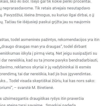
kais, liko iki šiol. Išėjo gal tik kokie penki procentai.
ų neprarasdavome. Tik retais atvejais nesutapdavo
. Pavyzdžiui, išeina žmogus, su kuriuo ilgai dirbai, o jį
mų. Tačiau tie išėjusieji paskui grįžta jau su naujomis
raštas, todėl asmeninės pažintys, rekomendacijos yra itin
s „draugo draugas man yra draugas“, todėl dirbant
niškumas iškyla į pirmą vietą. Net jeigu susipažįsti su
i dar nereiškia, kad su ta įmone pavyks bendradarbiauti,
davimo, reklamos skyriai ir jų vadybininkai iš esmės
rendimą, tai dar nereiškia, kad jis bus įgyvendintas.
suks… Todėl visada skeptiškai žiūriu, kai kas nors sako:
oriumi“, – svarstė M. Biretienė.
is užsimezgantis draugiškas ryšys itin praverčia
ėjos ateina tarsi savaime. „Smarkiai padeda