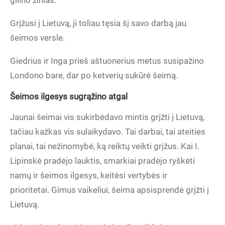
gilino žinias.
Grįžusi į Lietuvą, ji toliau tęsia šį savo darbą jau
šeimos versle.
Giedrius ir Inga prieš aštuonerius metus susipažino
Londono bare, dar po ketverių sukūrė šeimą.
Šeimos ilgesys sugrąžino atgal
Jaunai šeimai vis sukirbėdavo mintis grįžti į Lietuvą,
tačiau kažkas vis sulaikydavo. Tai darbai, tai ateities
planai, tai nežinomybė, ką reiktų veikti grįžus. Kai I.
Lipinskė pradėjo lauktis, smarkiai pradėjo ryškėti
namų ir šeimos ilgesys, keitėsi vertybės ir
prioritetai. Gimus vaikeliui, šeima apsisprendė grįžti į
Lietuvą.