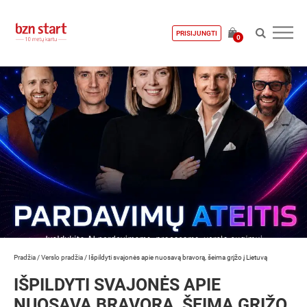
PRISIJUNGTI
0
Pradžia
/
Verslo pradžia
/
Išpildyti svajonės apie nuosavą bravorą, šeima grįžo į Lietuvą
IŠPILDYTI SVAJONĖS APIE
NUOSAVĄ BRAVORĄ, ŠEIMA GRĮŽO