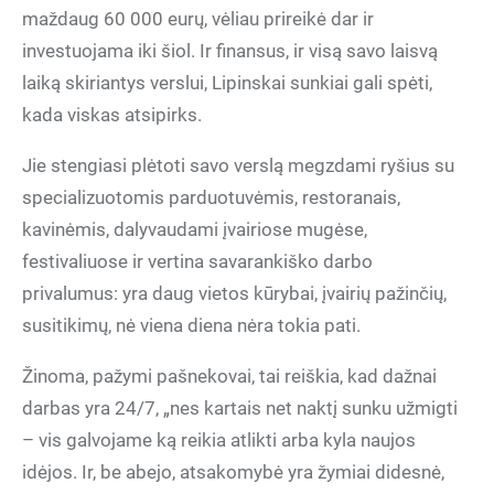
maždaug 60 000 eurų, vėliau prireikė dar ir
investuojama iki šiol. Ir finansus, ir visą savo laisvą
laiką skiriantys verslui, Lipinskai sunkiai gali spėti,
kada viskas atsipirks.
Jie stengiasi plėtoti savo verslą megzdami ryšius su
specializuotomis parduotuvėmis, restoranais,
kavinėmis, dalyvaudami įvairiose mugėse,
festivaliuose ir vertina savarankiško darbo
privalumus: yra daug vietos kūrybai, įvairių pažinčių,
susitikimų, nė viena diena nėra tokia pati.
Žinoma, pažymi pašnekovai, tai reiškia, kad dažnai
darbas yra 24/7, „nes kartais net naktį sunku užmigti
– vis galvojame ką reikia atlikti arba kyla naujos
idėjos. Ir, be abejo, atsakomybė yra žymiai didesnė,