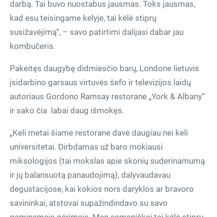
darbą. Tai buvo nuostabus jausmas. Toks jausmas,
kad esu teisingame kelyje, tai kėlė stiprų
susižavėjimą“, – savo patirtimi dalijasi dabar jau
kombučeris.
Pakeitęs daugybę didmiesčio barų, Londone lietuvis
įsidarbino garsaus virtuvės šefo ir televizijos laidų
autoriaus Gordono Ramsay restorane „York & Albany“
ir sako čia labai daug išmokęs.
„Keli metai šiame restorane davė daugiau nei keli
universitetai. Dirbdamas už baro mokiausi
miksologijos (tai mokslas apie skonių suderinamumą
ir jų balansuotą panaudojimą), dalyvaudavau
degustacijose, kai kokios nors daryklos ar bravoro
savininkai, atstovai supažindindavo su savo