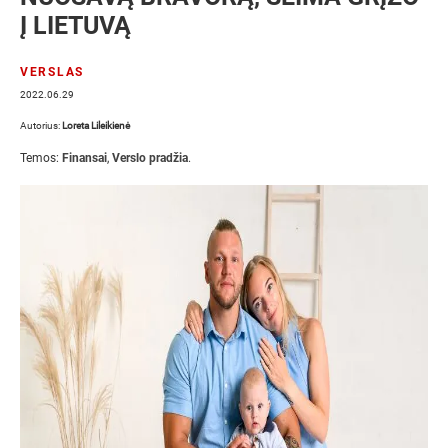
Į LIETUVĄ
VERSLAS
2022.06.29
Autorius:
Loreta Lileikienė
Temos:
Finansai
,
Verslo pradžia
.