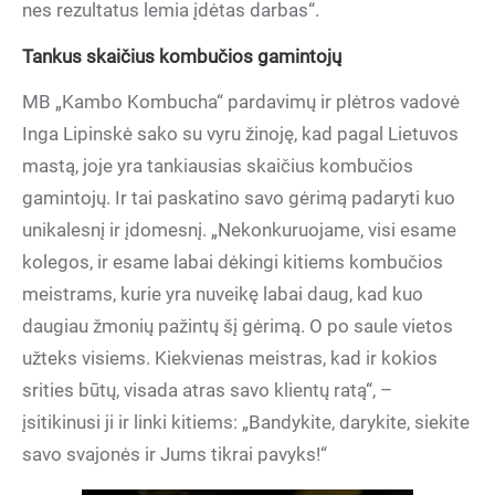
nes rezultatus lemia įdėtas darbas“.
Tankus skaičius kombučios gamintojų
MB „Kambo Kombucha“ pardavimų ir plėtros vadovė
Inga Lipinskė sako su vyru žinoję, kad pagal Lietuvos
mastą, joje yra tankiausias skaičius kombučios
gamintojų. Ir tai paskatino savo gėrimą padaryti kuo
unikalesnį ir įdomesnį. „Nekonkuruojame, visi esame
kolegos, ir esame labai dėkingi kitiems kombučios
meistrams, kurie yra nuveikę labai daug, kad kuo
daugiau žmonių pažintų šį gėrimą. O po saule vietos
užteks visiems. Kiekvienas meistras, kad ir kokios
srities būtų, visada atras savo klientų ratą“, –
įsitikinusi ji ir linki kitiems: „Bandykite, darykite, siekite
savo svajonės ir Jums tikrai pavyks!“