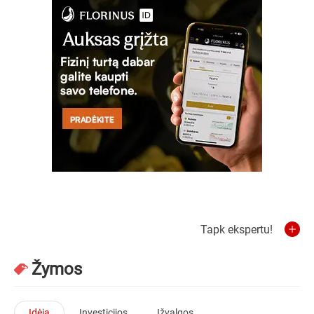
Tapk ekspertu!
Žymos
Idėja
Investicijos
Įžvalgos