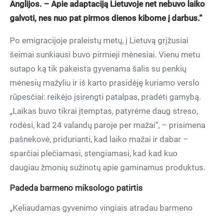
Anglijos. – Apie adaptaciją Lietuvoje net nebuvo laiko
galvoti, nes nuo pat pirmos dienos kibome į darbus.“
Po emigracijoje praleistų metų, į Lietuvą grįžusiai
šeimai sunkiausi buvo pirmieji mėnesiai. Vienu metu
sutapo ką tik pakeista gyvenama šalis su penkių
mėnesių mažyliu ir iš karto prasidėję kuriamo verslo
rūpesčiai: reikėjo įsirengti patalpas, pradėti gamybą.
„Laikas buvo tikrai įtemptas, patyrėme daug streso,
rodėsi, kad 24 valandų paroje per mažai“, – prisimena
pašnekovė, pridurianti, kad laiko mažai ir dabar –
sparčiai plečiamasi, stengiamasi, kad kad kuo
daugiau žmonių sužinotų apie gaminamus produktus.
Padeda barmeno miksologo patirtis
„Keliaudamas gyvenimo vingiais atradau barmeno