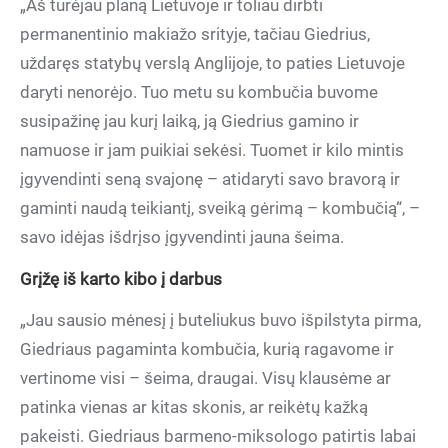
„Aš turėjau planą Lietuvoje ir toliau dirbti
permanentinio makiažo srityje, tačiau Giedrius,
uždaręs statybų verslą Anglijoje, to paties Lietuvoje
daryti nenorėjo. Tuo metu su kombučia buvome
susipažinę jau kurį laiką, ją Giedrius gamino ir
namuose ir jam puikiai sekėsi. Tuomet ir kilo mintis
įgyvendinti seną svajonę – atidaryti savo bravorą ir
gaminti naudą teikiantį, sveiką gėrimą – kombučią“, –
savo idėjas išdrįso įgyvendinti jauna šeima.
Grįžę iš karto kibo į darbus
„Jau sausio mėnesį į buteliukus buvo išpilstyta pirma,
Giedriaus pagaminta kombučia, kurią ragavome ir
vertinome visi – šeima, draugai. Visų klausėme ar
patinka vienas ar kitas skonis, ar reikėtų kažką
pakeisti. Giedriaus barmeno-miksologo patirtis labai