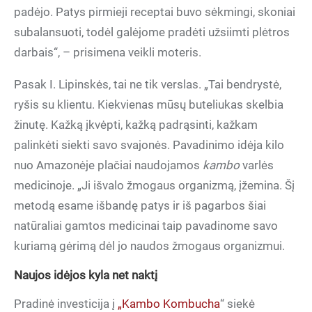
padėjo. Patys pirmieji receptai buvo sėkmingi, skoniai
subalansuoti, todėl galėjome pradėti užsiimti plėtros
darbais“, – prisimena veikli moteris.
Pasak I. Lipinskės, tai ne tik verslas. „Tai bendrystė,
ryšis su klientu. Kiekvienas mūsų buteliukas skelbia
žinutę. Kažką įkvėpti, kažką padrąsinti, kažkam
palinkėti siekti savo svajonės. Pavadinimo idėja kilo
nuo Amazonėje plačiai naudojamos
kambo
varlės
medicinoje. „Ji išvalo žmogaus organizmą, įžemina. Šį
metodą esame išbandę patys ir iš pagarbos šiai
natūraliai gamtos medicinai taip pavadinome savo
kuriamą gėrimą dėl jo naudos žmogaus organizmui.
Naujos idėjos kyla net naktį
Pradinė investicija į
„Kambo Kombucha
“ siekė