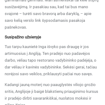
gaminamais gėrimais. Man asmeniškai tai kėlė stiprų
susižavėjimą. Ir pasakiau sau, kad tai bus mano
svajonė – turėti savo bravorą arba daryklą, – apie
savo kelią verslo link šypsodamasis pasakoja
pašnekovas.
Susipažino užsienyje
Tuo tarpu kaunietė Inga išvyko pas draugę ir jos
artimuosius į Angliją. Ten pradėjo nuo padavėjos
darbo, vėliau tapo restorano vadybininko padėjėja, o
dar vėliau ir kavinės vadybininke. Sekėsi gerai, tačiau
norėjosi savo veiklos, priklausyti pačiai nuo savęs.
Kadangi jauną moterį nuo paauglystės viliojo grožio
sritis, Anglijoje ji baigė blakstienų priauginimo kursus
ir pradėjo dirbti savarankiškai, nuolatos mokėsi ir