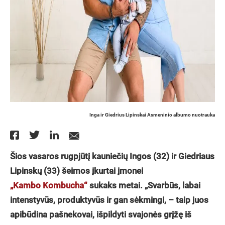
Inga ir Giedrius Lipinskai Asmeninio albumo nuotrauka
Šios vasaros rugpjūtį kauniečių Ingos (32) ir Giedriaus
Lipinskų (33) šeimos įkurtai įmonei
„Kambo Kombucha“
sukaks metai. „Svarbūs, labai
intenstyvūs, produktyvūs ir gan sėkmingi, – taip juos
apibūdina pašnekovai, išpildyti svajonės grįžę iš