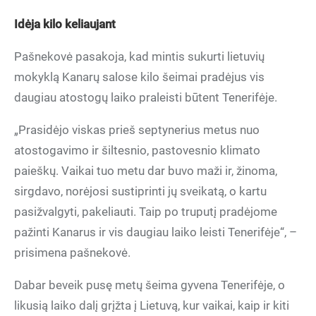
Idėja kilo keliaujant
Pašnekovė pasakoja, kad mintis sukurti lietuvių
mokyklą Kanarų salose kilo šeimai pradėjus vis
daugiau atostogų laiko praleisti būtent Tenerifėje.
„Prasidėjo viskas prieš septynerius metus nuo
atostogavimo ir šiltesnio, pastovesnio klimato
paieškų. Vaikai tuo metu dar buvo maži ir, žinoma,
sirgdavo, norėjosi sustiprinti jų sveikatą, o kartu
pasižvalgyti, pakeliauti. Taip po truputį pradėjome
pažinti Kanarus ir vis daugiau laiko leisti Tenerifėje“, –
prisimena pašnekovė.
Dabar beveik pusę metų šeima gyvena Tenerifėje, o
likusią laiko dalį grįžta į Lietuvą, kur vaikai, kaip ir kiti