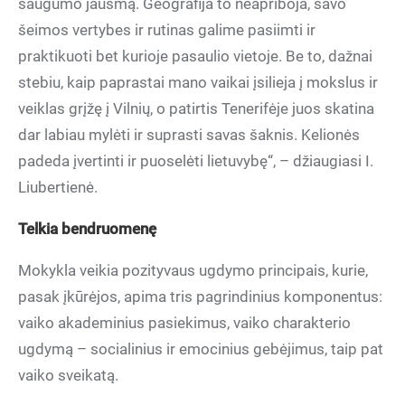
saugumo jausmą. Geografija to neapriboja, savo
šeimos vertybes ir rutinas galime pasiimti ir
praktikuoti bet kurioje pasaulio vietoje. Be to, dažnai
stebiu, kaip paprastai mano vaikai įsilieja į mokslus ir
veiklas grįžę į Vilnių, o patirtis Tenerifėje juos skatina
dar labiau mylėti ir suprasti savas šaknis. Kelionės
padeda įvertinti ir puoselėti lietuvybę“, – džiaugiasi I.
Liubertienė.
Telkia bendruomenę
Mokykla veikia pozityvaus ugdymo principais, kurie,
pasak įkūrėjos, apima tris pagrindinius komponentus:
vaiko akademinius pasiekimus, vaiko charakterio
ugdymą – socialinius ir emocinius gebėjimus, taip pat
vaiko sveikatą.