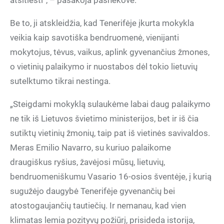
atsitiesti“, – pasakoja pašnekovė.
Be to, ji atskleidžia, kad Tenerifėje įkurta mokykla
veikia kaip savotiška bendruomenė, vienijanti
mokytojus, tėvus, vaikus, aplink gyvenančius žmones,
o vietinių palaikymo ir nuostabos dėl tokio lietuvių
sutelktumo tikrai nestinga.
„Steigdami mokyklą sulaukėme labai daug palaikymo
ne tik iš Lietuvos švietimo ministerijos, bet ir iš čia
sutiktų vietinių žmonių, taip pat iš vietinės savivaldos.
Meras Emilio Navarro, su kuriuo palaikome
draugiškus ryšius, žavėjosi mūsų, lietuvių,
bendruomeniškumu Vasario 16-osios šventėje, į kurią
sugužėjo daugybė Tenerifėje gyvenančių bei
atostogaujančių tautiečių. Ir nemanau, kad vien
klimatas lemia pozityvų požiūrį, prisideda istorija,