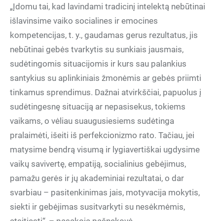
„Įdomu tai, kad lavindami tradicinį intelektą nebūtinai
išlavinsime vaiko socialines ir emocines
kompetencijas, t. y., gaudamas gerus rezultatus, jis
nebūtinai gebės tvarkytis su sunkiais jausmais,
sudėtingomis situacijomis ir kurs sau palankius
santykius su aplinkiniais žmonėmis ar gebės priimti
tinkamus sprendimus. Dažnai atvirkščiai, papuolus į
sudėtingesnę situaciją ar nepasisekus, tokiems
vaikams, o vėliau suaugusiesiems sudėtinga
pralaimėti, išeiti iš perfekcionizmo rato. Tačiau, jei
matysime bendrą visumą ir lygiavertiškai ugdysime
vaikų savivertę, empatiją, socialinius gebėjimus,
pamažu gerės ir jų akademiniai rezultatai, o dar
svarbiau – pasitenkinimas jais, motyvacija mokytis,
siekti ir gebėjimas susitvarkyti su nesėkmėmis,