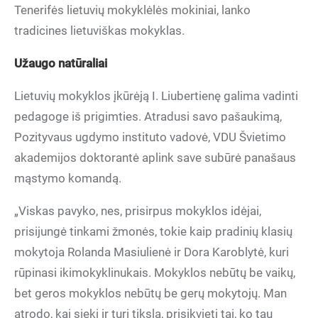
Tenerifės lietuvių mokyklėlės mokiniai, lanko
tradicines lietuviškas mokyklas.
Užaugo natūraliai
Lietuvių mokyklos įkūrėją I. Liubertienę galima vadinti
pedagoge iš prigimties. Atradusi savo pašaukimą,
Pozityvaus ugdymo instituto vadovė, VDU Švietimo
akademijos doktorantė aplink save subūrė panašaus
mąstymo komandą.
„Viskas pavyko, nes, prisirpus mokyklos idėjai,
prisijungė tinkami žmonės, tokie kaip pradinių klasių
mokytoja Rolanda Masiulienė ir Dora Karoblytė, kuri
rūpinasi ikimokyklinukais. Mokyklos nebūtų be vaikų,
bet geros mokyklos nebūtų be gerų mokytojų. Man
atrodo, kai sieki ir turi tikslą, prisikvieti tai, ko tau