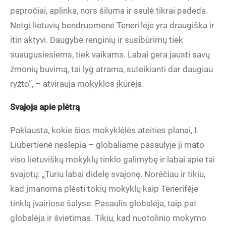
papročiai, aplinka, nors šiluma ir saulė tikrai padeda.
Netgi lietuvių bendruomenė Tenerifėje yra draugiška ir
itin aktyvi. Daugybė renginių ir susibūrimų tiek
suaugusiesiems, tiek vaikams. Labai gera jausti savų
žmonių buvimą, tai lyg atrama, suteikianti dar daugiau
ryžto“, – atvirauja mokyklos įkūrėja.
Svajoja apie plėtrą
Paklausta, kokie šios mokyklėlės ateities planai, I.
Liubertienė neslepia – globaliame pasaulyje ji mato
viso lietuviškų mokyklų tinklo galimybę ir labai apie tai
svajotų: „Turiu labai didelę svajonę. Norėčiau ir tikiu,
kad įmanoma plėsti tokių mokyklų kaip Tenerifėje
tinklą įvairiose šalyse. Pasaulis globalėja, taip pat
globalėja ir švietimas. Tikiu, kad nuotolinio mokymo