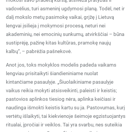
mokosi savo pradėtą kursą, atsiveža pratybas ir
vadovėlius, turi asmeninį ugdymosi planą. Todėl, net ir
dalį mokslo metų pasimokę vaikai, grįžę į Lietuvą
lengvai įsilieja į mokymosi procesą, neturi nei
akademinių, nei emocinių sunkumų, atvirkščiai – būna
sustiprėję, pažinę kitas kultūras, pramokę naujų
kalbų“, – pabrėžia pašnekovė.
Anot jos, toks mokyklos modelis padeda vaikams
lengviau prisitaikyti šiandieniniame nuolat
kintančiame pasaulyje. „Šiuolaikiniame pasaulyje
vaikus reikia mokyti atsisveikinti, paleisti ir keistis;
pastovios aplinkos tiesiog nėra, aplinka keičiasi ir
naudinga išmokti keistis kartu su ja. Pastovumas, kurį
vertėtų išlaikyti, tai kiekvienoje šeimoje egzistuojantys
ritualai, įpročiai ir veiklos. Tai yra svarbu, nes suteikia