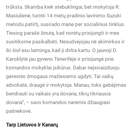
trūksta. Skamba kiek stebuklingai, bet mokytoja R.
Masiulienė, turinti 14 metų pradinio lavinimo Suzuki
metodu patirtį, susirado mane per socialinius tinklus.
Tiesiog parašė žinutę, kad norėtų prisijungti ir mes
susitikome pasikalbėti. Nesudvejojau nė akimirkos ir
iki šiol esu laiminga, kad ji dirba kartu. O jaunoji D.
Karoblytė jau gyveno Tenerifėje ir prisijungė prie
komandos mokyklai įsikūrus. Dabar neįsivaizduoju
geresnio žmogaus mažiesiems ugdyti. Tai vaikų
advokatė, draugė ir mokytoja. Manau, toks gebėjimas
bendrauti su vaikais yra dovana, tikrų tikriausia
dovana“, – savo komandos narėmis džiaugiasi
pašnekovė.
Tarp Lietuvos ir Kanarų