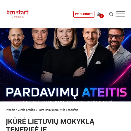
PRISIJUNGTI
0
Pradžia
/
Verslo pradžia
/
Įkūrė lietuvių mokyklą Tenerifėje
ĮKŪRĖ LIETUVIŲ MOKYKLĄ
TENERIFĖJE