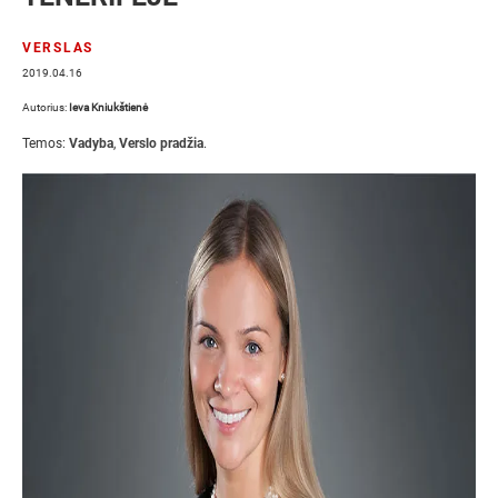
VERSLAS
2019.04.16
Autorius:
Ieva Kniukštienė
Temos:
Vadyba
,
Verslo pradžia
.