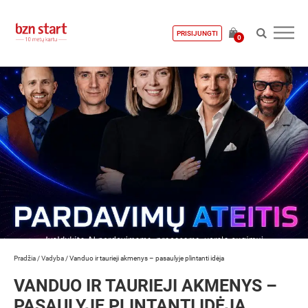
PRISIJUNGTI
0
Pradžia
/
Vadyba
/
Vanduo ir taurieji akmenys – pasaulyje plintanti idėja
VANDUO IR TAURIEJI AKMENYS –
PASAULYJE PLINTANTI IDĖJA