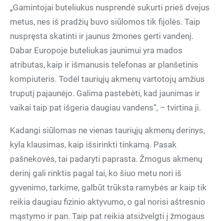
„Gamintojai buteliukus nusprendė sukurti prieš dvejus
metus, nes iš pradžių buvo siūlomos tik fijolės. Taip
nuspręsta skatinti ir jaunus žmones gerti vandenį.
Dabar Europoje buteliukas jaunimui yra mados
atributas, kaip ir išmanusis telefonas ar planšetinis
kompiuteris. Todėl tauriųjų akmenų vartotojų amžius
truputį pajaunėjo. Galima pastebėti, kad jaunimas ir
vaikai taip pat išgeria daugiau vandens“, – tvirtina ji.
Kadangi siūlomas ne vienas tauriųjų akmenų derinys,
kyla klausimas, kaip išsirinkti tinkamą. Pasak
pašnekovės, tai padaryti paprasta. Žmogus akmenų
derinį gali rinktis pagal tai, ko šiuo metu nori iš
gyvenimo, tarkime, galbūt trūksta ramybės ar kaip tik
reikia daugiau fizinio aktyvumo, o gal norisi aštresnio
mąstymo ir pan. Taip pat reikia atsižvelgti į žmogaus