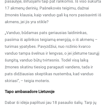
pasaulyje, šlifuojami taip pat rankomis. Iš viso sukurta
17 akmenų derinių. Pašnekovės teigimu, dažnai
žmonės klausia, kaip vanduo gali ką nors pasisavinti iš
akmens, jei jis yra stikle?
„Vanduo, būdamas pats geriausias laidininkas,
pasiima iš aplinkos teigiamą energiją, o iš akmenų –
turimas ypatybes. Pavyzdžiui, nuo rožinio kvarco
vanduo tampa švelnus ir lengvas, o jei įdėtume taurųjį
šungitą, vanduo būtų tvirtesnis. Todėl visą laiką
žmones skatinu tiesiog paragauti vandens, tada ir
pats didžiausias skeptikas nustemba, kad vanduo
skiriasi“, – teigia moteris.
Tapo ambasadore Lietuvoje
Dabar ši idėja paplitusi jau 18 pasaulio šalių. Tarp jų