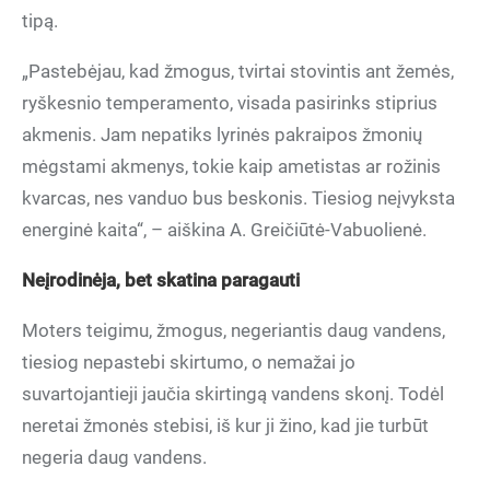
tipą.
„Pastebėjau, kad žmogus, tvirtai stovintis ant žemės,
ryškesnio temperamento, visada pasirinks stiprius
akmenis. Jam nepatiks lyrinės pakraipos žmonių
mėgstami akmenys, tokie kaip ametistas ar rožinis
kvarcas, nes vanduo bus beskonis. Tiesiog neįvyksta
energinė kaita“, – aiškina A. Greičiūtė-Vabuolienė.
Neįrodinėja, bet skatina paragauti
Moters teigimu, žmogus, negeriantis daug vandens,
tiesiog nepastebi skirtumo, o nemažai jo
suvartojantieji jaučia skirtingą vandens skonį. Todėl
neretai žmonės stebisi, iš kur ji žino, kad jie turbūt
negeria daug vandens.