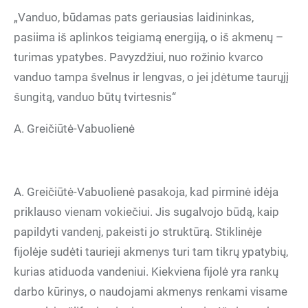
„Vanduo, būdamas pats geriausias laidininkas,
pasiima iš aplinkos teigiamą energiją, o iš akmenų –
turimas ypatybes. Pavyzdžiui, nuo rožinio kvarco
vanduo tampa švelnus ir lengvas, o jei įdėtume taurųjį
šungitą, vanduo būtų tvirtesnis“
A. Greičiūtė-Vabuolienė
A. Greičiūtė-Vabuolienė pasakoja, kad pirminė idėja
priklauso vienam vokiečiui. Jis sugalvojo būdą, kaip
papildyti vandenį, pakeisti jo struktūrą. Stiklinėje
fijolėje sudėti taurieji akmenys turi tam tikrų ypatybių,
kurias atiduoda vandeniui. Kiekviena fijolė yra rankų
darbo kūrinys, o naudojami akmenys renkami visame