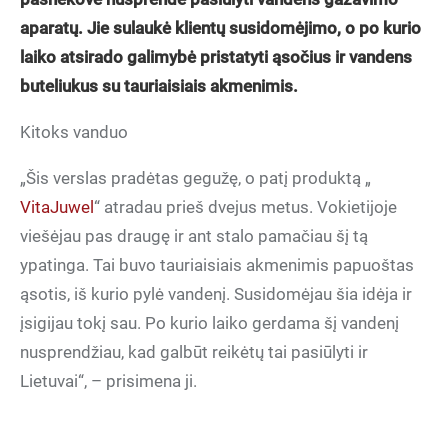
aparatų. Jie sulaukė klientų susidomėjimo, o po kurio
laiko atsirado galimybė pristatyti ąsočius ir vandens
buteliukus su tauriaisiais akmenimis.
Kitoks vanduo
„Šis verslas pradėtas gegužę, o patį produktą „
VitaJuwel
“ atradau prieš dvejus metus. Vokietijoje
viešėjau pas draugę ir ant stalo pamačiau šį tą
ypatinga. Tai buvo tauriaisiais akmenimis papuoštas
ąsotis, iš kurio pylė vandenį. Susidomėjau šia idėja ir
įsigijau tokį sau. Po kurio laiko gerdama šį vandenį
nusprendžiau, kad galbūt reikėtų tai pasiūlyti ir
Lietuvai“, – prisimena ji.