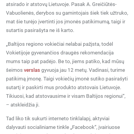
atsirado ir atstovų Lietuvoje. Pasak A. Greičiūtės-
Vabuolienės, derybos su gamintojais šiek tiek užtruko,
mat šie turėjo įvertinti jos įmonės patikimumą, taigi ir
sutartis pasirašyta ne iš karto.
„Baltijos regiono vokiečiai nelabai pažįsta, todėl
Vokietijoje gyvenančios draugės rekomendacija
mums taip pat padėjo. Be to, jiems patiko, kad mūsų
šeimos
verslas
gyvuoja jau 12 metų. Vadinasi, turime
patikimą įmonę. Taigi vokiečių įmonė sutiko pasirašyti
sutartį ir paskirti mus produkto atstovais Lietuvoje.
Tikiuosi, kad atstovausime ir visam Baltijos regionui“,
– atskleidžia ji.
Tad liko tik sukurti interneto tinklalapį, aktyviai
dalyvauti socialiniame tinkle „Facebook“, įvairiuose