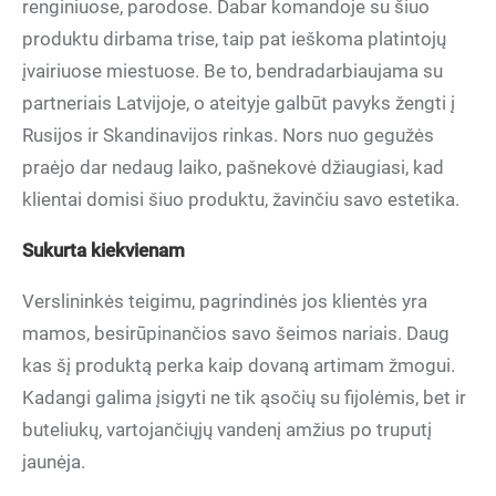
renginiuose, parodose. Dabar komandoje su šiuo
produktu dirbama trise, taip pat ieškoma platintojų
įvairiuose miestuose. Be to, bendradarbiaujama su
partneriais Latvijoje, o ateityje galbūt pavyks žengti į
Rusijos ir Skandinavijos rinkas. Nors nuo gegužės
praėjo dar nedaug laiko, pašnekovė džiaugiasi, kad
klientai domisi šiuo produktu, žavinčiu savo estetika.
Sukurta kiekvienam
Verslininkės teigimu, pagrindinės jos klientės yra
mamos, besirūpinančios savo šeimos nariais. Daug
kas šį produktą perka kaip dovaną artimam žmogui.
Kadangi galima įsigyti ne tik ąsočių su fijolėmis, bet ir
buteliukų, vartojančiųjų vandenį amžius po truputį
jaunėja.