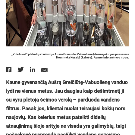
„VitaJuwel“ platintoja Lietuvoje Aušra Greičiūtė-Vabuolienė (dešinėje) ir jos pusseserė
Dominyka Kuraitė (kairėje). Asmeninio archyvo nuotr.
Kaune gyvenančią Aušrą Greičiūtę-Vabuolienę vanduo
lydi ne vienus metus. Jau daugiau kaip dešimtmetį ji
su vyru plėtoja šeimos verslą – parduoda vandens
filtrus. Pasak jos, klientai nuolat teiraujasi kokių nors
naujovių. Kas kelerius metus pateikti didelių
atnaujinimų šioje srityje ne visada yra galimybių, taigi
pašnekovė nusprendė pasiūlyti vandens gazavimo