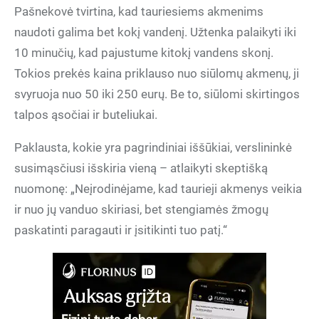
Pašnekovė tvirtina, kad tauriesiems akmenims
naudoti galima bet kokį vandenį. Užtenka palaikyti iki
10 minučių, kad pajustume kitokį vandens skonį.
Tokios prekės kaina priklauso nuo siūlomų akmenų, ji
svyruoja nuo 50 iki 250 eurų. Be to, siūlomi skirtingos
talpos ąsočiai ir buteliukai.
Paklausta, kokie yra pagrindiniai iššūkiai, verslininkė
susimąsčiusi išskiria vieną – atlaikyti skeptišką
nuomonę: „Neįrodinėjame, kad taurieji akmenys veikia
ir nuo jų vanduo skiriasi, bet stengiamės žmogų
paskatinti paragauti ir įsitikinti tuo patį.“