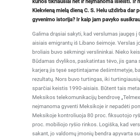
kurios tikriausiai net ir neįmanoma išleisti. I
Kiekvieną mielą dieną C. S. Helu uždirba dar p
gyvenimo istorija? Ir kaip jam pavyko susikrau
Galima drąsiai sakyti, kad verslumas įaugęs į
aisiais emigrantų iš Libano šeimoje. Verslas j
broliais buvo sėkmingi verslininkai. Nieko kei
Būdamas dvylikos, paskatintas tėvo, jis gana 
karjerą jis tęsė septintajame dešimtmetyje, bai
rezultatų. Nors buvo turtingas, iki turtingiaus
sparčiai keistis 1990-aisiais. Būtent tais metai
Meksikos telekomunikacijų bendrovę „Telmex“. 
neįmanoma gyventi Meksikoje ir nepadėti ponui
Meksikoje kontroliuoja 80 proc. fiksuotojo ryš
proc. mobiliojo ryšio rinkos. Logiška, kad ve
sakant, jo valdomų įmonių bendra apyvarta su