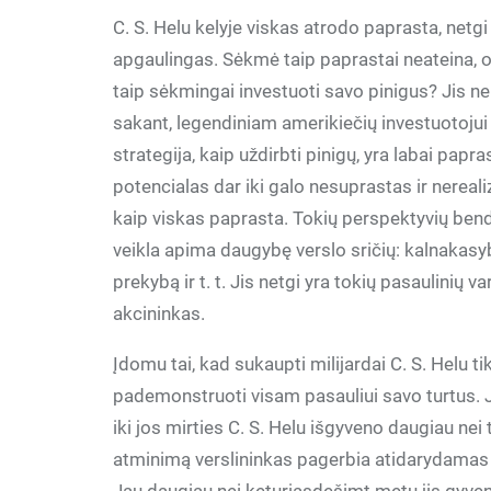
C. S. Helu kelyje viskas atrodo paprasta, net
apgaulingas. Sėkmė taip paprastai neateina, 
taip sėkmingai investuoti savo pinigus? Jis n
sakant, legendiniam amerikiečių investuotojui n
strategija, kaip uždirbti pinigų, yra labai papr
potencialas dar iki galo nesuprastas ir nerealiz
kaip viskas paprasta. Tokių perspektyvių bendro
veikla apima daugybę verslo sričių: kalnakasyb
prekybą ir t. t. Jis netgi yra tokių pasaulinių 
akcininkas.
Įdomu tai, kad sukaupti milijardai C. S. Helu 
pademonstruoti visam pasauliui savo turtus.
iki jos mirties C. S. Helu išgyveno daugiau ne
atminimą verslininkas pagerbia atidarydamas m