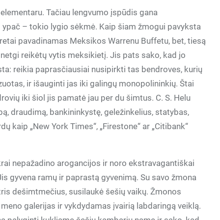
gi elementaru. Tačiau lengvumo įspūdis gana
o ypač – tokio lygio sėkmė. Kaip šiam žmogui pavyksta
eretai pavadinamas Meksikos Warrenu Buffetu, bet, tiesą
etgi reikėtų vytis meksikietį. Jis pats sako, kad jo
asta: reikia paprasčiausiai nusipirkti tas bendroves, kurių
uotas, ir išauginti jas iki galingų monopolininkių. Štai
vių iki šiol jis pamatė jau per du šimtus. C. S. Helu
ą, draudimą, bankininkystę, geležinkelius, statybas,
vardų kaip „New York Times“, „Firestone“ ar „Citibank“
tikrai nepažadino arogancijos ir noro ekstravagantiškai
 Jis gyvena ramų ir paprastą gyvenimą. Su savo žmona
i tris dešimtmečius, susilaukė šešių vaikų. Žmonos
eno galerijas ir vykdydamas įvairią labdaringą veiklą.