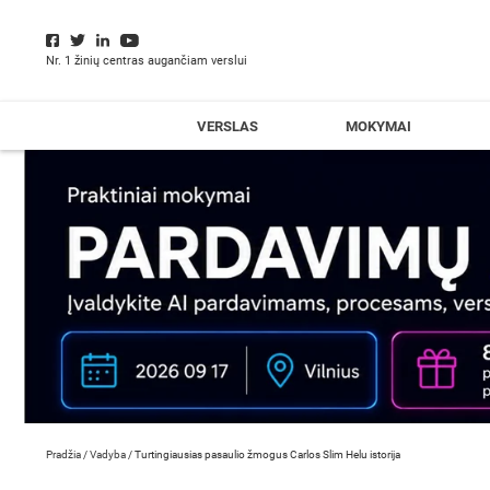
Nr. 1 žinių centras augančiam verslui
VERSLAS
MOKYMAI
Pradžia
/
Vadyba
/
Turtingiausias pasaulio žmogus Carlos Slim Helu istorija