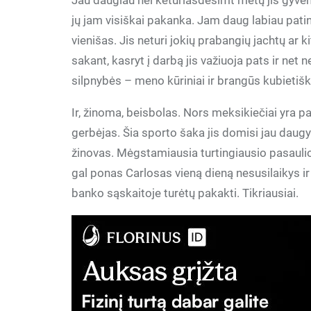
Jau daugiau nei keturiasdešimt metų jis gyve
jų jam visiškai pakanka. Jam daug labiau patin
vienišas. Jis neturi jokių prabangių jachtų ar
sakant, kasryt į darbą jis važiuoja pats ir net
silpnybės – meno kūriniai ir brangūs kubietiški
Ir, žinoma, beisbolas. Nors meksikiečiai yra pa
gerbėjas. Šia sporto šaka jis domisi jau daugy
žinovas. Mėgstamiausia turtingiausio pasaul
gal ponas Carlosas vieną dieną nesusilaikys ir
banko sąskaitoje turėtų pakakti. Tikriausiai.