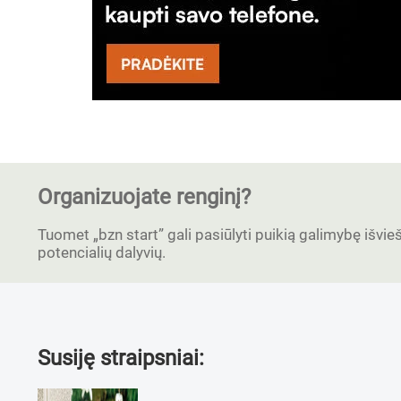
Organizuojate renginį?
Tuomet „bzn start” gali pasiūlyti puikią galimybę išvieši
potencialių dalyvių.
Susiję straipsniai: