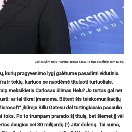
Carlos Slim Helu - turtingiausias pasaulio žmogus flickr.com nuotr.
ų, kurių pragyvenimo lygį galėtume pavadinti vidutiniu.
a ir tokių, kuriuos ne nuodėmė tituluoti turtuoliais.
 kaip meksikietis Carlosas Slimas Helu? Jo turtas gal net
austi: ar tai tikrai įmanoma. Būtent šis telekomunikacijų
crosoft“ įkūrėju Billu Gatesu dėl turtingiausio pasaulio
toks. Po to trumpam prarado šį titulą, bet šiemet jį vėl
rtas daugiau nei 80 milijardų (!) JAV dolerių. Tai suma,