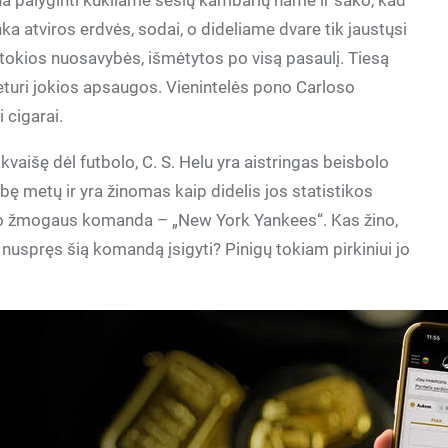
na palyginti kukliame šešių kambarių name ir sako, kad
ka atviros erdvės, sodai, o dideliame dvare tik jaustųsi
 kitokios nuosavybės, išmėtytos po visą pasaulį. Tiesą
 neturi jokios apsaugos. Vienintelės pono Carloso
 cigarai.
kvaišę dėl futbolo, C. S. Helu yra aistringas beisbolo
bę metų ir yra žinomas kaip didelis jos statistikos
io žmogaus komanda – „New York Yankees“. Kas žino,
 nuspręs šią komandą įsigyti? Pinigų tokiam pirkiniui jo