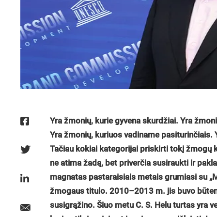
Yra žmonių, kurie gyvena skurdžiai. Yra žmoni
Yra žmonių, kuriuos vadiname pasiturinčiais. Yr
Tačiau kokiai kategorijai priskirti tokį žmogų
ne atima žadą, bet priverčia susiraukti ir pakl
magnatas pastaraisiais metais grumiasi su „Mi
žmogaus titulo. 2010–2013 m. jis buvo būtent 
susigrąžino. Šiuo metu C. S. Helu turtas yra ve