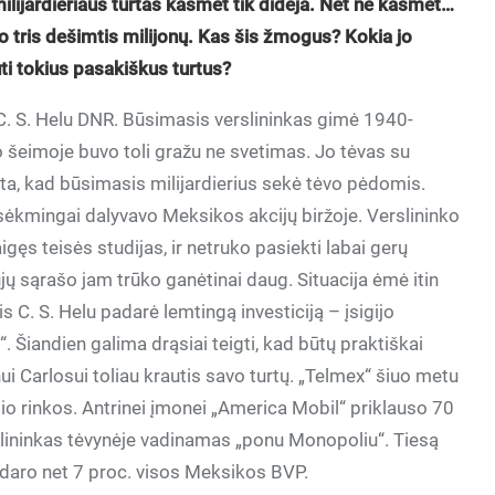
r milijardieriaus turtas kasmet tik didėja. Net ne kasmet…
o tris dešimtis milijonų. Kas šis žmogus? Kokia jo
ti tokius pasakiškus turtus?
 C. S. Helu DNR. Būsimasis verslininkas gimė 1940-
o šeimoje buvo toli gražu ne svetimas. Jo tėvas su
sta, kad būsimasis milijardierius sekė tėvo pėdomis.
sėkmingai dalyvavo Meksikos akcijų biržoje. Verslininko
gęs teisės studijas, ir netruko pasiekti labai gerų
iųjų sąrašo jam trūko ganėtinai daug. Situacija ėmė itin
s C. S. Helu padarė lemtingą investiciją – įsigijo
Šiandien galima drąsiai teigti, kad būtų praktiškai
 Carlosui toliau krautis savo turtų. „Telmex“ šiuo metu
io rinkos. Antrinei įmonei „America Mobil“ priklauso 70
rslininkas tėvynėje vadinamas „ponu Monopoliu“. Tiesą
daro net 7 proc. visos Meksikos BVP.