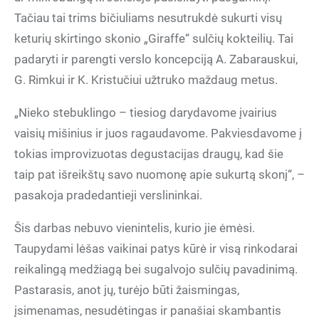
Tačiau tai trims bičiuliams nesutrukdė sukurti visų
keturių skirtingo skonio „Giraffe“ sulčių kokteilių. Tai
padaryti ir parengti verslo koncepciją A. Zabarauskui,
G. Rimkui ir K. Kristučiui užtruko maždaug metus.
„Nieko stebuklingo – tiesiog darydavome įvairius
vaisių mišinius ir juos ragaudavome. Pakviesdavome į
tokias improvizuotas degustacijas draugų, kad šie
taip pat išreikštų savo nuomonę apie sukurtą skonį“, –
pasakoja pradedantieji verslininkai.
Šis darbas nebuvo vienintelis, kurio jie ėmėsi.
Taupydami lėšas vaikinai patys kūrė ir visą rinkodarai
reikalingą medžiagą bei sugalvojo sulčių pavadinimą.
Pastarasis, anot jų, turėjo būti žaismingas,
įsimenamas, nesudėtingas ir panašiai skambantis