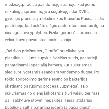
medžiagų. Tačiau pasidomėję sužinojo, kad jiems
reikalingą sprendimą yra sugalvojęs dar XVII a.
gyvenęs prancūzų mokslininkas Blaise’as Pascalis. Jis
pastebėjo, kad aukštu slėgiu apdorotas maistas ilgiau
išsaugo savo ypatybes. Fiziko garbei šis procesas
vėliau buvo pavadintas paskalizacija.
„Dėl šios priežasties „Giraffe“ buteliukai yra
plastikiniai. Į juos supylus šviežias sultis, pastarieji
panardinami į specialią kamerą, kur sukuriamas
slėgis, prilygstantis esančiam vandenyno dugne. Po
tokio apdorojimo gėrime esančios bakterijos,
skatinančios rūgimo procesą, „užmiega“. Taip
sukuriamas 45 dienų laikotarpis, kurį vaisių gėrimas
gali šaldytuve stovėti nepakitęs. Tiesa, atidarius
buteliuką sultis patartina išgerti tą pačią dieną“, –