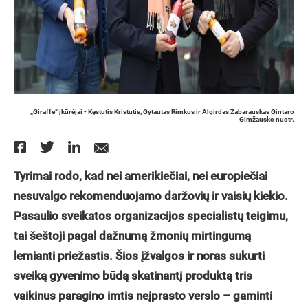
„Giraffe“ įkūrėjai - Kęstutis Kristutis, Gytautas Rimkus ir Algirdas Zabarauskas Gintaro
Gimžausko nuotr.
Tyrimai rodo, kad nei amerikiečiai, nei europiečiai
nesuvalgo rekomenduojamo daržovių ir vaisių kiekio.
Pasaulio sveikatos organizacijos specialistų teigimu,
tai šeštoji pagal dažnumą žmonių mirtingumą
lemianti priežastis. Šios įžvalgos ir noras sukurti
sveiką gyvenimo būdą skatinantį produktą tris
vaikinus paragino imtis neįprasto verslo – gaminti