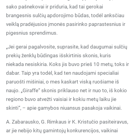
sako pašnekovai ir priduria, kad tai gerokai
brangesnis sulčių apdorojimo būdas, todėl anksčiau
veiklą pradėjusios įmonės pasirinko paprastesnius ir
pigesnius sprendimus.
„Jei gerai pagalvosite, suprasite, kad daugumai sulčių
prekių ženklų būdingas išskirtinis skonis, kuris
niekada nesiskiria. Koks jis buvo prieš 10 metų, toks ir
dabar. Taip yra todėl, kad ten naudojami specialiai
paruošti mišiniai, o mes kaskart viską ruošiame iš
naujo. „Giraffe“ skonis priklauso net ir nuo to, iš kokio
regiono buvo atvežti vaisiai ir kokiu metų laiku jie
skinti“, – apie gamybos niuansus pasakoja vaikinai.
A. Zabarausko, G. Rimkaus ir K. Kristučio pasiteiravus,
ar jie nebijo kitų gamintojų konkurencijos, vaikinai