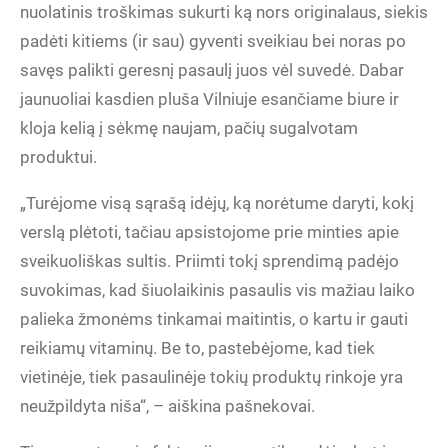
nuolatinis troškimas sukurti ką nors originalaus, siekis
padėti kitiems (ir sau) gyventi sveikiau bei noras po
savęs palikti geresnį pasaulį juos vėl suvedė. Dabar
jaunuoliai kasdien pluša Vilniuje esančiame biure ir
kloja kelią į sėkmę naujam, pačių sugalvotam
produktui.
„Turėjome visą sąrašą idėjų, ką norėtume daryti, kokį
verslą plėtoti, tačiau apsistojome prie minties apie
sveikuoliškas sultis. Priimti tokį sprendimą padėjo
suvokimas, kad šiuolaikinis pasaulis vis mažiau laiko
palieka žmonėms tinkamai maitintis, o kartu ir gauti
reikiamų vitaminų. Be to, pastebėjome, kad tiek
vietinėje, tiek pasaulinėje tokių produktų rinkoje yra
neužpildyta niša“, – aiškina pašnekovai.