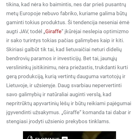
tikina, kad nėra ko baimintis, nes dar prieš pusantrų
metų Europoje nebuvo fabriko, kuriame galima būtų
gaminti tokius produktus. Ši tendencija neseniai ėmė
augti JAV, todėl „
Giraffe
“ įkūrėjai neslepia optimizmo
ir sako turintys tokias pačias galimybes kaip ir kiti.
Skiriasi galbūt tik tai, kad lietuvaičiai neturi didelių
bendrovių paramos ir investicijų. Bet tai, jaunųjų
verslininkų įsitikinimu, nėra priežastis, trukdanti kurti
gerą produkciją, kurią vertintų dauguma vartotojų ir
Lietuvoje, ir užsienyje. Daug svarbiau nepervertinti
savo galimybių ir natūraliai auginti verslą, kad
nepritrūktų apyvartinių lėšų ir būtų reikiami pajėgumai
įgyvendinti užsakymus. „Giraffe“ komanda tai dabar ir
stengiasi įrodyti užsienio prekybos tinklams.