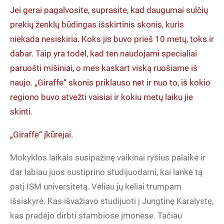
Jei gerai pagalvosite, suprasite, kad daugumai sulčių
prekių ženklų būdingas išskirtinis skonis, kuris
niekada nesiskiria. Koks jis buvo prieš 10 metų, toks ir
dabar. Taip yra todėl, kad ten naudojami specialiai
paruošti mišiniai, o mes kaskart viską ruošiame iš
naujo. „Giraffe“ skonis priklauso net ir nuo to, iš kokio
regiono buvo atvežti vaisiai ir kokiu metų laiku jie
skinti.
„Giraffe“ įkūrėjai.
Mokyklos laikais susipažinę vaikinai ryšius palaikė ir
dar labiau juos sustiprino studijuodami, kai lankė tą
patį ISM universitetą. Vėliau jų keliai trumpam
išsiskyrė. Kas išvažiavo studijuoti į Jungtinę Karalystę,
kas pradėjo dirbti stambiose įmonėse. Tačiau