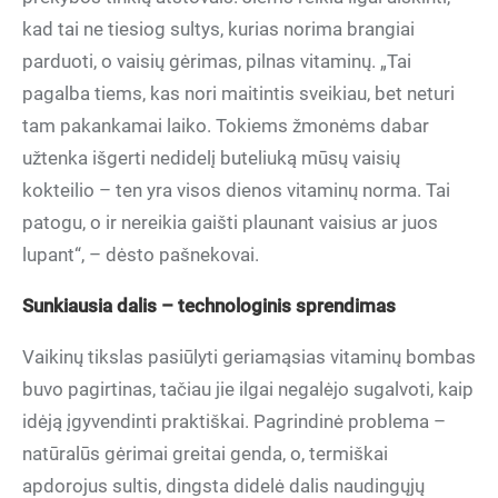
kad tai ne tiesiog sultys, kurias norima brangiai
parduoti, o vaisių gėrimas, pilnas vitaminų. „Tai
pagalba tiems, kas nori maitintis sveikiau, bet neturi
tam pakankamai laiko. Tokiems žmonėms dabar
užtenka išgerti nedidelį buteliuką mūsų vaisių
kokteilio – ten yra visos dienos vitaminų norma. Tai
patogu, o ir nereikia gaišti plaunant vaisius ar juos
lupant“, – dėsto pašnekovai.
Sunkiausia dalis – technologinis sprendimas
Vaikinų tikslas pasiūlyti geriamąsias vitaminų bombas
buvo pagirtinas, tačiau jie ilgai negalėjo sugalvoti, kaip
idėją įgyvendinti praktiškai. Pagrindinė problema –
natūralūs gėrimai greitai genda, o, termiškai
apdorojus sultis, dingsta didelė dalis naudingųjų