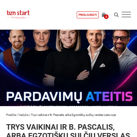
PRISIJUNGTI
0
Pradžia
/
Vadyba
/
Trys vaikinai ir B. Pascalis, arba Egzotiškų sulčių verslas Lietuvoje
TRYS VAIKINAI IR B. PASCALIS,
ARBA EGZOTIŠKŲ SULČIŲ VERSLAS