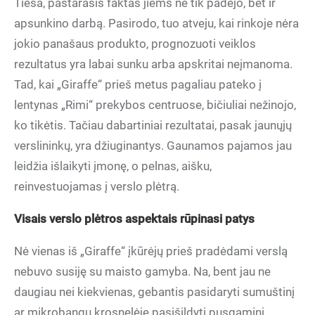
Tiesa, pastarasis faktas jiems ne tik padėjo, bet ir
apsunkino darbą. Pasirodo, tuo atveju, kai rinkoje nėra
jokio panašaus produkto, prognozuoti veiklos
rezultatus yra labai sunku arba apskritai neįmanoma.
Tad, kai „Giraffe“ prieš metus pagaliau pateko į
lentynas „Rimi“ prekybos centruose, bičiuliai nežinojo,
ko tikėtis. Tačiau dabartiniai rezultatai, pasak jaunųjų
verslininkų, yra džiuginantys. Gaunamos pajamos jau
leidžia išlaikyti įmonę, o pelnas, aišku,
reinvestuojamas į verslo plėtrą.
Visais verslo plėtros aspektais rūpinasi patys
Nė vienas iš „Giraffe“ įkūrėjų prieš pradėdami verslą
nebuvo susiję su maisto gamyba. Na, bent jau ne
daugiau nei kiekvienas, gebantis pasidaryti sumuštinį
ar mikrobangų krosnelėje pasišildyti pusgaminį.