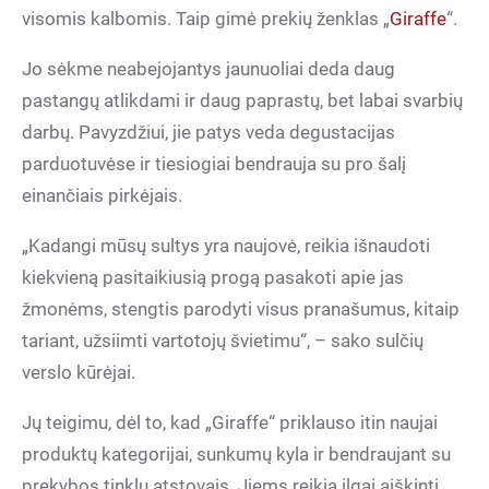
visomis kalbomis. Taip gimė prekių ženklas „
Giraffe
“.
Jo sėkme neabejojantys jaunuoliai deda daug
pastangų atlikdami ir daug paprastų, bet labai svarbių
darbų. Pavyzdžiui, jie patys veda degustacijas
parduotuvėse ir tiesiogiai bendrauja su pro šalį
einančiais pirkėjais.
„Kadangi mūsų sultys yra naujovė, reikia išnaudoti
kiekvieną pasitaikiusią progą pasakoti apie jas
žmonėms, stengtis parodyti visus pranašumus, kitaip
tariant, užsiimti vartotojų švietimu“, – sako sulčių
verslo kūrėjai.
Jų teigimu, dėl to, kad „Giraffe“ priklauso itin naujai
produktų kategorijai, sunkumų kyla ir bendraujant su
prekybos tinklų atstovais. Jiems reikia ilgai aiškinti,