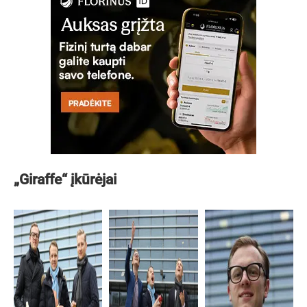
„Giraffe“ įkūrėjai