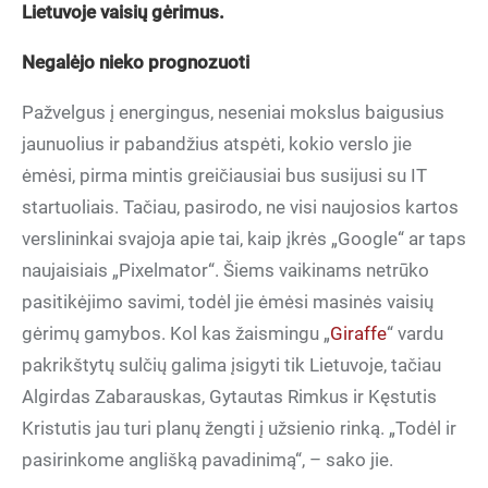
Lietuvoje vaisių gėrimus.
Negalėjo nieko prognozuoti
Pažvelgus į energingus, neseniai mokslus baigusius
jaunuolius ir pabandžius atspėti, kokio verslo jie
ėmėsi, pirma mintis greičiausiai bus susijusi su IT
startuoliais. Tačiau, pasirodo, ne visi naujosios kartos
verslininkai svajoja apie tai, kaip įkrės „Google“ ar taps
naujaisiais „Pixelmator“. Šiems vaikinams netrūko
pasitikėjimo savimi, todėl jie ėmėsi masinės vaisių
gėrimų gamybos. Kol kas žaismingu „
Giraffe
“ vardu
pakrikštytų sulčių galima įsigyti tik Lietuvoje, tačiau
Algirdas Zabarauskas, Gytautas Rimkus ir Kęstutis
Kristutis jau turi planų žengti į užsienio rinką. „Todėl ir
pasirinkome anglišką pavadinimą“, – sako jie.