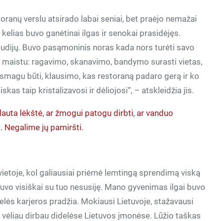
ranų verslu atsirado labai seniai, bet praėjo nemažai
s kelias buvo ganėtinai ilgas ir senokai prasidėjęs.
tudijų. Buvo pasąmoninis noras kada nors turėti savo
i maistu: ragavimo, skanavimo, bandymo surasti vietas,
 smagu būti, klausimo, kas restoraną padaro gerą ir ko
s taip kristalizavosi ir dėliojosi“, – atskleidžia jis.
lauta lėkštė, ar žmogui patogu dirbti, ar vanduo
 Negalime jų pamiršti.
ietoje, kol galiausiai priėmė lemtingą sprendimą viską
i buvo visiškai su tuo nesusiję. Mano gyvenimas ilgai buvo
delės karjeros pradžia. Mokiausi Lietuvoje, stažavausi
vėliau dirbau didelėse Lietuvos įmonėse. Lūžio taškas