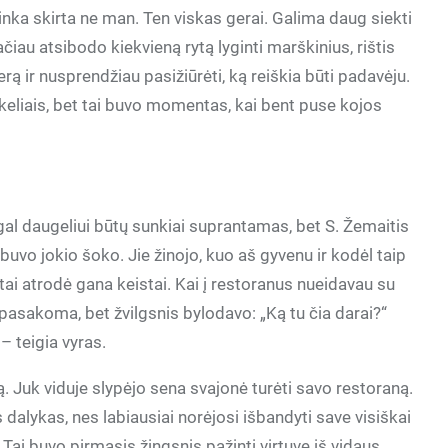
linka skirta ne man. Ten viskas gerai. Galima daug siekti
ačiau atsibodo kiekvieną rytą lyginti marškinius, rištis
jerą ir nusprendžiau pasižiūrėti, ką reiškia būti padavėju.
s keliais, bet tai buvo momentas, kai bent puse kojos
al daugeliui būtų sunkiai suprantamas, bet S. Žemaitis
uvo jokio šoko. Jie žinojo, kuo aš gyvenu ir kodėl taip
ai atrodė gana keistai. Kai į restoranus nueidavau su
sakoma, bet žvilgsnis bylodavo: „Ką tu čia darai?“
– teigia vyras.
. Juk viduje slypėjo sena svajonė turėti savo restoraną.
 dalykas, nes labiausiai norėjosi išbandyti save visiškai
 Tai buvo pirmasis žingsnis pažinti virtuvę iš vidaus,