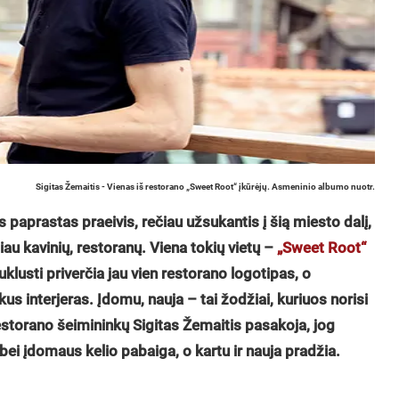
Sigitas Žemaitis - Vienas iš restorano „Sweet Root“ įkūrėjų. Asmeninio albumo nuotr.
paprastas praeivis, rečiau užsukantis į šią miesto dalį,
iau kavinių, restoranų. Viena tokių vietų –
„Sweet Root“
klusti priverčia jau vien restorano logotipas, o
us interjeras. Įdomu, nauja – tai žodžiai, kuriuos norisi
restorano šeimininkų Sigitas Žemaitis pasakoja, jog
o bei įdomaus kelio pabaiga, o kartu ir nauja pradžia.