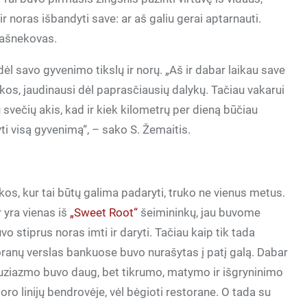
r noras išbandyti save: ar aš galiu gerai aptarnauti.
pašnekovas.
ėl savo gyvenimo tikslų ir norų. „Aš ir dabar laikau save
kos, jaudinausi dėl paprasčiausių dalykų. Tačiau vakarui
svečių akis, kad ir kiek kilometrų per dieną būčiau
ti visą gyvenimą“, – sako S. Žemaitis.
kos, kur tai būtų galima padaryti, truko ne vienus metus.
 yra vienas iš
„Sweet Root“
šeimininkų, jau buvome
vo stiprus noras imti ir daryti. Tačiau kaip tik tada
ranų verslas bankuose buvo nurašytas į patį galą. Dabar
entuziazmo buvo daug, bet tikrumo, matymo ir išgryninimo
oro linijų bendrovėje, vėl bėgioti restorane. O tada su