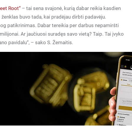
eet Root“
– tai sena svajonė, kurią dabar reikia kasdien
s ženklas buvo tada, kai pradėjau dirbti padavėju.
esiog patikrinimas. Dabar tereikia per darbus nepamiršti
 milijonai. Ar jaučiuosi suradęs savo vietą? Taip. Tai įvyko
rano pavidalu“, – sako S. Žemaitis.