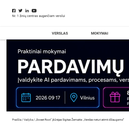
Nr. 1 žinių centras augančiam verslui
VERSLAS
MOKYMAI
Pradžia
/
Vadyba
/
„Sweet Root“ įkūrėjas Sigitas Žemaitis: „Verslas neturi atimti džiaugsmo”