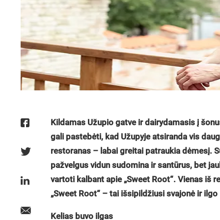
Kildamas Užupio gatve ir dairydamasis į šonus 
gali pastebėti, kad Užupyje atsiranda vis daug
restoranas – labai greitai patraukia dėmesį. Su
pažvelgus vidun sudomina ir santūrus, bet jauk
vartoti kalbant apie „Sweet Root“. Vienas iš 
„Sweet Root“ – tai išsipildžiusi svajonė ir ilg
Kelias buvo ilgas