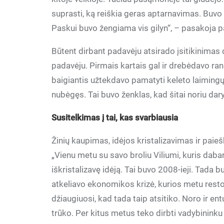
suprasti, ką reiškia geras aptarnavimas. Buvo i
Paskui buvo žengiama vis gilyn“, – pasakoja 
Būtent dirbant padavėju atsirado įsitikinimas d
padavėju. Pirmais kartais gal ir drebėdavo ran
baigiantis užtekdavo pamatyti keleto laimingų 
nubėgęs. Tai buvo ženklas, kad šitai noriu dary
Susitelkimas į tai, kas svarbiausia
Žinių kaupimas, idėjos kristalizavimas ir paieš
„Vienu metu su savo broliu Viliumi, kuris dabar
iškristalizavę idėją. Tai buvo 2008-ieji. Tada bu
atkeliavo ekonomikos krizė, kurios metu resto
džiaugiuosi, kad tada taip atsitiko. Noro ir 
trūko. Per kitus metus teko dirbti vadybininku 