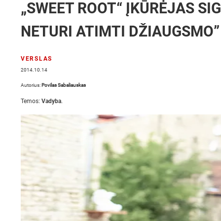
„SWEET ROOT“ ĮKŪRĖJAS SIG
NETURI ATIMTI DŽIAUGSMO”
VERSLAS
2014.10.14
Autorius:
Povilas Sabaliauskas
Temos:
Vadyba
.