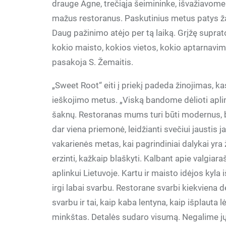
drauge Agne, trečiąja šeimininke, išvažiavome 
mažus restoranus. Paskutinius metus patys ž
Daug pažinimo atėjo per tą laiką. Grįžę supratom
kokio maisto, kokios vietos, kokio aptarnavimo 
pasakoja S. Žemaitis.
„Sweet Root“ eiti į priekį padeda žinojimas, kas
ieškojimo metus. „Viską bandome dėlioti apli
šaknų. Restoranas mums turi būti modernus, be
dar viena priemonė, leidžianti svečiui jaustis j
vakarienės metas, kai pagrindiniai dalykai yra
erzinti, kažkaip blaškyti. Kalbant apie valgiaraš
aplinkui Lietuvoje. Kartu ir maisto idėjos ky
irgi labai svarbu. Restorane svarbi kiekviena 
svarbu ir tai, kaip kaba lentyna, kaip išplauta
minkštas. Detalės sudaro visumą. Negalime jų 