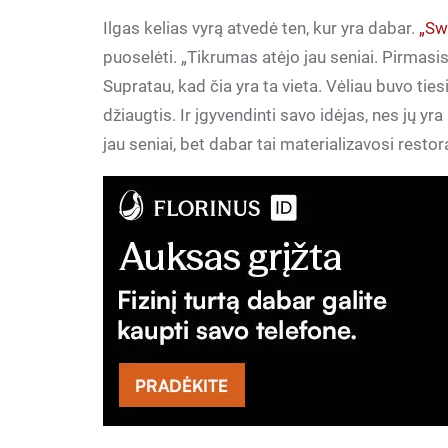
Ilgas kelias vyrą atvedė ten, kur yra dabar.
„Sw
puoselėti. „Tikrumas atėjo jau seniai. Pirmasi
Supratau, kad čia yra ta vieta. Vėliau buvo ti
džiaugtis. Ir įgyvendinti savo idėjas, nes jų yra
jau seniai, bet dabar tai materializavosi resto