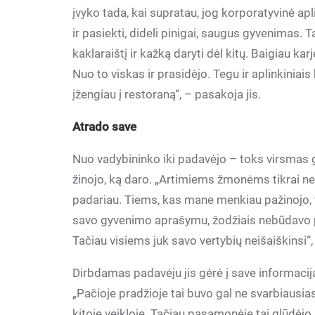
įvyko tada, kai supratau, jog korporatyvinė ap
ir pasiekti, dideli pinigai, saugus gyvenimas. T
kaklaraištį ir kažką daryti dėl kitų. Baigiau kar
Nuo to viskas ir prasidėjo. Tegu ir aplinkiniai
įžengiau į restoraną“, – pasakoja jis.
Atrado save
Nuo vadybininko iki padavėjo – toks virsmas g
žinojo, ką daro. „Artimiems žmonėms tikrai neb
padariau. Tiems, kas mane menkiau pažinojo, t
savo gyvenimo aprašymu, žodžiais nebūdavo pa
Tačiau visiems juk savo vertybių neišaiškinsi“, 
Dirbdamas padavėju jis gėrė į save informaciją
„Pačioje pradžioje tai buvo gal ne svarbiausias
kitoje veikloje. Tačiau pasąmonėje tai glūdėjo.