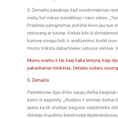
S. Žemaitis pasakoja, kad susidomėjimas resto
metų, kol viskas susidėliojo į savo vietas. „Ta
Pradiniai pamąstymai, pokštai buvo jau nuo s
restoraną ar kavinę. Viskas kilo iš domėjimos
kuriose smagu būti, ir analizavimo, kodėl jose
mums trūksta dabartinėse Lietuvos vietose. Viska
Mums svarbu ir tai, kaip kaba lentyna, kaip išp
pakankamai minkštas. Detalės sudaro visumą.
S. Žemaitis
Pašnekovas ilgai dirbo saugų darbą saugioje v
keisti iš pagrindų. „Studijos ir pirmieji darba
jauno, ką tik studijas baigusio vadybininko di
didelėje draudimo bendrovėje Nyderlanduose, 