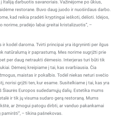
į Italiją darbuotis savanoriais. Važinėjome po ūkius,
aidėme restorane. Buvo daug juodo ir nuoširdaus darbo.
e, kad reikia pradėti kryptingai ieškoti, dėlioti. Idėjos,
norime, pradėjo labai greitai kristalizuotis“, –
 ir kodėl daroma. Tvirti principai yra išgryninti per ilgus
nk natūralumą ir paprastumą. Mes norime sugrįžti prie
t per daug netraukti dėmesio. Interjeras turi būti tik
aukiai. Dėmesį kreipiame į tai, kas svarbiausia. Čia
 žmogus, maistas ir pokalbis. Todėl niekas neturi svečio
tį, norisi grįžti ten, kur esame. Susitelkiame į tai, kas yra
la iš Šiaurės Europos sudedamųjų dalių. Estetika mums
detalė ir tik jų visuma sudaro gerą restoraną. Mums
 lėkštė, ar žmogui patogu dirbti, ar vanduo pakankamai
pamiršti“, – tikina pašnekovas.