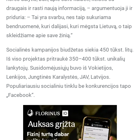
draugais ir rasti naują informaciją, – argumentuoja ji ir
priduria: – Tai yra svarbu, nes taip sukuriama
bendruomenė, kuri dalijasi, kuri mėgsta Lietuvą, o taip
skleidžiame apie save žinią.“
Socialinės kampanijos biudžetas siekia 450 tūkst. litų.
Iš viso projektas pritraukė 350–400 tūkst. unikalių
lankytojų. Susidomėjusiųjų buvo iš Vokietijos,
Lenkijos, Jungtinės Karalystės, JAV, Latvijos.
Populiariausiu socialiniu tinklu be konkurencijos tapo
„Facebook“.