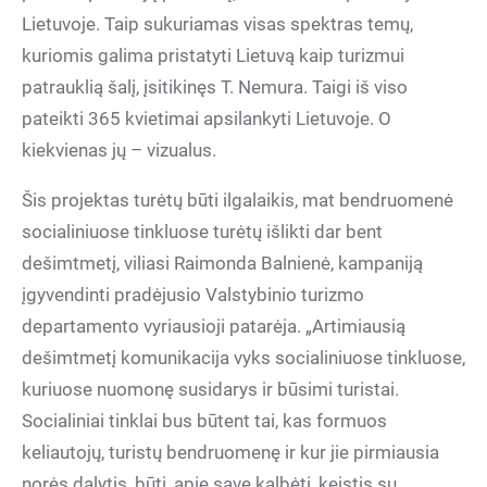
Lietuvoje. Taip sukuriamas visas spektras temų,
kuriomis galima pristatyti Lietuvą kaip turizmui
patrauklią šalį, įsitikinęs T. Nemura. Taigi iš viso
pateikti 365 kvietimai apsilankyti Lietuvoje. O
kiekvienas jų – vizualus.
Šis projektas turėtų būti ilgalaikis, mat bendruomenė
socialiniuose tinkluose turėtų išlikti dar bent
dešimtmetį, viliasi Raimonda Balnienė, kampaniją
įgyvendinti pradėjusio Valstybinio turizmo
departamento vyriausioji patarėja. „Artimiausią
dešimtmetį komunikacija vyks socialiniuose tinkluose,
kuriuose nuomonę susidarys ir būsimi turistai.
Socialiniai tinklai bus būtent tai, kas formuos
keliautojų, turistų bendruomenę ir kur jie pirmiausia
norės dalytis, būti, apie save kalbėti, keistis su