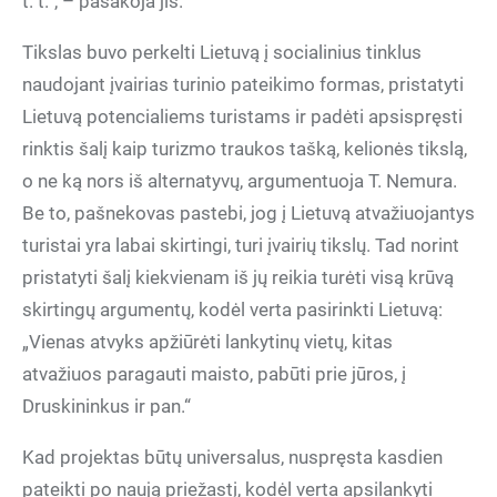
t. t.“, – pasakoja jis.
Tikslas buvo perkelti Lietuvą į socialinius tinklus
naudojant įvairias turinio pateikimo formas, pristatyti
Lietuvą potencialiems turistams ir padėti apsispręsti
rinktis šalį kaip turizmo traukos tašką, kelionės tikslą,
o ne ką nors iš alternatyvų, argumentuoja T. Nemura.
Be to, pašnekovas pastebi, jog į Lietuvą atvažiuojantys
turistai yra labai skirtingi, turi įvairių tikslų. Tad norint
pristatyti šalį kiekvienam iš jų reikia turėti visą krūvą
skirtingų argumentų, kodėl verta pasirinkti Lietuvą:
„Vienas atvyks apžiūrėti lankytinų vietų, kitas
atvažiuos paragauti maisto, pabūti prie jūros, į
Druskininkus ir pan.“
Kad projektas būtų universalus, nuspręsta kasdien
pateikti po naują priežastį, kodėl verta apsilankyti