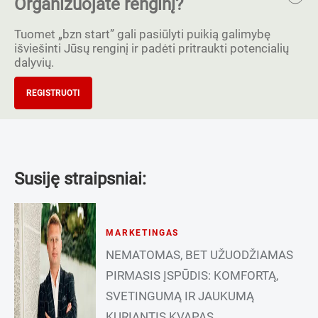
Organizuojate renginį?
Tuomet „bzn start” gali pasiūlyti puikią galimybę
išviešinti Jūsų renginį ir padėti pritraukti potencialių
dalyvių.
REGISTRUOTI
Susiję straipsniai:
MARKETINGAS
NEMATOMAS, BET UŽUODŽIAMAS
PIRMASIS ĮSPŪDIS: KOMFORTĄ,
SVETINGUMĄ IR JAUKUMĄ
KURIANTIS KVAPAS