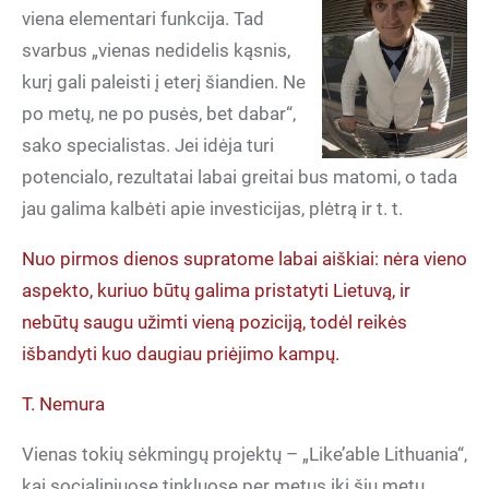
viena elementari funkcija. Tad
svarbus „vienas nedidelis kąsnis,
kurį gali paleisti į eterį šiandien. Ne
po metų, ne po pusės, bet dabar“,
sako specialistas. Jei idėja turi
potencialo, rezultatai labai greitai bus matomi, o tada
jau galima kalbėti apie investicijas, plėtrą ir t. t.
Nuo pirmos dienos supratome labai aiškiai: nėra vieno
aspekto, kuriuo būtų galima pristatyti Lietuvą, ir
nebūtų saugu užimti vieną poziciją, todėl reikės
išbandyti kuo daugiau priėjimo kampų.
T. Nemura
Vienas tokių sėkmingų projektų – „Like’able Lithuania“,
kai socialiniuose tinkluose per metus iki šių metų