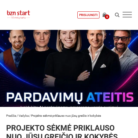
PRISIJUNGTI
0
Pradžia
/
Vadyba
/
Projekto sėkmė priklauso nuo jūsų greičio ir kokybės
PROJEKTO SĖKMĖ PRIKLAUSO
NUO JŪSŲ GREIČIO IR KOKYBĖS