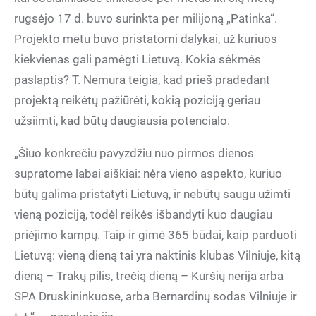
rugsėjo 17 d. buvo surinkta per milijoną „Patinka“.
Projekto metu buvo pristatomi dalykai, už kuriuos
kiekvienas gali pamėgti Lietuvą. Kokia sėkmės
paslaptis? T. Nemura teigia, kad prieš pradedant
projektą reikėtų pažiūrėti, kokią poziciją geriau
užsiimti, kad būtų daugiausia potencialo.
„Šiuo konkrečiu pavyzdžiu nuo pirmos dienos
supratome labai aiškiai: nėra vieno aspekto, kuriuo
būtų galima pristatyti Lietuvą, ir nebūtų saugu užimti
vieną poziciją, todėl reikės išbandyti kuo daugiau
priėjimo kampų. Taip ir gimė 365 būdai, kaip parduoti
Lietuvą: vieną dieną tai yra naktinis klubas Vilniuje, kitą
dieną – Trakų pilis, trečią dieną – Kuršių nerija arba
SPA Druskininkuose, arba Bernardinų sodas Vilniuje ir