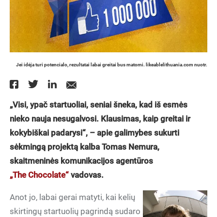
Jei idėja turi potencialo, rezultatai labai greitai bus matomi. likeablelithuania.com nuotr.
„Visi, ypač startuoliai, seniai šneka, kad iš esmės
nieko nauja nesugalvosi. Klausimas, kaip greitai ir
kokybiškai padarysi“, – apie galimybes sukurti
sėkmingą projektą kalba Tomas Nemura,
skaitmeninės komunikacijos agentūros
„The Chocolate“
vadovas.
Anot jo, labai gerai matyti, kai kelių
skirtingų startuolių pagrindą sudaro