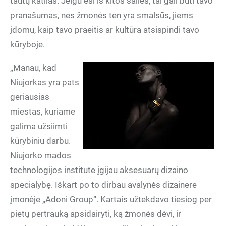
tautų katilas. Jeigu esi iš kitos šalies, tai gali būti tavo
pranašumas, nes žmonės ten yra smalsūs, jiems
įdomu, kaip tavo praeitis ar kultūra atsispindi tavo
kūryboje.
„Manau, kad
Niujorkas yra pats
geriausias
miestas, kuriame
galima užsiimti
kūrybiniu darbu.
Niujorko mados
technologijos institute įgijau aksesuarų dizaino
specialybę. Iškart po to dirbau avalynės dizainere
įmonėje „Adoni Group“. Kartais užtekdavo tiesiog per
pietų pertrauką apsidairyti, ką žmonės dėvi, ir