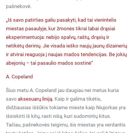
pašnekovė.
„Iš savo patirties galiu pasakyti, kad tai vienintelis
miestas pasaulyje, kur žmonės tikrai labai drąsiai
eksperimentuoja: nebijo spalvų, raštų, drąsių ir
netikėtų derinių. Jie visada ieško naujų jaunų dizainerių
ir atvirai reaguoja į naujas mados tendencijas. Be jokių
abejonių – tai pasaulio mados sostinė“
A. Copeland
Šiuo metu A. Copeland jau daugiau nei metus kuria
savo
aksesuarų liniją
. Kaip ir galima tikėtis,
didžiausias iššūkis tokiame mieste kaip Niujorkas yra
išsiskirti iš kitų, rasti nišą, kuri sudomintų kitus.
Tačiau, pašnekovės teigimu, šis miestas yra verdantis