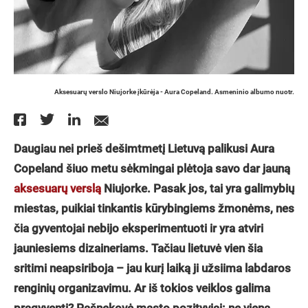
Aksesuarų verslo Niujorke įkūrėja - Aura Copeland. Asmeninio albumo nuotr.
Daugiau nei prieš dešimtmetį Lietuvą palikusi Aura
Copeland šiuo metu sėkmingai plėtoja savo dar jauną
aksesuarų verslą
Niujorke. Pasak jos, tai yra galimybių
miestas, puikiai tinkantis kūrybingiems žmonėms, nes
čia gyventojai nebijo eksperimentuoti ir yra atviri
jauniesiems dizaineriams. Tačiau lietuvė vien šia
sritimi neapsiriboja – jau kurį laiką ji užsiima labdaros
renginių organizavimu. Ar iš tokios veiklos galima