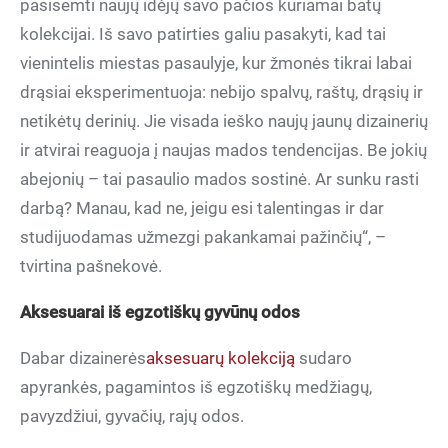
pasisemti naujų idėjų savo pačios kuriamai batų
kolekcijai. Iš savo patirties galiu pasakyti, kad tai
vienintelis miestas pasaulyje, kur žmonės tikrai labai
drąsiai eksperimentuoja: nebijo spalvų, raštų, drąsių ir
netikėtų derinių. Jie visada ieško naujų jaunų dizainerių
ir atvirai reaguoja į naujas mados tendencijas. Be jokių
abejonių – tai pasaulio mados sostinė. Ar sunku rasti
darbą? Manau, kad ne, jeigu esi talentingas ir dar
studijuodamas užmezgi pakankamai pažinčių“, –
tvirtina pašnekovė.
Aksesuarai iš egzotiškų gyvūnų odos
Dabar dizainerės
aksesuarų kolekciją
sudaro
apyrankės, pagamintos iš egzotiškų medžiagų,
pavyzdžiui, gyvačių, rajų odos.