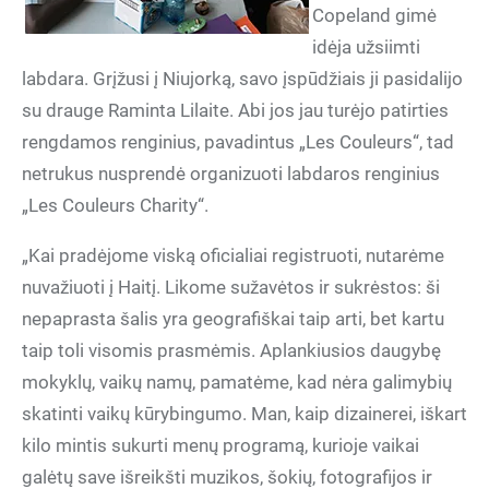
Copeland gimė
idėja užsiimti
labdara. Grįžusi į Niujorką, savo įspūdžiais ji pasidalijo
su drauge Raminta Lilaite. Abi jos jau turėjo patirties
rengdamos renginius, pavadintus „Les Couleurs“, tad
netrukus nusprendė organizuoti labdaros renginius
„Les Couleurs Charity“.
„Kai pradėjome viską oficialiai registruoti, nutarėme
nuvažiuoti į Haitį. Likome sužavėtos ir sukrėstos: ši
nepaprasta šalis yra geografiškai taip arti, bet kartu
taip toli visomis prasmėmis. Aplankiusios daugybę
mokyklų, vaikų namų, pamatėme, kad nėra galimybių
skatinti vaikų kūrybingumo. Man, kaip dizainerei, iškart
kilo mintis sukurti menų programą, kurioje vaikai
galėtų save išreikšti muzikos, šokių, fotografijos ir