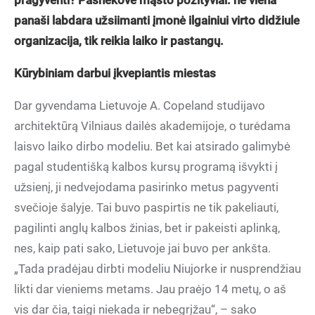
pragyventi? Pašnekovė mąsto pozityviai: ne viena
panaši labdara užsiimanti įmonė ilgainiui virto didžiule
organizacija, tik reikia laiko ir pastangų.
Kūrybiniam darbui įkvepiantis miestas
Dar gyvendama Lietuvoje A. Copeland studijavo
architektūrą Vilniaus dailės akademijoje, o turėdama
laisvo laiko dirbo modeliu. Bet kai atsirado galimybė
pagal studentišką kalbos kursų programą išvykti į
užsienį, ji nedvejodama pasirinko metus pagyventi
svečioje šalyje. Tai buvo paspirtis ne tik pakeliauti,
pagilinti anglų kalbos žinias, bet ir pakeisti aplinką,
nes, kaip pati sako, Lietuvoje jai buvo per ankšta.
„Tada pradėjau dirbti modeliu Niujorke ir nusprendžiau
likti dar vieniems metams. Jau praėjo 14 metų, o aš
vis dar čia, taigi niekada ir nebegrįžau“, – sako