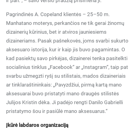
ir pan.“, – savo verslo pradžią prisimena ji.
Pagrindinės A. Copeland klientės – 25–50 m.
Manhatano moterys, perkančios ne tik gerai žinomų
dizainerių kūrinius, bet ir atviros jauniesiems
dizaineriams. Pasak pašnekovės, joms svarbi sukurto
aksesuaro istorija, kur ir kaip jis buvo pagamintas. O
kad pasiektų savo pirkėjas, dizainerei tenka pasitelkti
socialinius tinklus „Facebook“ ar „Instagram“, taip pat
svarbu užmegzti ryšį su stilistais, mados dizaineriais
ar tinklaraštininkais: „Pavyzdžiui, pirmą kartą mano
aksesuarai buvo pristatyti mano draugės stilistės
Julijos Kristin dėka. Ji padėjo rengti Danilo Gabrielli
pristatymo šou ir pasiūlė mano aksesuarus.“
Įkūrė labdaros organizaciją