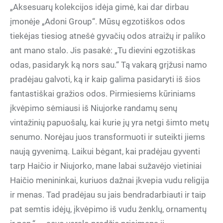
„Aksesuarų kolekcijos idėja gimė, kai dar dirbau
įmonėje „Adoni Group“. Mūsų egzotiškos odos
tiekėjas tiesiog atnešė gyvačių odos atraižų ir paliko
ant mano stalo. Jis pasakė: „Tu dievini egzotiškas
odas, pasidaryk ką nors sau.“ Tą vakarą grįžusi namo
pradėjau galvoti, ką ir kaip galima pasidaryti iš šios
fantastiškai gražios odos. Pirmiesiems kūriniams
įkvėpimo sėmiausi iš Niujorke randamų senų
vintažinių papuošalų, kai kurie jų yra netgi šimto metų
senumo. Norėjau juos transformuoti ir suteikti jiems
naują gyvenimą. Laikui bėgant, kai pradėjau gyventi
tarp Haičio ir Niujorko, mane labai sužavėjo vietiniai
Haičio menininkai, kuriuos dažnai įkvepia vudu religija
ir menas. Tad pradėjau su jais bendradarbiauti ir taip
pat semtis idėjų, įkvėpimo iš vudu ženklų, ornamentų