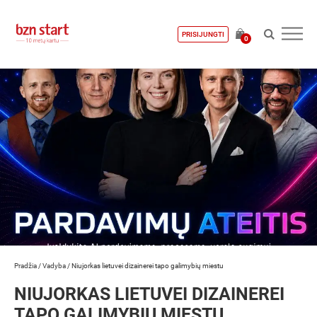
PRISIJUNGTI
0
Pradžia
/
Vadyba
/
Niujorkas lietuvei dizainerei tapo galimybių miestu
NIUJORKAS LIETUVEI DIZAINEREI
TAPO GALIMYBIŲ MIESTU