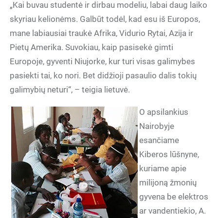
„Kai buvau studentė ir dirbau modeliu, labai daug laiko
skyriau kelionėms. Galbūt todėl, kad esu iš Europos,
mane labiausiai traukė Afrika, Vidurio Rytai, Azija ir
Pietų Amerika. Suvokiau, kaip pasisekė gimti
Europoje, gyventi Niujorke, kur turi visas galimybes
pasiekti tai, ko nori. Bet didžioji pasaulio dalis tokių
galimybių neturi“, – teigia lietuvė.
O apsilankius
Nairobyje
esančiame
Kiberos lūšnyne,
kuriame apie
milijoną žmonių
gyvena be elektros
ar vandentiekio, A.