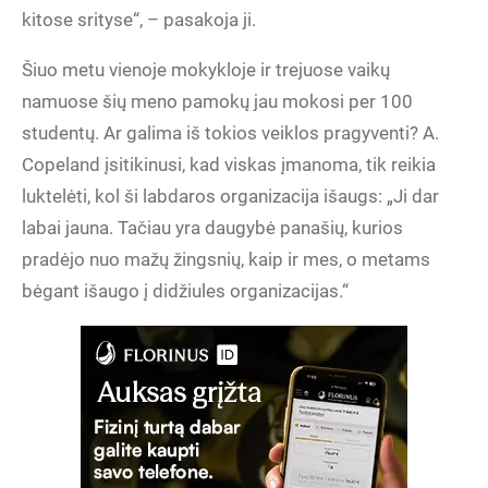
kitose srityse“, – pasakoja ji.
Šiuo metu vienoje mokykloje ir trejuose vaikų
namuose šių meno pamokų jau mokosi per 100
studentų. Ar galima iš tokios veiklos pragyventi? A.
Copeland įsitikinusi, kad viskas įmanoma, tik reikia
luktelėti, kol ši labdaros organizacija išaugs: „Ji dar
labai jauna. Tačiau yra daugybė panašių, kurios
pradėjo nuo mažų žingsnių, kaip ir mes, o metams
bėgant išaugo į didžiules organizacijas.“