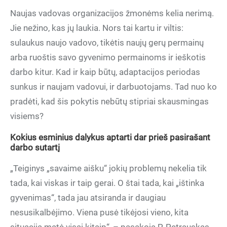
Naujas vadovas organizacijos žmonėms kelia nerimą.
Jie nežino, kas jų laukia. Nors tai kartu ir viltis:
sulaukus naujo vadovo, tikėtis naujų gerų permainų
arba ruoštis savo gyvenimo permainoms ir ieškotis
darbo kitur. Kad ir kaip būtų, adaptacijos periodas
sunkus ir naujam vadovui, ir darbuotojams. Tad nuo ko
pradėti, kad šis pokytis nebūtų stipriai skausmingas
visiems?
Kokius esminius dalykus aptarti dar prieš pasirašant
darbo sutartį
„Teiginys „savaime aišku“ jokių problemų nekelia tik
tada, kai viskas ir taip gerai. O štai tada, kai „ištinka
gyvenimas“, tada jau atsiranda ir daugiau
nesusikalbėjimo. Viena pusė tikėjosi vieno, kita