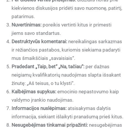
kiekvienos diskusijos pridėti savo nuomonę, patirtį,
patarimus.
Nuvertinimas:
poreikis vertinti kitus ir primesti
jiems savo standartus.
Destruktyvūs komentarai:
nereikalingas sarkazmas
ir rėžiančios pastabos, kuriomis siekiama padaryti
mus šmaikščiais „savaisiais“.
Pradedant „Taip, bet“ „Na, tačiau“:
per dažnas
neigiamų kvalifikatorių naudojimas slapta išsakant
žinutę: „Aš teisus, o tu klysti“.
Kalbėjimas supykus:
emocinio nepastovumo kaip
valdymo įrankio naudojimas.
Informacijos nuslėpimas:
atsisakymas dalytis
informacija, siekiant išlaikyti pranašumą prieš kitus.
Nesugebėjimas tinkamai pripažinti:
nesugebėjimas