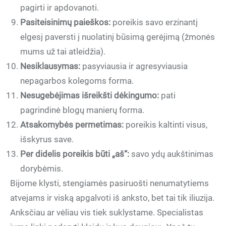
pagirti ir apdovanoti.
Pasiteisinimų paieškos:
poreikis savo erzinantį
elgesį paversti į nuolatinį būsimą gerėjimą (žmonės
mums už tai atleidžia).
Nesiklausymas:
pasyviausia ir agresyviausia
nepagarbos kolegoms forma.
Nesugebėjimas išreikšti dėkingumo:
pati
pagrindinė blogų manierų forma.
Atsakomybės permetimas:
poreikis kaltinti visus,
išskyrus save.
Per didelis poreikis būti „aš“:
savo ydų aukštinimas
dorybėmis.
Bijome klysti, stengiamės pasiruošti nenumatytiems
atvejams ir viską apgalvoti iš anksto, bet tai tik iliuzija.
Anksčiau ar vėliau vis tiek suklystame. Specialistas