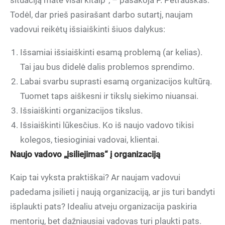
situaciją matė visai kitaip“, – pasakoja P. Petrauskas.
Todėl, dar prieš pasirašant darbo sutartį, naujam
vadovui reikėtų išsiaiškinti šiuos dalykus:
Išsamiai išsiaiškinti esamą problemą (ar kelias).
Tai jau bus didelė dalis problemos sprendimo.
Labai svarbu suprasti esamą organizacijos kultūrą.
Tuomet taps aiškesni ir tikslų siekimo niuansai.
Išsiaiškinti organizacijos tikslus.
Išsiaiškinti lūkesčius. Ko iš naujo vadovo tikisi
kolegos, tiesioginiai vadovai, klientai.
Naujo vadovo „įsiliejimas“ į organizaciją
Kaip tai vyksta praktiškai? Ar naujam vadovui
padedama įsilieti į naują organizaciją, ar jis turi bandyti
išplaukti pats? Idealiu atveju organizacija paskiria
mentorių, bet dažniausiai vadovas turi plaukti pats.