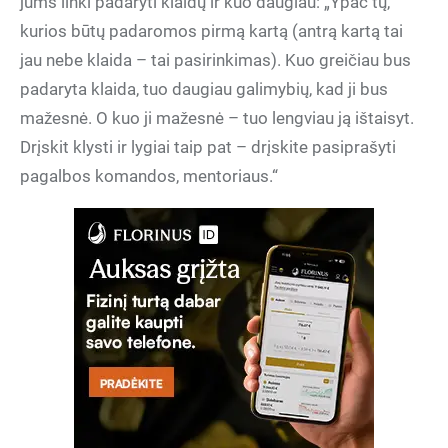
jums linki padaryti klaidų ir kuo daugiau: „Ypač tų,
kurios būtų padaromos pirmą kartą (antrą kartą tai
jau nebe klaida – tai pasirinkimas). Kuo greičiau bus
padaryta klaida, tuo daugiau galimybių, kad ji bus
mažesnė. O kuo ji mažesnė – tuo lengviau ją ištaisyt.
Drįskit klysti ir lygiai taip pat – drįskite pasiprašyti
pagalbos komandos, mentoriaus.“