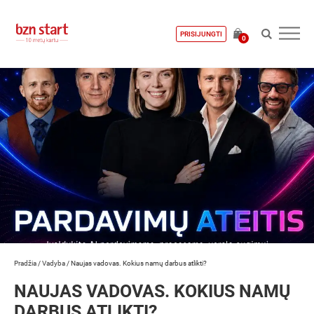
PRISIJUNGTI
0
Pradžia
/
Vadyba
/
Naujas vadovas. Kokius namų darbus atlikti?
NAUJAS VADOVAS. KOKIUS NAMŲ
DARBUS ATLIKTI?