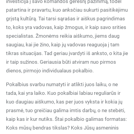
investicija į savo komandos geresnį pažinimą, todėl
patartina ir pravartu, kuo anksčiau sukurti pasitikėjimu
grįstą kultūrą. Tai tarsi sąrašas ir aiškus pagrindimas
to, koks yra vadovas, kaip žmogus, ir kaip savo srities
specialistas. Žmonėms reikia aiškumo, jiems daug
saugiau, kai jie žino, kaip jų vadovas reaguoja į tam
tikras situacijas. Tad geriau įvardyti iš anksto, o kita jie
ir taip sužinos. Geriausia būti atviram nuo pirmos
dienos, pirmojo individualaus pokalbio.
Pokalbius svarbu numatyti ir atlikti juos laiku, o ne
tada, kai yra laiko. Kuo pokalbiai labiau reguliarūs ir
kuo daugiau aiškumo, kas per juos vyksta ir kokia jų
prasmė, tuo greičiau galima imtis darbų, o ne stebėti,
kaip kas ir kur nutiks. Štai pokalbio galimas formatas:
Koks mūsų bendras tikslas? Koks Jūsų asmeninis