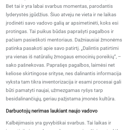
Bet tai ir yra labai svarbus momentas, parodantis
lyderystės įgūdžius. Šiuo atveju ne vieta ir ne laikas
įrodinėti savo vadovo galią ar apsimetinėti, koks esi
protingas. Tai puikus būdas paprašyti pagalbos ir
pačiam pasieškoti mentoriaus. Dažniausiai žmonėms
patinka pasakoti apie savo patirtį. „Dalintis patirtimi
yra vienas iš natūralių žmogaus emocinių poreikių“, –
sako pašnekovas. Paprašęs pagalbos, laimėsi net
keliose skirtingose srityse, nes dalinantis informacija
vyksta tam tikra inventorizacija ir esami procesai gali
būti pamatyti naujai, užmezgamas ryšys tarp
besidalinančiųjų, geriau pažįstama įmonės kultūra.
Darbuotojų nerimas laukiant naujo vadovo
Kalbėjimasis yra gyvybiškai svarbus. Tai laikas ir