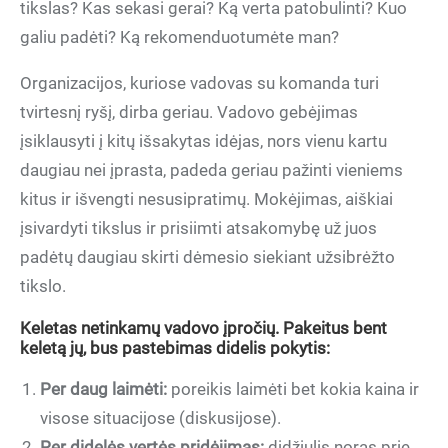
tikslas? Kas sekasi gerai? Ką verta patobulinti? Kuo
galiu padėti? Ką rekomenduotumėte man?
Organizacijos, kuriose vadovas su komanda turi
tvirtesnį ryšį, dirba geriau. Vadovo gebėjimas
įsiklausyti į kitų išsakytas idėjas, nors vienu kartu
daugiau nei įprasta, padeda geriau pažinti vieniems
kitus ir išvengti nesusipratimų. Mokėjimas, aiškiai
įsivardyti tikslus ir prisiimti atsakomybę už juos
padėtų daugiau skirti dėmesio siekiant užsibrėžto
tikslo.
Keletas netinkamų vadovo įpročių. Pakeitus bent
keletą jų, bus pastebimas didelis pokytis:
Per daug laimėti:
poreikis laimėti bet kokia kaina ir
visose situacijose (diskusijose).
Per didelės vertės pridėjimas:
didžiulis noras prie