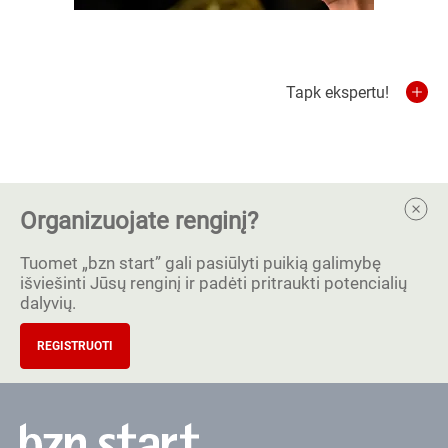
Tapk ekspertu!
Organizuojate renginį?
Tuomet „bzn start” gali pasiūlyti puikią galimybę
išviešinti Jūsų renginį ir padėti pritraukti potencialių
dalyvių.
REGISTRUOTI