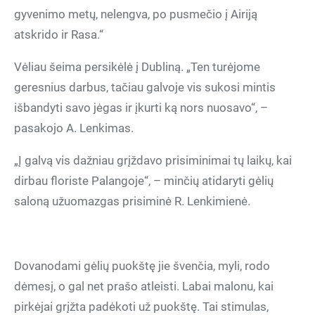
gyvenimo metų, nelengva, po pusmečio į Airiją
atskrido ir Rasa.“
Vėliau šeima persikėlė į Dubliną. „Ten turėjome
geresnius darbus, tačiau galvoje vis sukosi mintis
išbandyti savo jėgas ir įkurti ką nors nuosavo“, –
pasakojo A. Lenkimas.
„Į galvą vis dažniau grįždavo prisiminimai tų laikų, kai
dirbau floriste Palangoje“, – minčių atidaryti gėlių
saloną užuomazgas prisiminė R. Lenkimienė.
Dovanodami gėlių puokštę jie švenčia, myli, rodo
dėmesį, o gal net prašo atleisti. Labai malonu, kai
pirkėjai grįžta padėkoti už puokštę. Tai stimulas,