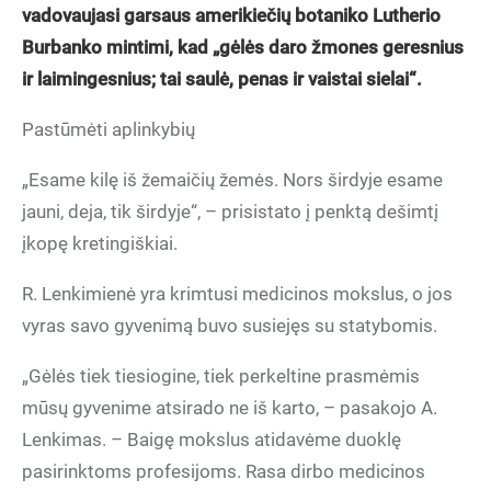
vadovaujasi garsaus amerikiečių botaniko Lutherio
Burbanko mintimi, kad „gėlės daro žmones geresnius
ir laimingesnius; tai saulė, penas ir vaistai sielai“.
Pastūmėti aplinkybių
„Esame kilę iš žemaičių žemės. Nors širdyje esame
jauni, deja, tik širdyje“, – prisistato į penktą dešimtį
įkopę kretingiškiai.
R. Lenkimienė yra krimtusi medicinos mokslus, o jos
vyras savo gyvenimą buvo susiejęs su statybomis.
„Gėlės tiek tiesiogine, tiek perkeltine prasmėmis
mūsų gyvenime atsirado ne iš karto, – pasakojo A.
Lenkimas. – Baigę mokslus atidavėme duoklę
pasirinktoms profesijoms. Rasa dirbo medicinos