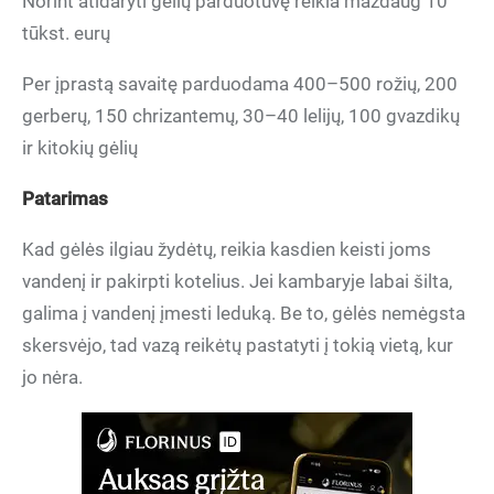
Norint atidaryti gėlių parduotuvę reikia maždaug 10
tūkst. eurų
Per įprastą savaitę parduodama 400–500 rožių, 200
gerberų, 150 chrizantemų, 30–40 lelijų, 100 gvazdikų
ir kitokių gėlių
Patarimas
Kad gėlės ilgiau žydėtų, reikia kasdien keisti joms
vandenį ir pakirpti kotelius. Jei kambaryje labai šilta,
galima į vandenį įmesti leduką. Be to, gėlės nemėgsta
skersvėjo, tad vazą reikėtų pastatyti į tokią vietą, kur
jo nėra.