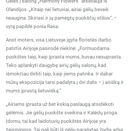
Gėlės į saloną „Harmony Flowers“ atkeliauja iš
Olandijos. „Kitaip nei lietuviai, airiai gėlių beveik
neaugina. Skiriasi ir jų pamėgtų puokščių stilius“, –
vyrą papildė ponia Rasa.
Anot moters, visa Lietuvoje įgyta floristės darbo
patirtis Airijoje pasirodė niekinė: „Formuodama
puokštes taip, kaip įprasta mums, buvau nesuprasta.
Teko aplankyti daugybę airių gėlių salonų, kad
išmokčiau dirbti taip, kaip jiems patinka. Ir dabar
mūsų ekspozicija tarsi padalyta į dvi dalis – į airišką ir
mums įprastą lietuvišką.“
„Airiams įprasta už bet kokią paslaugą atsidėkoti
gėlėmis. Jie gėlių puokšte sveikina ir Kalėdų proga.
Įdomu, tai kad laidotuvių puokštės Airijoje yra
žaismingos. Tai gali būti iš gėlių parašytas žodis arba