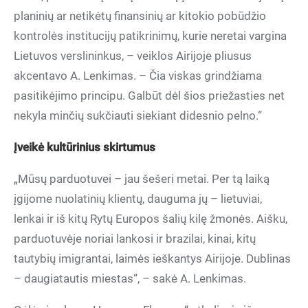
planinių ar netikėtų finansinių ar kitokio pobūdžio
kontrolės institucijų patikrinimų, kurie neretai vargina
Lietuvos verslininkus, – veiklos Airijoje pliusus
akcentavo A. Lenkimas. – Čia viskas grindžiama
pasitikėjimo principu. Galbūt dėl šios priežasties net
nekyla minčių sukčiauti siekiant didesnio pelno.“
Įveikė kultūrinius skirtumus
„Mūsų parduotuvei – jau šešeri metai. Per tą laiką
įgijome nuolatinių klientų, dauguma jų – lietuviai,
lenkai ir iš kitų Rytų Europos šalių kilę žmonės. Aišku,
parduotuvėje noriai lankosi ir brazilai, kinai, kitų
tautybių imigrantai, laimės ieškantys Airijoje. Dublinas
– daugiatautis miestas“, – sakė A. Lenkimas.