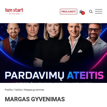
PRISIJUNGTI
0
Pradžia
/
Vadyba
/
Margas gyvenimas
MARGAS GYVENIMAS