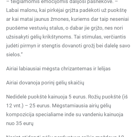
– teigiamomis emocijomis dalijosi pašnekovė. –
Labai malonu, kai pirkėjai grįžta padėkoti už puokštę
ar kai matai jaunus žmones, kuriems dar taip neseniai
puošėme vestuvių stalus, o dabar jie grįžo, nes nori
užsisakyti gėlių krikštynoms. Tai stimulas, verčiantis
judėti pirmyn ir stengtis dovanoti grožį bei dalelę savo
sielos.“
Airiai labiausiai mėgsta chrizantemas ir lelijas
Airiai dovanoja porinį gėlių skaičių
Nedidelė puokštė kainuoja 5 eurus. Rožių puokštė (iš
12 vnt.) – 25 eurus. Mėgstamiausia airių gėlių
kompozicija specialiame inde su vandeniu kainuoja
nuo 35 eurų