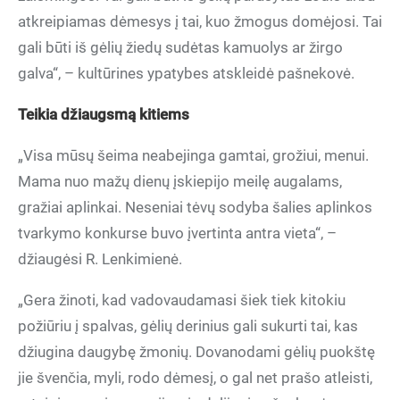
atkreipiamas dėmesys į tai, kuo žmogus domėjosi. Tai
gali būti iš gėlių žiedų sudėtas kamuolys ar žirgo
galva“, – kultūrines ypatybes atskleidė pašnekovė.
Teikia džiaugsmą kitiems
„Visa mūsų šeima neabejinga gamtai, grožiui, menui.
Mama nuo mažų dienų įskiepijo meilę augalams,
gražiai aplinkai. Neseniai tėvų sodyba šalies aplinkos
tvarkymo konkurse buvo įvertinta antra vieta“, –
džiaugėsi R. Lenkimienė.
„Gera žinoti, kad vadovaudamasi šiek tiek kitokiu
požiūriu į spalvas, gėlių derinius gali sukurti tai, kas
džiugina daugybę žmonių. Dovanodami gėlių puokštę
jie švenčia, myli, rodo dėmesį, o gal net prašo atleisti,