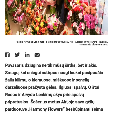
Rasa ir Arvydas Lenkimai - gėlių parduotuvės Airijoje „Harmony Flowers“ įkūrėjai.
Asmeninio albumo nuotr.
Pavasaris džiugina ne tik mūsų širdis, bet ir akis.
Smagu, kai sniegui nutirpus nuogi laukai pasipuošia
žaliu kilimu, o kiemuose, miškuose ir senelių
darželiuose pražysta gėlės. Ilgiuosi spalvų. O štai
Rasos ir Arvydo Lenkimų akys prie spalvų
pripratusios. Šešerius metus Airijoje savo gėlių
parduotuve „Harmony Flowers“ besirūpinanti šeima