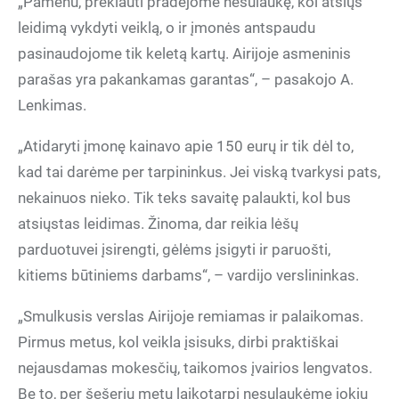
„Pamenu, prekiauti pradėjome nesulaukę, kol atsiųs
leidimą vykdyti veiklą, o ir įmonės antspaudu
pasinaudojome tik keletą kartų. Airijoje asmeninis
parašas yra pakankamas garantas“, – pasakojo A.
Lenkimas.
„Atidaryti įmonę kainavo apie 150 eurų ir tik dėl to,
kad tai darėme per tarpininkus. Jei viską tvarkysi pats,
nekainuos nieko. Tik teks savaitę palaukti, kol bus
atsiųstas leidimas. Žinoma, dar reikia lėšų
parduotuvei įsirengti, gėlėms įsigyti ir paruošti,
kitiems būtiniems darbams“, – vardijo verslininkas.
„Smulkusis verslas Airijoje remiamas ir palaikomas.
Pirmus metus, kol veikla įsisuks, dirbi praktiškai
nejausdamas mokesčių, taikomos įvairios lengvatos.
Be to, per šešerių metų laikotarpį nesulaukėme jokių