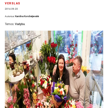
VERSLAS
2014.09.20
Autorius:
Karolina Kondratjevaitė
Temos:
Vadyba
.