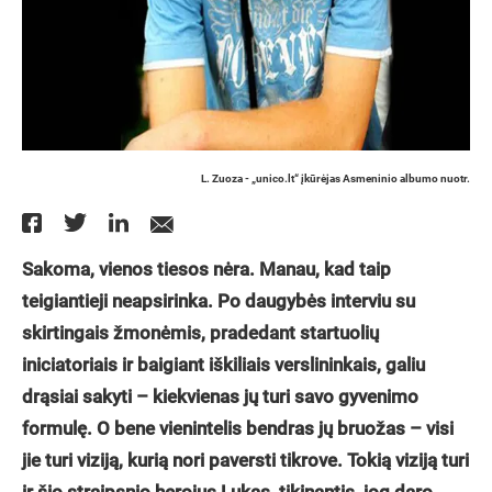
L. Zuoza - „unico.lt“ įkūrėjas Asmeninio albumo nuotr.
Sakoma, vienos tiesos nėra. Manau, kad taip
teigiantieji neapsirinka. Po daugybės interviu su
skirtingais žmonėmis, pradedant startuolių
iniciatoriais ir baigiant iškiliais verslininkais, galiu
drąsiai sakyti – kiekvienas jų turi savo gyvenimo
formulę. O bene vienintelis bendras jų bruožas – visi
jie turi viziją, kurią nori paversti tikrove. Tokią viziją turi