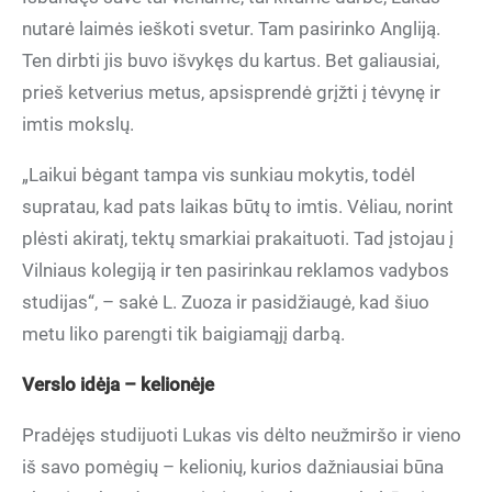
nutarė laimės ieškoti svetur. Tam pasirinko Angliją.
Ten dirbti jis buvo išvykęs du kartus. Bet galiausiai,
prieš ketverius metus, apsisprendė grįžti į tėvynę ir
imtis mokslų.
„Laikui bėgant tampa vis sunkiau mokytis, todėl
supratau, kad pats laikas būtų to imtis. Vėliau, norint
plėsti akiratį, tektų smarkiai prakaituoti. Tad įstojau į
Vilniaus kolegiją ir ten pasirinkau reklamos vadybos
studijas“, – sakė L. Zuoza ir pasidžiaugė, kad šiuo
metu liko parengti tik baigiamąjį darbą.
Verslo idėja – kelionėje
Pradėjęs studijuoti Lukas vis dėlto neužmiršo ir vieno
iš savo pomėgių – kelionių, kurios dažniausiai būna