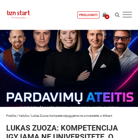
PRISIJUNGTI
0
Pradžia
/
Vadyba
/
Lukas Zuoza: kompetencija įgyjama ne universitete, o dirbant
LUKAS ZUOZA: KOMPETENCIJA
ĮGYJAMA NE UNIVERSITETE, O