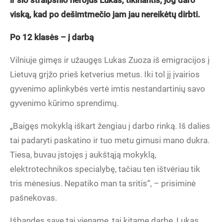
ir šio straipsnio herojus Lukas, tikinantis, jog daro
viską, kad po dešimtmečio jam jau nereikėtų dirbti.
Po 12 klasės – į darbą
Vilniuje gimęs ir užaugęs Lukas Zuoza iš emigracijos į
Lietuvą grįžo prieš ketverius metus. Iki tol jį įvairios
gyvenimo aplinkybės vertė imtis nestandartinių savo
gyvenimo kūrimo sprendimų.
„Baigęs mokyklą iškart žengiau į darbo rinką. Iš dalies
tai padaryti paskatino ir tuo metu gimusi mano dukra.
Tiesa, buvau įstojęs į aukštąją mokyklą,
elektrotechnikos specialybę, tačiau ten ištvėriau tik
tris mėnesius. Nepatiko man ta sritis“, – prisiminė
pašnekovas.
Išbandęs save tai viename, tai kitame darbe, Lukas