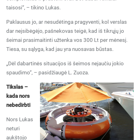
taisosi“, – tikino Lukas.
Paklausus jo, ar nesudėtinga pragyventi, kol verslas
dar neįsibėgėjo, pašnekovas teigė, kad iš tikrųjų jo
šeimai prasimaitinti užtenka vos 300 Lt per mėnesį.
Tiesa, su sąlyga, kad jau yra nuosavas būstas.
„Dėl dabartinės situacijos iš šeimos nejaučiu jokio
spaudimo“, – pasidžiaugė L. Zuoza.
Tikslas –
kada nors
nebedirbti
Nors Lukas
neturi
aukštojo