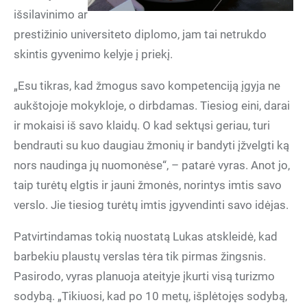
išsilavinimo ar
prestižinio universiteto diplomo, jam tai netrukdo
skintis gyvenimo kelyje į priekį.
„Esu tikras, kad žmogus savo kompetenciją įgyja ne
aukštojoje mokykloje, o dirbdamas. Tiesiog eini, darai
ir mokaisi iš savo klaidų. O kad sektųsi geriau, turi
bendrauti su kuo daugiau žmonių ir bandyti įžvelgti ką
nors naudinga jų nuomonėse“, – patarė vyras. Anot jo,
taip turėtų elgtis ir jauni žmonės, norintys imtis savo
verslo. Jie tiesiog turėtų imtis įgyvendinti savo idėjas.
Patvirtindamas tokią nuostatą Lukas atskleidė, kad
barbekiu plaustų verslas tėra tik pirmas žingsnis.
Pasirodo, vyras planuoja ateityje įkurti visą turizmo
sodybą. „Tikiuosi, kad po 10 metų, išplėtojęs sodybą,