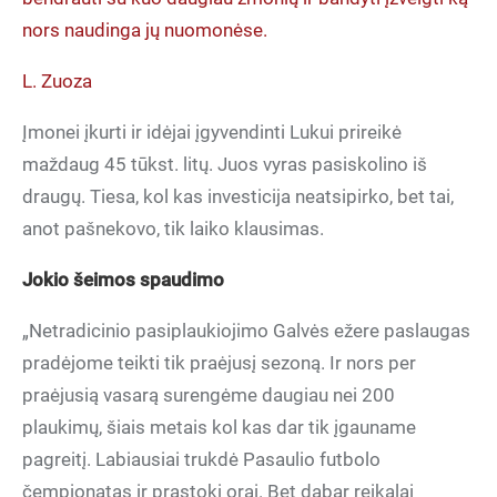
nors naudinga jų nuomonėse.
L. Zuoza
Įmonei įkurti ir idėjai įgyvendinti Lukui prireikė
maždaug 45 tūkst. litų. Juos vyras pasiskolino iš
draugų. Tiesa, kol kas investicija neatsipirko, bet tai,
anot pašnekovo, tik laiko klausimas.
Jokio šeimos spaudimo
„Netradicinio pasiplaukiojimo Galvės ežere paslaugas
pradėjome teikti tik praėjusį sezoną. Ir nors per
praėjusią vasarą surengėme daugiau nei 200
plaukimų, šiais metais kol kas dar tik įgauname
pagreitį. Labiausiai trukdė Pasaulio futbolo
čempionatas ir prastoki orai. Bet dabar reikalai