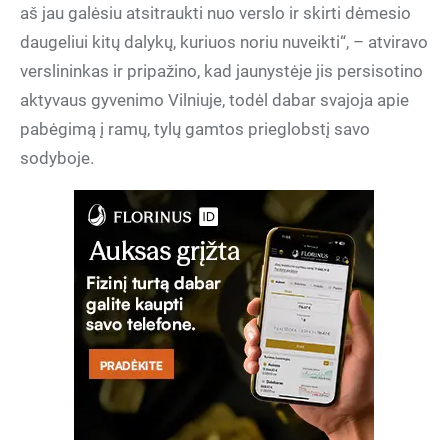
aš jau galėsiu atsitraukti nuo verslo ir skirti dėmesio
daugeliui kitų dalykų, kuriuos noriu nuveikti“, – atviravo
verslininkas ir pripažino, kad jaunystėje jis persisotino
aktyvaus gyvenimo Vilniuje, todėl dabar svajoja apie
pabėgimą į ramų, tylų gamtos prieglobstį savo
sodyboje.