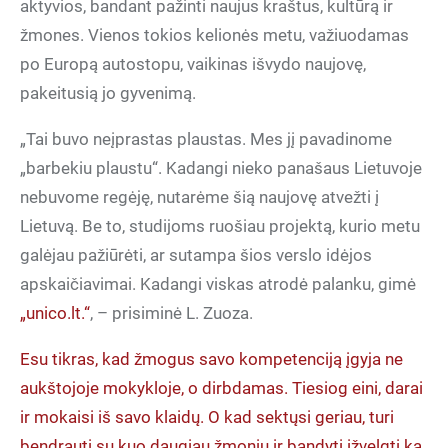
aktyvios, bandant pažinti naujus kraštus, kultūrą ir
žmones. Vienos tokios kelionės metu, važiuodamas
po Europą autostopu, vaikinas išvydo naujovę,
pakeitusią jo gyvenimą.
„Tai buvo neįprastas plaustas. Mes jį pavadinome
„barbekiu plaustu“. Kadangi nieko panašaus Lietuvoje
nebuvome regėję, nutarėme šią naujovę atvežti į
Lietuvą. Be to, studijoms ruošiau projektą, kurio metu
galėjau pažiūrėti, ar sutampa šios verslo idėjos
apskaičiavimai. Kadangi viskas atrodė palanku, gimė
„unico.lt.“
, – prisiminė L. Zuoza.
Esu tikras, kad žmogus savo kompetenciją įgyja ne
aukštojoje mokykloje, o dirbdamas. Tiesiog eini, darai
ir mokaisi iš savo klaidų. O kad sektųsi geriau, turi
bendrauti su kuo daugiau žmonių ir bandyti įžvelgti ką