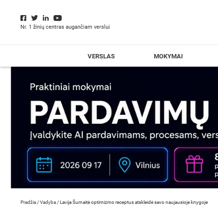
Nr. 1 žinių centras augančiam verslui
VERSLAS
MOKYMAI
Pradžia
/
Vadyba
/
Lavija Šurnaitė optimizmo receptus atskleidė savo naujausioje knygoje