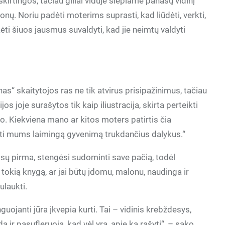
irtingos, tačiau giliai viduje slepiame panašų vidinį
nų. Noriu padėti moterims suprasti, kad liūdėti, verkti,
ėti šiuos jausmus suvaldyti, kad jie neimtų valdyti
s“ skaitytojos ras ne tik atvirus prisipažinimus, tačiau
os joje surašytos tik kaip iliustracija, skirta perteikti
mo. Kiekviena mano ar kitos moters patirtis čia
sti mums laimingą gyvenimą trukdančius dalykus.“
isų pirma, stengėsi sudominti save pačią, todėl
tokią knygą, ar jai būtų įdomu, malonu, naudinga ir
ulaukti.
guojanti jūra įkvepia kurti. Tai – vidinis krebždesys,
 ir pasufleruoja, kad vėl yra, apie ką rašyti“, – sako