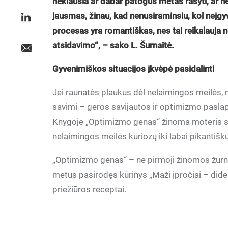
neklausia ar dabar patogus metas rašyti, ar ne
jausmas, žinau, kad nenusiraminsiu, kol neįg
procesas yra romantiškas, nes tai reikalauja ne
atsidavimo“, – sako L. Šurnaitė.
Gyvenimiškos situacijos įkvėpė pasidalinti
Jei raunatės plaukus dėl nelaimingos meilės, n
savimi – geros savijautos ir optimizmo paslapt
Knygoje „Optimizmo genas“ žinoma moteris sud
nelaimingos meilės kuriozų iki labai pikantišk
„Optimizmo genas“ – ne pirmoji žinomos žurnal
metus pasirodęs kūrinys „Maži įpročiai – didel
priežiūros receptai.