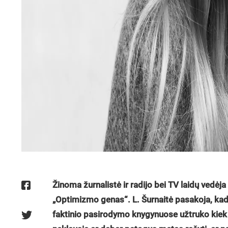
Žinoma žurnalistė ir radijo bei TV laidų vedėja
„Optimizmo genas“. L. Šurnaitė pasakoja, ka
faktinio pasirodymo knygynuose užtruko kiek 