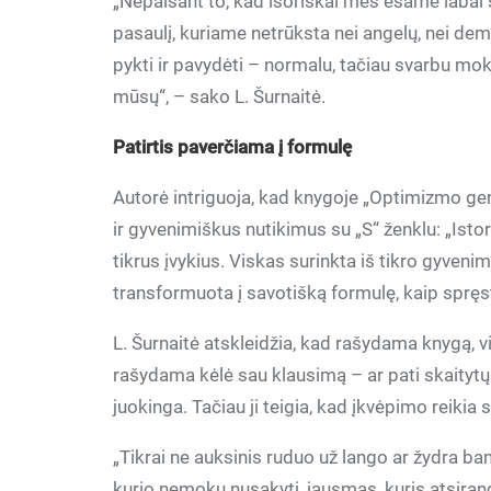
„Nepaisant to, kad išoriškai mes esame labai sk
pasaulį, kuriame netrūksta nei angelų, nei demo
pykti ir pavydėti – normalu, tačiau svarbu mok
mūsų“, – sako L. Šurnaitė.
Patirtis paverčiama į formulę
Autorė intriguoja, kad knygoje „Optimizmo gena
ir gyvenimiškus nutikimus su „S“ ženklu: „Istorij
tikrus įvykius. Viskas surinkta iš tikro gyveni
transformuota į savotišką formulę, kaip sprę
L. Šurnaitė atskleidžia, kad rašydama knygą, v
rašydama kėlė sau klausimą – ar pati skaitytų 
juokinga. Tačiau ji teigia, kad įkvėpimo reikia s
„Tikrai ne auksinis ruduo už lango ar žydra ban
kurio nemoku nusakyti, jausmas, kuris atsiranda