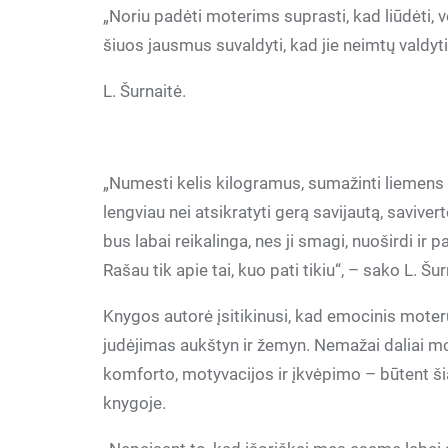
„Noriu padėti moterims suprasti, kad liūdėti, v
šiuos jausmus suvaldyti, kad jie neimtų valdyt
L. Šurnaitė.
„Numesti kelis kilogramus, sumažinti liemens a
lengviau nei atsikratyti gerą savijautą, saviver
bus labai reikalinga, nes ji smagi, nuoširdi i
Rašau tik apie tai, kuo pati tikiu“, – sako L. Šur
Knygos autorė įsitikinusi, kad emocinis moterų 
judėjimas aukštyn ir žemyn. Nemažai daliai mo
komforto, motyvacijos ir įkvėpimo – būtent šiai
knygoje.