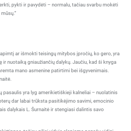
erkti, pykti ir pavydėti – normalu, tačiau svarbu mokėti
i mūsų.“
pimtį ar išmokti teisingų mitybos įpročių, ko gero, yra
tę ir nuotaiką gniaužiančių dalykų. Jaučiu, kad ši knyga
r paremta mano asmenine patirtimi bei išgyvenimais.
naitė.
pasaulis yra lyg amerikietiškieji kalneliai – nuolatinis
terų dar labai trūksta pasitikėjimo savimi, emocinio
s dalykais L. Šurnaitė ir stengiasi dalintis savo