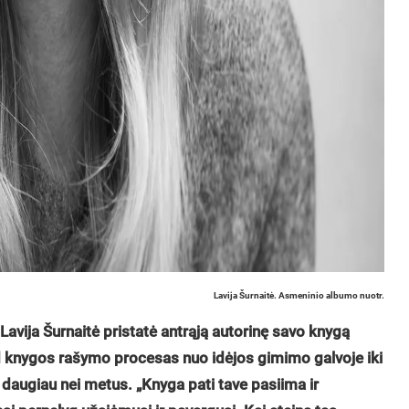
Lavija Šurnaitė. Asmeninio albumo nuotr.
 Lavija Šurnaitė pristatė antrąją autorinę savo knygą
d knygos rašymo procesas nuo idėjos gimimo galvoje iki
daugiau nei metus. „Knyga pati tave pasiima ir