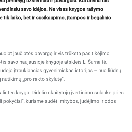
si pernelyg užsiėmusi ir pavargusi. Kai ateina tas
yvendinsiu savo idėjos. Ne visas knygos rašymo
 tik laiko, bet ir susikaupimo, įtampos ir begalinio
uolat jaučiatės pavargę ir vis trūksta pasitikėjimo
is savo naujausioje knygoje atskleis L. Šurnaitė.
ėjo įtraukiančias gyvenimiškas istorijas – nuo liūdnų
ų nutikimų „pro rakto skylutę“.
istės knyga. Didelio skaitytojų įvertinimo sulaukė prieš
i pokyčiai“, kuriame sudėti mitybos, judėjimo ir odos