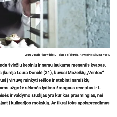
Laura Donėlė - kepyklėlės „Tie kepėjai“ įkūrėja. Asmeninio albumo nuotr.
inda šviežių kepinių ir namų jaukumą menantis kvapas.
os įkūrėja Laura Donėlė (31), buvusi Mažeikių „Ventos“
į virtuvę minkyti tešlos ir stebinti namiškių
piniams užgožė sėkmės lydimo žmogaus receptas ir L.
isės ir valdymo studijas yra kur kas prasmingiau, nei
ant į kulinarijos mokyklą. Ar tikrai toks apsisprendimas