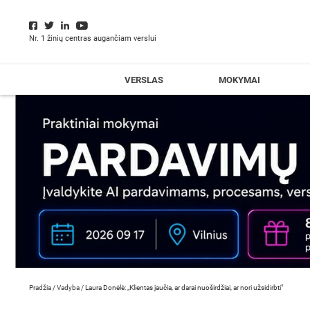
Nr. 1 žinių centras augančiam verslui
VERSLAS
MOKYMAI
Pradžia
/
Vadyba
/
Laura Donėlė: „Klientas jaučia, ar darai nuoširdžiai, ar nori užsidirbti"