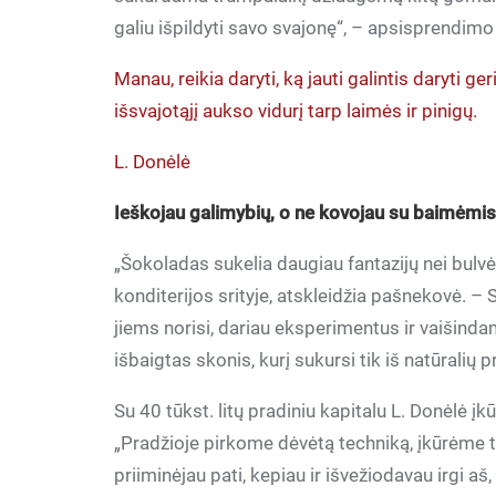
galiu išpildyti savo svajonę“, – apsisprendim
Manau, reikia daryti, ką jauti galintis daryti geri
išsvajotąjį aukso vidurį tarp laimės ir pinigų.
L. Donėlė
Ieškojau galimybių, o ne kovojau su baimėmi
„Šokoladas sukelia daugiau fantazijų nei bulvė
konditerijos srityje, atskleidžia pašnekovė. –
jiems norisi, dariau eksperimentus ir vaišinda
išbaigtas skonis, kurį sukursi tik iš natūralių 
Su 40 tūkst. litų pradiniu kapitalu L. Donėlė į
„Pradžioje pirkome dėvėtą techniką, įkūrėme
priiminėjau pati, kepiau ir išvežiodavau irgi aš,