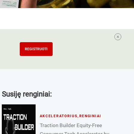
REGISTRUOTI
Susiję renginiai:
AKCELERATORIUS
,
RENGINIAI
Traction Builder Equity-Free
Consumer Tech Accelerator by