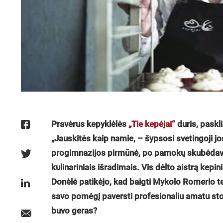
Pravėrus kepyklėlės
„Tie kepėjai“
duris, paskl
„Jauskitės kaip namie, – šypsosi svetingoji j
progimnazijos pirmūnė, po pamokų skubėdavusi 
kulinariniais išradimais. Vis dėlto aistrą ke
Donėlė patikėjo, kad baigti Mykolo Romerio te
savo pomėgį paversti profesionaliu amatu stoj
buvo geras?