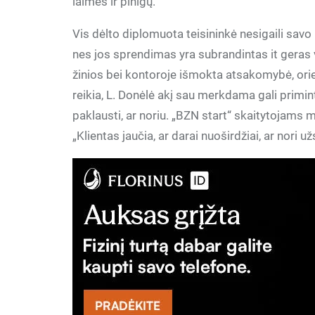
laimės ir pinigų.“
Vis dėlto diplomuota teisininkė nesigaili savo 
nes jos sprendimas yra subrandintas it geras 
žinios bei kontoroje išmokta atsakomybė, orient
reikia, L. Donėlė akį sau merkdama gali priminti
paklausti, ar noriu. „BZN start“ skaitytojams 
„Klientas jaučia, ar darai nuoširdžiai, ar nori už