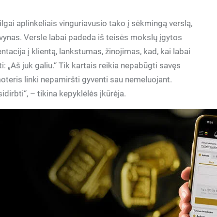
ilgai aplinkeliais vinguriavusio tako į sėkmingą verslą,
vynas. Versle labai padeda iš teisės mokslų įgytos
acija į klientą, lankstumas, žinojimas, kad, kai labai
: „Aš juk galiu.“ Tik kartais reikia nepabūgti savęs
moteris linki nepamiršti gyventi sau nemeluojant.
sidirbti“, – tikina kepyklėlės įkūrėja.