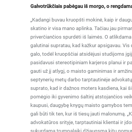
Galvotrūkčiais pabėgau iš morgo, o rengdam
„Kadangi buvau kruopšti mokinė, kaip ir daug
skatino ir visa mano aplinka. Tačiau jau pirmam
priverčiančios spurdėti iš laimės. O atlikdama
galutinai supratau, kad kažkur apsigavau. Vis 
galo, todėl kruopščiai atsidėjusi studijoms įgi
pasidavusi stereotipiniam karjeros planui ir pati
gauti už jį atlygį, o maisto gaminimas ir amžin
septynerių metų darbo tarptautinėje advokatų 
suprato, kad ir dažnos moters kasdiena, kai ši
pomėgio iki gyvenimo šaltinį atstojančios veik
kaupusi, daugybę knygų maisto gamybos temom
gali būti tik ten, kur iš tiesų jauti malonumą. 
advokatūros srityje, tarptautiniai klientai ir
sukurdama trumpalaikį džiaugsmą kitų gomuriu