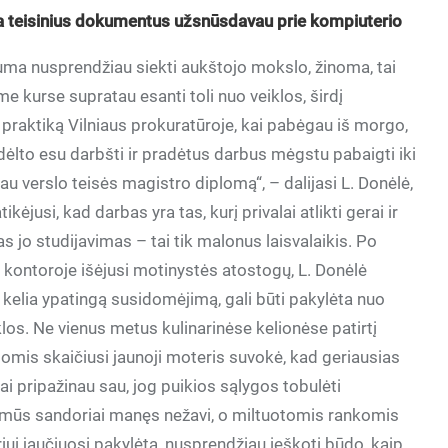
a teisinius dokumentus užsnūsdavau prie kompiuterio
uma nusprendžiau siekti aukštojo mokslo, žinoma, tai
e kurse supratau esanti toli nuo veiklos, širdį
 praktiką Vilniaus prokuratūroje, kai pabėgau iš morgo,
dėlto esu darbšti ir pradėtus darbus mėgstu pabaigti iki
jau verslo teisės magistro diplomą“, – dalijasi L. Donėlė,
kėjusi, kad darbas yra tas, kurį privalai atlikti gerai ir
as jo studijavimas – tai tik malonus laisvalaikis. Po
kontoroje išėjusi motinystės atostogų, L. Donėlė
 kelia ypatingą susidomėjimą, gali būti pakylėta nuo
los. Ne vienus metus kulinarinėse kelionėse patirtį
is skaičiusi jaunoji moteris suvokė, kad geriausias
„Kai pripažinau sau, jog puikios sąlygos tobulėti
 įdomūs sandoriai manęs nežavi, o miltuotomis rankomis
i jaučiuosi pakylėta, nusprendžiau ieškoti būdo, kaip