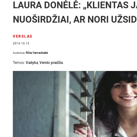
LAURA DONĖLĖ: „KLIENTAS J
NUOŠIRDŽIAI, AR NORI UŽSID
VERSLAS
2014.10.13
Autorius:
Rūta Varneckaitė
Temos:
Vadyba
,
Verslo pradžia
.