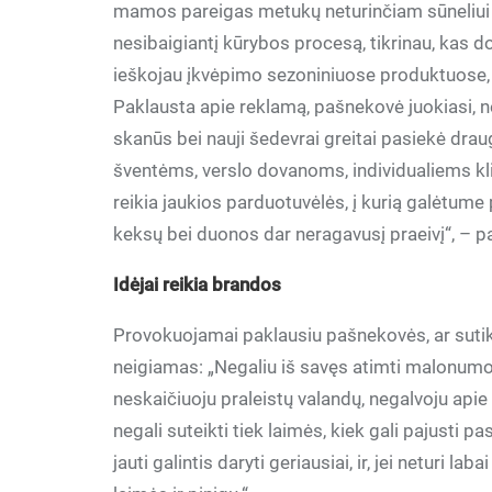
mamos pareigas metukų neturinčiam sūneliui sp
nesibaigiantį kūrybos procesą, tikrinau, kas 
ieškojau įkvėpimo sezoniniuose produktuose, u
Paklausta apie reklamą, pašnekovė juokiasi, n
skanūs bei nauji šedevrai greitai pasiekė dr
šventėms, verslo dovanoms, individualiems kl
reikia jaukios parduotuvėlės, į kurią galėtume
keksų bei duonos dar neragavusį praeivį“, – p
Idėjai reikia brandos
Provokuojamai paklausiu pašnekovės, ar sutikt
neigiamas: „Negaliu iš savęs atimti malonumo di
neskaičiuoju praleistų valandų, negalvoju apie
negali suteikti tiek laimės, kiek gali pajusti 
jauti galintis daryti geriausiai, ir, jei neturi la