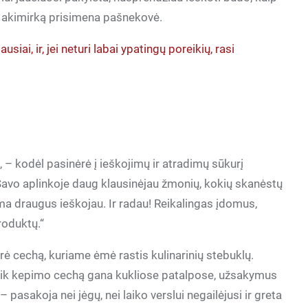
o akimirką prisimena pašnekovė.
ausiai, ir, jei neturi labai ypatingų poreikių, rasi
s
, – kodėl pasinėrė į ieškojimų ir atradimų sūkurį
 Savo aplinkoje daug klausinėjau žmonių, kokių skanėstų
ma draugus ieškojau. Ir radau! Reikalingas įdomus,
produktų.“
kūrė cechą, kuriame ėmė rastis kulinarinių stebuklų.
 tik kepimo cechą gana kukliose patalpose, užsakymus
 – pasakoja nei jėgų, nei laiko verslui negailėjusi ir greta