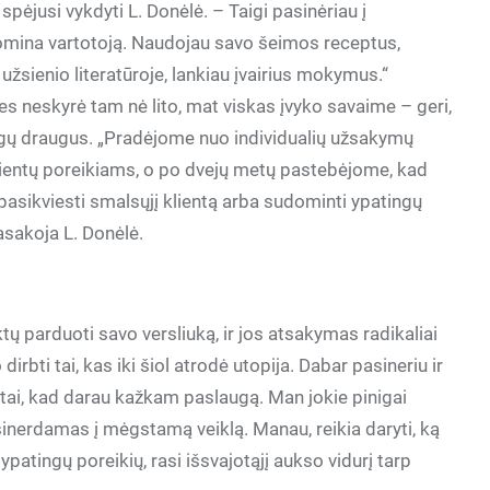
ėjusi vykdyti L. Donėlė. – Taigi pasinėriau į
domina vartotoją. Naudojau savo šeimos receptus,
žsienio literatūroje, lankiau įvairius mokymus.“
es neskyrė tam nė lito, mat viskas įvyko savaime – geri,
augų draugus. „Pradėjome nuo individualių užsakymų
ientų poreikiams, o po dvejų metų pastebėjome, kad
 pasikviesti smalsųjį klientą arba sudominti ypatingų
asakoja L. Donėlė.
ų parduoti savo versliuką, ir jos atsakymas radikaliai
rbti tai, kas iki šiol atrodė utopija. Dabar pasineriu ir
 tai, kad darau kažkam paslaugą. Man jokie pinigai
pasinerdamas į mėgstamą veiklą. Manau, reikia daryti, ką
bai ypatingų poreikių, rasi išsvajotąjį aukso vidurį tarp