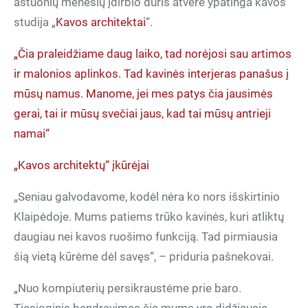
aštuonių mėnesių įdirbio duris atvėrė ypatinga kavos
studija „
Kavos architektai
“.
„Čia praleidžiame daug laiko, tad norėjosi sau artimos
ir malonios aplinkos. Tad kavinės interjeras panašus į
mūsų namus. Manome, jei mes patys čia jausimės
gerai, tai ir mūsų svečiai jaus, kad tai mūsų antrieji
namai“
„Kavos architektų“ įkūrėjai
„Seniau galvodavome, kodėl nėra ko nors išskirtinio
Klaipėdoje. Mums patiems trūko kavinės, kuri atliktų
daugiau nei kavos ruošimo funkciją. Tad pirmiausia
šią vietą kūrėme dėl savęs“, – priduria pašnekovai.
„Nuo kompiuterių persikraustėme prie baro.