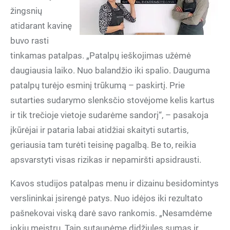
žingsnių
atidarant kavinę
buvo rasti
tinkamas patalpas. „Patalpų ieškojimas užėmė
daugiausia laiko. Nuo balandžio iki spalio. Dauguma
patalpų turėjo esminį trūkumą – paskirtį. Prie
sutarties sudarymo slenksčio stovėjome kelis kartus
ir tik trečioje vietoje sudarėme sandorį“, – pasakoja
įkūrėjai ir pataria labai atidžiai skaityti sutartis,
geriausia tam turėti teisinę pagalbą. Be to, reikia
apsvarstyti visas rizikas ir nepamiršti apsidrausti.
Kavos studijos patalpas menu ir dizainu besidomintys
verslininkai įsirengė patys. Nuo idėjos iki rezultato
pašnekovai viską darė savo rankomis. „Nesamdėme
jokių meistrų. Taip sutaupėme didžiules sumas ir