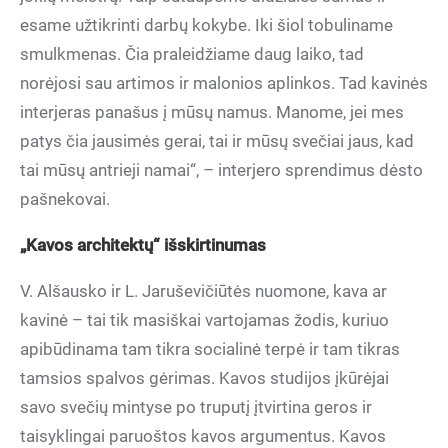
esame užtikrinti darbų kokybe. Iki šiol tobuliname
smulkmenas. Čia praleidžiame daug laiko, tad
norėjosi sau artimos ir malonios aplinkos. Tad kavinės
interjeras panašus į mūsų namus. Manome, jei mes
patys čia jausimės gerai, tai ir mūsų svečiai jaus, kad
tai mūsų antrieji namai“, – interjero sprendimus dėsto
pašnekovai.
„Kavos architektų“ išskirtinumas
V. Alšausko ir L. Jaruševičiūtės nuomone, kava ar
kavinė – tai tik masiškai vartojamas žodis, kuriuo
apibūdinama tam tikra socialinė terpė ir tam tikras
tamsios spalvos gėrimas. Kavos studijos įkūrėjai
savo svečių mintyse po truputį įtvirtina geros ir
taisyklingai paruoštos kavos argumentus. Kavos