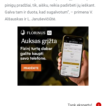
pinigų pradžiai, tik, aišku, reikia padirbėti jų ieškant.
Galva tam ir duota, kad sugalvotum“, – primena V.
Alšauskas ir L. Jaruševičiūtė.
Tapk ekspertu!