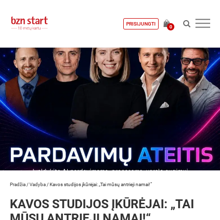
PRISIJUNGTI
0
Pradžia
/
Vadyba
/
Kavos studijos įkūrėjai: „Tai mūsų antrieji namai!“
KAVOS STUDIJOS ĮKŪRĖJAI: „TAI
MŪSŲ ANTRIEJI NAMAI!“