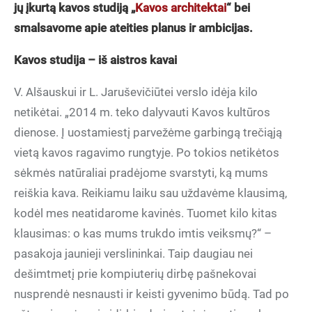
jų įkurtą kavos studiją „
Kavos architektai
“ bei
smalsavome apie ateities planus ir ambicijas.
Kavos studija – iš aistros kavai
V. Alšauskui ir L. Jaruševičiūtei verslo idėja kilo
netikėtai. „2014 m. teko dalyvauti Kavos kultūros
dienose. Į uostamiestį parvežėme garbingą trečiąją
vietą kavos ragavimo rungtyje. Po tokios netikėtos
sėkmės natūraliai pradėjome svarstyti, ką mums
reiškia kava. Reikiamu laiku sau uždavėme klausimą,
kodėl mes neatidarome kavinės. Tuomet kilo kitas
klausimas: o kas mums trukdo imtis veiksmų?“ –
pasakoja jaunieji verslininkai. Taip daugiau nei
dešimtmetį prie kompiuterių dirbę pašnekovai
nusprendė nesnausti ir keisti gyvenimo būdą. Tad po