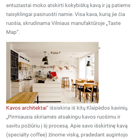
entuziastai moko atskirti kokybišką kavą ir ją patiems
taisyklingai pasiruošti namie. Visa kava, kurią jie čia
ruošia, skrudinama Vilniaus manufaktūroje „Taste
Map“.
„
Kavos architektai
“ išsiskiria iš kitų Klaipėdos kavinių.
„Pirmiausia skiriamės atsakingu kavos ruošimu ir
savitu požiūriu į šį procesą. Apie savo išskirtinę kavą
(specialty coffee) žinome viską, pradedant augintojo