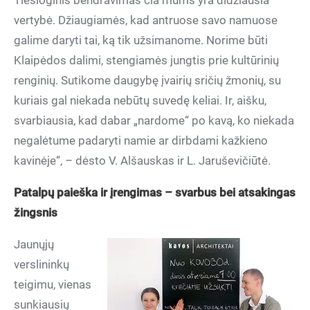
Tiesioginis bendravimas čia mums yra didžiausia
vertybė. Džiaugiamės, kad antruose savo namuose
galime daryti tai, ką tik užsimanome. Norime būti
Klaipėdos dalimi, stengiamės jungtis prie kultūrinių
renginių. Sutikome daugybę įvairių sričių žmonių, su
kuriais gal niekada nebūtų suvedę keliai. Ir, aišku,
svarbiausia, kad dabar „nardome“ po kavą, ko niekada
negalėtume padaryti namie ar dirbdami kažkieno
kavinėje“, – dėsto V. Alšauskas ir L. Jaruševičiūtė.
Patalpų paieška ir įrengimas – svarbus bei atsakingas
žingsnis
Jaunųjų
verslininkų
teigimu, vienas
sunkiausių