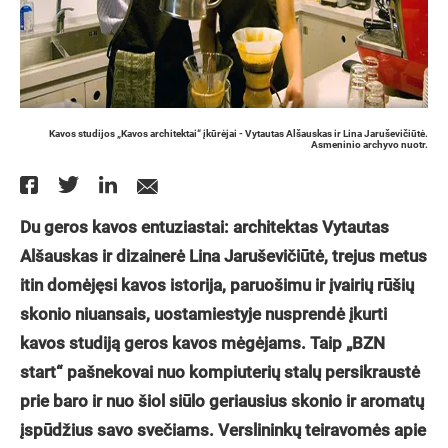
Kavos studijos „Kavos architektai“ įkūrėjai - Vytautas Alšauskas ir Lina Jaruševičiūtė.
Asmeninio archyvo nuotr.
Du geros kavos entuziastai: architektas Vytautas
Alšauskas ir dizainerė Lina Jaruševičiūtė, trejus metus
itin domėjęsi kavos istorija, paruošimu ir įvairių rūšių
skonio niuansais, uostamiestyje nusprendė įkurti
kavos studiją geros kavos mėgėjams. Taip „BZN
start“ pašnekovai nuo kompiuterių stalų persikraustė
prie baro ir nuo šiol siūlo geriausius skonio ir aromatų
įspūdžius savo svečiams. Verslininkų teiravomės apie