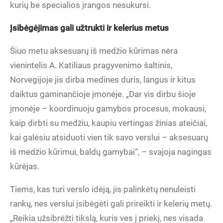
kurių be specialios įrangos nesukursi.
Įsibėgėjimas gali užtrukti ir kelerius metus
Šiuo metu aksesuarų iš medžio kūrimas nėra
vienintelis A. Katiliaus pragyvenimo šaltinis,
Norvegijoje jis dirba medines duris, langus ir kitus
daiktus gaminančioje įmonėje. „Dar vis dirbu šioje
įmonėje – koordinuoju gamybos procesus, mokausi,
kaip dirbti su medžiu, kaupiu vertingas žinias ateičiai,
kai galėsiu atsiduoti vien tik savo verslui – aksesuarų
iš medžio kūrimui, baldų gamybai“, – svajoja nagingas
kūrėjas.
Tiems, kas turi verslo idėją, jis palinkėtų nenuleisti
rankų, nes verslui įsibėgėti gali prireikti ir kelerių metų.
„Reikia užsibrėžti tikslą, kuris ves į priekį, nes visada