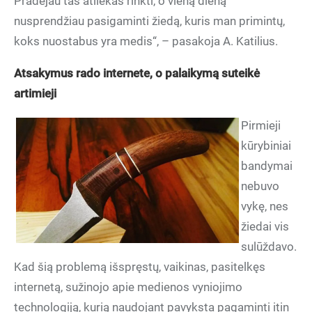
Pradėjau tas atliekas rinkti, o vieną dieną
nusprendžiau pasigaminti žiedą, kuris man primintų,
koks nuostabus yra medis“, – pasakoja A. Katilius.
Atsakymus rado internete, o palaikymą suteikė
artimieji
Pirmieji
kūrybiniai
bandymai
nebuvo
vykę, nes
žiedai vis
sulūždavo.
Kad šią problemą išspręstų, vaikinas, pasitelkęs
internetą, sužinojo apie medienos vyniojimo
technologiją, kurią naudojant pavyksta pagaminti itin