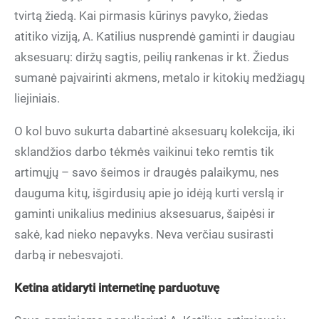
tvirtą žiedą. Kai pirmasis kūrinys pavyko, žiedas
atitiko viziją, A. Katilius nusprendė gaminti ir daugiau
aksesuarų: diržų sagtis, peilių rankenas ir kt. Žiedus
sumanė paįvairinti akmens, metalo ir kitokių medžiagų
liejiniais.
O kol buvo sukurta dabartinė aksesuarų kolekcija, iki
sklandžios darbo tėkmės vaikinui teko remtis tik
artimųjų – savo šeimos ir draugės palaikymu, nes
dauguma kitų, išgirdusių apie jo idėją kurti verslą ir
gaminti unikalius medinius aksesuarus, šaipėsi ir
sakė, kad nieko nepavyks. Neva verčiau susirasti
darbą ir nebesvajoti.
Ketina atidaryti internetinę parduotuvę