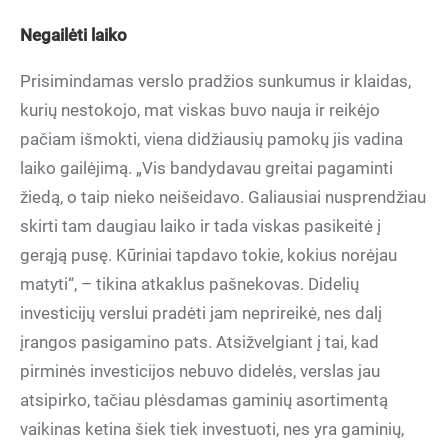
Negailėti laiko
Prisimindamas verslo pradžios sunkumus ir klaidas,
kurių nestokojo, mat viskas buvo nauja ir reikėjo
pačiam išmokti, viena didžiausių pamokų jis vadina
laiko gailėjimą. „Vis bandydavau greitai pagaminti
žiedą, o taip nieko neišeidavo. Galiausiai nusprendžiau
skirti tam daugiau laiko ir tada viskas pasikeitė į
gerąją pusę. Kūriniai tapdavo tokie, kokius norėjau
matyti“, – tikina atkaklus pašnekovas. Didelių
investicijų verslui pradėti jam neprireikė, nes dalį
įrangos pasigamino pats. Atsižvelgiant į tai, kad
pirminės investicijos nebuvo didelės, verslas jau
atsipirko, tačiau plėsdamas gaminių asortimentą
vaikinas ketina šiek tiek investuoti, nes yra gaminių,