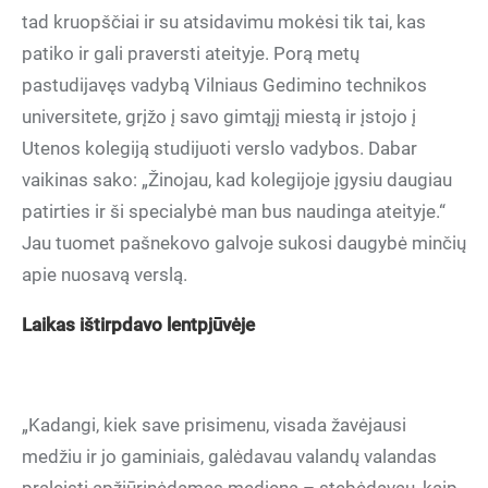
tad kruopščiai ir su atsidavimu mokėsi tik tai, kas
patiko ir gali praversti ateityje. Porą metų
pastudijavęs vadybą Vilniaus Gedimino technikos
universitete, grįžo į savo gimtąjį miestą ir įstojo į
Utenos kolegiją studijuoti verslo vadybos. Dabar
vaikinas sako: „Žinojau, kad kolegijoje įgysiu daugiau
patirties ir ši specialybė man bus naudinga ateityje.“
Jau tuomet pašnekovo galvoje sukosi daugybė minčių
apie nuosavą verslą.
Laikas ištirpdavo lentpjūvėje
„Kadangi, kiek save prisimenu, visada žavėjausi
medžiu ir jo gaminiais, galėdavau valandų valandas