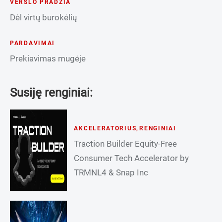
VERSLO PRADŽIA
Dėl virtų burokėlių
PARDAVIMAI
Prekiavimas mugėje
Susiję renginiai:
AKCELERATORIUS
,
RENGINIAI
Traction Builder Equity-Free
Consumer Tech Accelerator by
TRMNL4 & Snap Inc