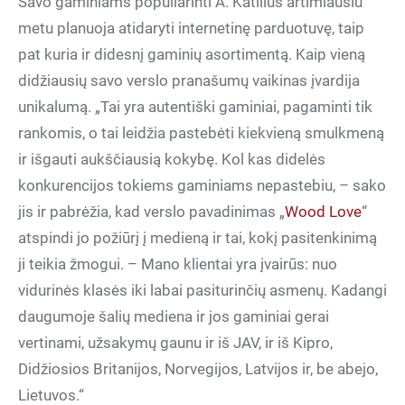
Savo gaminiams populiarinti A. Katilius artimiausiu
metu planuoja atidaryti internetinę parduotuvę, taip
pat kuria ir didesnį gaminių asortimentą. Kaip vieną
didžiausių savo verslo pranašumų vaikinas įvardija
unikalumą. „Tai yra autentiški gaminiai, pagaminti tik
rankomis, o tai leidžia pastebėti kiekvieną smulkmeną
ir išgauti aukščiausią kokybę. Kol kas didelės
konkurencijos tokiems gaminiams nepastebiu, – sako
jis ir pabrėžia, kad verslo pavadinimas „
Wood Love
“
atspindi jo požiūrį į medieną ir tai, kokį pasitenkinimą
ji teikia žmogui. – Mano klientai yra įvairūs: nuo
vidurinės klasės iki labai pasiturinčių asmenų. Kadangi
daugumoje šalių mediena ir jos gaminiai gerai
vertinami, užsakymų gaunu ir iš JAV, ir iš Kipro,
Didžiosios Britanijos, Norvegijos, Latvijos ir, be abejo,
Lietuvos.“