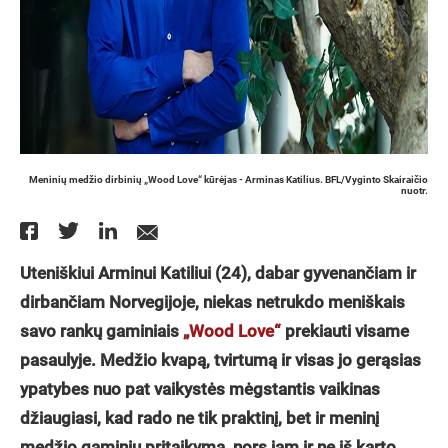
Meninių medžio dirbinių „Wood Love“ kūrėjas - Arminas Katilius. BFL/Vyginto Skairaičio
nuotr.
Uteniškiui Arminui Katiliui (24), dabar gyvenančiam ir
dirbančiam Norvegijoje, niekas netrukdo meniškais
savo rankų gaminiais
„Wood Love“
prekiauti visame
pasaulyje. Medžio kvapą, tvirtumą ir visas jo gerąsias
ypatybes nuo pat vaikystės mėgstantis vaikinas
džiaugiasi, kad rado ne tik praktinį, bet ir meninį
medžio gaminių pritaikymą, nors jam ir ne iš karto