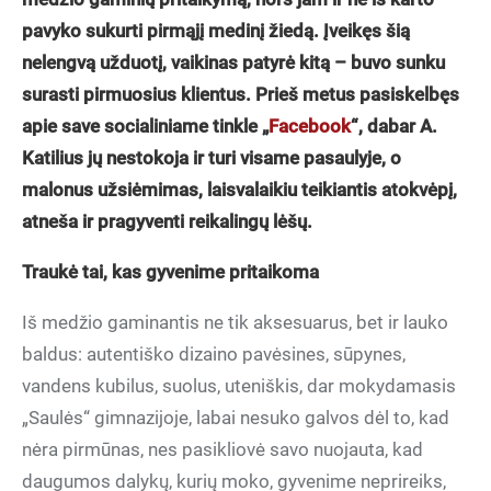
pavyko sukurti pirmąjį medinį žiedą. Įveikęs šią
nelengvą užduotį, vaikinas patyrė kitą – buvo sunku
surasti pirmuosius klientus. Prieš metus pasiskelbęs
apie save socialiniame tinkle „
Facebook
“, dabar A.
Katilius jų nestokoja ir turi visame pasaulyje, o
malonus užsiėmimas, laisvalaikiu teikiantis atokvėpį,
atneša ir pragyventi reikalingų lėšų.
Traukė tai, kas gyvenime pritaikoma
Iš medžio gaminantis ne tik aksesuarus, bet ir lauko
baldus: autentiško dizaino pavėsines, sūpynes,
vandens kubilus, suolus, uteniškis, dar mokydamasis
„Saulės“ gimnazijoje, labai nesuko galvos dėl to, kad
nėra pirmūnas, nes pasikliovė savo nuojauta, kad
daugumos dalykų, kurių moko, gyvenime neprireiks,