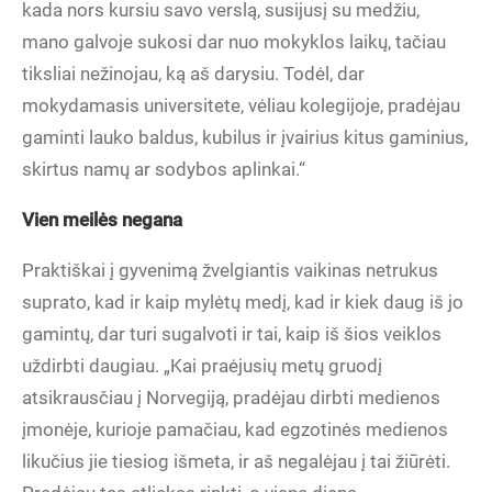
kada nors kursiu savo verslą, susijusį su medžiu,
mano galvoje sukosi dar nuo mokyklos laikų, tačiau
tiksliai nežinojau, ką aš darysiu. Todėl, dar
mokydamasis universitete, vėliau kolegijoje, pradėjau
gaminti lauko baldus, kubilus ir įvairius kitus gaminius,
skirtus namų ar sodybos aplinkai.“
Vien meilės negana
Praktiškai į gyvenimą žvelgiantis vaikinas netrukus
suprato, kad ir kaip mylėtų medį, kad ir kiek daug iš jo
gamintų, dar turi sugalvoti ir tai, kaip iš šios veiklos
uždirbti daugiau. „Kai praėjusių metų gruodį
atsikrausčiau į Norvegiją, pradėjau dirbti medienos
įmonėje, kurioje pamačiau, kad egzotinės medienos
likučius jie tiesiog išmeta, ir aš negalėjau į tai žiūrėti.