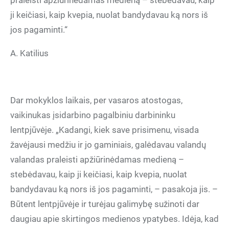
praleisti apžiūrinėdamas medieną – stebėdavau, kaip
ji keičiasi, kaip kvepia, nuolat bandydavau ką nors iš
jos pagaminti.“
A. Katilius
Dar mokyklos laikais, per vasaros atostogas,
vaikinukas įsidarbino pagalbiniu darbininku
lentpjūvėje. „Kadangi, kiek save prisimenu, visada
žavėjausi medžiu ir jo gaminiais, galėdavau valandų
valandas praleisti apžiūrinėdamas medieną –
stebėdavau, kaip ji keičiasi, kaip kvepia, nuolat
bandydavau ką nors iš jos pagaminti, – pasakoja jis. –
Būtent lentpjūvėje ir turėjau galimybę sužinoti dar
daugiau apie skirtingos medienos ypatybes. Idėja, kad