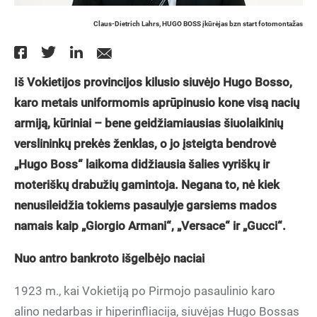
Claus-Dietrich Lahrs, HUGO BOSS įkūrėjas bzn start fotomontažas
Iš Vokietijos provincijos kilusio siuvėjo Hugo Bosso,
karo metais uniformomis aprūpinusio kone visą nacių
armiją, kūriniai – bene geidžiamiausias šiuolaikinių
verslininkų prekės ženklas, o jo įsteigta bendrovė
„Hugo Boss“ laikoma didžiausia šalies vyriškų ir
moteriškų drabužių gamintoja. Negana to, nė kiek
nenusileidžia tokiems pasaulyje garsiems mados
namais kaip „Giorgio Armani“, „Versace“ ir „Gucci“.
Nuo antro bankroto išgelbėjo naciai
1923 m., kai Vokietiją po Pirmojo pasaulinio karo
alino nedarbas ir hiperinfliacija, siuvėjas Hugo Bossas