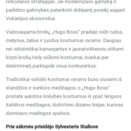
rinkodaros strategijas. Jie modernizavo gamybą ir
padidino galimybes patenkinti didėjantį poreikį augant
Vokietijos ekonomikai.
Vadovaujama brolių, „Hugo Boss“ pradėjo siūti rudus,
mėlynus, žalius ir juodus kostiumus vyrams. Daugiau
nei vidutiniškai kainuojantys ir jaunatviškesniu stiliumi
kirpti brolių Holy siūlomi kostiumai, švarkai per
dešimtmetį parklupdė visus konkurentus.
Tradiciškai vokiški kostiumai vyrams buvo siuvami iš
standžios ir sunkios medžiagos, o „Hugo Boss“
pristatė aukštos kokybės kostiumus iš ypač lengvos
itališkos medžiagos, išskirtinio dizaino linijas, kuriose
dominavo madingos spalvos.
Prie sėkmės prisidėjo Sylvesteris Stallone