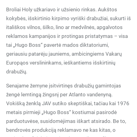
Broliai Holy užkariavo ir užsienio rinkas. Aukštos
kokybės, išskirtinio kirpimo vyriški drabužiai, sukurti iš
itališkos vilnos, šilko, lino ar medvilnės, apgalvotos
reklamos kampanijos ir protingas pristatymas – visa
tai „Hugo Boss“ pavertė mados diktatoriumi,
geriausiu patarėju jauniems, ambicingiems Vakarų
Europąos verslininkams, ieškantiems išskirtinių
drabužių.
Senajame žemyne įsitvirtinęs drabužių gamintojas
žengė lemtingą žingsnį per Atlanto vandenyną.
Vokišką ženklą JAV sutiko skeptiškai, tačiau kai 1976
metais pirmieji „Hugo Boss“ kostiumai pasirodė
parduotuvėse, susidomėjimas iškart atsirado. Be to,
bendrovės produkciją reklamavo ne kas kitas, o