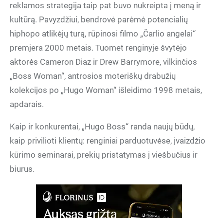
reklamos strategija taip pat buvo nukreipta į meną ir
kultūrą. Pavyzdžiui, bendrovė parėmė potencialių
hiphopo atlikėjų turą, rūpinosi filmo „Čarlio angelai“
premjera 2000 metais. Tuomet renginyje švytėjo
aktorės Cameron Diaz ir Drew Barrymore, vilkinčios
„Boss Woman“, antrosios moteriškų drabužių
kolekcijos po „Hugo Woman“ išleidimo 1998 metais,
apdarais.
Kaip ir konkurentai, „Hugo Boss“ randa naujų būdų,
kaip privilioti klientų: renginiai parduotuvėse, įvaizdžio
kūrimo seminarai, prekių pristatymas į viešbučius ir
biurus.