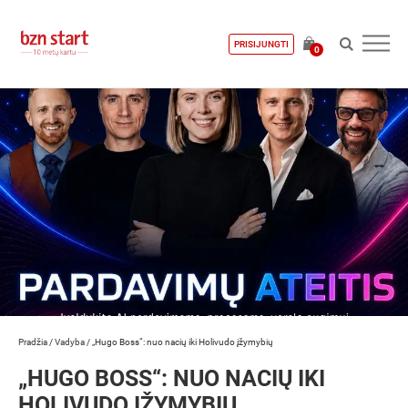
PRISIJUNGTI
0
Pradžia
/
Vadyba
/
„Hugo Boss“: nuo nacių iki Holivudo įžymybių
„HUGO BOSS“: NUO NACIŲ IKI
HOLIVUDO ĮŽYMYBIŲ