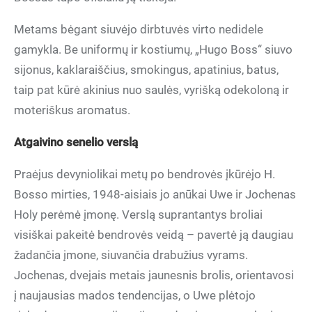
Metams bėgant siuvėjo dirbtuvės virto nedidele
gamykla. Be uniformų ir kostiumų, „Hugo Boss“ siuvo
sijonus, kaklaraiščius, smokingus, apatinius, batus,
taip pat kūrė akinius nuo saulės, vyrišką odekoloną ir
moteriškus aromatus.
Atgaivino senelio verslą
Praėjus devyniolikai metų po bendrovės įkūrėjo H.
Bosso mirties, 1948-aisiais jo anūkai Uwe ir Jochenas
Holy perėmė įmonę. Verslą suprantantys broliai
visiškai pakeitė bendrovės veidą – pavertė ją daugiau
žadančia įmone, siuvančia drabužius vyrams.
Jochenas, dvejais metais jaunesnis brolis, orientavosi
į naujausias mados tendencijas, o Uwe plėtojo