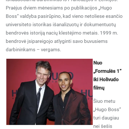
Praėjus dviem mėnesiams po publikacijos „Hugo
Boss“ valdyba pasirūpino, kad vieno netoliese esančio
universiteto istorikas išanalizuotų ir dokumentuotų
bendrovės istoriją nacių klestėjimo metais. 1999 m.
bendrovė įsipareigojo atlyginti savo buvusiems
darbininkams – vergams.
Nuo
„Formulės 1“
iki Holivudo
filmų
Šiuo metu
„Hugo Boss“
turi daugiau
nei šešis