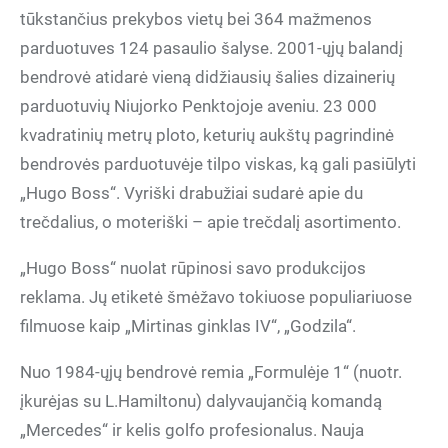
tūkstančius prekybos vietų bei 364 mažmenos
parduotuves 124 pasaulio šalyse. 2001-ųjų balandį
bendrovė atidarė vieną didžiausių šalies dizainerių
parduotuvių Niujorko Penktojoje aveniu. 23 000
kvadratinių metrų ploto, keturių aukštų pagrindinė
bendrovės parduotuvėje tilpo viskas, ką gali pasiūlyti
„Hugo Boss“. Vyriški drabužiai sudarė apie du
trečdalius, o moteriški – apie trečdalį asortimento.
„Hugo Boss“ nuolat rūpinosi savo produkcijos
reklama. Jų etiketė šmėžavo tokiuose populiariuose
filmuose kaip „Mirtinas ginklas IV“, „Godzila“.
Nuo 1984-ųjų bendrovė remia „Formulėje 1“ (nuotr.
įkurėjas su L.Hamiltonu) dalyvaujančią komandą
„Mercedes“ ir kelis golfo profesionalus. Nauja