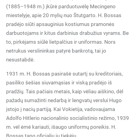
(1885–1948 m.) įkūrė parduotuvėlę Mecingeno
miestelyje, apie 20 mylių nuo Štutgarto. H. Bossas
pradėjo siūti apsauginius kostiumus pramonės
darbuotojams ir kitus darbinius drabužius vyrams. Be
to, pirkėjams siūlė lietpalčius ir uniformas. Nors
netrukus verslininkas patyrė bankrotą, tai jo
nesustabdė.
1931 m. H. Bossas pasirašė sutartį su kreditoriais,
pasiliko šešias siuvamąsias ir viską pradėjo iš
pradžių. Tais pačiais metais, kaip vėliau aiškino, dėl
pažadų sumažinti nedarbą ir lengvatų verslui Hugo
įstojo į nacių partiją. Kai Vokietija, vadovaujama
Adolfo Hitlerio nacionalinio socialistinio režimo, 1939
m. vėl ėmė kariauti, išaugo uniformų poreikis. H.
Bossas tapo oficialiu jų tiekėju.