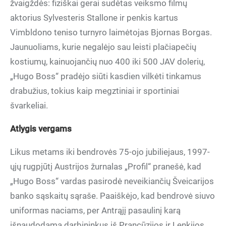
žvaigždės: fiziškai gerai sudėtas veiksmo filmų
aktorius Sylvesteris Stallone ir penkis kartus
Vimbldono teniso turnyro laimėtojas Bjornas Borgas.
Jaunuoliams, kurie negalėjo sau leisti plačiapečių
kostiumų, kainuojančių nuo 400 iki 500 JAV dolerių,
„Hugo Boss“ pradėjo siūti kasdien vilkėti tinkamus
drabužius, tokius kaip megztiniai ir sportiniai
švarkeliai.
Atlygis vergams
Likus metams iki bendrovės 75-ojo jubiliejaus, 1997-
ųjų rugpjūtį Austrijos žurnalas „Profil“ pranešė, kad
„Hugo Boss“ vardas pasirodė neveikiančių Šveicarijos
banko sąskaitų sąraše. Paaiškėjo, kad bendrovė siuvo
uniformas naciams, per Antrąjį pasaulinį karą
išnaudodama darbininkus iš Prancūzijos ir Lenkijos.