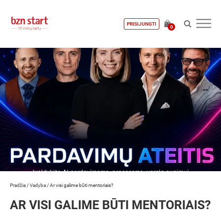
PRISIJUNGTI
0
Pradžia
/
Vadyba
/
Ar visi galime būti mentoriais?
AR VISI GALIME BŪTI MENTORIAIS?