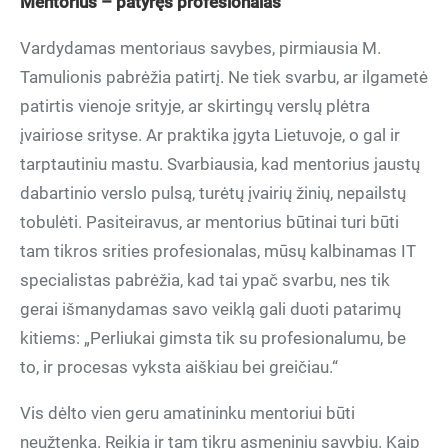
Mentorius – patyręs profesionalas
Vardydamas mentoriaus savybes, pirmiausia M.
Tamulionis pabrėžia patirtį. Ne tiek svarbu, ar ilgametė
patirtis vienoje srityje, ar skirtingų verslų plėtra
įvairiose srityse. Ar praktika įgyta Lietuvoje, o gal ir
tarptautiniu mastu. Svarbiausia, kad mentorius jaustų
dabartinio verslo pulsą, turėtų įvairių žinių, nepailstų
tobulėti. Pasiteiravus, ar mentorius būtinai turi būti
tam tikros srities profesionalas, mūsų kalbinamas IT
specialistas pabrėžia, kad tai ypač svarbu, nes tik
gerai išmanydamas savo veiklą gali duoti patarimų
kitiems: „Perliukai gimsta tik su profesionalumu, be
to, ir procesas vyksta aiškiau bei greičiau.“
Vis dėlto vien geru amatininku mentoriui būti
neužtenka. Reikia ir tam tikrų asmeninių savybių. Kaip