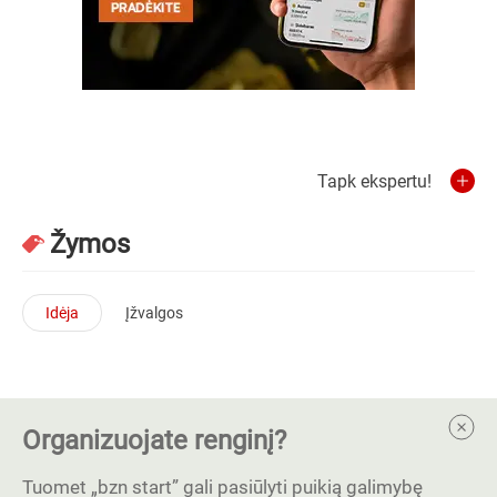
Tapk ekspertu!
Žymos
Idėja
Įžvalgos
Organizuojate renginį?
Tuomet „bzn start” gali pasiūlyti puikią galimybę