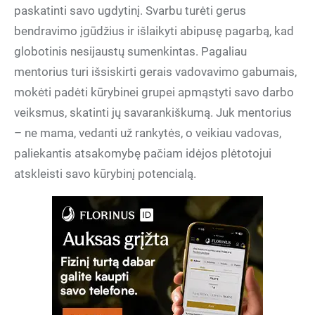
paskatinti savo ugdytinį. Svarbu turėti gerus
bendravimo įgūdžius ir išlaikyti abipusę pagarbą, kad
globotinis nesijaustų sumenkintas. Pagaliau
mentorius turi išsiskirti gerais vadovavimo gabumais,
mokėti padėti kūrybinei grupei apmąstyti savo darbo
veiksmus, skatinti jų savarankiškumą. Juk mentorius
– ne mama, vedanti už rankytės, o veikiau vadovas,
paliekantis atsakomybę pačiam idėjos plėtotojui
atskleisti savo kūrybinį potencialą.