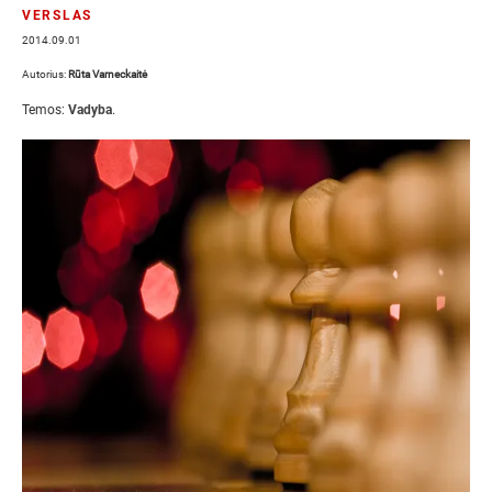
VERSLAS
2014.09.01
Autorius:
Rūta Varneckaitė
Temos:
Vadyba
.