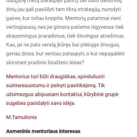
daugybę metų sukaupęs patirtį, dėl savo bendrinių
žinių jau gali pasiūlyti tam tikrų strategijų, nurodyti
gaires, kur toliau kreiptis. Mentorių patarimai vieni
vertingiausių, nes jie gimsta patiems išgyvenus tiek
skausmingus praradimus, tiek šlovingus atradimus.
Kas, jei ne pats verslą įkūręs bei plėtojęs žmogus,
geriau žinos, kur verčiau pataupyti, o kur nepagailėti
skirstant pradinio biudžeto lėšas?
Mentorius turi būti draugiškas, spinduliuoti
suinteresuotumu ir pelnyti pasitikėjimą. Tik
užsimezgus abipusiam kontaktui, kūrybinė grupė
sugebės pasidalyti savo idėja.
M.Tamulionis
Asmeninis mentoriaus interesas