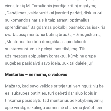
vieną tokių M. Tamulionis įvardija kritinį mąstymą:
„Gebėjimas įvairiapusiškai įvertinti padėtį, diskutuoti
su komandos nariais ir taip atrasti optimalius
sprendimus.“ Baigdamas pokalbį, pašnekovas išskiria
svarbiausią mentoriui būtiną bruožą – žmogiškumą:
„Mentorius turi būti draugiškas, spinduliuoti
suinteresuotumu ir pelnyti pasitikėjimą. Tik
užsimezgus abipusiam kontaktui, kūrybinė grupė
sugebės pasidalyti savo idėja. Juk tai dalelė jų!“
Mentorius – ne mama, o vadovas
Maža to, kad savo veiklos srityje turi vertingų žinių bei
esi sukaupęs patirties, turi gebėti dar šiuo lobiu ir
tinkamai pasidalyti. Tad mentoriui, be kokybinių žinių
apie verslą, reikalinga asmeninė charizma įkvėpti bei