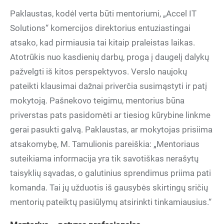
Paklaustas, kodėl verta būti mentoriumi, „Accel IT
Solutions“ komercijos direktorius entuziastingai
atsako, kad pirmiausia tai kitaip praleistas laikas.
Atotrūkis nuo kasdienių darbų, proga į daugelį dalykų
pažvelgti iš kitos perspektyvos. Verslo naujokų
pateikti klausimai dažnai priverčia susimąstyti ir patį
mokytoją. Pašnekovo teigimu, mentorius būna
priverstas pats pasidomėti ar tiesiog kūrybine linkme
gerai pasukti galvą. Paklaustas, ar mokytojas prisiima
atsakomybę, M. Tamulionis pareiškia: „Mentoriaus
suteikiama informacija yra tik savotiškas nerašytų
taisyklių sąvadas, o galutinius sprendimus priima pati
komanda. Tai jų užduotis iš gausybės skirtingų sričių
mentorių pateiktų pasiūlymų atsirinkti tinkamiausius.“