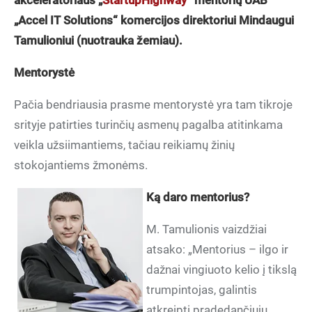
akceleratoriaus „
StartupHighway
“ mentorių UAB
„Accel IT Solutions“ komercijos direktoriui Mindaugui
Tamulioniui (nuotrauka žemiau).
Mentorystė
Pačia bendriausia prasme mentorystė yra tam tikroje
srityje patirties turinčių asmenų pagalba atitinkama
veikla užsiimantiems, tačiau reikiamų žinių
stokojantiems žmonėms.
Ką daro mentorius?
M. Tamulionis vaizdžiai
atsako: „Mentorius – ilgo ir
dažnai vingiuoto kelio į tikslą
trumpintojas, galintis
atkreipti pradedančiųjų