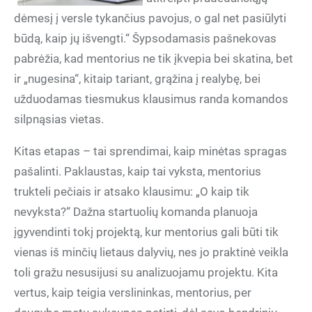
dėmesį į versle tykančius pavojus, o gal net pasiūlyti
būdą, kaip jų išvengti.“ Šypsodamasis pašnekovas
pabrėžia, kad mentorius ne tik įkvepia bei skatina, bet
ir „nugesina“, kitaip tariant, grąžina į realybę, bei
užduodamas tiesmukus klausimus randa komandos
silpnąsias vietas.
Kitas etapas – tai sprendimai, kaip minėtas spragas
pašalinti. Paklaustas, kaip tai vyksta, mentorius
trukteli pečiais ir atsako klausimu: „O kaip tik
nevyksta?“ Dažna startuolių komanda planuoja
įgyvendinti tokį projektą, kur mentorius gali būti tik
vienas iš minčių lietaus dalyvių, nes jo praktinė veikla
toli gražu nesusijusi su analizuojamu projektu. Kita
vertus, kaip teigia verslininkas, mentorius, per