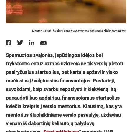
Mentorius turi išsiskirti gerais vadovavimo gabumais. flickr.com nuotr.
Sparnuotos svajonės, įspūdingos idėjos bei
trykštantis entuziazmas užkrečia ne tik verslą plėtoti
pasiryžusius startuolius, bet kartais apžavi ir visko
mačiusius įžvalgiuosius finansuotojus. Pastarieji,
suvokdami, kaip svarbu nepaslysti ir kiekvieną litą
panaudoti kuo apdairiau, finansuojamus startuolius
kviečia kreiptis į verslo mentorius. Klausimą, kas yra
mentorius šiuolaikiniame verslo pasaulyje, uždaviau
vienam iš dabartinių keliautojų palydovų