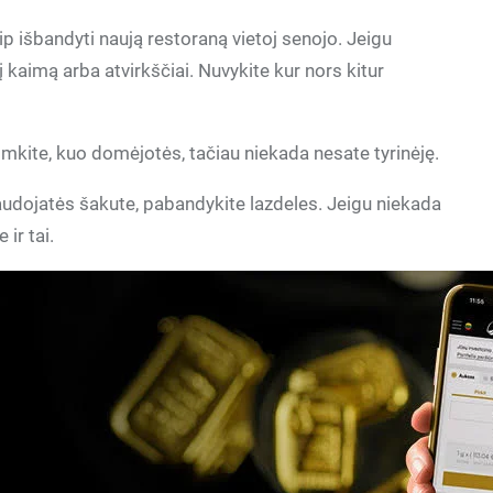
ip išbandyti naują restoraną vietoj senojo. Jeigu
į kaimą arba atvirkščiai. Nuvykite kur nors kitur
iimkite, kuo domėjotės, tačiau niekada nesate tyrinėję.
udojatės šakute, pabandykite lazdeles. Jeigu niekada
ir tai.