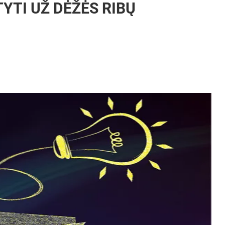
YTI UŽ DĖŽĖS RIBŲ