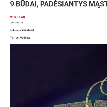
9 BŪDAI, PADĖSIANTYS MĄST
VERSLAS
2013.06.19
Autorius:
Juliana Miliut
Temos:
Vadyba
.