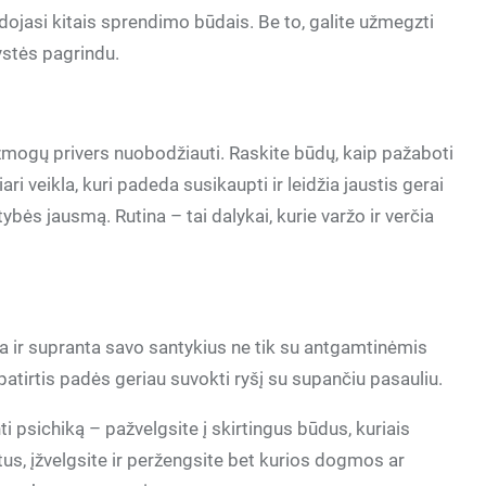
audojasi kitais sprendimo būdais. Be to, galite užmegzti
rystės pagrindu.
žmogų privers nuobodžiauti. Raskite būdų, kaip pažaboti
liari veikla, kuri padeda susikaupti ir leidžia jaustis gerai
ybės jausmą. Rutina – tai dalykai, kurie varžo ir verčia
ja ir supranta savo santykius ne tik su antgamtinėmis
 patirtis padės geriau suvokti ryšį su supančiu pasauliu.
ti psichiką – pažvelgsite į skirtingus būdus, kuriais
us, įžvelgsite ir peržengsite bet kurios dogmos ar