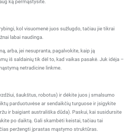
 daug ką permąstysite.
rybingi, kol visuomenė juos sužlugdo, tačiau jie tikrai
ažnai labai naudinga.
ą, arba, jei nesupranta, pagalvokite, kaip ją
amų iš saldainių tik dėl to, kad vaikas pasakė. Juk idėja –
o mąstymą netradicine linkme.
zdžiui, šaukštus, robotus) ir dėkite juos į smalsumo
iktų parduotuvėse ar sendaikčių turguose ir įsigykite
žu ir baigiant australiška dūda). Paskui, kai susidursite
kite po daiktą. Gali skambėti keistai, tačiau tai
ančias peržengti įprastas mąstymo struktūras.