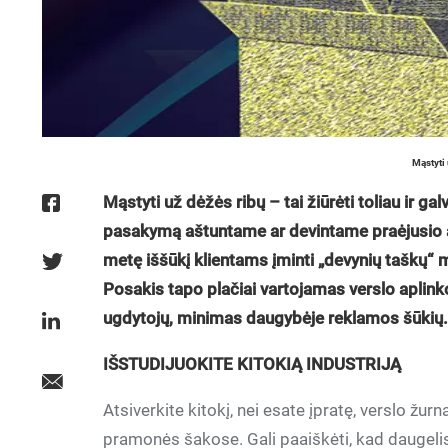
Mąstyti 
Mąstyti už dėžės ribų – tai žiūrėti toliau ir g
pasakymą aštuntame ar devintame praėjusio 
metę iššūkį klientams įminti „devynių taškų“ mį
Posakis tapo plačiai vartojamas verslo aplink
ugdytojų, minimas daugybėje reklamos šūkių
IŠSTUDIJUOKITE KITOKIĄ INDUSTRIJĄ
Atsiverkite kitokį, nei esate įpratę, verslo žur
pramonės šakose. Gali paaiškėti, kad daugeli