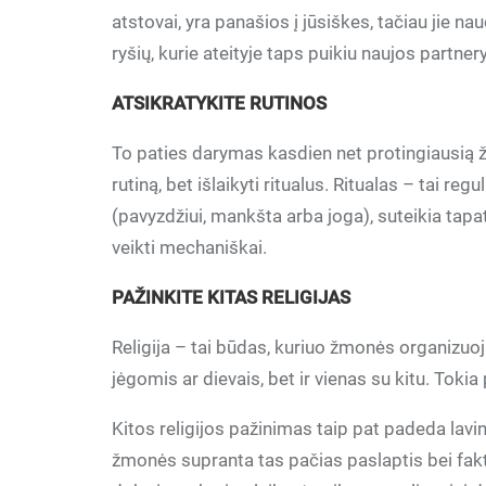
atstovai, yra panašios į jūsiškes, tačiau jie n
ryšių, kurie ateityje taps puikiu naujos partne
ATSIKRATYKITE RUTINOS
To paties darymas kasdien net protingiausią 
rutiną, bet išlaikyti ritualus. Ritualas – tai regu
(pavyzdžiui, mankšta arba joga), suteikia tapat
veikti mechaniškai.
PAŽINKITE KITAS RELIGIJAS
Religija – tai būdas, kuriuo žmonės organizuo
jėgomis ar dievais, bet ir vienas su kitu. Tokia
Kitos religijos pažinimas taip pat padeda lavin
žmonės supranta tas pačias paslaptis bei fakt