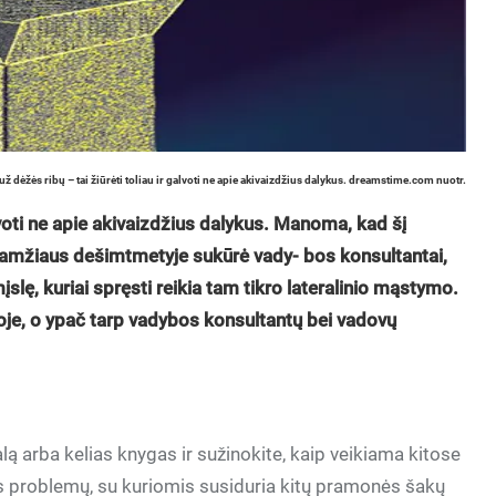
už dėžės ribų – tai žiūrėti toliau ir galvoti ne apie akivaizdžius dalykus. dreamstime.com nuotr.
alvoti ne apie akivaizdžius dalykus. Manoma, kad šį
amžiaus dešimtmetyje sukūrė vady- bos konsultantai,
slę, kuriai spręsti reikia tam tikro lateralinio mąstymo.
oje, o ypač tarp vadybos konsultantų bei vadovų
.
nalą arba kelias knygas ir sužinokite, kaip veikiama kitose
s problemų, su kuriomis susiduria kitų pramonės šakų