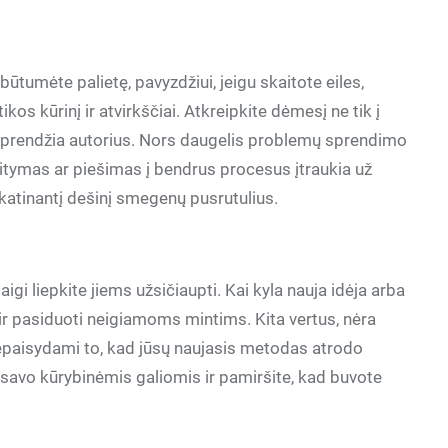
būtumėte palietę, pavyzdžiui, jeigu skaitote eiles,
s kūrinį ir atvirkščiai. Atkreipkite dėmesį ne tik į
as sprendžia autorius. Nors daugelis problemų sprendimo
tymas ar piešimas į bendrus procesus įtraukia už
skatinantį dešinį smegenų pusrutulius.
taigi liepkite jiems užsičiaupti. Kai kyla nauja idėja arba
 ir pasiduoti neigiamoms mintims. Kita vertus, nėra
i nepaisydami to, kad jūsų naujasis metodas atrodo
e savo kūrybinėmis galiomis ir pamiršite, kad buvote