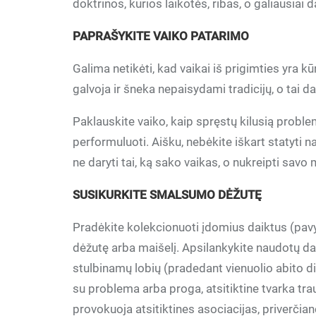
doktrinos, kurios laikotės, ribas, o galiausiai
PAPRAŠYKITE VAIKO PATARIMO
Galima netikėti, kad vaikai iš prigimties yra kū
galvoja ir šneka nepaisydami tradicijų, o tai d
Paklauskite vaiko, kaip spręstų kilusią problem
performuluoti. Aišku, nebėkite iškart statyti n
ne daryti tai, ką sako vaikas, o nukreipti sav
SUSIKURKITE SMALSUMO DĖŽUTĘ
Pradėkite kolekcionuoti įdomius daiktus (pavy
dėžutę arba maišelį. Apsilankykite naudotų da
stulbinamų lobių (pradedant vienuolio abito dir
su problema arba proga, atsitiktine tvarka trau
provokuoja atsitiktines asociacijas, priverči