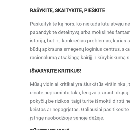
RAŠYKITE, SKAITYKITE, PIEŠKITE
Paskaitykite ką nors, ko niekada kitu atveju ne
pabandykite detektyvą arba mokslinės fantastiko
istoriją, bet ir į konkrečias problemas, kuri
būdų apkrauna smegenų loginius centrus, skai
racionalumą atsakingą kairįjį ir kūrybiškumą 
IŠVARYKITE KRITIKUS!
Mūsų vidiniai kritikai yra šiurkštūs viršininkai, 
einate nepramintu taku, lengva prarasti drąsą
pokyčių be rizikos, taigi turite išmokti dirbt
keistas ar nepagrįstas. Galiausiai pasitikėsit
įstrigę nuobodžioje senoje dėžėje.