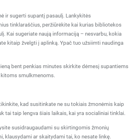
ė ir sugerti supantį pasaulį. Lankykitės
us tinklaraščius, peržiūrėkite kai kurias bibliotekos
ulį. Kai sugeriate naują informaciją – nesvarbu, kokia
te kitaip žvelgti į aplinką. Ypač tuo užsiimti naudinga
 dieną bent penkias minutes skirkite dėmesį supantiems
ir kitoms smulkmenoms.
tikinkite, kad susitinkate ne su tokiais žmonėmis kaip
 tai taip lengva šiais laikais, kai yra socialiniai tinklai.
rysite susidraugaudami su skirtingomis žmonių
i, klausydami ar skaitydami tai, ko nesate linkę.