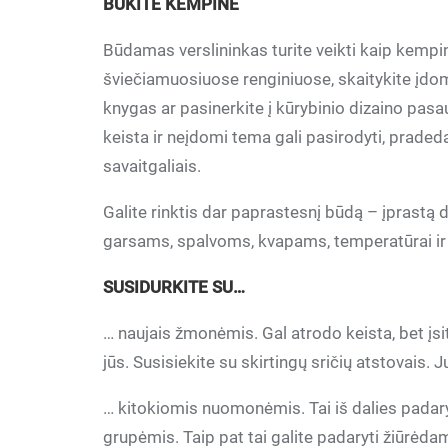
BŪKITE KEMPINĖ
Būdamas verslininkas turite veikti kaip kempin
šviečiamuosiuose renginiuose, skaitykite įdomi
knygas ar pasinerkite į kūrybinio dizaino pasa
keista ir neįdomi tema gali pasirodyti, pradeda
savaitgaliais.
Galite rinktis dar paprastesnį būdą – įprastą
garsams, spalvoms, kvapams, temperatūrai 
SUSIDURKITE SU…
… naujais žmonėmis. Gal atrodo keista, bet įsi
jūs. Susisiekite su skirtingų sričių atstovais. Juk
… kitokiomis nuomonėmis. Tai iš dalies pada
grupėmis. Taip pat tai galite padaryti žiūrėdam