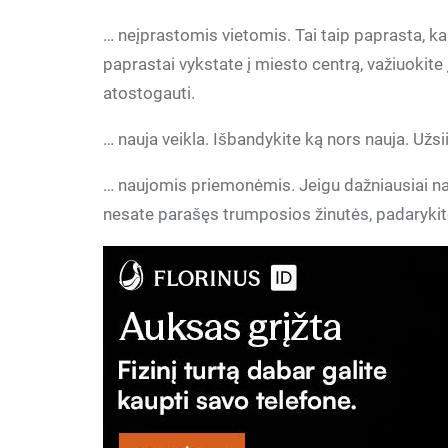
… neįprastomis vietomis. Tai taip paprasta, ka
paprastai vykstate į miesto centrą, važiuokite 
atostogauti.
… nauja veikla. Išbandykite ką nors nauja. Užs
… naujomis priemonėmis. Jeigu dažniausiai na
nesate parašęs trumposios žinutės, padarykite 