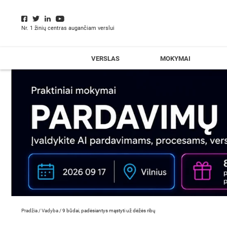
Nr. 1 žinių centras augančiam verslui
VERSLAS
MOKYMAI
Pradžia
/
Vadyba
/
9 būdai, padėsiantys mąstyti už dėžės ribų