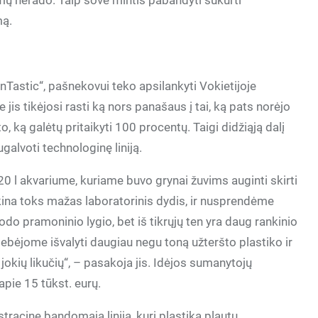
mų nerado. Taip šovė mintis pabandyti sukurti
mą.
nTastic“, pašnekovui teko apsilankyti Vokietijoje
 jis tikėjosi rasti ką nors panašaus į tai, ką pats norėjo
to, ką galėtų pritaikyti 100 procentų. Taigi didžiąją dalį
galvoti technologinę liniją.
 l akvariume, kuriame buvo grynai žuvims auginti skirti
kina toks mažas laboratorinis dydis, ir nusprendėme
trodo pramoninio lygio, bet iš tikrųjų ten yra daug rankinio
gebėjome išvalyti daugiau negu toną užteršto plastiko ir
 jokių likučių“, – pasakoja jis. Idėjos sumanytojų
 apie 15 tūkst. eurų.
racinę bandomąją liniją, kuri plastiką plautų