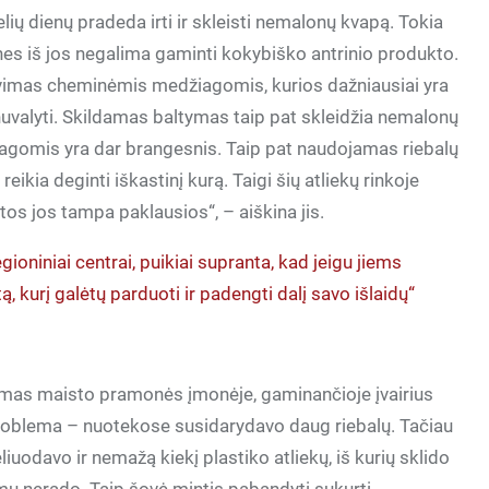
 kelių dienų pradeda irti ir skleisti nemalonų kvapą. Tokia
 nes iš jos negalima gaminti kokybiško antrinio produkto.
plovimas cheminėmis medžiagomis, kurios dažniausiai yra
 nuvalyti. Skildamas baltymas taip pat skleidžia nemalonų
gomis yra dar brangesnis. Taip pat naudojamas riebalų
eikia deginti iškastinį kurą. Taigi šių atliekų rinkoje
ytos jos tampa paklausios“, – aiškina jis.
egioniniai centrai, puikiai supranta, kad jeigu jiems
tą, kurį galėtų parduoti ir padengti dalį savo išlaidų“
ymas maisto pramonės įmonėje, gaminančioje įvairius
problema – nuotekose susidarydavo daug riebalų. Tačiau
iuodavo ir nemažą kiekį plastiko atliekų, iš kurių sklido