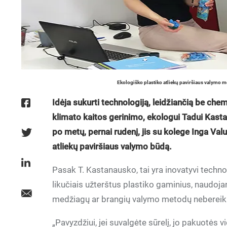
Ekologiško plastiko atliekų paviršiaus valymo m
Idėja sukurti technologiją, leidžiančią be chemi
klimato kaitos gerinimo, ekologui Tadui Kas
po metų, pernai rudenį, jis su kolege Inga Val
atliekų paviršiaus valymo būdą.
Pasak T. Kastanausko, tai yra inovatyvi technol
likučiais užterštus plastiko gaminius, naudoja
medžiagų ar brangių valymo metodų nebereik
„Pavyzdžiui, jei suvalgėte sūrelį, jo pakuotės