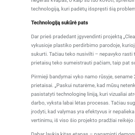
negeras kvapas, o kaip su tuo kovoti, sprendi
technologiją, kuri padėtų išspręsti šią proble
Technologiją sukūrė pats
Dar prieš pradedant įgyvendinti projektą „Clea
vykusioje plastiko perdirbimo parodoje, kurioje
sukurti. Tačiau teko nusivilti – nepavyko rasti 
prietaisų teko sumeistrauti pačiam, taip pat su
Pirmieji bandymai vyko namo rūsyje, sename 20
prietaisai. „Paskui nutarėme, kad mūsų neten
pasistatyti technologinę liniją, kuri vizualiai a
darbo, vyksta labai lėtas procesas. Tačiau su
įrodyti, kad valymas yra efektyvus ir nepalieka
vertinimu, iš viso šio projekto pradžiai reikėjo
Dabar laukia kitas etapas – pagaminti demonst