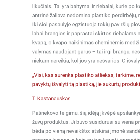
likučiais. Tai yra baltymai ir riebalai, kurie po
antrinė žaliava nedomina plastiko perdirbėjų,
Iki šiol pasaulyje egzistuoja tokių paviršių 
labai brangios ir paprastai skirtos riebalams
kvapą, o kvapo naikinimas cheminėmis medžia
valymas naudojant garus – tai irgi brangu, nes r
niekam nereikia, kol jos yra nešvarios. O išval
„Visi, kas surenka plastiko atliekas, tarkime, r
pavyktų išvalyti tą plastiką, jie sukurtų produk
T. Kastanauskas
Pašnekovo teigimu, šią idėją įkvėpė apsilank
žuvų produktus. Ji buvo susidūrusi su viena 
bėda po vieną nevaikšto: atskirai įmonė sandėl