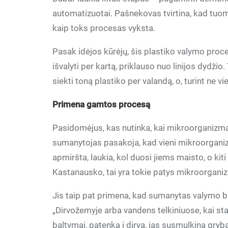
automatizuotai. Pašnekovas tvirtina, kad tuomet
kaip toks procesas vyksta.
Pasak idėjos kūrėjų, šis plastiko valymo proce
išvalyti per kartą, priklauso nuo linijos dydži
siekti toną plastiko per valandą, o, turint ne vie
Primena gamtos procesą
Pasidomėjus, kas nutinka, kai mikroorganizmai
sumanytojas pasakoja, kad vieni mikroorganizm
apmiršta, laukia, kol duosi jiems maisto, o kit
Kastanausko, tai yra tokie patys mikroorganizm
Jis taip pat primena, kad sumanytas valymo b
„Dirvožemyje arba vandens telkiniuose, kai st
baltymai, patenka į dirvą, jas susmulkina gryb