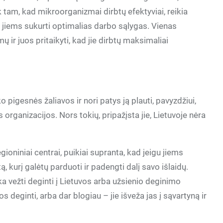
tik tam, kad mikroorganizmai dirbtų efektyviai, reikia
da jiems sukurti optimalias darbo sąlygas. Vienas
 ir juos pritaikyti, kad jie dirbtų maksimaliai
ško pigesnės žaliavos ir nori patys ją plauti, pavyzdžiui,
 organizacijos. Nors tokių, pripažįsta jie, Lietuvoje nėra
egioniniai centrai, puikiai supranta, kad jeigu jiems
ą, kurį galėtų parduoti ir padengti dalį savo išlaidų.
ka vežti deginti į Lietuvos arba užsienio deginimo
s deginti, arba dar blogiau – jie išveža jas į sąvartyną ir