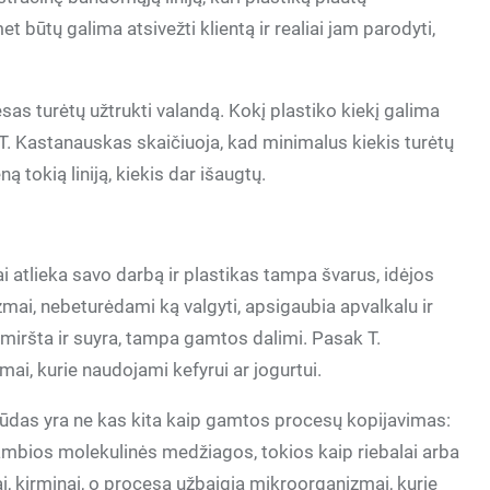
 būtų galima atsivežti klientą ir realiai jam parodyti,
sas turėtų užtrukti valandą. Kokį plastiko kiekį galima
o. T. Kastanauskas skaičiuoja, kad minimalus kiekis turėtų
ną tokią liniją, kiekis dar išaugtų.
 atlieka savo darbą ir plastikas tampa švarus, idėjos
ai, nebeturėdami ką valgyti, apsigaubia apvalkalu ir
i miršta ir suyra, tampa gamtos dalimi. Pasak T.
ai, kurie naudojami kefyrui ar jogurtui.
ūdas yra ne kas kita kaip gamtos procesų kopijavimas:
ambios molekulinės medžiagos, tokios kaip riebalai arba
ai, kirminai, o procesą užbaigia mikroorganizmai, kurie