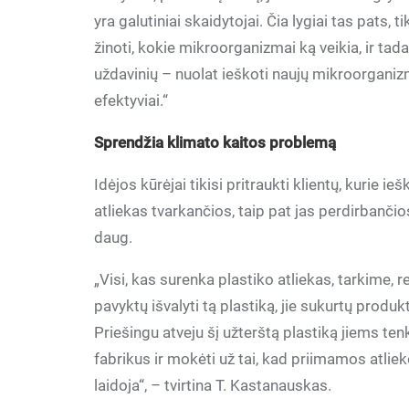
yra galutiniai skaidytojai. Čia lygiai tas pats, 
žinoti, kokie mikroorganizmai ką veikia, ir ta
uždavinių – nuolat ieškoti naujų mikroorganizmų
efektyviai.“
Sprendžia klimato kaitos problemą
Idėjos kūrėjai tikisi pritraukti klientų, kurie ie
atliekas tvarkančios, taip pat jas perdirbančios
daug.
„Visi, kas surenka plastiko atliekas, tarkime, r
pavyktų išvalyti tą plastiką, jie sukurtų produkt
Priešingu atveju šį užterštą plastiką jiems ten
fabrikus ir mokėti už tai, kad priimamos atlieko
laidoja“, – tvirtina T. Kastanauskas.