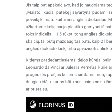
Jis taip pat apskaičiavo, kad jo naudojama te
„Maisto likučiai, patekę į sąvartyną, pūdami i
poveikį klimato kaitai nei anglies dioksidas. M
užkertame kelią naujo plastiko gamybai iš nafto
toks ir didelis – 1,5 tūkst. tonų anglies diok
skaičių, tai būtų maždaug tas pats, kaip 2 l be
anglies dioksido kiekį arba apvažiuoti aplink p
Kitiems pradedantiesiems idėjos kūrėjai palinkė
Leonardo da Vinci ar Jules’is Verne’as, kurie
prognozės praėjus keliems šimtams metų tapo 
daugiau idėjų, kurios būtų susijusios ne su iš
ar prietaisu.