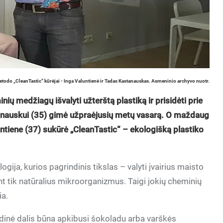
etodo „CleanTastic“ kūrėjai - Inga Valuntienė ir Tadas Kastanauskas. Asmeninio archyvo nuotr.
nių medžiagų išvalyti užterštą plastiką ir prisidėti prie
tanauskui (35) gimė užpraėjusių metų vasarą. O maždaug
untiene (37) sukūrė „CleanTastic“ – ekologišką plastiko
ogija, kurios pagrindinis tikslas – valyti įvairius maisto
nt tik natūralius mikroorganizmus. Taigi jokių cheminių
ia.
 vidinė dalis būna apkibusi šokoladu arba varškės