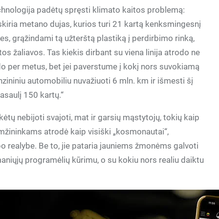
chnologija padėtų spręsti klimato kaitos problemą:
šskiria metano dujas, kurios turi 21 kartą kenksmingesnį
es, grąžindami tą užterštą plastiką į perdirbimo rinką,
s žaliavos. Tas kiekis dirbant su viena linija atrodo ne
sido per metus, bet jei paverstume į kokį nors suvokiamą
nzininiu automobiliu nuvažiuoti 6 mln. km ir išmesti šį
asaulį 150 kartų.“
tų nebijoti svajoti, mat ir garsių mąstytojų, tokių kaip
 amžininkams atrodė kaip visiški „kosmonautai“,
realybe. Be to, jie pataria jauniems žmonėms galvoti
maniųjų programėlių kūrimu, o su kokiu nors realiu daiktu