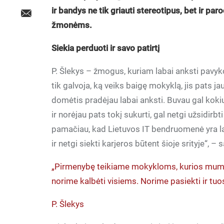
ir bandys ne tik griauti stereotipus, bet ir par
žmonėms.
Siekia perduoti ir savo patirtį
P. Šlekys – žmogus, kuriam labai anksti pavy
tik galvoja, ką veiks baigę mokyklą, jis pats 
domėtis pradėjau labai anksti. Buvau gal kokių
ir norėjau pats tokį sukurti, gal netgi užsidir
pamačiau, kad Lietuvos IT bendruomenė yra lab
ir netgi siekti karjeros būtent šioje srityje“, – s
„Pirmenybę teikiame mokykloms, kurios mums n
norime kalbėti visiems. Norime pasiekti ir tuos
P. Šlekys