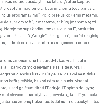
ninkas nutarė pasidalyti ir su kitais. „Vėliau kaip tik
Microsoft” ir mąstėme ar būtų įmanoma tęsti panašią
idominčius programavimu“. Po jo praėjus kokiems metams,
usiais „Microsoft“, ir mąstėme, ar būtų įmanoma tęsti
nę. Norėjome supažindinti moksleivius su IT, paskatinti
me žinią ir iš „Google“. Jie irgi norėjo turėti renginių
ą ir dirbti ne su vienkartiniais renginiais, o su visu
jauniems žmonėms ne tik parodyti, kas yra IT, bet ir
sija – parodyti moksleiviams, kas iš tiesų yra IT.
ogramuojančius kažkur rūsyje. Tai visiškai neatitinka
os kažką reiškia, ir tikrai nėra taip sunku visa tai
uotoju, kad galėtum dirbti IT srityje. IT apima daugybę
me moksleiviams parodyti visą paveikslą, kad IT yra puiki
rai juntamas žmonių trūkumas, todėl norime pasakyti ir tai,