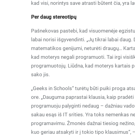
kad visi, norintys save atrasti būtent čia, yra la
Per daug stereotipų
Pašnekovas pastebi, kad visuomenėje egzistuoj
labai norisi išgyvendinti. „Jų tikrai labai da
matematikos genijumi, neturėti draugų… Kartai
kad moterys negali programuoti. Tai irgi visi
programuotojų. Liūdna, kad moterys kartais pa
sako jis.
„Geeks in Schools“ turėtų būti puiki proga ats
ore. „Dauguma paprastai klausia, kaip pradėti
programuoju palyginti nedaug – dažniau vadova
sakau esąs iš IT srities. Yra toks nemenkas n
programavimu. Žmonės dažnai tiesiog nežino, k
kuo geriau atsakyti ir į tokio tipo klausimus“, –