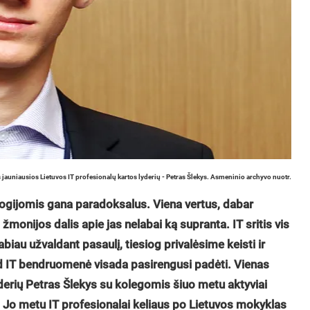
 jauniausios Lietuvos IT profesionalų kartos lyderių - Petras Šlekys. Asmeninio archyvo nuotr.
gijomis gana paradoksalus. Viena vertus, dabar
 žmonijos dalis apie jas nelabai ką supranta. IT sritis vis
labiau užvaldant pasaulį, tiesiog privalėsime keisti ir
kad IT bendruomenė visada pasirengusi padėti. Vienas
yderių Petras Šlekys su kolegomis šiuo metu aktyviai
. Jo metu IT profesionalai keliaus po Lietuvos mokyklas