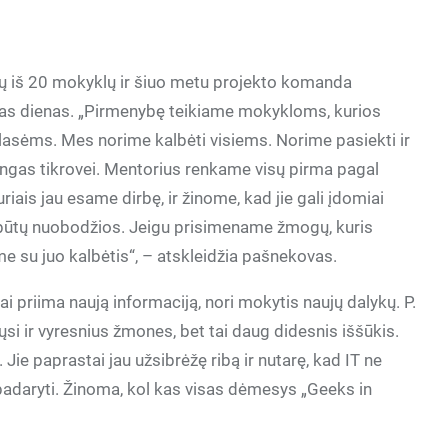
ių iš 20 mokyklų ir šiuo metu projekto komanda
kias dienas. „Pirmenybę teikiame mokykloms, kurios
klasėms. Mes norime kalbėti visiems. Norime pasiekti ir
ešingas tikrovei. Mentorius renkame visų pirma pagal
iais jau esame dirbę, ir žinome, kad jie gali įdomiai
nebūtų nuobodžios. Jeigu prisimename žmogų, kuris
e su juo kalbėtis“, – atskleidžia pašnekovas.
ai priima naują informaciją, nori mokytis naujų dalykų. P.
ųsi ir vyresnius žmones, bet tai daug didesnis iššūkis.
Jie paprastai jau užsibrėžę ribą ir nutarę, kad IT ne
 padaryti. Žinoma, kol kas visas dėmesys „Geeks in