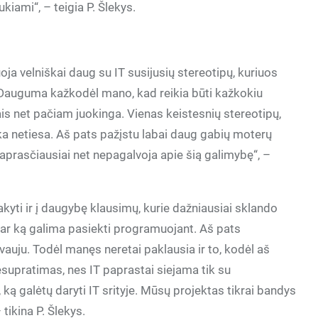
ukiami“, – teigia P. Šlekys.
a velniškai daug su IT susijusių stereotipų, kuriuos
ug. Dauguma kažkodėl mano, kad reikia būti kažkokiu
s net pačiam juokinga. Vienas keistesnių stereotipų,
ška netiesa. Aš pats pažįstu labai daug gabių moterų
prasčiausiai net nepagalvoja apie šią galimybę“, –
akyti ir į daugybę klausimų, kurie dažniausiai sklando
 ar ką galima pasiekti programuojant. Aš pats
uju. Todėl manęs neretai paklausia ir to, kodėl aš
esupratimas, nes IT paprastai siejama tik su
ą galėtų daryti IT srityje. Mūsų projektas tikrai bandys
 tikina P. Šlekys.