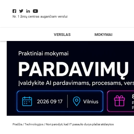
Nr. 1 žinių centras augančiam verslui
VERSLAS
MOKYMAI
Pradžia
/
Technologijos
/
Nori parodyti, kad IT pasaulio durys plačiai atidarytos