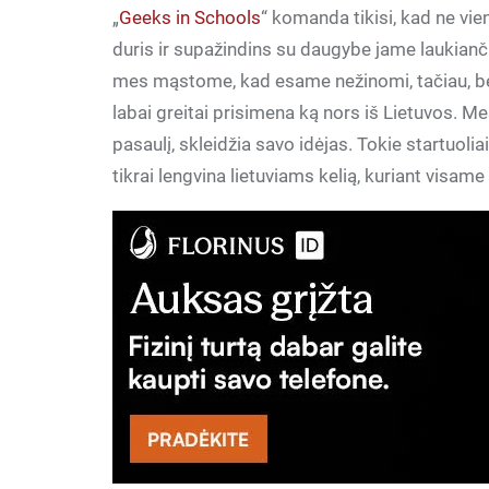
„
Geeks in Schools
“ komanda tikisi, kad ne vi
duris ir supažindins su daugybe jame laukianči
mes mąstome, kad esame nežinomi, tačiau, ben
labai greitai prisimena ką nors iš Lietuvos. M
pasaulį, skleidžia savo idėjas. Tokie startuoliai 
tikrai lengvina lietuviams kelią, kuriant visam