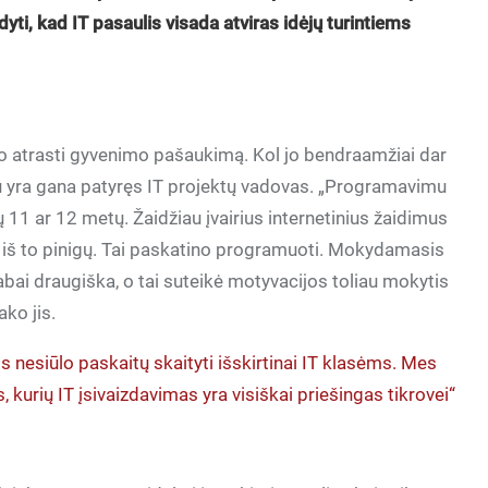
odyti, kad IT pasaulis visada atviras idėjų turintiems
ko atrasti gyvenimo pašaukimą. Kol jo bendraamžiai dar
jau yra gana patyręs IT projektų vadovas. „Programavimu
 11 ar 12 metų. Žaidžiau įvairius internetinius žaidimus
bti iš to pinigų. Tai paskatino programuoti. Mokydamasis
ai draugiška, o tai suteikė motyvacijos toliau mokytis
ako jis.
esiūlo paskaitų skaityti išskirtinai IT klasėms. Mes
, kurių IT įsivaizdavimas yra visiškai priešingas tikrovei“