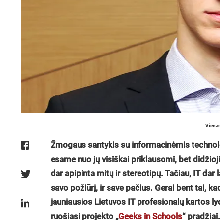
Vienas
Žmogaus santykis su informacinėmis technolo
esame nuo jų visiškai priklausomi, bet didžioji
dar apipinta mitų ir stereotipų. Tačiau, IT dar 
savo požiūrį, ir save pačius. Gerai bent tai, 
jauniausios Lietuvos IT profesionalų kartos l
ruošiasi projekto „
Geeks in Schools
“ pradžiai