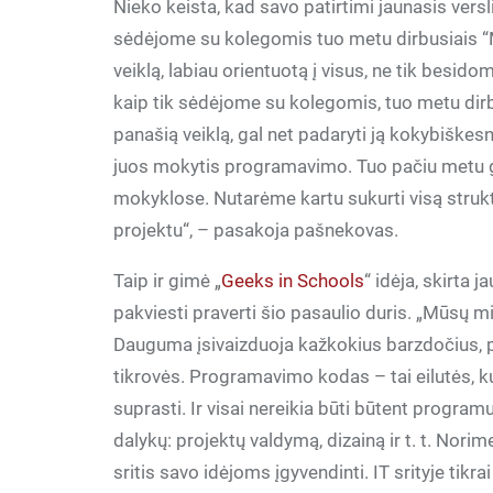
Nieko keista, kad savo patirtimi jaunasis versli
sėdėjome su kolegomis tuo metu dirbusiais “
veiklą, labiau orientuotą į visus, ne tik bes
kaip tik sėdėjome su kolegomis, tuo metu dirb
panašią veiklą, gal net padaryti ją kokybiškes
juos mokytis programavimo. Tuo pačiu metu gavo
mokyklose. Nutarėme kartu sukurti visą struktūr
projektu“, – pasakoja pašnekovas.
Taip ir gimė „
Geeks in Schools
“ idėja, skirta 
pakviesti praverti šio pasaulio duris. „Mūsų mi
Dauguma įsivaizduoja kažkokius barzdočius, pr
tikrovės. Programavimo kodas – tai eilutės, kuri
suprasti. Ir visai nereikia būti būtent program
dalykų: projektų valdymą, dizainą ir t. t. Nori
sritis savo idėjoms įgyvendinti. IT srityje tik