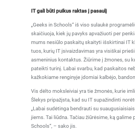
IT gali būti puikus raktas į pasaulį
„Geeks in Schools“ iš viso sulaukė programėl
skaičiuoja, kiek jų pavyks apvažiuoti per pen
mums nesiūlo paskaitų skaityti išskirtinai IT 
tuos, kurių IT įsivaizdavimas yra visiškai pri
asmeninius kontaktus. Žiūrime į žmones, su kur
pateikti turinį. Labai svarbu, kad paskaitos 
kažkokiame renginyje įdomiai kalbėjo, bandom
Vis dėlto moksleiviai yra tie žmonės, kurie imli
Šlekys pripažįsta, kad su IT supažindinti norėt
„Labai sudėtinga bendrauti su suaugusiaisiais. 
jiems. Tai liūdna. Tačiau žiūrėsime, ką galime
Schools“, – sako jis.