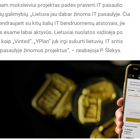
enam moksleiviui projektas padės praverti IT pasaulio
ų galimybių. „Lietuva jau dabar žinoma IT pasaulyje. Čia
draujant su kitų šalių IT bendruomenių atstovais, jie
es esame labai aktyvūs. Lietuviai nuolatos važinėja po
kaip „Vinted“, „YPlan“ juk irgi sukurti lietuvių. IT sritis
e pasaulyje žinomus projektus“, – neabejoja P. Šlekys.