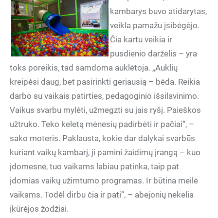
kambarys buvo atidarytas,
veikla pamažu įsibėgėjo.
Čia kartu veikia ir
pusdienio darželis – yra
toks poreikis, tad samdoma auklėtoja. „Auklių
kreipėsi daug, bet pasirinkti geriausią – bėda. Reikia
darbo su vaikais patirties, pedagoginio išsilavinimo.
Vaikus svarbu mylėti, užmegzti su jais ryšį. Paieškos
užtruko. Teko keletą mėnesių padirbėti ir pačiai“, –
sako moteris. Paklausta, kokie dar dalykai svarbūs
kuriant vaikų kambarį, ji pamini žaidimų įrangą – kuo
įdomesnė, tuo vaikams labiau patinka, taip pat
įdomias vaikų užimtumo programas. Ir būtina meilė
vaikams. Todėl dirbu čia ir pati“, – abejonių nekelia
įkūrėjos žodžiai.