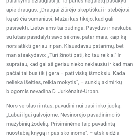
palaikymu džiaugiasi ji. To paties negalėtų pasakyti
apie draugus. „Draugai žiūrėjo skeptiškai ir stebėjosi,
ką aš čia sumaniusi. Mažai kas tikėjo, kad gali
pasisekti. Lietuviams tai būdinga. Pavydūs ir neskuba
su kitais pasidalyti savo sėkme, patarimais, kaip ką
nors atlikti geriau ir pan. Klausdavau patarimų, bet
man atsakydavo: „Turi žinoti pati, ko tau reikia.“ Ir
supratau, kad gal aš geriau nieko neklausiu ir kad man
pačiai tai bus tik į gera – pati viską išmoksiu. Kada
nelieka išeities, reikia mokytis“, – sunkių akimirkų
blogomis nevadina D. Jurkėnaitė-Urban.
Nors verslas rimtas, pavadinimui pasirinko juoką.
„Labai ilgai galvojome. Nesinorėjo pavadinimo iš
mažybinių žodelių. Prisiminėme taip pavadintą
nuostabią knygą ir pasiskolinome“, – atskleidžia