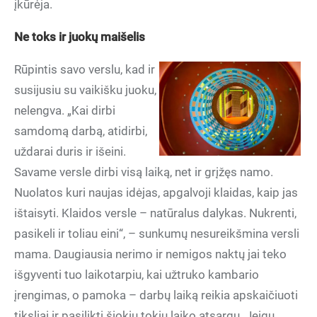
įkūrėja.
Ne toks ir juokų maišelis
Rūpintis savo verslu, kad ir
susijusiu su vaikišku juoku,
nelengva. „Kai dirbi
samdomą darbą, atidirbi,
uždarai duris ir išeini.
Savame versle dirbi visą laiką, net ir grįžęs namo.
Nuolatos kuri naujas idėjas, apgalvoji klaidas, kaip jas
ištaisyti. Klaidos versle – natūralus dalykas. Nukrenti,
pasikeli ir toliau eini“, – sunkumų nesureikšmina versli
mama. Daugiausia nerimo ir nemigos naktų jai teko
išgyventi tuo laikotarpiu, kai užtruko kambario
įrengimas, o pamoka – darbų laiką reikia apskaičiuoti
tiksliai ir pasilikti šiokių tokių laiko atsargų. Jeigu