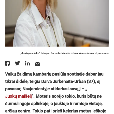
„Juokų maišelio“ įkūrėja - Daiva Jurkėnaitė-Urban. Asmeninio archyvo nuotr.
Vaikų žaidimų kambarių pasiūla sostinėje dabar jau
tikrai didelė, teigia Daiva Jurkėnaitė-Urban (37), šį
pavasarį Naujamiestyje atidariusi savąjį – „
Juokų maišelį
“. Moteris norėjo tokio, kuris būtų ne
šurmulingoje aplinkoje, o jaukioje ir ramioje vietoje,
arčiau centro. Tokio pati prieš kelerius metus ieškojo