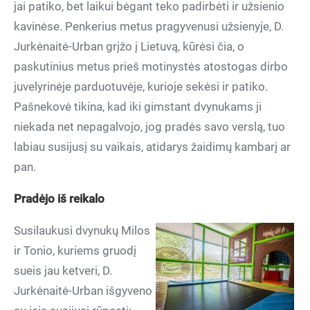
jai patiko, bet laikui bėgant teko padirbėti ir užsienio
kavinėse. Penkerius metus pragyvenusi užsienyje, D.
Jurkėnaitė-Urban grįžo į Lietuvą, kūrėsi čia, o
paskutinius metus prieš motinystės atostogas dirbo
juvelyrinėje parduotuvėje, kurioje sekėsi ir patiko.
Pašnekovė tikina, kad iki gimstant dvynukams ji
niekada net nepagalvojo, jog pradės savo verslą, tuo
labiau susijusį su vaikais, atidarys žaidimų kambarį ar
pan.
Pradėjo iš reikalo
Susilaukusi dvynukų Milos
ir Tonio, kuriems gruodį
sueis jau ketveri, D.
Jurkėnaitė-Urban išgyveno