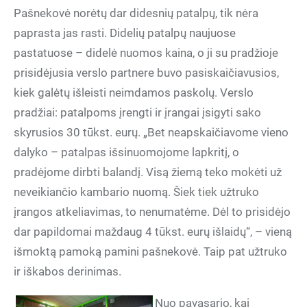
Pašnekovė norėtų dar didesnių patalpų, tik nėra
paprasta jas rasti. Didelių patalpų naujuose
pastatuose – didelė nuomos kaina, o ji su pradžioje
prisidėjusia verslo partnere buvo pasiskaičiavusios,
kiek galėtų išleisti neimdamos paskolų. Verslo
pradžiai: patalpoms įrengti ir įrangai įsigyti sako
skyrusios 30 tūkst. eurų. „Bet neapskaičiavome vieno
dalyko – patalpas išsinuomojome lapkritį, o
pradėjome dirbti balandį. Visą žiemą teko mokėti už
neveikiančio kambario nuomą. Šiek tiek užtruko
įrangos atkeliavimas, to nenumatėme. Dėl to prisidėjo
dar papildomai maždaug 4 tūkst. eurų išlaidų“, – vieną
išmoktą pamoką pamini pašnekovė. Taip pat užtruko
ir iškabos derinimas.
Nuo pavasario, kai