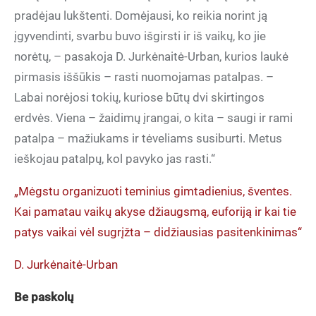
pradėjau lukštenti. Domėjausi, ko reikia norint ją
įgyvendinti, svarbu buvo išgirsti ir iš vaikų, ko jie
norėtų, – pasakoja D. Jurkėnaitė-Urban, kurios laukė
pirmasis iššūkis – rasti nuomojamas patalpas. –
Labai norėjosi tokių, kuriose būtų dvi skirtingos
erdvės. Viena – žaidimų įrangai, o kita – saugi ir rami
patalpa – mažiukams ir tėveliams susiburti. Metus
ieškojau patalpų, kol pavyko jas rasti.“
„Mėgstu organizuoti teminius gimtadienius, šventes.
Kai pamatau vaikų akyse džiaugsmą, euforiją ir kai tie
patys vaikai vėl sugrįžta – didžiausias pasitenkinimas“
D. Jurkėnaitė-Urban
Be paskolų