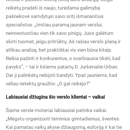
reikėtų pradėti iš naujo, turėdama galimybę
pašnekovė samdytųsi savo sritį išmanančius
specialistus. „Imčiau paramą jaunam verslui,
neinvestuočiau vien tik savo pinigų. Juos galėtum
skirti tuomet, jeigu pritrūktų. Aš rašiau verslo planą ir
atlikau analizę, bet praktiškai vis vien būna kitaip.
Reikia pažinti ir konkurentus, o svarbiausia tikėti, kad
pavyks“, – tai ir kitiems patartų D. Jurkėnaitė-Urban.
Dar ji palinkėtų nebijoti bandyti. Ypač jauniems, kad
vėliau netektų graužtis: „O gal reikėjo?“
Labiausiai džiugina šio verslo klientai – vaikai
Šiame versle moteriai labiausiai patinka vaikai.
„Mėgstu organizuoti teminius gimtadienius, šventes.
Kai pamatau vaikų akyse džiaugsmą, euforiją ir kai tie