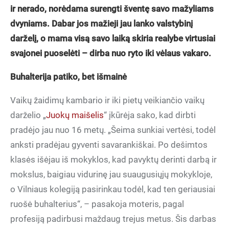
ir nerado, norėdama surengti šventę savo mažyliams
dvyniams. Dabar jos mažieji jau lanko valstybinį
darželį, o mama visą savo laiką skiria realybe virtusiai
svajonei puoselėti – dirba nuo ryto iki vėlaus vakaro.
Buhalterija patiko, bet išmainė
Vaikų žaidimų kambario ir iki pietų veikiančio vaikų
darželio „
Juokų maišelis
“ įkūrėja sako, kad dirbti
pradėjo jau nuo 16 metų. „Šeima sunkiai vertėsi, todėl
anksti pradėjau gyventi savarankiškai. Po dešimtos
klasės išėjau iš mokyklos, kad pavyktų derinti darbą ir
mokslus, baigiau vidurinę jau suaugusiųjų mokykloje,
o Vilniaus kolegiją pasirinkau todėl, kad ten geriausiai
ruošė buhalterius“, – pasakoja moteris, pagal
profesiją padirbusi maždaug trejus metus. Šis darbas