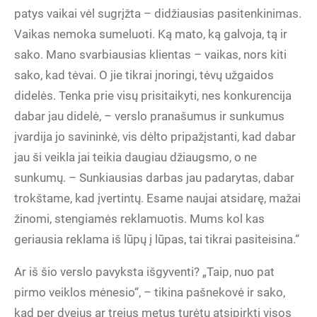
patys vaikai vėl sugrįžta – didžiausias pasitenkinimas.
Vaikas nemoka sumeluoti. Ką mato, ką galvoja, tą ir
sako. Mano svarbiausias klientas – vaikas, nors kiti
sako, kad tėvai. O jie tikrai įnoringi, tėvų užgaidos
didelės. Tenka prie visų prisitaikyti, nes konkurencija
dabar jau didelė, – verslo pranašumus ir sunkumus
įvardija jo savininkė, vis dėlto pripažįstanti, kad dabar
jau ši veikla jai teikia daugiau džiaugsmo, o ne
sunkumų. – Sunkiausias darbas jau padarytas, dabar
trokštame, kad įvertintų. Esame naujai atsidarę, mažai
žinomi, stengiamės reklamuotis. Mums kol kas
geriausia reklama iš lūpų į lūpas, tai tikrai pasiteisina.“
Ar iš šio verslo pavyksta išgyventi? „Taip, nuo pat
pirmo veiklos mėnesio“, – tikina pašnekovė ir sako,
kad per dvejus ar trejus metus turėtų atsipirkti visos