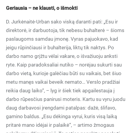
Geriausia – ne klausti, o išmokti
D. Jurkėnaitė-Urban sako viską daranti pati: „Esu ir
direktorė, ir darbuotoja, tik nebesu buhalterė – šioms
paslaugoms samdau įmonę. Vyras pajuokavo, kad
jeigu rūpinčiausi ir buhalterija, liktų tik naktys. Po
darbo namo grįžtu vėlai vakare, o išvažiuoju anksti
ryte. Kaip paradoksaliai nutiko – norėjau sukurti sau
darbo vietą, kurioje galėčiau būti su vaikais, bet šiuo
metu manęs vaikai beveik nemato… Verslo pradžiai
reikia daug laiko“, – lyg ir šiek tiek apgailestauja į
darbo rūpesčius panirusi moteris. Kartu su vyru juodu
daug darbavosi įrengdami patalpas: dažė, šlifavo,
gamino baldus. „Esu dėkinga vyrui, kuris visą laiką
pritarė mano idėjai ir palaikė“, – artimo žmogaus