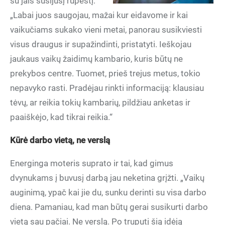
su jais susijusį rūpestį:
„Labai juos saugojau, mažai kur eidavome ir kai
vaikučiams sukako vieni metai, panorau susikviesti
visus draugus ir supažindinti, pristatyti. Ieškojau
jaukaus vaikų žaidimų kambario, kuris būtų ne
prekybos centre. Tuomet, prieš trejus metus, tokio
nepavyko rasti. Pradėjau rinkti informaciją: klausiau
tėvų, ar reikia tokių kambarių, pildžiau anketas ir
paaiškėjo, kad tikrai reikia.“
Kūrė darbo vietą, ne verslą
Energinga moteris suprato ir tai, kad gimus
dvynukams į buvusį darbą jau neketina grįžti. „Vaikų
auginimą, ypač kai jie du, sunku derinti su visa darbo
diena. Pamaniau, kad man būtų gerai susikurti darbo
vietą sau pačiai. Ne verslą. Po truputį šią idėją