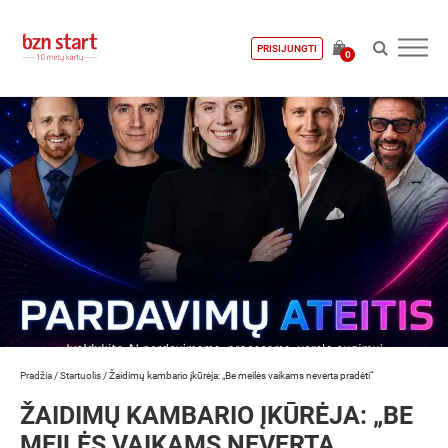
PRISIJUNGTI
0
Pradžia
/
Startuolis
/
Žaidimų kambario įkūrėja: „Be meilės vaikams neverta pradėti“
ŽAIDIMŲ KAMBARIO ĮKŪRĖJA: „BE
MEILĖS VAIKAMS NEVERTA