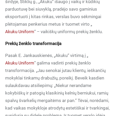
širdyje, Stiklių g., „Akuku“ išaugo į vaikų ir kūdikių
parduotuvę bei siuvyklą, pradėjo savo gaminius
eksportuoti į kitas rinkas, verslas buvo sėkmingai
plėtojamas penkerius metus ir tuomet virto „
Akuku Uniform
“ – vaikiškų uniformų prekių ženklu.
Prekių ženklo transformacija
Pasak E. Jankauskienės, „Akuku“ virtimą į „
Akuku Uniform
“ galima vadinti prekių ženklo
transformacija. „Jau senokai jutau klientų, ieškančių
mokyklai tinkamų drabužių, poreikį. Beveik kasdien
sulaukdavau atsiliepimų: „Niekur nerandame
kokybiškų ir patogių klasikinių kelnių berniukui, ramių
spalvų švarkelių mergaitėms ar pan.“ Tėvai, norėdami,
kad vaikas mokykloje atrodytų estetiškai ir tvarkingai,
susiduria su didele problema. Ir tuomet verslo idėja