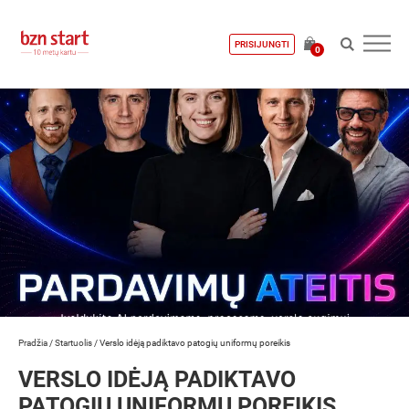
PRISIJUNGTI
0
Pradžia
/
Startuolis
/
Verslo idėją padiktavo patogių uniformų poreikis
VERSLO IDĖJĄ PADIKTAVO
PATOGIŲ UNIFORMŲ POREIKIS