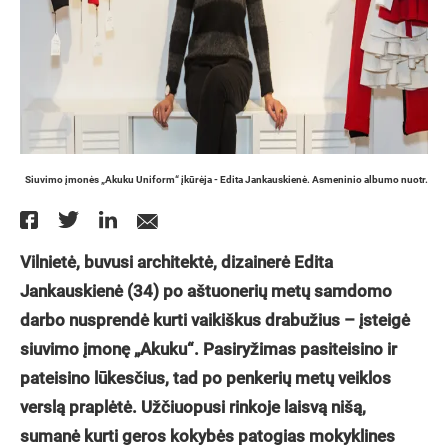
Siuvimo įmonės „Akuku Uniform“ įkūrėja - Edita Jankauskienė. Asmeninio albumo nuotr.
Vilnietė, buvusi architektė, dizainerė Edita
Jankauskienė (34) po aštuonerių metų samdomo
darbo nusprendė kurti vaikiškus drabužius – įsteigė
siuvimo įmonę „Akuku“. Pasiryžimas pasiteisino ir
pateisino lūkesčius, tad po penkerių metų veiklos
verslą praplėtė. Užčiuopusi rinkoje laisvą nišą,
sumanė kurti geros kokybės patogias mokyklines