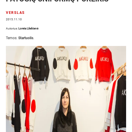
VERSLAS
2015.11.10
Autorius:
Loreta Lileikienė
Temos:
Startuolis
.