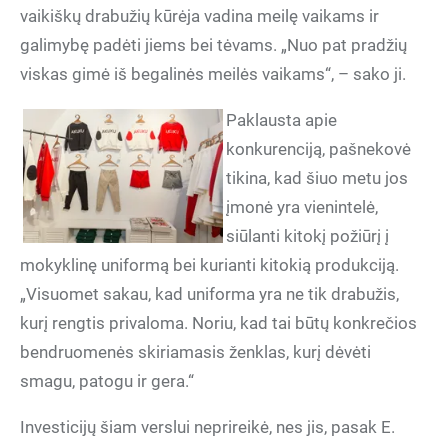
vaikiškų drabužių kūrėja vadina meilę vaikams ir
galimybę padėti jiems bei tėvams. „Nuo pat pradžių
viskas gimė iš begalinės meilės vaikams“, – sako ji.
Paklausta apie
konkurenciją, pašnekovė
tikina, kad šiuo metu jos
įmonė yra vienintelė,
siūlanti kitokį požiūrį į
mokyklinę uniformą bei kurianti kitokią produkciją.
„Visuomet sakau, kad uniforma yra ne tik drabužis,
kurį rengtis privaloma. Noriu, kad tai būtų konkrečios
bendruomenės skiriamasis ženklas, kurį dėvėti
smagu, patogu ir gera.“
Investicijų šiam verslui neprireikė, nes jis, pasak E.