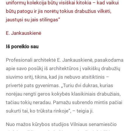
uniformų kolekcija būtų visiškai kitokia – kad vaikui
būtų patogu ir jis norėtų tokius drabužius vilkėti,
jaustųsi su jais stilingas“
E. Jankauskienė
Iš poreikio sau
Profesionali architektė E. Jankauskienė, pasakodama
apie savo posūkį iš architektūros į vaikiškų drabužių
siuvimo sritį, tikina, kad jis nebuvo atsitiktinis –
privertė pats gyvenimas. „Turiu dvi dukras, kurias
norėjau rengti geros kokybės klasikiniais drabužiais,
tačiau tokių neradau. Pamažu subrendo mintis pačiai
sukurti tai, ko trūksta rinkoje“, – teigia ji.
Nuo mažos kūrybos studijos Vilniaus senamiesčio