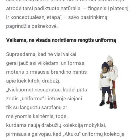
atrodė tarsi padiktuota natūraliai – žingsnis į platesnį
ir konceptualesnį etapą“, – savo pasirinkimą
pagrindžia pašnekovė.
Vaikams, ne visada norintiems rengtis uniformą
Suprasdama, kad ne visi vaikai
gerai jaučiasi vilkėdami uniformas,
moteris pirmiausia brandino mintis
apie kiek kitokį drabužį.
„Niekuomet nesupratau, kodėl pats
žodis „uniforma“ Lietuvoje siejasi
tik su languotu sarafanu ar
mėlynomis kelnėmis, todėl,
kurdama naują drabužių kolekciją mokyklai,
pirmiausia galvojau, kad „Akuku“ uniformų kolekcija