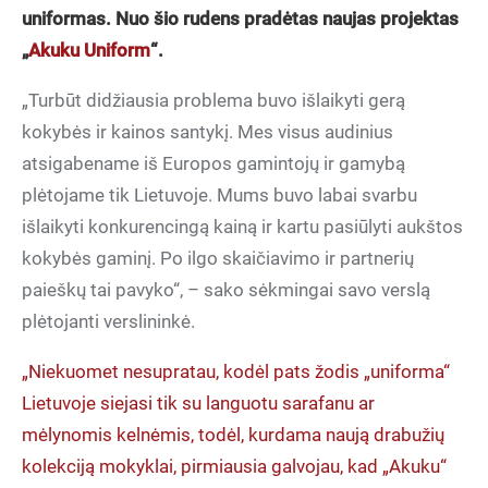
uniformas. Nuo šio rudens pradėtas naujas projektas
„
Akuku Uniform
“.
„Turbūt didžiausia problema buvo išlaikyti gerą
kokybės ir kainos santykį. Mes visus audinius
atsigabename iš Europos gamintojų ir gamybą
plėtojame tik Lietuvoje. Mums buvo labai svarbu
išlaikyti konkurencingą kainą ir kartu pasiūlyti aukštos
kokybės gaminį. Po ilgo skaičiavimo ir partnerių
paieškų tai pavyko“, – sako sėkmingai savo verslą
plėtojanti verslininkė.
„Niekuomet nesupratau, kodėl pats žodis „uniforma“
Lietuvoje siejasi tik su languotu sarafanu ar
mėlynomis kelnėmis, todėl, kurdama naują drabužių
kolekciją mokyklai, pirmiausia galvojau, kad „Akuku“