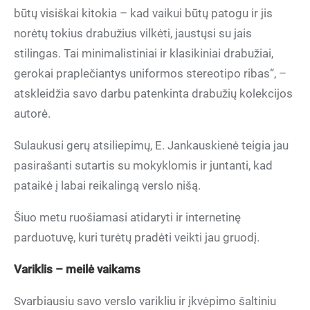
būtų visiškai kitokia – kad vaikui būtų patogu ir jis
norėtų tokius drabužius vilkėti, jaustųsi su jais
stilingas. Tai minimalistiniai ir klasikiniai drabužiai,
gerokai praplečiantys uniformos stereotipo ribas“, –
atskleidžia savo darbu patenkinta drabužių kolekcijos
autorė.
Sulaukusi gerų atsiliepimų, E. Jankauskienė teigia jau
pasirašanti sutartis su mokyklomis ir juntanti, kad
pataikė į labai reikalingą verslo nišą.
Šiuo metu ruošiamasi atidaryti ir internetinę
parduotuvę, kuri turėtų pradėti veikti jau gruodį.
Variklis – meilė vaikams
Svarbiausiu savo verslo varikliu ir įkvėpimo šaltiniu